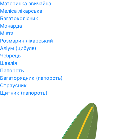
Материнка звичайна
Меліса лікарська
Багатоколісник
Монарда
М'ята
Розмарин лікарський
Аліум (цибуля)
Чебрець
Шавлія
Папороть
Багаторядник (папороть)
Страусник
Щитник (папороть)