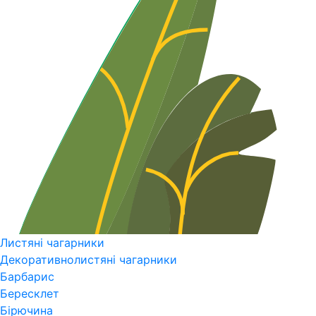
Листяні чагарники
Декоративнолистяні чагарники
Барбарис
Бересклет
Бірючина