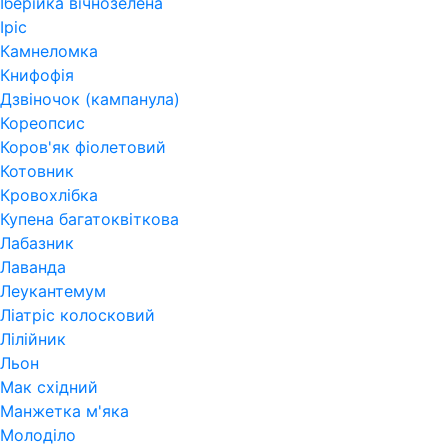
Іберійка вічнозелена
Іріс
Камнеломка
Книфофія
Дзвіночок (кампанула)
Кореопсис
Коров'як фіолетовий
Котовник
Кровохлібка
Купена багатоквіткова
Лабазник
Лаванда
Леукантемум
Ліатріс колосковий
Лілійник
Льон
Мак східний
Манжетка м'яка
Молоділо