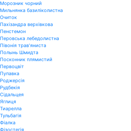
Морозник чорний
Мильнянка базиліколистна
Очиток
Пахізандра верхівкова
Пенстемон
Перовська лебедолистна
Півонія трав'яниста
Полынь Шмидта
Посконник плямистий
Первоцвіт
Пупавка
Роджерсія
Рудбекія
Сідальцея
Яглиця
Тиарелла
Тульбагія
Фіалка
Фізостегія