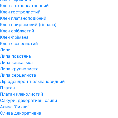
Клен ложноплатановий
Клен гостролистий
Клен платаноподібний
Клен прирічковий (гіннала)
Клен сріблястий
Клен Фрімана
Клен ясенелистий
Липи
Липа повстяна
Липа кавказька
Липа крупнолиста
Липа серцелиста
Ліріодендрон тюльпановидний
Платан
Платан кленолистий
Сакури, декоративні сливи
Алича 'Лихни'
Слива декоративна