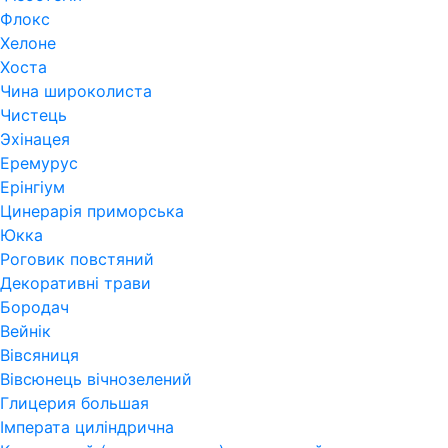
Флокс
Хелоне
Хоста
Чина широколиста
Чистець
Эхінацея
Еремурус
Ерінгіум
Цинерарія приморська
Юкка
Роговик повстяний
Декоративні трави
Бородач
Вейнік
Вівсяниця
Вівсюнець вічнозелений
Глицерия большая
Імперата циліндрична