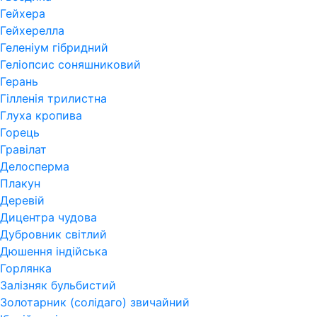
Гейхера
Гейхерелла
Геленіум гібридний
Геліопсис соняшниковий
Герань
Гiлленiя трилистна
Глуха кропива
Горець
Гравілат
Делосперма
Плакун
Деревій
Дицентра чудова
Дубровник світлий
Дюшення індійська
Горлянка
Залізняк бульбистий
Золотарник (солідаго) звичайний