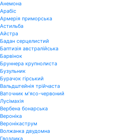
Анемона
Арабіс
Армерія приморська
Астильба
Айстра
Бадан серцелистий
Баптизія австралійська
Барвінок
Бруннера крупнолиста
Бузульник
Бурачок гірський
Вальдштейнія трійчаста
Ваточник м'ясо-червоний
Лусімахія
Вербена бонарська
Вероніка
Веронікаструм
Волжанка двудомна
Гвоздика