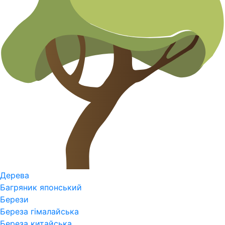
Дерева
Багряник японський
Берези
Береза гімалайська
Береза китайська