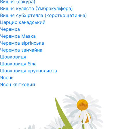
Вишня (сакура)
Вишня куляста (Умбракуліфера)
Вишня субхіртелла (короткощетинна)
Церцис канадський
Черемха
Черемха Маака
Черемха віргінська
Черемха звичайна
Шовковиця
Шовковиця біла
Шовковиця крупнолиста
Ясень
Ясен квітковий