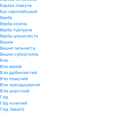
Береза плакуча
Бук європейський
Верба
Верба козяча
Верба пурпурна
Верба цільнолиста
Вишня
Вишня пильчаста
Вишня субхіртелла
В'яз
В'яз малий
В'яз дрібнолистий
В'яз плакучий
В'яз присадкуватий
В'яз шорсткий
Глід
Глід колючий
Глід Лавал'є