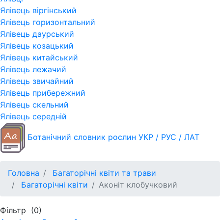
Ялівець віргінський
Ялівець горизонтальний
Ялівець даурський
Ялівець козацький
Ялівець китайський
Ялівець лежачий
Ялівець звичайний
Ялівець прибережний
Ялівець скельний
Ялівець середній
Ботанічний словник рослин УКР / РУС / ЛАТ
Головна
Багаторічні квіти та трави
Багаторічні квіти
Аконіт клобучковий
Фільтр
(0)