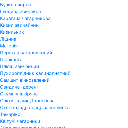
Бузина чорна
Гледича звичайна
Карагана чагарникова
Кизил звичайний
Кизильник
Ліщина
Магонія
Перстач чагарниковий
Піраканта
Плющ звичайний
Пухироплідник калинолистний
Самшит вічнозелений
Свидина (дерен)
Скумпія шкіряна
Снігоягідник Доренбоза
Стефанандра надрізаннолиста
Тамарікс
Квітучі чагарники