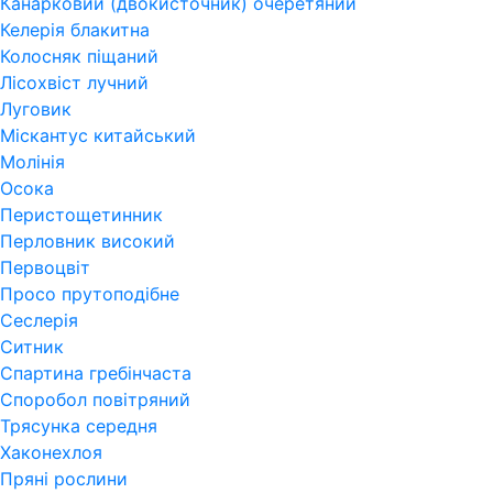
Канарковий (двокисточник) очеретяний
Келерія блакитна
Колосняк піщаний
Лісохвіст лучний
Луговик
Міскантус китайський
Молінія
Осока
Перистощетинник
Перловник високий
Первоцвіт
Просо прутоподібне
Сеслерія
Ситник
Спартина гребінчаста
Споробол повітряний
Трясунка середня
Хаконехлоя
Пряні рослини