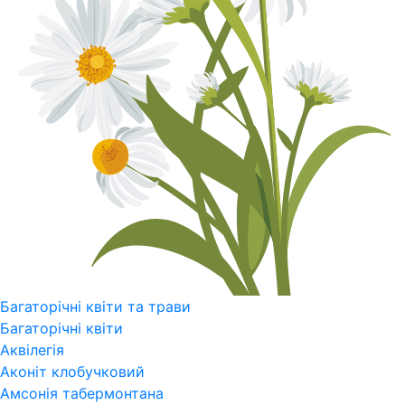
Багаторічні квіти та трави
Багаторічні квіти
Аквілегія
Аконіт клобучковий
Амсонія табермонтана