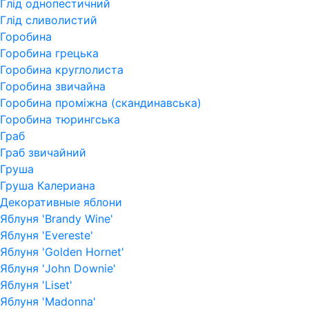
Глід однопестичний
Глід сливолистий
Горобина
Горобина грецька
Горобина круглолиста
Горобина звичайна
Горобина проміжна (скандинавська)
Горобина тюрингська
Граб
Граб звичайний
Груша
Груша Калериана
Декоративные яблони
Яблуня 'Brandy Wine'
Яблуня 'Evereste'
Яблуня 'Golden Hornet'
Яблуня 'John Downie'
Яблуня 'Liset'
Яблуня 'Madonna'