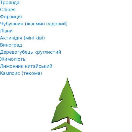
Троянда
Спірея
Форзиція
Чубушник (жасмин садовий)
Ліани
Актинідія (міні ківі)
Виноград
Деревогубець круглистий
Жимолість
Лимонник китайський
Кампсис (текома)