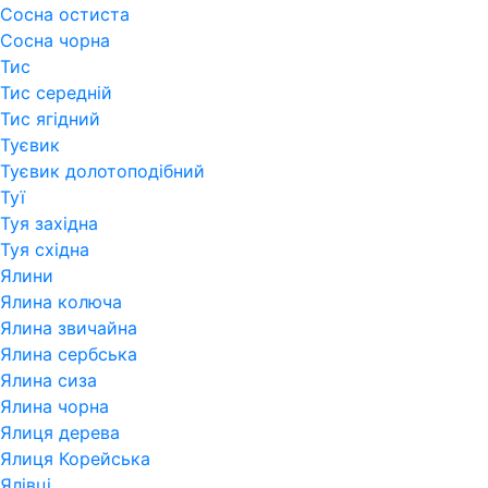
Сосна остиста
Сосна чорна
Тис
Тис середній
Тис ягідний
Туєвик
Туєвик долотоподібний
Туї
Туя західна
Туя східна
Ялини
Ялина колюча
Ялина звичайна
Ялина сербська
Ялина сиза
Ялина чорна
Ялиця дерева
Ялиця Корейська
Ялівці