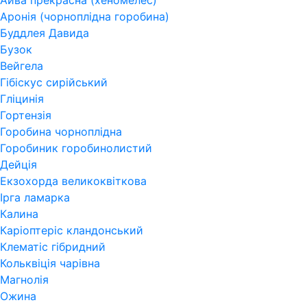
Айва прекрасна (хеномелес)
Аронія (чорноплідна горобина)
Буддлея Давида
Бузок
Вейгела
Гібіскус сирійський
Гліцинія
Гортензія
Горобина чорноплідна
Горобиник горобинолистий
Дейція
Екзохорда великоквіткова
Ірга ламарка
Калина
Каріоптеріс кландонський
Клематіс гібридний
Кольквіція чарівна
Магнолія
Ожина