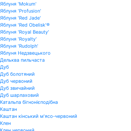
Яблуня 'Mokum'
Яблуня 'Profusion'
Яблуня 'Red Jade'
Яблуня 'Red Obelisk'®
Яблуня 'Royal Beauty'
Яблуня 'Royalty'
Яблуня 'Rudolph'
Яблуня Недзвецького
Дельква пильчаста
Дуб
Дуб болотяний
Дуб червоний
Дуб звичайний
Дуб шарлаховий
Катальпа бігнонієподібна
Каштан
Каштан кінський м'ясо-червоний
Клен
Клен червоний