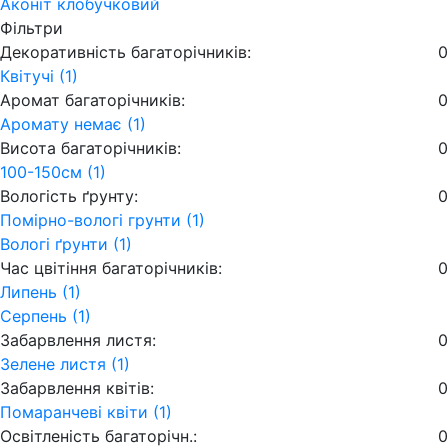
Аконіт клобучковий
Фільтри
Декоративність багаторічників:
0
Квітучі (1)
Аромат багаторічників:
0
Аромату немає (1)
Висота багаторічників:
0
100-150см (1)
Вологість ґрунту:
0
Помірно-вологі грунти (1)
Вологі ґрунти (1)
Час цвітіння багаторічників:
0
Липень (1)
Серпень (1)
Забарвлення листя:
0
Зелене листя (1)
Забарвлення квітів:
0
Помаранчеві квіти (1)
Освітленість багаторічн.:
0