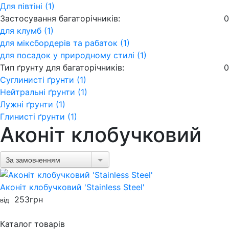
Для півтіні (1)
Застосування багаторічників:
0
для клумб (1)
для міксбордерів та рабаток (1)
для посадок у природному стилі (1)
Тип ґрунту для багаторічників:
0
Суглинисті ґрунти (1)
Нейтральні ґрунти (1)
Лужні ґрунти (1)
Глинисті ґрунти (1)
Аконіт клобучковий
За замовченням
Аконіт клобучковий 'Stainless Steel'
253
грн
від
Каталог товарів