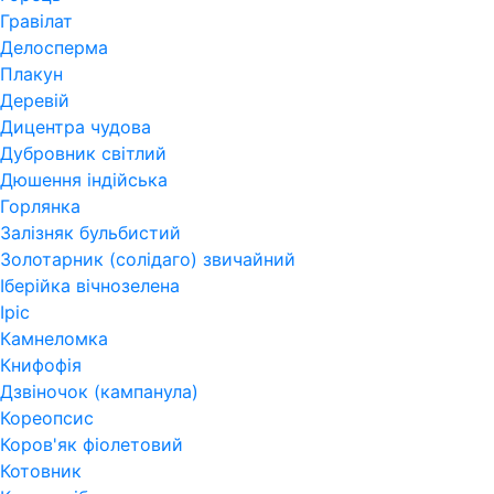
Гравілат
Делосперма
Плакун
Деревій
Дицентра чудова
Дубровник світлий
Дюшення індійська
Горлянка
Залізняк бульбистий
Золотарник (солідаго) звичайний
Іберійка вічнозелена
Іріс
Камнеломка
Книфофія
Дзвіночок (кампанула)
Кореопсис
Коров'як фіолетовий
Котовник