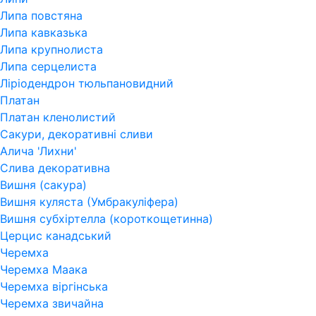
Липа повстяна
Липа кавказька
Липа крупнолиста
Липа серцелиста
Ліріодендрон тюльпановидний
Платан
Платан кленолистий
Сакури, декоративні сливи
Алича 'Лихни'
Слива декоративна
Вишня (сакура)
Вишня куляста (Умбракуліфера)
Вишня субхіртелла (короткощетинна)
Церцис канадський
Черемха
Черемха Маака
Черемха віргінська
Черемха звичайна