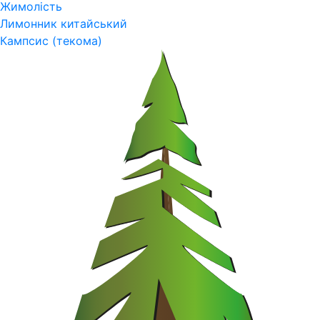
Жимолість
Лимонник китайський
Кампсис (текома)