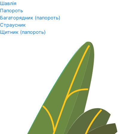
Шавлія
Папороть
Багаторядник (папороть)
Страусник
Щитник (папороть)