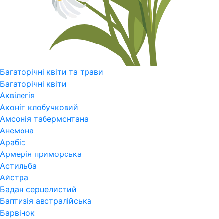
Багаторічні квіти та трави
Багаторічні квіти
Аквілегія
Аконіт клобучковий
Амсонія табермонтана
Анемона
Арабіс
Армерія приморська
Астильба
Айстра
Бадан серцелистий
Баптизія австралійська
Барвінок