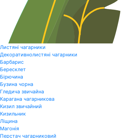
Листяні чагарники
Декоративнолистяні чагарники
Барбарис
Бересклет
Бірючина
Бузина чорна
Гледича звичайна
Карагана чагарникова
Кизил звичайний
Кизильник
Ліщина
Магонія
Перстач чагарниковий