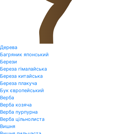
Дерева
Багряник японський
Берези
Береза гімалайська
Береза китайська
Береза плакуча
Бук європейський
Верба
Верба козяча
Верба пурпурна
Верба цільнолиста
Вишня
Вишня пильчаста