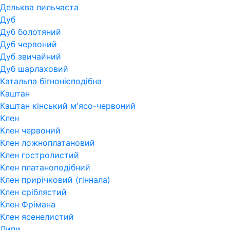
Дельква пильчаста
Дуб
Дуб болотяний
Дуб червоний
Дуб звичайний
Дуб шарлаховий
Катальпа бігнонієподібна
Каштан
Каштан кінський м'ясо-червоний
Клен
Клен червоний
Клен ложноплатановий
Клен гостролистий
Клен платаноподібний
Клен прирічковий (гіннала)
Клен сріблястий
Клен Фрімана
Клен ясенелистий
Липи