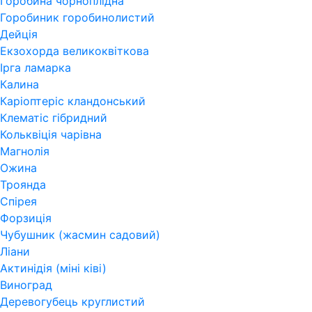
Горобина чорноплідна
Горобиник горобинолистий
Дейція
Екзохорда великоквіткова
Ірга ламарка
Калина
Каріоптеріс кландонський
Клематіс гібридний
Кольквіція чарівна
Магнолія
Ожина
Троянда
Спірея
Форзиція
Чубушник (жасмин садовий)
Ліани
Актинідія (міні ківі)
Виноград
Деревогубець круглистий