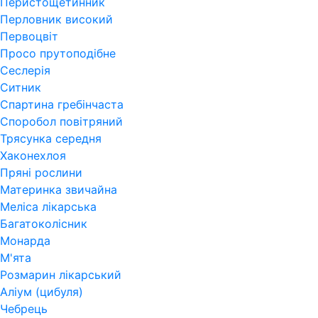
Перистощетинник
Перловник високий
Первоцвіт
Просо прутоподібне
Сеслерія
Ситник
Спартина гребінчаста
Споробол повітряний
Трясунка середня
Хаконехлоя
Пряні рослини
Материнка звичайна
Меліса лікарська
Багатоколісник
Монарда
М'ята
Розмарин лікарський
Аліум (цибуля)
Чебрець