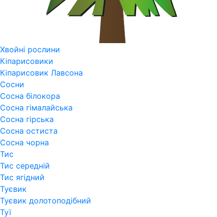
Хвойні рослини
Кіпарисовики
Кіпарисовик Лавсона
Сосни
Сосна білокора
Сосна гімалайська
Сосна гірська
Сосна остиста
Сосна чорна
Тис
Тис середній
Тис ягідний
Туєвик
Туєвик долотоподібний
Туї