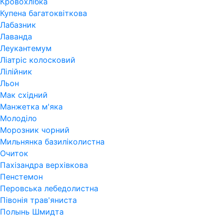
Кровохлібка
Купена багатоквіткова
Лабазник
Лаванда
Леукантемум
Ліатріс колосковий
Лілійник
Льон
Мак східний
Манжетка м'яка
Молоділо
Морозник чорний
Мильнянка базиліколистна
Очиток
Пахізандра верхівкова
Пенстемон
Перовська лебедолистна
Півонія трав'яниста
Полынь Шмидта