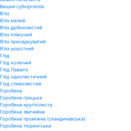
Вишня субхіртелла
В'яз
В'яз малий
В'яз дрібнолистий
В'яз плакучий
В'яз присадкуватий
В'яз шорсткий
Глід
Глід колючий
Глід Лавал'є
Глід однопестичний
Глід сливолистий
Горобина
Горобина грецька
Горобина круглолиста
Горобина звичайна
Горобина проміжна (скандинавська)
Горобина тюрингська