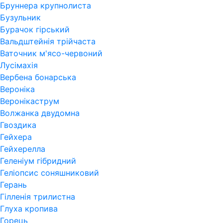
Бруннера крупнолиста
Бузульник
Бурачок гірський
Вальдштейнія трійчаста
Ваточник м'ясо-червоний
Лусімахія
Вербена бонарська
Вероніка
Веронікаструм
Волжанка двудомна
Гвоздика
Гейхера
Гейхерелла
Геленіум гібридний
Геліопсис соняшниковий
Герань
Гiлленiя трилистна
Глуха кропива
Горець