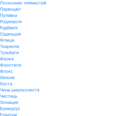
Посконник плямистий
Первоцвіт
Пупавка
Роджерсія
Рудбекія
Сідальцея
Яглиця
Тиарелла
Тульбагія
Фіалка
Фізостегія
Флокс
Хелоне
Хоста
Чина широколиста
Чистець
Эхінацея
Еремурус
Ерінгіум