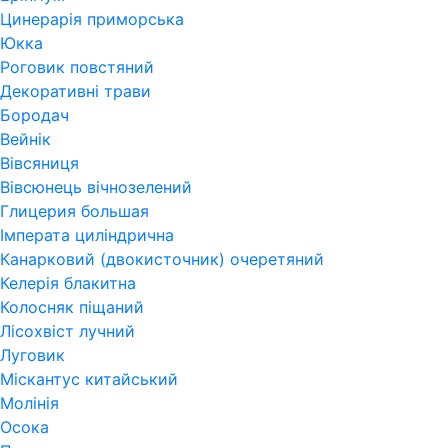
Цинерарія приморська
Юкка
Роговик повстяний
Декоративні трави
Бородач
Вейнік
Вівсяниця
Вівсюнець вічнозелений
Глицерия большая
Імперата циліндрична
Канарковий (двокисточник) очеретяний
Келерія блакитна
Колосняк піщаний
Лісохвіст лучний
Луговик
Міскантус китайський
Молінія
Осока