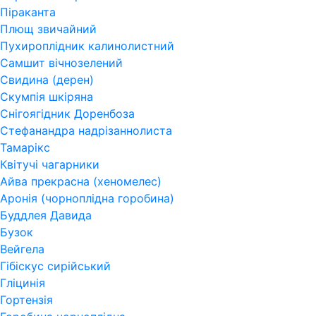
Піраканта
Плющ звичайний
Пухироплідник калинолистний
Самшит вічнозелений
Свидина (дерен)
Скумпія шкіряна
Снігоягідник Доренбоза
Стефанандра надрізаннолиста
Тамарікс
Квітучі чагарники
Айва прекрасна (хеномелес)
Аронія (чорноплідна горобина)
Буддлея Давида
Бузок
Вейгела
Гібіскус сирійський
Гліцинія
Гортензія