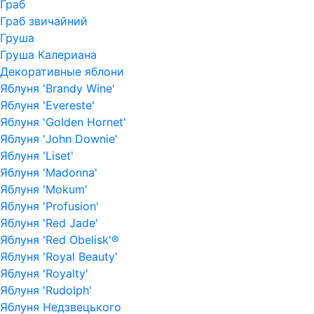
Граб
Граб звичайний
Груша
Груша Калериана
Декоративные яблони
Яблуня 'Brandy Wine'
Яблуня 'Evereste'
Яблуня 'Golden Hornet'
Яблуня 'John Downie'
Яблуня 'Liset'
Яблуня 'Madonna'
Яблуня 'Mokum'
Яблуня 'Profusion'
Яблуня 'Red Jade'
Яблуня 'Red Obelisk'®
Яблуня 'Royal Beauty'
Яблуня 'Royalty'
Яблуня 'Rudolph'
Яблуня Недзвецького