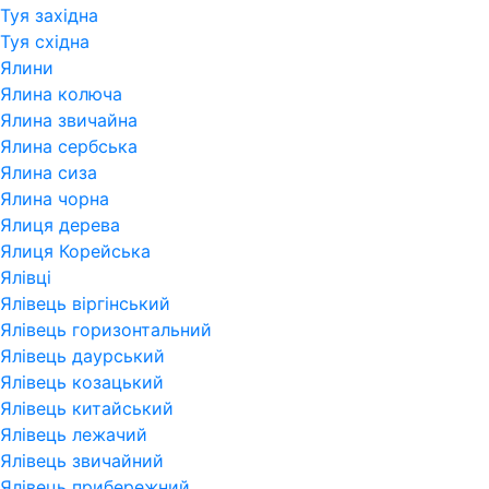
Туя західна
Туя східна
Ялини
Ялина колюча
Ялина звичайна
Ялина сербська
Ялина сиза
Ялина чорна
Ялиця дерева
Ялиця Корейська
Ялівці
Ялівець віргінський
Ялівець горизонтальний
Ялівець даурський
Ялівець козацький
Ялівець китайський
Ялівець лежачий
Ялівець звичайний
Ялівець прибережний