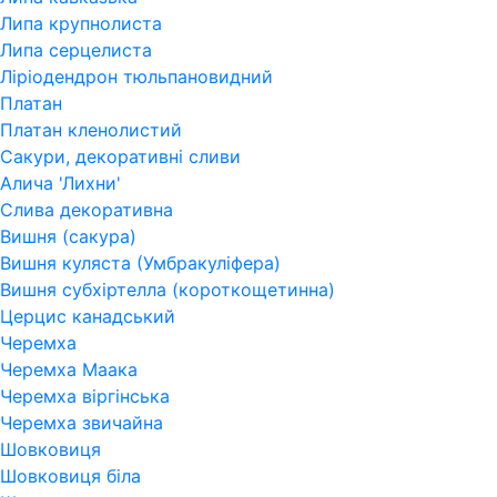
Липа крупнолиста
Липа серцелиста
Ліріодендрон тюльпановидний
Платан
Платан кленолистий
Сакури, декоративні сливи
Алича 'Лихни'
Слива декоративна
Вишня (сакура)
Вишня куляста (Умбракуліфера)
Вишня субхіртелла (короткощетинна)
Церцис канадський
Черемха
Черемха Маака
Черемха віргінська
Черемха звичайна
Шовковиця
Шовковиця біла