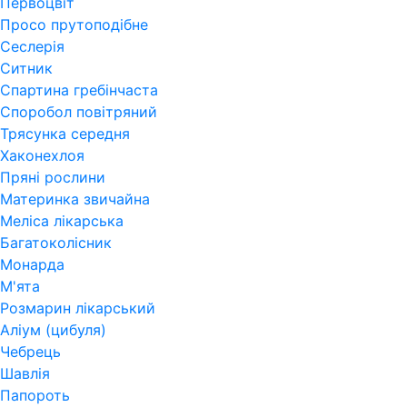
Первоцвіт
Просо прутоподібне
Сеслерія
Ситник
Спартина гребінчаста
Споробол повітряний
Трясунка середня
Хаконехлоя
Пряні рослини
Материнка звичайна
Меліса лікарська
Багатоколісник
Монарда
М'ята
Розмарин лікарський
Аліум (цибуля)
Чебрець
Шавлія
Папороть