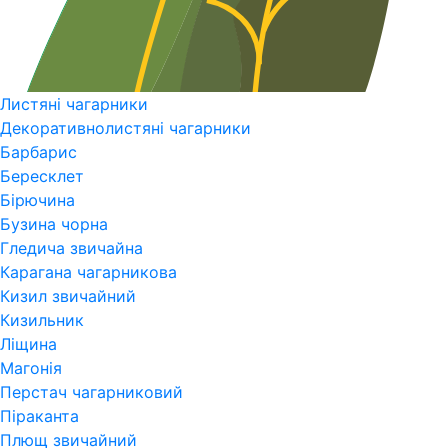
Листяні чагарники
Декоративнолистяні чагарники
Барбарис
Бересклет
Бірючина
Бузина чорна
Гледича звичайна
Карагана чагарникова
Кизил звичайний
Кизильник
Ліщина
Магонія
Перстач чагарниковий
Піраканта
Плющ звичайний