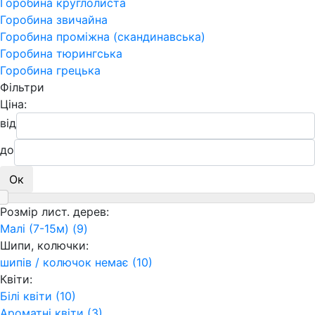
Горобина круглолиста
Горобина звичайна
Горобина проміжна (скандинавська)
Горобина тюрингська
Горобина грецька
Фільтри
Ціна:
від
до
Ок
Розмір лист. дерев:
Малі (7-15м) (9)
Шипи, колючки:
шипів / колючок немає (10)
Квіти:
Білі квіти (10)
Ароматні квіти (3)