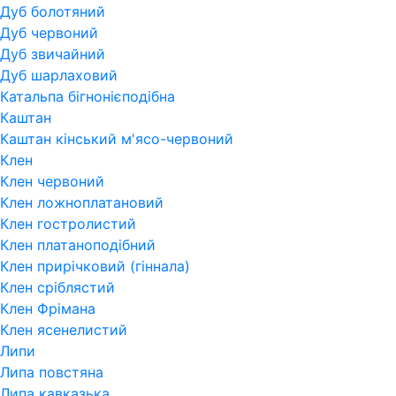
Дуб болотяний
Дуб червоний
Дуб звичайний
Дуб шарлаховий
Катальпа бігнонієподібна
Каштан
Каштан кінський м'ясо-червоний
Клен
Клен червоний
Клен ложноплатановий
Клен гостролистий
Клен платаноподібний
Клен прирічковий (гіннала)
Клен сріблястий
Клен Фрімана
Клен ясенелистий
Липи
Липа повстяна
Липа кавказька