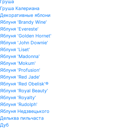
Груша
Груша Калериана
Декоративные яблони
Яблуня 'Brandy Wine'
Яблуня 'Evereste'
Яблуня 'Golden Hornet'
Яблуня 'John Downie'
Яблуня 'Liset'
Яблуня 'Madonna'
Яблуня 'Mokum'
Яблуня 'Profusion'
Яблуня 'Red Jade'
Яблуня 'Red Obelisk'®
Яблуня 'Royal Beauty'
Яблуня 'Royalty'
Яблуня 'Rudolph'
Яблуня Недзвецького
Дельква пильчаста
Дуб