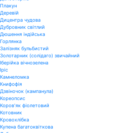
Плакун
Деревій
Дицентра чудова
Дубровник світлий
Дюшення індійська
Горлянка
Залізняк бульбистий
Золотарник (солідаго) звичайний
Іберійка вічнозелена
Іріс
Камнеломка
Книфофія
Дзвіночок (кампанула)
Кореопсис
Коров'як фіолетовий
Котовник
Кровохлібка
Купена багатоквіткова