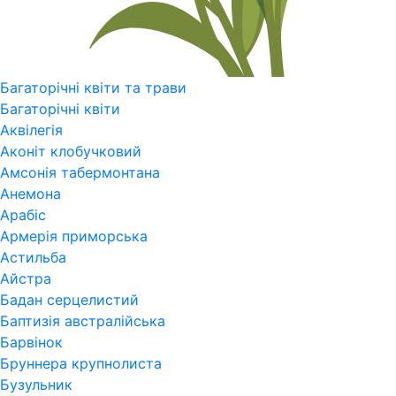
Багаторічні квіти та трави
Багаторічні квіти
Аквілегія
Аконіт клобучковий
Амсонія табермонтана
Анемона
Арабіс
Армерія приморська
Астильба
Айстра
Бадан серцелистий
Баптизія австралійська
Барвінок
Бруннера крупнолиста
Бузульник