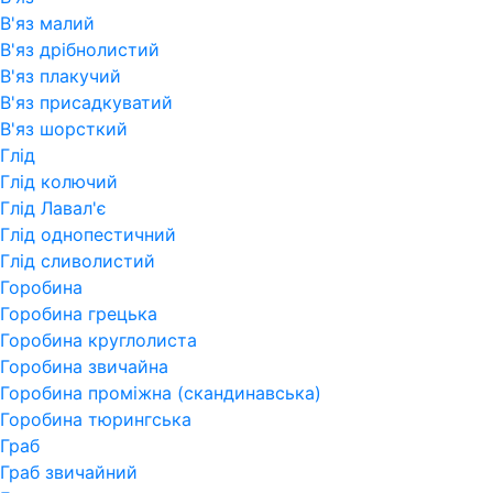
В'яз малий
В'яз дрібнолистий
В'яз плакучий
В'яз присадкуватий
В'яз шорсткий
Глід
Глід колючий
Глід Лавал'є
Глід однопестичний
Глід сливолистий
Горобина
Горобина грецька
Горобина круглолиста
Горобина звичайна
Горобина проміжна (скандинавська)
Горобина тюрингська
Граб
Граб звичайний