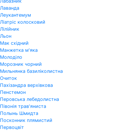
Лабазник
Лаванда
Леукантемум
Ліатріс колосковий
Лілійник
Льон
Мак східний
Манжетка м'яка
Молоділо
Морозник чорний
Мильнянка базиліколистна
Очиток
Пахізандра верхівкова
Пенстемон
Перовська лебедолистна
Півонія трав'яниста
Полынь Шмидта
Посконник плямистий
Первоцвіт