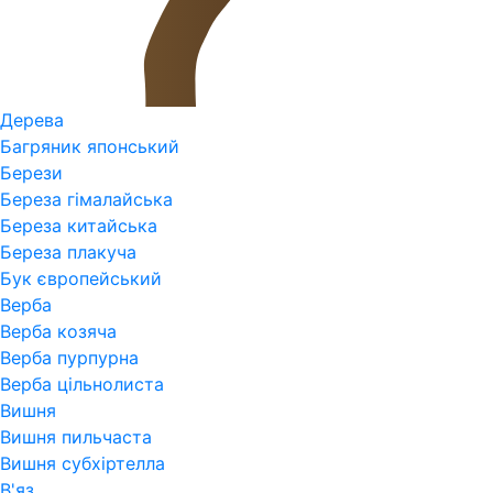
Дерева
Багряник японський
Берези
Береза гімалайська
Береза китайська
Береза плакуча
Бук європейський
Верба
Верба козяча
Верба пурпурна
Верба цільнолиста
Вишня
Вишня пильчаста
Вишня субхіртелла
В'яз