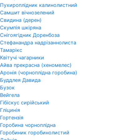
Пухироплідник калинолистний
Самшит вічнозелений
Свидина (дерен)
Скумпія шкіряна
Снігоягідник Доренбоза
Стефанандра надрізаннолиста
Тамарікс
Квітучі чагарники
Айва прекрасна (хеномелес)
Аронія (чорноплідна горобина)
Буддлея Давида
Бузок
Вейгела
Гібіскус сирійський
Гліцинія
Гортензія
Горобина чорноплідна
Горобиник горобинолистий