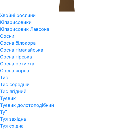
Хвойні рослини
Кіпарисовики
Кіпарисовик Лавсона
Сосни
Сосна білокора
Сосна гімалайська
Сосна гірська
Сосна остиста
Сосна чорна
Тис
Тис середній
Тис ягідний
Туєвик
Туєвик долотоподібний
Туї
Туя західна
Туя східна