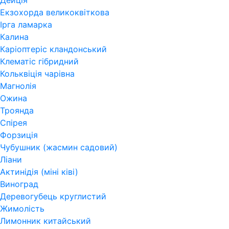
Дейція
Екзохорда великоквіткова
Ірга ламарка
Калина
Каріоптеріс кландонський
Клематіс гібридний
Кольквіція чарівна
Магнолія
Ожина
Троянда
Спірея
Форзиція
Чубушник (жасмин садовий)
Ліани
Актинідія (міні ківі)
Виноград
Деревогубець круглистий
Жимолість
Лимонник китайський