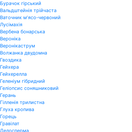
Бурачок гірський
Вальдштейнія трійчаста
Ваточник м'ясо-червоний
Лусімахія
Вербена бонарська
Вероніка
Веронікаструм
Волжанка двудомна
Гвоздика
Гейхера
Гейхерелла
Геленіум гібридний
Геліопсис соняшниковий
Герань
Гiлленiя трилистна
Глуха кропива
Горець
Гравілат
Делосперма