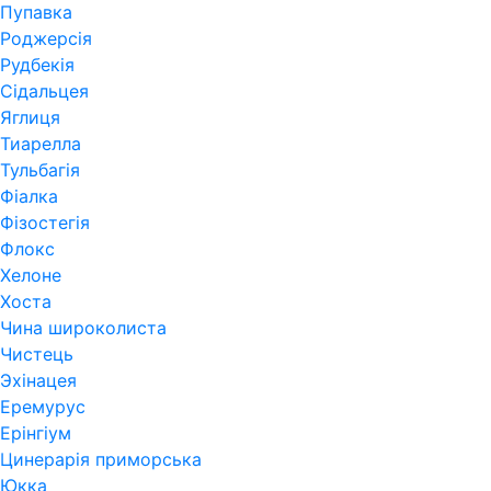
Пупавка
Роджерсія
Рудбекія
Сідальцея
Яглиця
Тиарелла
Тульбагія
Фіалка
Фізостегія
Флокс
Хелоне
Хоста
Чина широколиста
Чистець
Эхінацея
Еремурус
Ерінгіум
Цинерарія приморська
Юкка