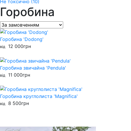
Не токсично (10)
Горобина
Горобина 'Dodong'
12 000
грн
від
Горобина звичайна 'Pendula'
11 000
грн
від
Горобина круглолиста 'Magnifica'
8 500
грн
від