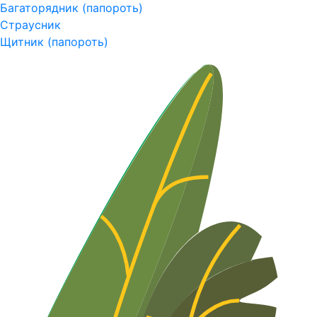
Багаторядник (папороть)
Страусник
Щитник (папороть)