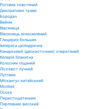
Роговик повстяний
Декоративні трави
Бородач
Вейнік
Вівсяниця
Вівсюнець вічнозелений
Глицерия большая
Імперата циліндрична
Канарковий (двокисточник) очеретяний
Келерія блакитна
Колосняк піщаний
Лісохвіст лучний
Луговик
Міскантус китайський
Молінія
Осока
Перистощетинник
Перловник високий