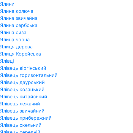
Ялини
Ялина колюча
Ялина звичайна
Ялина сербська
Ялина сиза
Ялина чорна
Ялиця дерева
Ялиця Корейська
Ялівці
Ялівець віргінський
Ялівець горизонтальний
Ялівець даурський
Ялівець козацький
Ялівець китайський
Ялівець лежачий
Ялівець звичайний
Ялівець прибережний
Ялівець скельний
Ялівець середній