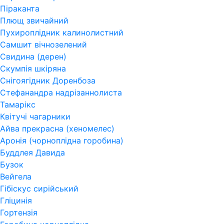
Піраканта
Плющ звичайний
Пухироплідник калинолистний
Самшит вічнозелений
Свидина (дерен)
Скумпія шкіряна
Снігоягідник Доренбоза
Стефанандра надрізаннолиста
Тамарікс
Квітучі чагарники
Айва прекрасна (хеномелес)
Аронія (чорноплідна горобина)
Буддлея Давида
Бузок
Вейгела
Гібіскус сирійський
Гліцинія
Гортензія