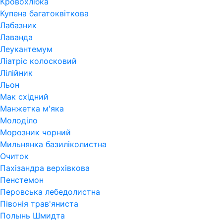
Кровохлібка
Купена багатоквіткова
Лабазник
Лаванда
Леукантемум
Ліатріс колосковий
Лілійник
Льон
Мак східний
Манжетка м'яка
Молоділо
Морозник чорний
Мильнянка базиліколистна
Очиток
Пахізандра верхівкова
Пенстемон
Перовська лебедолистна
Півонія трав'яниста
Полынь Шмидта