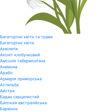
Багаторічні квіти та трави
Багаторічні квіти
Аквілегія
Аконіт клобучковий
Амсонія табермонтана
Анемона
Арабіс
Армерія приморська
Астильба
Айстра
Бадан серцелистий
Баптизія австралійська
Барвінок