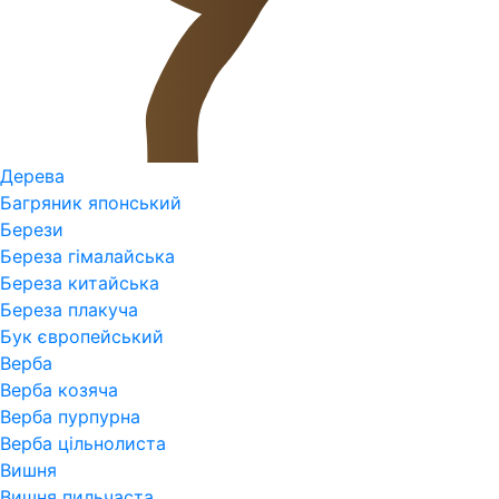
Дерева
Багряник японський
Берези
Береза гімалайська
Береза китайська
Береза плакуча
Бук європейський
Верба
Верба козяча
Верба пурпурна
Верба цільнолиста
Вишня
Вишня пильчаста