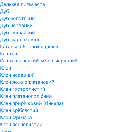
Дельква пильчаста
Дуб
Дуб болотяний
Дуб червоний
Дуб звичайний
Дуб шарлаховий
Катальпа бігнонієподібна
Каштан
Каштан кінський м'ясо-червоний
Клен
Клен червоний
Клен ложноплатановий
Клен гостролистий
Клен платаноподібний
Клен прирічковий (гіннала)
Клен сріблястий
Клен Фрімана
Клен ясенелистий
Липи