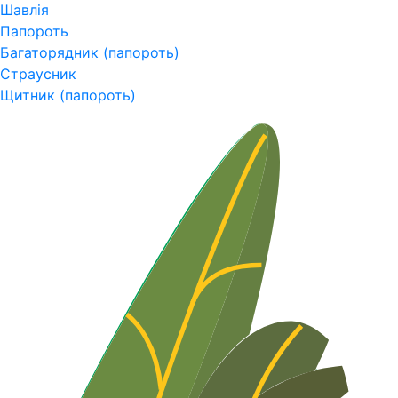
Шавлія
Папороть
Багаторядник (папороть)
Страусник
Щитник (папороть)