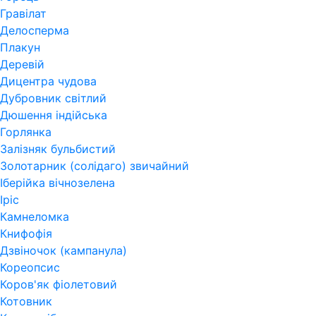
Гравілат
Делосперма
Плакун
Деревій
Дицентра чудова
Дубровник світлий
Дюшення індійська
Горлянка
Залізняк бульбистий
Золотарник (солідаго) звичайний
Іберійка вічнозелена
Іріс
Камнеломка
Книфофія
Дзвіночок (кампанула)
Кореопсис
Коров'як фіолетовий
Котовник