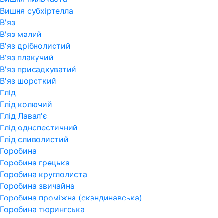
Вишня субхіртелла
В'яз
В'яз малий
В'яз дрібнолистий
В'яз плакучий
В'яз присадкуватий
В'яз шорсткий
Глід
Глід колючий
Глід Лавал'є
Глід однопестичний
Глід сливолистий
Горобина
Горобина грецька
Горобина круглолиста
Горобина звичайна
Горобина проміжна (скандинавська)
Горобина тюрингська