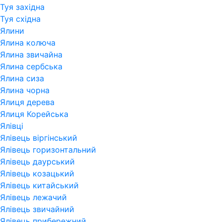
Туя західна
Туя східна
Ялини
Ялина колюча
Ялина звичайна
Ялина сербська
Ялина сиза
Ялина чорна
Ялиця дерева
Ялиця Корейська
Ялівці
Ялівець віргінський
Ялівець горизонтальний
Ялівець даурський
Ялівець козацький
Ялівець китайський
Ялівець лежачий
Ялівець звичайний
Ялівець прибережний