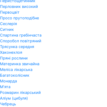
Перистощетинник
Перловник високий
Первоцвіт
Просо прутоподібне
Сеслерія
Ситник
Спартина гребінчаста
Споробол повітряний
Трясунка середня
Хаконехлоя
Пряні рослини
Материнка звичайна
Меліса лікарська
Багатоколісник
Монарда
М'ята
Розмарин лікарський
Аліум (цибуля)
Чебрець