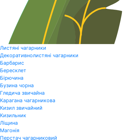
Листяні чагарники
Декоративнолистяні чагарники
Барбарис
Бересклет
Бірючина
Бузина чорна
Гледича звичайна
Карагана чагарникова
Кизил звичайний
Кизильник
Ліщина
Магонія
Перстач чагарниковий