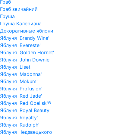
Граб
Граб звичайний
Груша
Груша Калериана
Декоративные яблони
Яблуня 'Brandy Wine'
Яблуня 'Evereste'
Яблуня 'Golden Hornet'
Яблуня 'John Downie'
Яблуня 'Liset'
Яблуня 'Madonna'
Яблуня 'Mokum'
Яблуня 'Profusion'
Яблуня 'Red Jade'
Яблуня 'Red Obelisk'®
Яблуня 'Royal Beauty'
Яблуня 'Royalty'
Яблуня 'Rudolph'
Яблуня Недзвецького