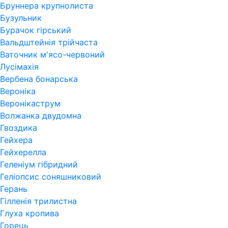
Бруннера крупнолиста
Бузульник
Бурачок гірський
Вальдштейнія трійчаста
Ваточник м'ясо-червоний
Лусімахія
Вербена бонарська
Вероніка
Веронікаструм
Волжанка двудомна
Гвоздика
Гейхера
Гейхерелла
Геленіум гібридний
Геліопсис соняшниковий
Герань
Гiлленiя трилистна
Глуха кропива
Горець