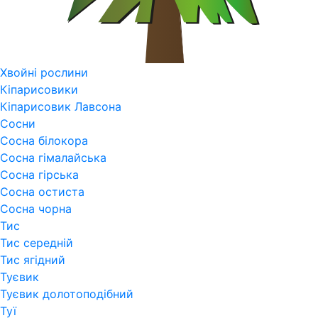
Хвойні рослини
Кіпарисовики
Кіпарисовик Лавсона
Сосни
Сосна білокора
Сосна гімалайська
Сосна гірська
Сосна остиста
Сосна чорна
Тис
Тис середній
Тис ягідний
Туєвик
Туєвик долотоподібний
Туї