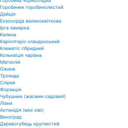
Горобина чорноплідна
Горобиник горобинолистий
Дейція
Екзохорда великоквіткова
Ірга ламарка
Калина
Каріоптеріс кландонський
Клематіс гібридний
Кольквіція чарівна
Магнолія
Ожина
Троянда
Спірея
Форзиція
Чубушник (жасмин садовий)
Ліани
Актинідія (міні ківі)
Виноград
Деревогубець круглистий