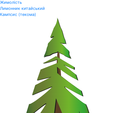
Жимолість
Лимонник китайський
Кампсис (текома)