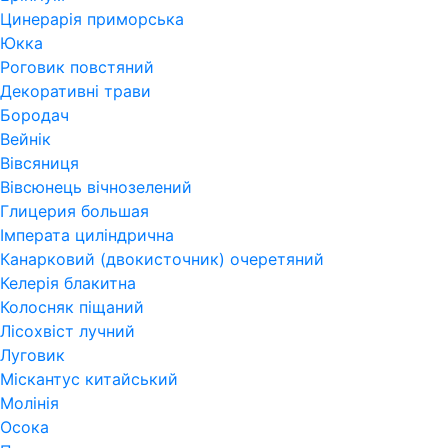
Цинерарія приморська
Юкка
Роговик повстяний
Декоративні трави
Бородач
Вейнік
Вівсяниця
Вівсюнець вічнозелений
Глицерия большая
Імперата циліндрична
Канарковий (двокисточник) очеретяний
Келерія блакитна
Колосняк піщаний
Лісохвіст лучний
Луговик
Міскантус китайський
Молінія
Осока