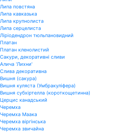
Липа повстяна
Липа кавказька
Липа крупнолиста
Липа серцелиста
Ліріодендрон тюльпановидний
Платан
Платан кленолистий
Сакури, декоративні сливи
Алича 'Лихни'
Слива декоративна
Вишня (сакура)
Вишня куляста (Умбракуліфера)
Вишня субхіртелла (короткощетинна)
Церцис канадський
Черемха
Черемха Маака
Черемха віргінська
Черемха звичайна