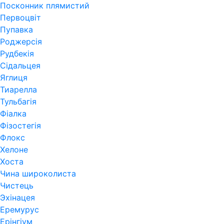
Посконник плямистий
Первоцвіт
Пупавка
Роджерсія
Рудбекія
Сідальцея
Яглиця
Тиарелла
Тульбагія
Фіалка
Фізостегія
Флокс
Хелоне
Хоста
Чина широколиста
Чистець
Эхінацея
Еремурус
Ерінгіум