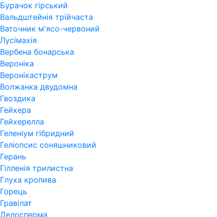
Бурачок гірський
Вальдштейнія трійчаста
Ваточник м'ясо-червоний
Лусімахія
Вербена бонарська
Вероніка
Веронікаструм
Волжанка двудомна
Гвоздика
Гейхера
Гейхерелла
Геленіум гібридний
Геліопсис соняшниковий
Герань
Гiлленiя трилистна
Глуха кропива
Горець
Гравілат
Делосперма