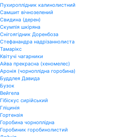
Пухироплідник калинолистний
Самшит вічнозелений
Свидина (дерен)
Скумпія шкіряна
Снігоягідник Доренбоза
Стефанандра надрізаннолиста
Тамарікс
Квітучі чагарники
Айва прекрасна (хеномелес)
Аронія (чорноплідна горобина)
Буддлея Давида
Бузок
Вейгела
Гібіскус сирійський
Гліцинія
Гортензія
Горобина чорноплідна
Горобиник горобинолистий