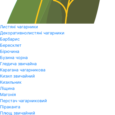
Листяні чагарники
Декоративнолистяні чагарники
Барбарис
Бересклет
Бірючина
Бузина чорна
Гледича звичайна
Карагана чагарникова
Кизил звичайний
Кизильник
Ліщина
Магонія
Перстач чагарниковий
Піраканта
Плющ звичайний