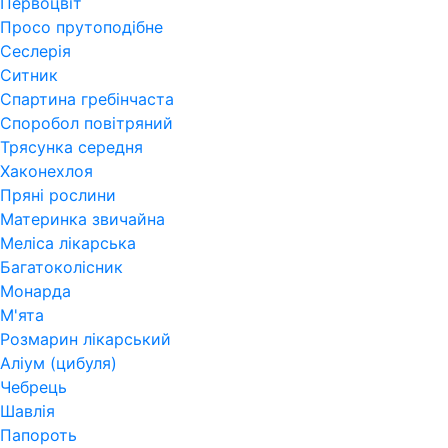
Первоцвіт
Просо прутоподібне
Сеслерія
Ситник
Спартина гребінчаста
Споробол повітряний
Трясунка середня
Хаконехлоя
Пряні рослини
Материнка звичайна
Меліса лікарська
Багатоколісник
Монарда
М'ята
Розмарин лікарський
Аліум (цибуля)
Чебрець
Шавлія
Папороть