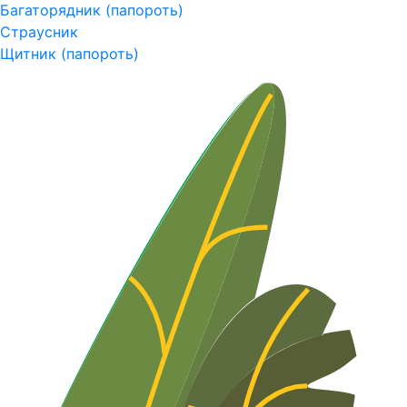
Багаторядник (папороть)
Страусник
Щитник (папороть)