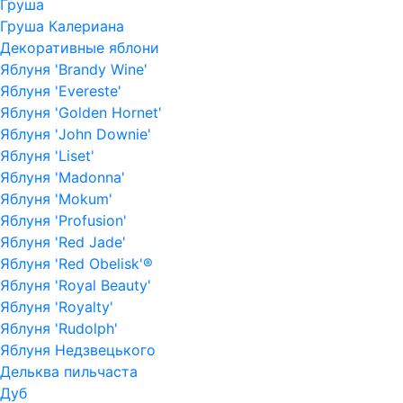
Груша
Груша Калериана
Декоративные яблони
Яблуня 'Brandy Wine'
Яблуня 'Evereste'
Яблуня 'Golden Hornet'
Яблуня 'John Downie'
Яблуня 'Liset'
Яблуня 'Madonna'
Яблуня 'Mokum'
Яблуня 'Profusion'
Яблуня 'Red Jade'
Яблуня 'Red Obelisk'®
Яблуня 'Royal Beauty'
Яблуня 'Royalty'
Яблуня 'Rudolph'
Яблуня Недзвецького
Дельква пильчаста
Дуб