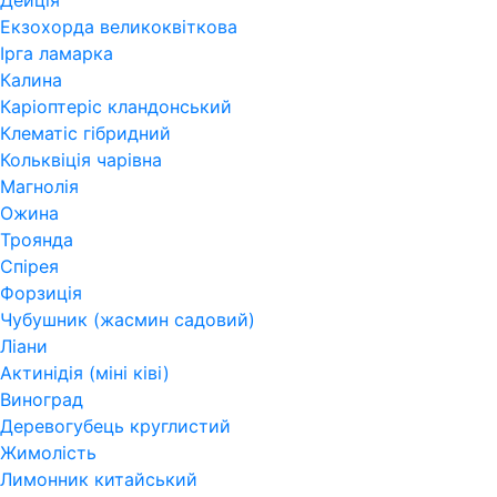
Дейція
Екзохорда великоквіткова
Ірга ламарка
Калина
Каріоптеріс кландонський
Клематіс гібридний
Кольквіція чарівна
Магнолія
Ожина
Троянда
Спірея
Форзиція
Чубушник (жасмин садовий)
Ліани
Актинідія (міні ківі)
Виноград
Деревогубець круглистий
Жимолість
Лимонник китайський