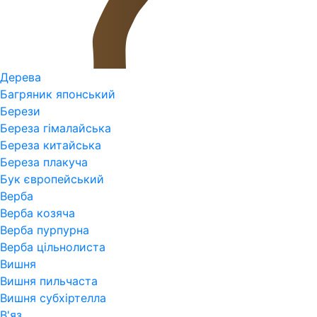
Дерева
Багряник японський
Берези
Береза гімалайська
Береза китайська
Береза плакуча
Бук європейський
Верба
Верба козяча
Верба пурпурна
Верба цільнолиста
Вишня
Вишня пильчаста
Вишня субхіртелла
В'яз