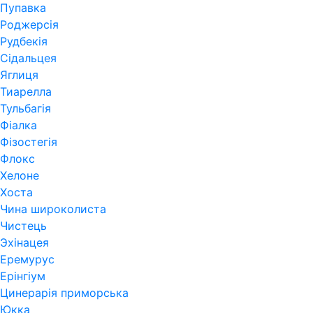
Пупавка
Роджерсія
Рудбекія
Сідальцея
Яглиця
Тиарелла
Тульбагія
Фіалка
Фізостегія
Флокс
Хелоне
Хоста
Чина широколиста
Чистець
Эхінацея
Еремурус
Ерінгіум
Цинерарія приморська
Юкка