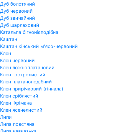
Дуб болотяний
Дуб червоний
Дуб звичайний
Дуб шарлаховий
Катальпа бігнонієподібна
Каштан
Каштан кінський м'ясо-червоний
Клен
Клен червоний
Клен ложноплатановий
Клен гостролистий
Клен платаноподібний
Клен прирічковий (гіннала)
Клен сріблястий
Клен Фрімана
Клен ясенелистий
Липи
Липа повстяна
Липа кавказька