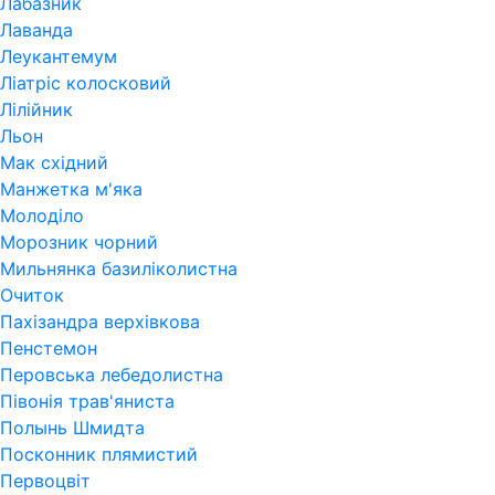
Лабазник
Лаванда
Леукантемум
Ліатріс колосковий
Лілійник
Льон
Мак східний
Манжетка м'яка
Молоділо
Морозник чорний
Мильнянка базиліколистна
Очиток
Пахізандра верхівкова
Пенстемон
Перовська лебедолистна
Півонія трав'яниста
Полынь Шмидта
Посконник плямистий
Первоцвіт