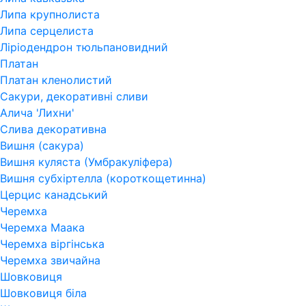
Липа крупнолиста
Липа серцелиста
Ліріодендрон тюльпановидний
Платан
Платан кленолистий
Сакури, декоративні сливи
Алича 'Лихни'
Слива декоративна
Вишня (сакура)
Вишня куляста (Умбракуліфера)
Вишня субхіртелла (короткощетинна)
Церцис канадський
Черемха
Черемха Маака
Черемха віргінська
Черемха звичайна
Шовковиця
Шовковиця біла