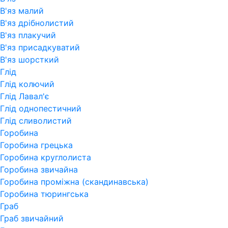
В'яз малий
В'яз дрібнолистий
В'яз плакучий
В'яз присадкуватий
В'яз шорсткий
Глід
Глід колючий
Глід Лавал'є
Глід однопестичний
Глід сливолистий
Горобина
Горобина грецька
Горобина круглолиста
Горобина звичайна
Горобина проміжна (скандинавська)
Горобина тюрингська
Граб
Граб звичайний