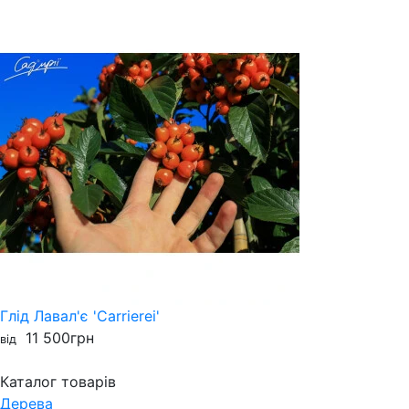
Глід Лавал'є 'Carrierei'
11 500
грн
від
Каталог товарів
Дерева