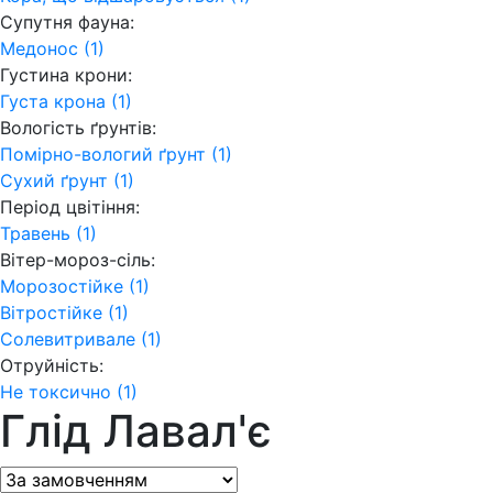
Супутня фауна:
Медонос (1)
Густина крони:
Густа крона (1)
Вологість ґрунтів:
Помірно-вологий ґрунт (1)
Сухий ґрунт (1)
Період цвітіння:
Травень (1)
Вітер-мороз-сіль:
Морозостійке (1)
Вітростійке (1)
Солевитривале (1)
Отруйність:
Не токсично (1)
Глід Лавал'є