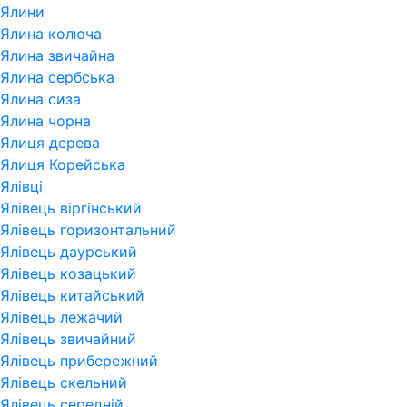
Ялини
Ялина колюча
Ялина звичайна
Ялина сербська
Ялина сиза
Ялина чорна
Ялиця дерева
Ялиця Корейська
Ялівці
Ялівець віргінський
Ялівець горизонтальний
Ялівець даурський
Ялівець козацький
Ялівець китайський
Ялівець лежачий
Ялівець звичайний
Ялівець прибережний
Ялівець скельний
Ялівець середній