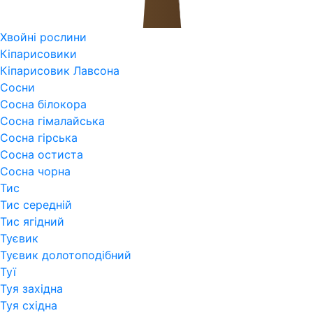
Хвойні рослини
Кіпарисовики
Кіпарисовик Лавсона
Сосни
Сосна білокора
Сосна гімалайська
Сосна гірська
Сосна остиста
Сосна чорна
Тис
Тис середній
Тис ягідний
Туєвик
Туєвик долотоподібний
Туї
Туя західна
Туя східна