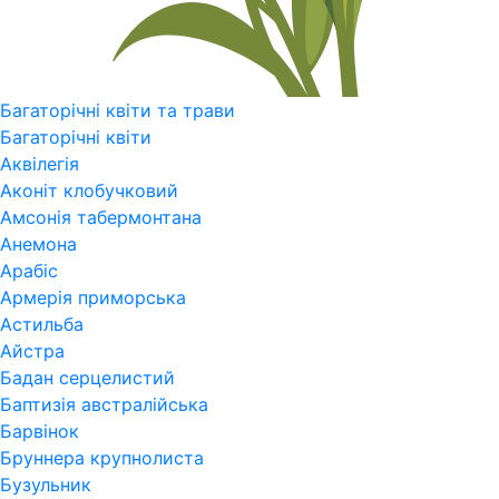
Багаторічні квіти та трави
Багаторічні квіти
Аквілегія
Аконіт клобучковий
Амсонія табермонтана
Анемона
Арабіс
Армерія приморська
Астильба
Айстра
Бадан серцелистий
Баптизія австралійська
Барвінок
Бруннера крупнолиста
Бузульник