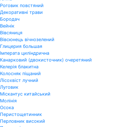
Роговик повстяний
Декоративні трави
Бородач
Вейнік
Вівсяниця
Вівсюнець вічнозелений
Глицерия большая
Імперата циліндрична
Канарковий (двокисточник) очеретяний
Келерія блакитна
Колосняк піщаний
Лісохвіст лучний
Луговик
Міскантус китайський
Молінія
Осока
Перистощетинник
Перловник високий