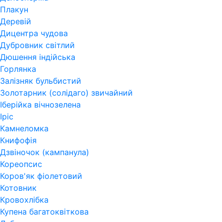
Плакун
Деревій
Дицентра чудова
Дубровник світлий
Дюшення індійська
Горлянка
Залізняк бульбистий
Золотарник (солідаго) звичайний
Іберійка вічнозелена
Іріс
Камнеломка
Книфофія
Дзвіночок (кампанула)
Кореопсис
Коров'як фіолетовий
Котовник
Кровохлібка
Купена багатоквіткова