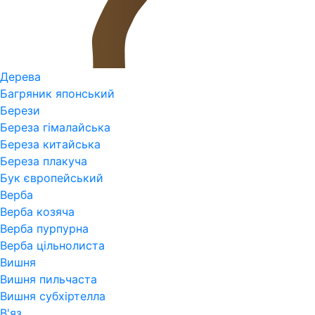
Дерева
Багряник японський
Берези
Береза гімалайська
Береза китайська
Береза плакуча
Бук європейський
Верба
Верба козяча
Верба пурпурна
Верба цільнолиста
Вишня
Вишня пильчаста
Вишня субхіртелла
В'яз