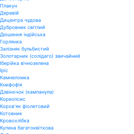
Плакун
Деревій
Дицентра чудова
Дубровник світлий
Дюшення індійська
Горлянка
Залізняк бульбистий
Золотарник (солідаго) звичайний
Іберійка вічнозелена
Іріс
Камнеломка
Книфофія
Дзвіночок (кампанула)
Кореопсис
Коров'як фіолетовий
Котовник
Кровохлібка
Купена багатоквіткова