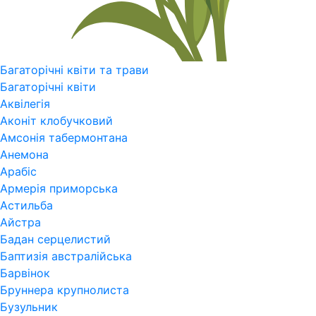
Багаторічні квіти та трави
Багаторічні квіти
Аквілегія
Аконіт клобучковий
Амсонія табермонтана
Анемона
Арабіс
Армерія приморська
Астильба
Айстра
Бадан серцелистий
Баптизія австралійська
Барвінок
Бруннера крупнолиста
Бузульник