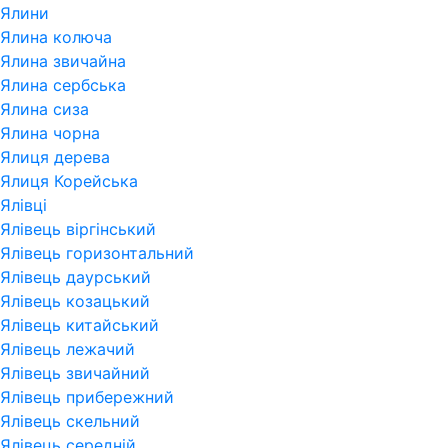
Ялини
Ялина колюча
Ялина звичайна
Ялина сербська
Ялина сиза
Ялина чорна
Ялиця дерева
Ялиця Корейська
Ялівці
Ялівець віргінський
Ялівець горизонтальний
Ялівець даурський
Ялівець козацький
Ялівець китайський
Ялівець лежачий
Ялівець звичайний
Ялівець прибережний
Ялівець скельний
Ялівець середній