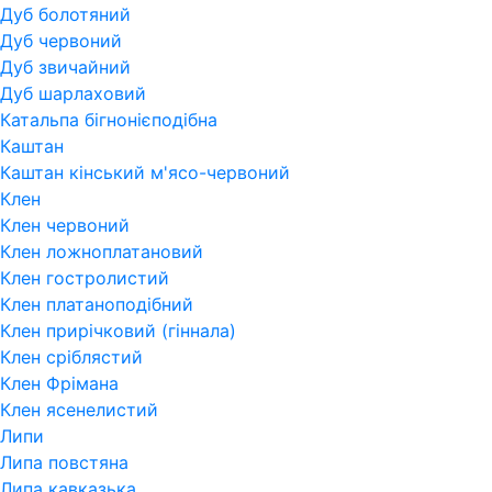
Дуб болотяний
Дуб червоний
Дуб звичайний
Дуб шарлаховий
Катальпа бігнонієподібна
Каштан
Каштан кінський м'ясо-червоний
Клен
Клен червоний
Клен ложноплатановий
Клен гостролистий
Клен платаноподібний
Клен прирічковий (гіннала)
Клен сріблястий
Клен Фрімана
Клен ясенелистий
Липи
Липа повстяна
Липа кавказька