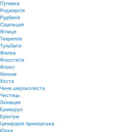
Пупавка
Роджерсія
Рудбекія
Сідальцея
Яглиця
Тиарелла
Тульбагія
Фіалка
Фізостегія
Флокс
Хелоне
Хоста
Чина широколиста
Чистець
Эхінацея
Еремурус
Ерінгіум
Цинерарія приморська
Юкка