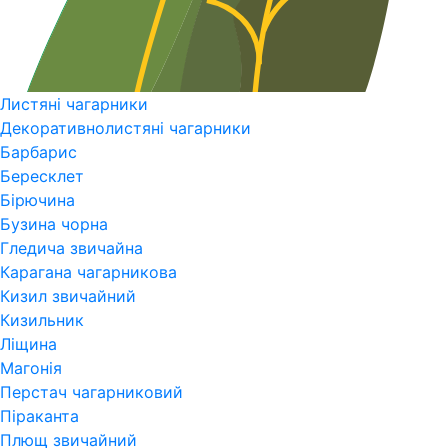
Листяні чагарники
Декоративнолистяні чагарники
Барбарис
Бересклет
Бірючина
Бузина чорна
Гледича звичайна
Карагана чагарникова
Кизил звичайний
Кизильник
Ліщина
Магонія
Перстач чагарниковий
Піраканта
Плющ звичайний