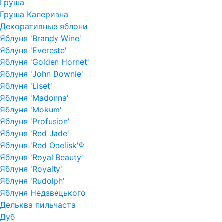
Груша
Груша Калериана
Декоративные яблони
Яблуня 'Brandy Wine'
Яблуня 'Evereste'
Яблуня 'Golden Hornet'
Яблуня 'John Downie'
Яблуня 'Liset'
Яблуня 'Madonna'
Яблуня 'Mokum'
Яблуня 'Profusion'
Яблуня 'Red Jade'
Яблуня 'Red Obelisk'®
Яблуня 'Royal Beauty'
Яблуня 'Royalty'
Яблуня 'Rudolph'
Яблуня Недзвецького
Дельква пильчаста
Дуб