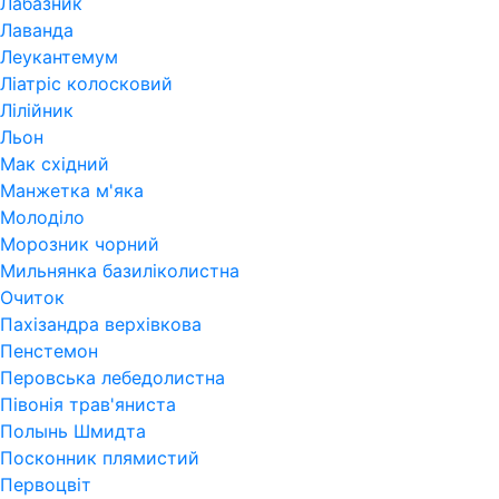
Лабазник
Лаванда
Леукантемум
Ліатріс колосковий
Лілійник
Льон
Мак східний
Манжетка м'яка
Молоділо
Морозник чорний
Мильнянка базиліколистна
Очиток
Пахізандра верхівкова
Пенстемон
Перовська лебедолистна
Півонія трав'яниста
Полынь Шмидта
Посконник плямистий
Первоцвіт