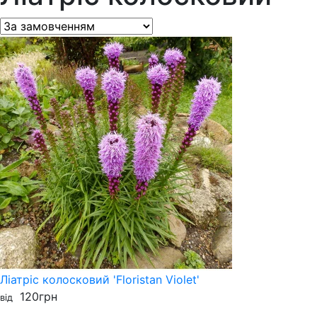
Ліатріс колосковий 'Floristan Violet'
120
грн
від