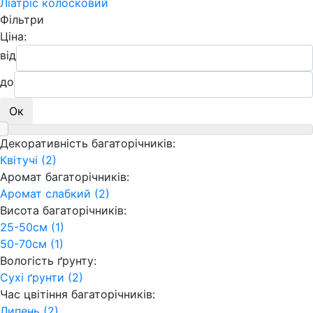
Ліатріс колосковий
Фільтри
Ціна:
від
до
Ок
Декоративність багаторічників:
Квітучі (2)
Аромат багаторічників:
Аромат слабкий (2)
Висота багаторічників:
25-50см (1)
50-70см (1)
Вологість ґрунту:
Сухі ґрунти (2)
Час цвітіння багаторічників:
Липень (2)