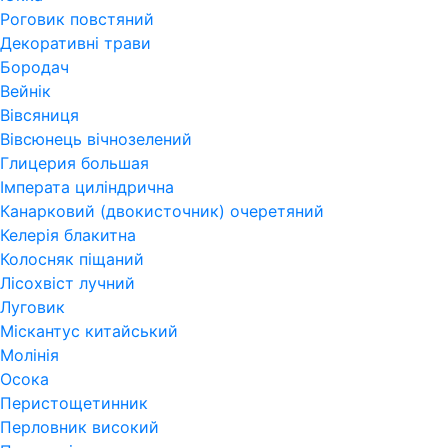
Роговик повстяний
Декоративні трави
Бородач
Вейнік
Вівсяниця
Вівсюнець вічнозелений
Глицерия большая
Імперата циліндрична
Канарковий (двокисточник) очеретяний
Келерія блакитна
Колосняк піщаний
Лісохвіст лучний
Луговик
Міскантус китайський
Молінія
Осока
Перистощетинник
Перловник високий