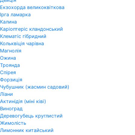
Дейція
Екзохорда великоквіткова
Ірга ламарка
Калина
Каріоптеріс кландонський
Клематіс гібридний
Кольквіція чарівна
Магнолія
Ожина
Троянда
Спірея
Форзиція
Чубушник (жасмин садовий)
Ліани
Актинідія (міні ківі)
Виноград
Деревогубець круглистий
Жимолість
Лимонник китайський