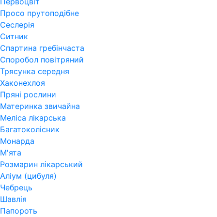
Первоцвіт
Просо прутоподібне
Сеслерія
Ситник
Спартина гребінчаста
Споробол повітряний
Трясунка середня
Хаконехлоя
Пряні рослини
Материнка звичайна
Меліса лікарська
Багатоколісник
Монарда
М'ята
Розмарин лікарський
Аліум (цибуля)
Чебрець
Шавлія
Папороть