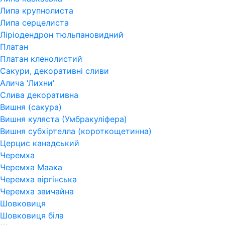
Липа крупнолиста
Липа серцелиста
Ліріодендрон тюльпановидний
Платан
Платан кленолистий
Сакури, декоративні сливи
Алича 'Лихни'
Слива декоративна
Вишня (сакура)
Вишня куляста (Умбракуліфера)
Вишня субхіртелла (короткощетинна)
Церцис канадський
Черемха
Черемха Маака
Черемха віргінська
Черемха звичайна
Шовковиця
Шовковиця біла