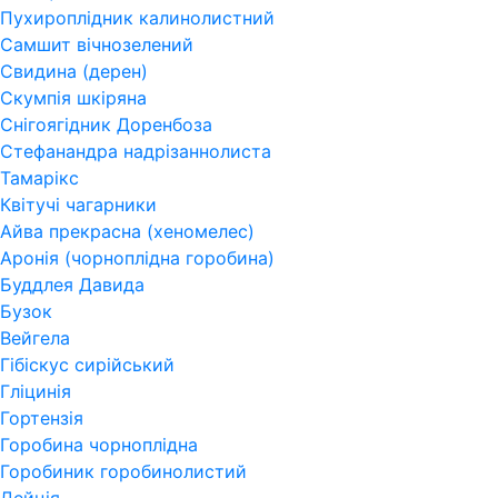
Пухироплідник калинолистний
Самшит вічнозелений
Свидина (дерен)
Скумпія шкіряна
Снігоягідник Доренбоза
Стефанандра надрізаннолиста
Тамарікс
Квітучі чагарники
Айва прекрасна (хеномелес)
Аронія (чорноплідна горобина)
Буддлея Давида
Бузок
Вейгела
Гібіскус сирійський
Гліцинія
Гортензія
Горобина чорноплідна
Горобиник горобинолистий