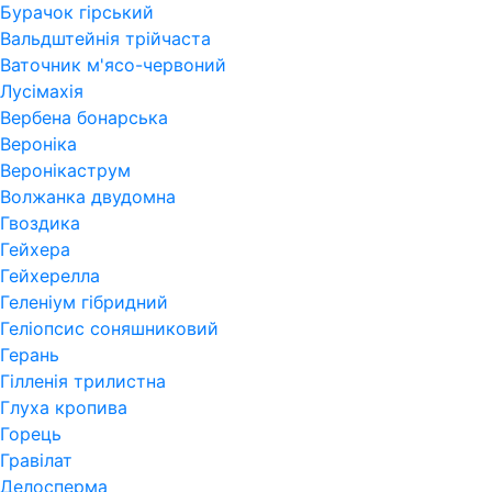
Бурачок гірський
Вальдштейнія трійчаста
Ваточник м'ясо-червоний
Лусімахія
Вербена бонарська
Вероніка
Веронікаструм
Волжанка двудомна
Гвоздика
Гейхера
Гейхерелла
Геленіум гібридний
Геліопсис соняшниковий
Герань
Гiлленiя трилистна
Глуха кропива
Горець
Гравілат
Делосперма