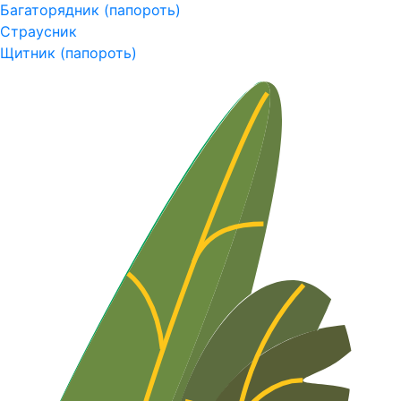
Багаторядник (папороть)
Страусник
Щитник (папороть)