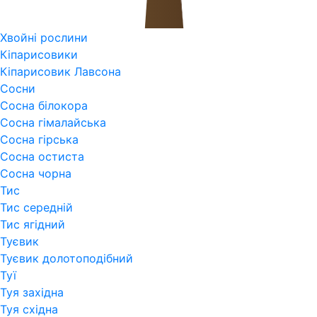
Хвойні рослини
Кіпарисовики
Кіпарисовик Лавсона
Сосни
Сосна білокора
Сосна гімалайська
Сосна гірська
Сосна остиста
Сосна чорна
Тис
Тис середній
Тис ягідний
Туєвик
Туєвик долотоподібний
Туї
Туя західна
Туя східна