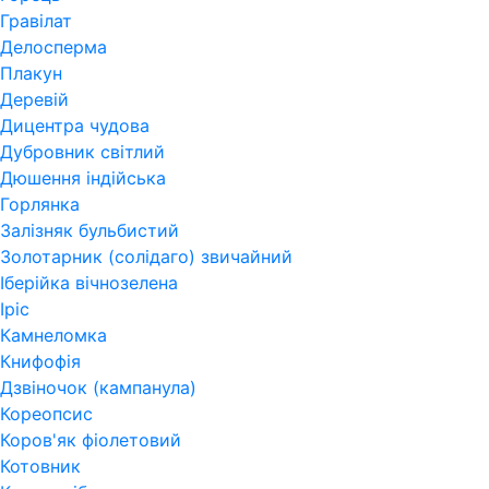
Гравілат
Делосперма
Плакун
Деревій
Дицентра чудова
Дубровник світлий
Дюшення індійська
Горлянка
Залізняк бульбистий
Золотарник (солідаго) звичайний
Іберійка вічнозелена
Іріс
Камнеломка
Книфофія
Дзвіночок (кампанула)
Кореопсис
Коров'як фіолетовий
Котовник