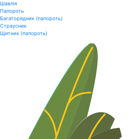
Шавлія
Папороть
Багаторядник (папороть)
Страусник
Щитник (папороть)