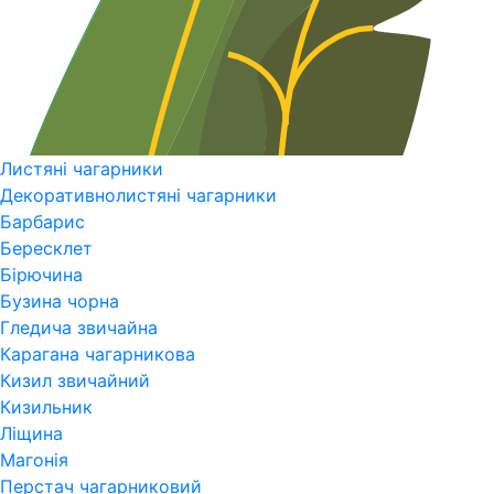
Листяні чагарники
Декоративнолистяні чагарники
Барбарис
Бересклет
Бірючина
Бузина чорна
Гледича звичайна
Карагана чагарникова
Кизил звичайний
Кизильник
Ліщина
Магонія
Перстач чагарниковий