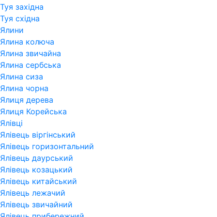
Туя західна
Туя східна
Ялини
Ялина колюча
Ялина звичайна
Ялина сербська
Ялина сиза
Ялина чорна
Ялиця дерева
Ялиця Корейська
Ялівці
Ялівець віргінський
Ялівець горизонтальний
Ялівець даурський
Ялівець козацький
Ялівець китайський
Ялівець лежачий
Ялівець звичайний
Ялівець прибережний