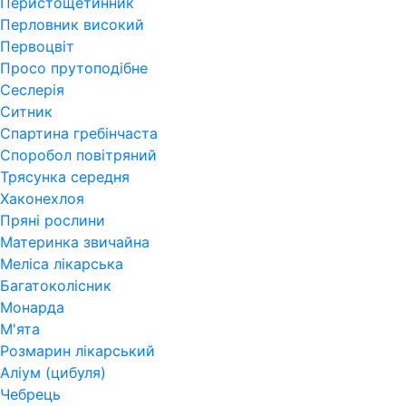
Перистощетинник
Перловник високий
Первоцвіт
Просо прутоподібне
Сеслерія
Ситник
Спартина гребінчаста
Споробол повітряний
Трясунка середня
Хаконехлоя
Пряні рослини
Материнка звичайна
Меліса лікарська
Багатоколісник
Монарда
М'ята
Розмарин лікарський
Аліум (цибуля)
Чебрець