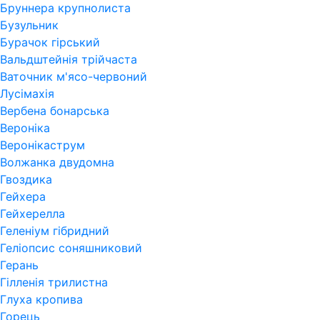
Бруннера крупнолиста
Бузульник
Бурачок гірський
Вальдштейнія трійчаста
Ваточник м'ясо-червоний
Лусімахія
Вербена бонарська
Вероніка
Веронікаструм
Волжанка двудомна
Гвоздика
Гейхера
Гейхерелла
Геленіум гібридний
Геліопсис соняшниковий
Герань
Гiлленiя трилистна
Глуха кропива
Горець