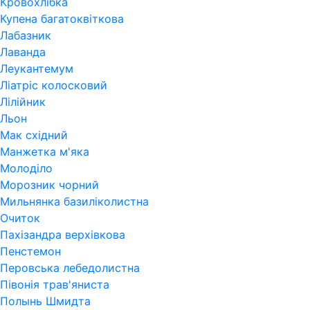
Кровохлібка
Купена багатоквіткова
Лабазник
Лаванда
Леукантемум
Ліатріс колосковий
Лілійник
Льон
Мак східний
Манжетка м'яка
Молоділо
Морозник чорний
Мильнянка базиліколистна
Очиток
Пахізандра верхівкова
Пенстемон
Перовська лебедолистна
Півонія трав'яниста
Полынь Шмидта