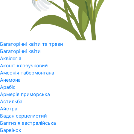
Багаторічні квіти та трави
Багаторічні квіти
Аквілегія
Аконіт клобучковий
Амсонія табермонтана
Анемона
Арабіс
Армерія приморська
Астильба
Айстра
Бадан серцелистий
Баптизія австралійська
Барвінок