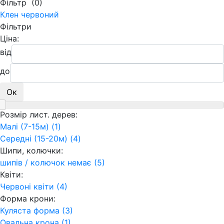
Фільтр
(0)
Клен червоний
Фільтри
Ціна:
від
до
Ок
Розмір лист. дерев:
Малі (7-15м) (1)
Середні (15-20м) (4)
Шипи, колючки:
шипів / колючок немає (5)
Квіти:
Червоні квіти (4)
Форма крони:
Куляста форма (3)
Овальна крона (1)