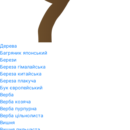
Дерева
Багряник японський
Берези
Береза гімалайська
Береза китайська
Береза плакуча
Бук європейський
Верба
Верба козяча
Верба пурпурна
Верба цільнолиста
Вишня
Вишня пильчаста