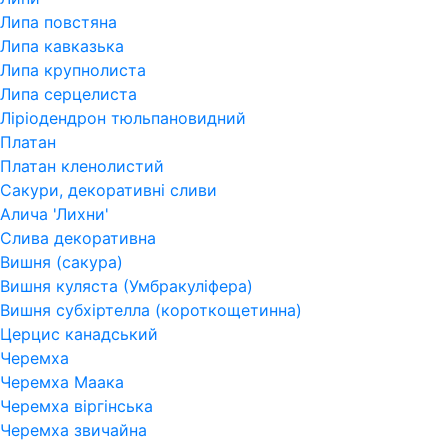
Липа повстяна
Липа кавказька
Липа крупнолиста
Липа серцелиста
Ліріодендрон тюльпановидний
Платан
Платан кленолистий
Сакури, декоративні сливи
Алича 'Лихни'
Слива декоративна
Вишня (сакура)
Вишня куляста (Умбракуліфера)
Вишня субхіртелла (короткощетинна)
Церцис канадський
Черемха
Черемха Маака
Черемха віргінська
Черемха звичайна