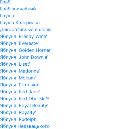
Граб
Граб звичайний
Груша
Груша Калериана
Декоративные яблони
Яблуня 'Brandy Wine'
Яблуня 'Evereste'
Яблуня 'Golden Hornet'
Яблуня 'John Downie'
Яблуня 'Liset'
Яблуня 'Madonna'
Яблуня 'Mokum'
Яблуня 'Profusion'
Яблуня 'Red Jade'
Яблуня 'Red Obelisk'®
Яблуня 'Royal Beauty'
Яблуня 'Royalty'
Яблуня 'Rudolph'
Яблуня Недзвецького