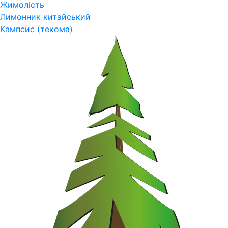
Жимолість
Лимонник китайський
Кампсис (текома)