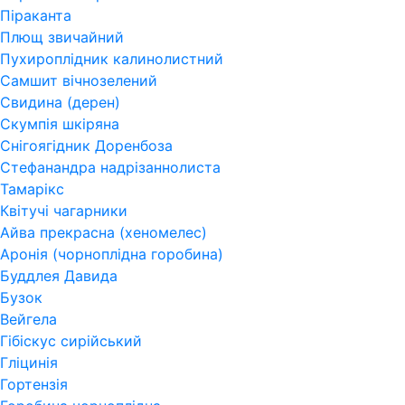
Піраканта
Плющ звичайний
Пухироплідник калинолистний
Самшит вічнозелений
Свидина (дерен)
Скумпія шкіряна
Снігоягідник Доренбоза
Стефанандра надрізаннолиста
Тамарікс
Квітучі чагарники
Айва прекрасна (хеномелес)
Аронія (чорноплідна горобина)
Буддлея Давида
Бузок
Вейгела
Гібіскус сирійський
Гліцинія
Гортензія