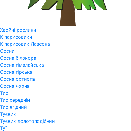
Хвойні рослини
Кіпарисовики
Кіпарисовик Лавсона
Сосни
Сосна білокора
Сосна гімалайська
Сосна гірська
Сосна остиста
Сосна чорна
Тис
Тис середній
Тис ягідний
Туєвик
Туєвик долотоподібний
Туї