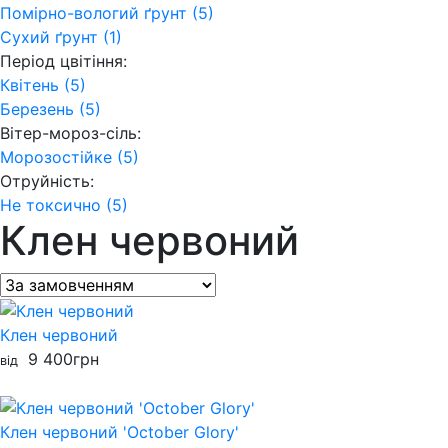
Помірно-вологий ґрунт (5)
Сухий ґрунт (1)
Період цвітіння:
Квітень (5)
Березень (5)
Вітер-мороз-сіль:
Морозостійке (5)
Отруйність:
Не токсично (5)
Клен червоний
Клен червоний
9 400
грн
від
Клен червоний 'October Glory'