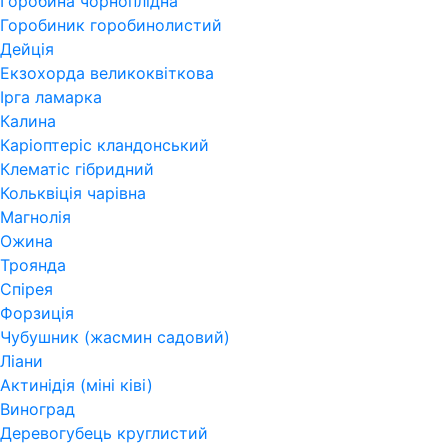
Горобина чорноплідна
Горобиник горобинолистий
Дейція
Екзохорда великоквіткова
Ірга ламарка
Калина
Каріоптеріс кландонський
Клематіс гібридний
Кольквіція чарівна
Магнолія
Ожина
Троянда
Спірея
Форзиція
Чубушник (жасмин садовий)
Ліани
Актинідія (міні ківі)
Виноград
Деревогубець круглистий