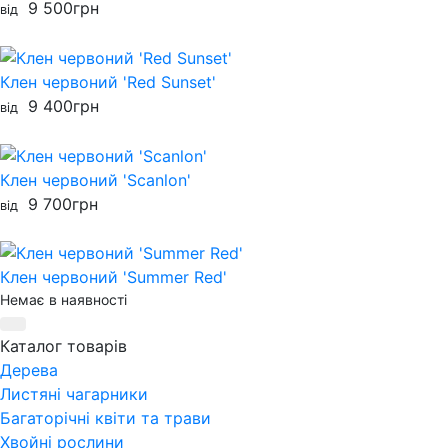
9 500
грн
від
Клен червоний 'Red Sunset'
9 400
грн
від
Клен червоний 'Scanlon'
9 700
грн
від
Клен червоний 'Summer Red'
Немає в наявності
Каталог товарів
Дерева
Листяні чагарники
Багаторічні квіти та трави
Хвойні рослини