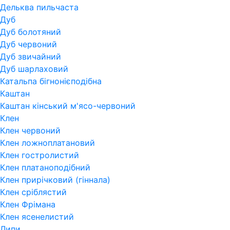
Дельква пильчаста
Дуб
Дуб болотяний
Дуб червоний
Дуб звичайний
Дуб шарлаховий
Катальпа бігнонієподібна
Каштан
Каштан кінський м'ясо-червоний
Клен
Клен червоний
Клен ложноплатановий
Клен гостролистий
Клен платаноподібний
Клен прирічковий (гіннала)
Клен сріблястий
Клен Фрімана
Клен ясенелистий
Липи