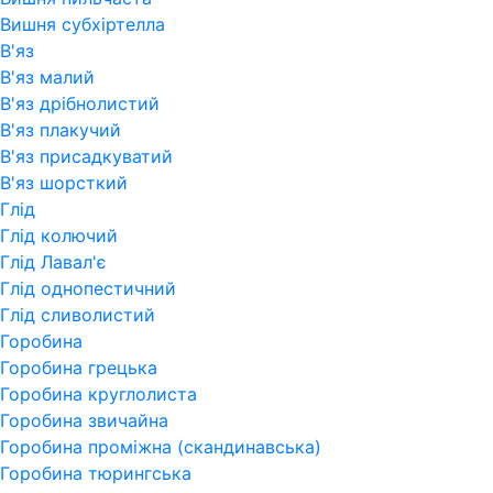
Вишня субхіртелла
В'яз
В'яз малий
В'яз дрібнолистий
В'яз плакучий
В'яз присадкуватий
В'яз шорсткий
Глід
Глід колючий
Глід Лавал'є
Глід однопестичний
Глід сливолистий
Горобина
Горобина грецька
Горобина круглолиста
Горобина звичайна
Горобина проміжна (скандинавська)
Горобина тюрингська