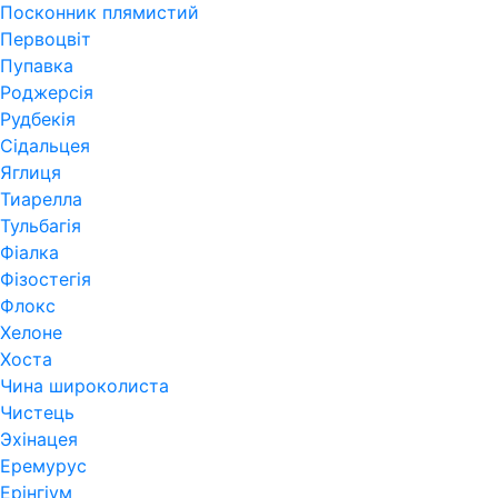
Посконник плямистий
Первоцвіт
Пупавка
Роджерсія
Рудбекія
Сідальцея
Яглиця
Тиарелла
Тульбагія
Фіалка
Фізостегія
Флокс
Хелоне
Хоста
Чина широколиста
Чистець
Эхінацея
Еремурус
Ерінгіум