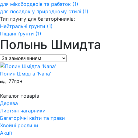
для міксбордерів та рабаток (1)
для посадок у природному стилі (1)
Тип ґрунту для багаторічників:
Нейтральні ґрунти (1)
Піщані ґрунти (1)
Полынь Шмидта
Полин Шмідта 'Nana'
77
грн
від
Каталог товарів
Дерева
Листяні чагарники
Багаторічні квіти та трави
Хвойні рослини
Акції