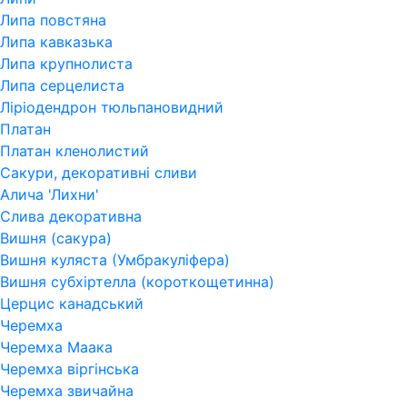
Липа повстяна
Липа кавказька
Липа крупнолиста
Липа серцелиста
Ліріодендрон тюльпановидний
Платан
Платан кленолистий
Сакури, декоративні сливи
Алича 'Лихни'
Слива декоративна
Вишня (сакура)
Вишня куляста (Умбракуліфера)
Вишня субхіртелла (короткощетинна)
Церцис канадський
Черемха
Черемха Маака
Черемха віргінська
Черемха звичайна