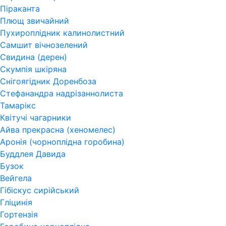
Піраканта
Плющ звичайний
Пухироплідник калинолистний
Самшит вічнозелений
Свидина (дерен)
Скумпія шкіряна
Снігоягідник Доренбоза
Стефанандра надрізаннолиста
Тамарікс
Квітучі чагарники
Айва прекрасна (хеномелес)
Аронія (чорноплідна горобина)
Буддлея Давида
Бузок
Вейгела
Гібіскус сирійський
Гліцинія
Гортензія