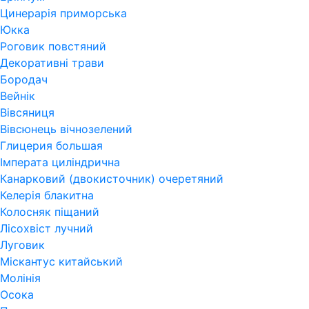
Цинерарія приморська
Юкка
Роговик повстяний
Декоративні трави
Бородач
Вейнік
Вівсяниця
Вівсюнець вічнозелений
Глицерия большая
Імперата циліндрична
Канарковий (двокисточник) очеретяний
Келерія блакитна
Колосняк піщаний
Лісохвіст лучний
Луговик
Міскантус китайський
Молінія
Осока