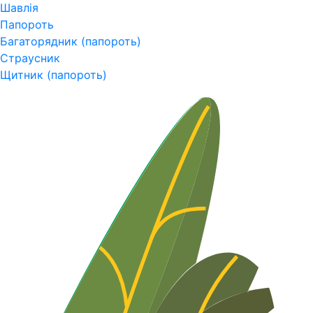
Шавлія
Папороть
Багаторядник (папороть)
Страусник
Щитник (папороть)