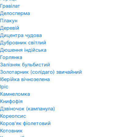
Гравілат
Делосперма
Плакун
Деревій
Дицентра чудова
Дубровник світлий
Дюшення індійська
Горлянка
Залізняк бульбистий
Золотарник (солідаго) звичайний
Іберійка вічнозелена
Іріс
Камнеломка
Книфофія
Дзвіночок (кампанула)
Кореопсис
Коров'як фіолетовий
Котовник