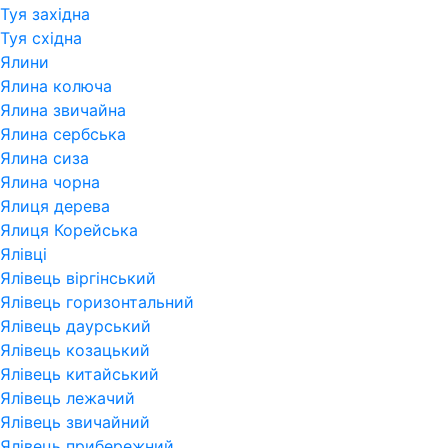
Туя західна
Туя східна
Ялини
Ялина колюча
Ялина звичайна
Ялина сербська
Ялина сиза
Ялина чорна
Ялиця дерева
Ялиця Корейська
Ялівці
Ялівець віргінський
Ялівець горизонтальний
Ялівець даурський
Ялівець козацький
Ялівець китайський
Ялівець лежачий
Ялівець звичайний
Ялівець прибережний