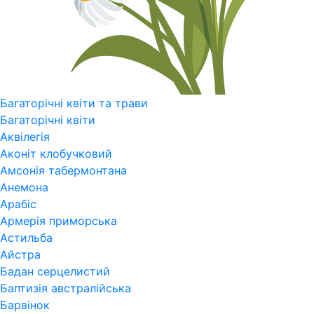
Багаторічні квіти та трави
Багаторічні квіти
Аквілегія
Аконіт клобучковий
Амсонія табермонтана
Анемона
Арабіс
Армерія приморська
Астильба
Айстра
Бадан серцелистий
Баптизія австралійська
Барвінок