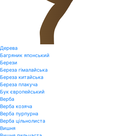
Дерева
Багряник японський
Берези
Береза гімалайська
Береза китайська
Береза плакуча
Бук європейський
Верба
Верба козяча
Верба пурпурна
Верба цільнолиста
Вишня
Вишня пильчаста