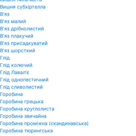
Вишня субхіртелла
В'яз
В'яз малий
В'яз дрібнолистий
В'яз плакучий
В'яз присадкуватий
В'яз шорсткий
Глід
Глід колючий
Глід Лавал'є
Глід однопестичний
Глід сливолистий
Горобина
Горобина грецька
Горобина круглолиста
Горобина звичайна
Горобина проміжна (скандинавська)
Горобина тюрингська