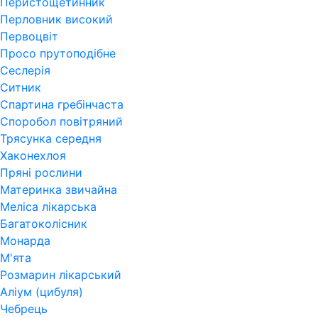
Перистощетинник
Перловник високий
Первоцвіт
Просо прутоподібне
Сеслерія
Ситник
Спартина гребінчаста
Споробол повітряний
Трясунка середня
Хаконехлоя
Пряні рослини
Материнка звичайна
Меліса лікарська
Багатоколісник
Монарда
М'ята
Розмарин лікарський
Аліум (цибуля)
Чебрець