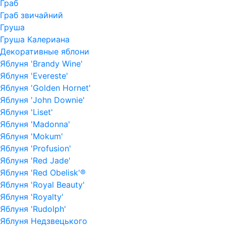
Граб
Граб звичайний
Груша
Груша Калериана
Декоративные яблони
Яблуня 'Brandy Wine'
Яблуня 'Evereste'
Яблуня 'Golden Hornet'
Яблуня 'John Downie'
Яблуня 'Liset'
Яблуня 'Madonna'
Яблуня 'Mokum'
Яблуня 'Profusion'
Яблуня 'Red Jade'
Яблуня 'Red Obelisk'®
Яблуня 'Royal Beauty'
Яблуня 'Royalty'
Яблуня 'Rudolph'
Яблуня Недзвецького