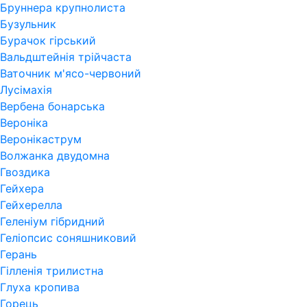
Бруннера крупнолиста
Бузульник
Бурачок гірський
Вальдштейнія трійчаста
Ваточник м'ясо-червоний
Лусімахія
Вербена бонарська
Вероніка
Веронікаструм
Волжанка двудомна
Гвоздика
Гейхера
Гейхерелла
Геленіум гібридний
Геліопсис соняшниковий
Герань
Гiлленiя трилистна
Глуха кропива
Горець