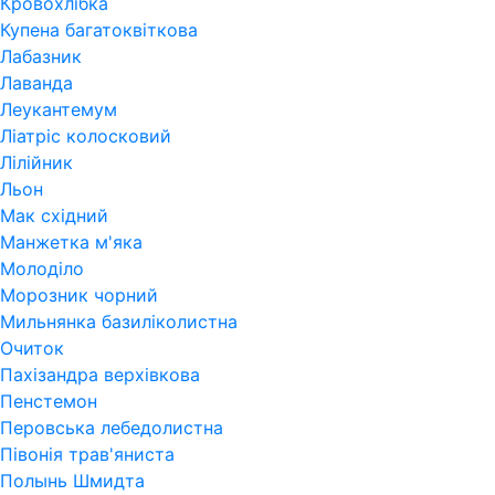
Кровохлібка
Купена багатоквіткова
Лабазник
Лаванда
Леукантемум
Ліатріс колосковий
Лілійник
Льон
Мак східний
Манжетка м'яка
Молоділо
Морозник чорний
Мильнянка базиліколистна
Очиток
Пахізандра верхівкова
Пенстемон
Перовська лебедолистна
Півонія трав'яниста
Полынь Шмидта