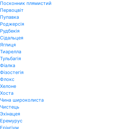
Посконник плямистий
Первоцвіт
Пупавка
Роджерсія
Рудбекія
Сідальцея
Яглиця
Тиарелла
Тульбагія
Фіалка
Фізостегія
Флокс
Хелоне
Хоста
Чина широколиста
Чистець
Эхінацея
Еремурус
Ерінгіум