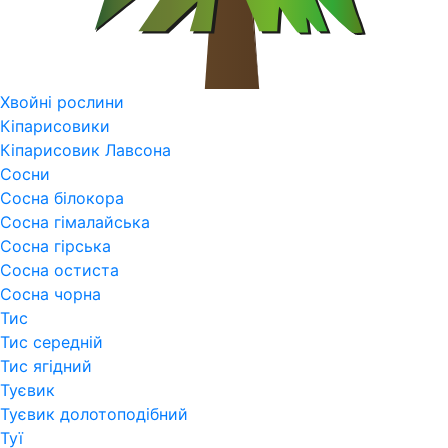
Хвойні рослини
Кіпарисовики
Кіпарисовик Лавсона
Сосни
Сосна білокора
Сосна гімалайська
Сосна гірська
Сосна остиста
Сосна чорна
Тис
Тис середній
Тис ягідний
Туєвик
Туєвик долотоподібний
Туї