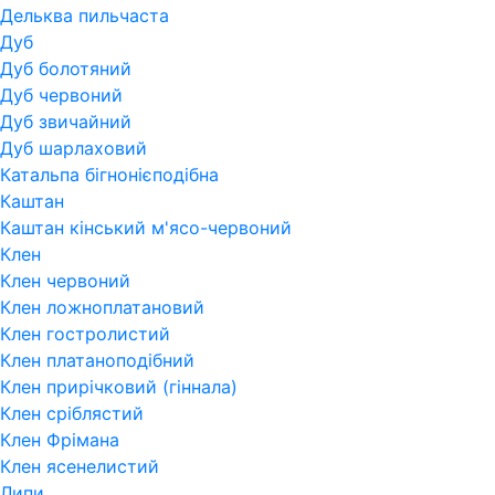
Дельква пильчаста
Дуб
Дуб болотяний
Дуб червоний
Дуб звичайний
Дуб шарлаховий
Катальпа бігнонієподібна
Каштан
Каштан кінський м'ясо-червоний
Клен
Клен червоний
Клен ложноплатановий
Клен гостролистий
Клен платаноподібний
Клен прирічковий (гіннала)
Клен сріблястий
Клен Фрімана
Клен ясенелистий
Липи