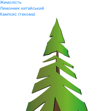
Жимолість
Лимонник китайський
Кампсис (текома)