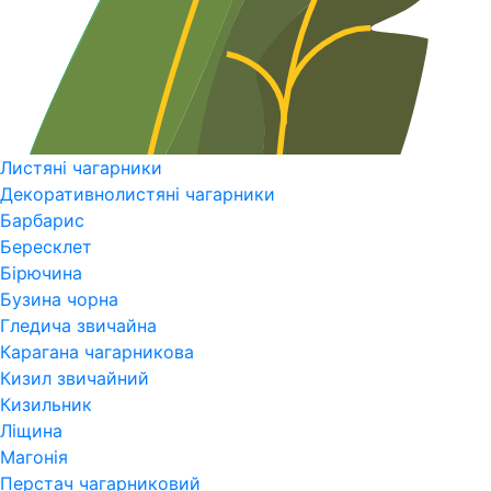
Листяні чагарники
Декоративнолистяні чагарники
Барбарис
Бересклет
Бірючина
Бузина чорна
Гледича звичайна
Карагана чагарникова
Кизил звичайний
Кизильник
Ліщина
Магонія
Перстач чагарниковий