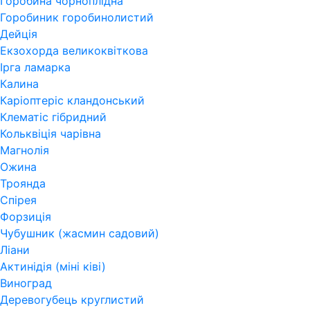
Горобина чорноплідна
Горобиник горобинолистий
Дейція
Екзохорда великоквіткова
Ірга ламарка
Калина
Каріоптеріс кландонський
Клематіс гібридний
Кольквіція чарівна
Магнолія
Ожина
Троянда
Спірея
Форзиція
Чубушник (жасмин садовий)
Ліани
Актинідія (міні ківі)
Виноград
Деревогубець круглистий