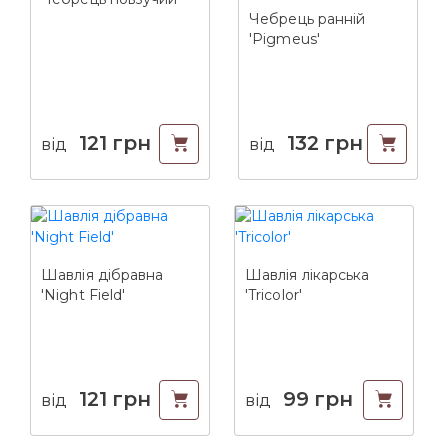
Чебрець ранній
'Pigmeus'
121
грн
132
грн
від
від
Шавлія дібравна
Шавлія лікарська
'Night Field'
'Tricolor'
121
грн
99
грн
від
від