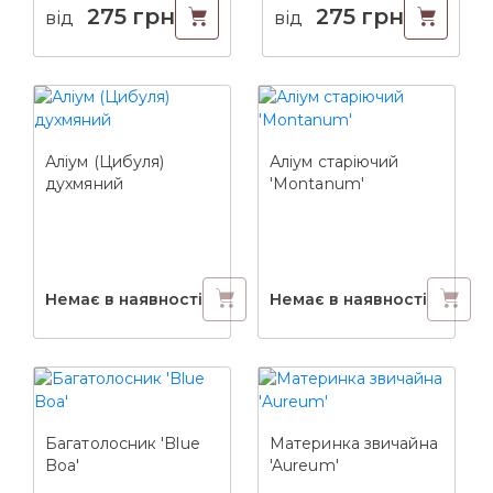
275
грн
275
грн
від
від
Аліум (Цибуля)
Аліум старіючий
духмяний
'Montanum'
Немає в наявності
Немає в наявності
Багатолосник 'Blue
Материнка звичайна
Boa'
'Aureum'