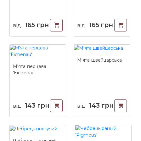
165
грн
165
грн
від
від
М'ята швейцарська
М'ята перцева
'Eichenau'
143
грн
143
грн
від
від
Чебрець повзучий