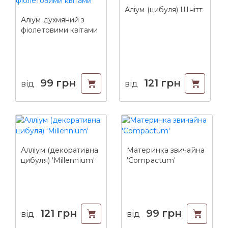
Аліум (цибуля) Шнітт
Аліум духмяний з
фіолетовими квітами
99
грн
121
грн
від
від
Алліум (декоративна
Материнка звичайна
цибуля) 'Millennium'
'Compactum'
121
грн
99
грн
від
від