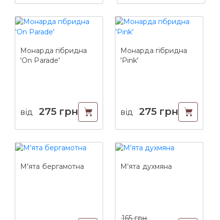
Монарда гібридна
Монарда гібридна
'On Parade'
'Pink'
275
грн
275
грн
від
від
М'ята бергамотна
М'ята духмяна
165
грн