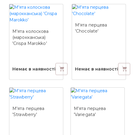
М'ята перцева
'Chocolate'
М'ята колоскова
(марокканська)
'Crispa Marokko'
Немає в наявності
Немає в наявності
М'ята перцева
М'ята перцева
'Strawberry'
'Variegata'