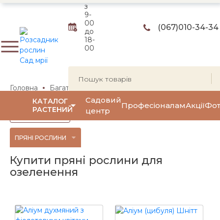
з
9-
00
(067)
010-34-34
до
18-
00
Головна
Багаторічні квіти та трави
Пряні рослини
Садовий
КАТАЛОГ
Професіоналам
Акції
Фот
РАСТЕНИЙ
центр
Фільтр
(0)
ПРЯНІ РОСЛИНИ
Купити пряні рослини для
озеленення