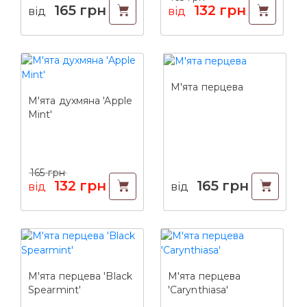
165
грн
132
грн
від
від
М'ята перцева
М'ята духмяна 'Apple
Mint'
165
грн
132
грн
165
грн
від
від
М'ята перцева 'Black
М'ята перцева
Spearmint'
'Carynthiasa'