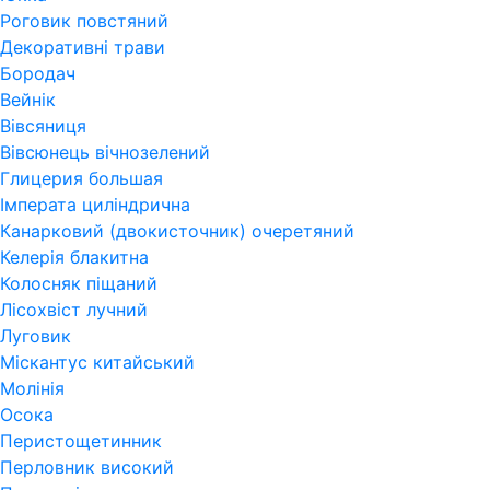
Роговик повстяний
Декоративні трави
Бородач
Вейнік
Вівсяниця
Вівсюнець вічнозелений
Глицерия большая
Імперата циліндрична
Канарковий (двокисточник) очеретяний
Келерія блакитна
Колосняк піщаний
Лісохвіст лучний
Луговик
Міскантус китайський
Молінія
Осока
Перистощетинник
Перловник високий