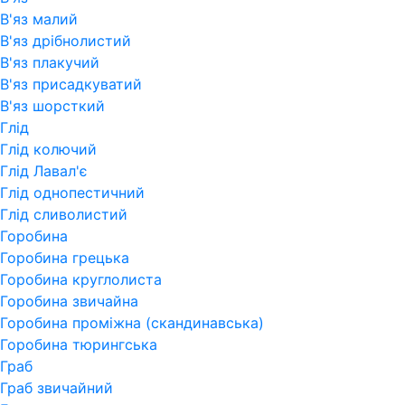
В'яз малий
В'яз дрібнолистий
В'яз плакучий
В'яз присадкуватий
В'яз шорсткий
Глід
Глід колючий
Глід Лавал'є
Глід однопестичний
Глід сливолистий
Горобина
Горобина грецька
Горобина круглолиста
Горобина звичайна
Горобина проміжна (скандинавська)
Горобина тюрингська
Граб
Граб звичайний