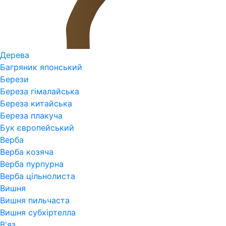
Дерева
Багряник японський
Берези
Береза гімалайська
Береза китайська
Береза плакуча
Бук європейський
Верба
Верба козяча
Верба пурпурна
Верба цільнолиста
Вишня
Вишня пильчаста
Вишня субхіртелла
В'яз