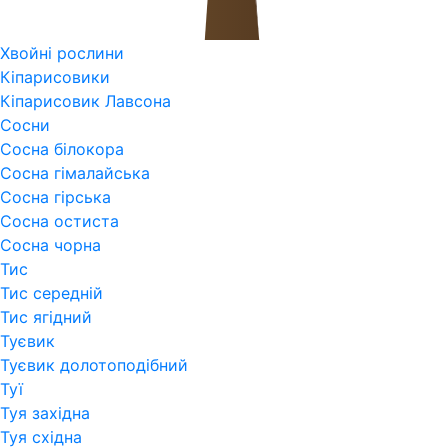
Хвойні рослини
Кіпарисовики
Кіпарисовик Лавсона
Сосни
Сосна білокора
Сосна гімалайська
Сосна гірська
Сосна остиста
Сосна чорна
Тис
Тис середній
Тис ягідний
Туєвик
Туєвик долотоподібний
Туї
Туя західна
Туя східна