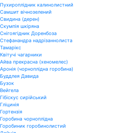
Пухироплідник калинолистний
Самшит вічнозелений
Свидина (дерен)
Скумпія шкіряна
Снігоягідник Доренбоза
Стефанандра надрізаннолиста
Тамарікс
Квітучі чагарники
Айва прекрасна (хеномелес)
Аронія (чорноплідна горобина)
Буддлея Давида
Бузок
Вейгела
Гібіскус сирійський
Гліцинія
Гортензія
Горобина чорноплідна
Горобиник горобинолистий