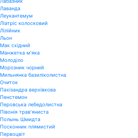
Лабазник
Лаванда
Леукантемум
Ліатріс колосковий
Лілійник
Льон
Мак східний
Манжетка м'яка
Молоділо
Морозник чорний
Мильнянка базиліколистна
Очиток
Пахізандра верхівкова
Пенстемон
Перовська лебедолистна
Півонія трав'яниста
Полынь Шмидта
Посконник плямистий
Первоцвіт