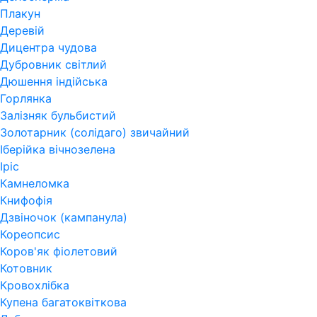
Плакун
Деревій
Дицентра чудова
Дубровник світлий
Дюшення індійська
Горлянка
Залізняк бульбистий
Золотарник (солідаго) звичайний
Іберійка вічнозелена
Іріс
Камнеломка
Книфофія
Дзвіночок (кампанула)
Кореопсис
Коров'як фіолетовий
Котовник
Кровохлібка
Купена багатоквіткова