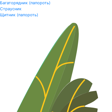
Багаторядник (папороть)
Страусник
Щитник (папороть)