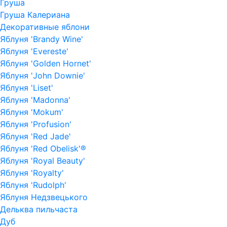
Груша
Груша Калериана
Декоративные яблони
Яблуня 'Brandy Wine'
Яблуня 'Evereste'
Яблуня 'Golden Hornet'
Яблуня 'John Downie'
Яблуня 'Liset'
Яблуня 'Madonna'
Яблуня 'Mokum'
Яблуня 'Profusion'
Яблуня 'Red Jade'
Яблуня 'Red Obelisk'®
Яблуня 'Royal Beauty'
Яблуня 'Royalty'
Яблуня 'Rudolph'
Яблуня Недзвецького
Дельква пильчаста
Дуб