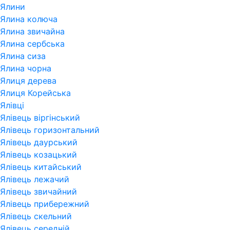
Ялини
Ялина колюча
Ялина звичайна
Ялина сербська
Ялина сиза
Ялина чорна
Ялиця дерева
Ялиця Корейська
Ялівці
Ялівець віргінський
Ялівець горизонтальний
Ялівець даурський
Ялівець козацький
Ялівець китайський
Ялівець лежачий
Ялівець звичайний
Ялівець прибережний
Ялівець скельний
Ялівець середній