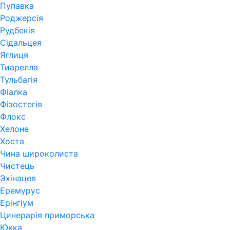
Пупавка
Роджерсія
Рудбекія
Сідальцея
Яглиця
Тиарелла
Тульбагія
Фіалка
Фізостегія
Флокс
Хелоне
Хоста
Чина широколиста
Чистець
Эхінацея
Еремурус
Ерінгіум
Цинерарія приморська
Юкка