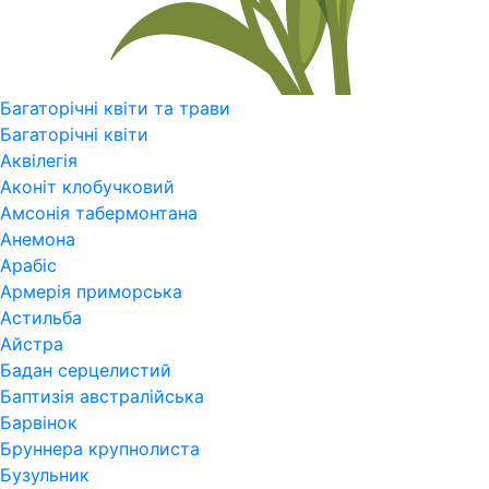
Багаторічні квіти та трави
Багаторічні квіти
Аквілегія
Аконіт клобучковий
Амсонія табермонтана
Анемона
Арабіс
Армерія приморська
Астильба
Айстра
Бадан серцелистий
Баптизія австралійська
Барвінок
Бруннера крупнолиста
Бузульник