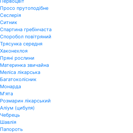
Первоцвіт
Просо прутоподібне
Сеслерія
Ситник
Спартина гребінчаста
Споробол повітряний
Трясунка середня
Хаконехлоя
Пряні рослини
Материнка звичайна
Меліса лікарська
Багатоколісник
Монарда
М'ята
Розмарин лікарський
Аліум (цибуля)
Чебрець
Шавлія
Папороть