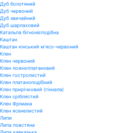
Дуб болотяний
Дуб червоний
Дуб звичайний
Дуб шарлаховий
Катальпа бігнонієподібна
Каштан
Каштан кінський м'ясо-червоний
Клен
Клен червоний
Клен ложноплатановий
Клен гостролистий
Клен платаноподібний
Клен прирічковий (гіннала)
Клен сріблястий
Клен Фрімана
Клен ясенелистий
Липи
Липа повстяна
Липа кавказька