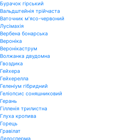
Бурачок гірський
Вальдштейнія трійчаста
Ваточник м'ясо-червоний
Лусімахія
Вербена бонарська
Вероніка
Веронікаструм
Волжанка двудомна
Гвоздика
Гейхера
Гейхерелла
Геленіум гібридний
Геліопсис соняшниковий
Герань
Гiлленiя трилистна
Глуха кропива
Горець
Гравілат
Делосперма