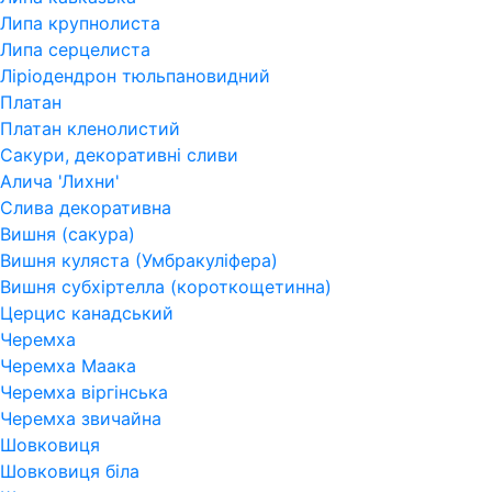
Липа крупнолиста
Липа серцелиста
Ліріодендрон тюльпановидний
Платан
Платан кленолистий
Сакури, декоративні сливи
Алича 'Лихни'
Слива декоративна
Вишня (сакура)
Вишня куляста (Умбракуліфера)
Вишня субхіртелла (короткощетинна)
Церцис канадський
Черемха
Черемха Маака
Черемха віргінська
Черемха звичайна
Шовковиця
Шовковиця біла