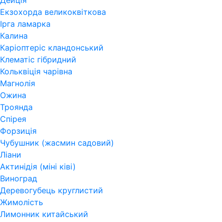
Дейція
Екзохорда великоквіткова
Ірга ламарка
Калина
Каріоптеріс кландонський
Клематіс гібридний
Кольквіція чарівна
Магнолія
Ожина
Троянда
Спірея
Форзиція
Чубушник (жасмин садовий)
Ліани
Актинідія (міні ківі)
Виноград
Деревогубець круглистий
Жимолість
Лимонник китайський