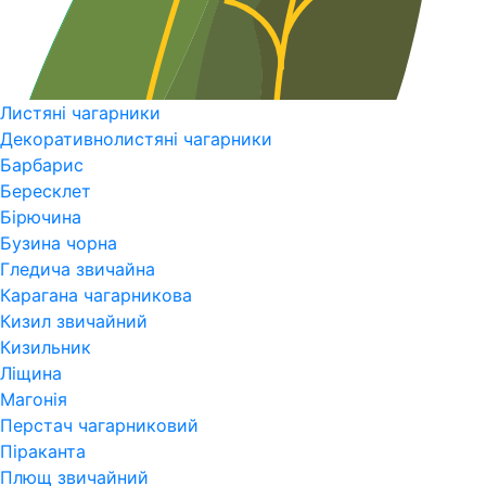
Листяні чагарники
Декоративнолистяні чагарники
Барбарис
Бересклет
Бірючина
Бузина чорна
Гледича звичайна
Карагана чагарникова
Кизил звичайний
Кизильник
Ліщина
Магонія
Перстач чагарниковий
Піраканта
Плющ звичайний