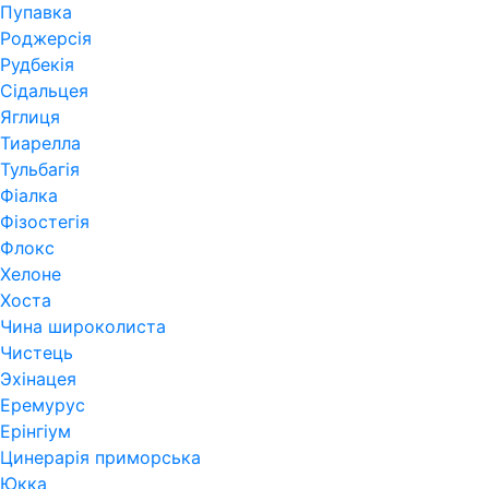
Пупавка
Роджерсія
Рудбекія
Сідальцея
Яглиця
Тиарелла
Тульбагія
Фіалка
Фізостегія
Флокс
Хелоне
Хоста
Чина широколиста
Чистець
Эхінацея
Еремурус
Ерінгіум
Цинерарія приморська
Юкка