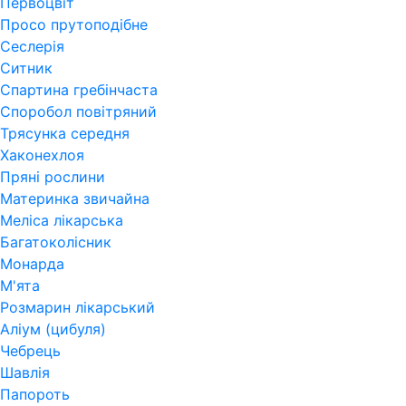
Первоцвіт
Просо прутоподібне
Сеслерія
Ситник
Спартина гребінчаста
Споробол повітряний
Трясунка середня
Хаконехлоя
Пряні рослини
Материнка звичайна
Меліса лікарська
Багатоколісник
Монарда
М'ята
Розмарин лікарський
Аліум (цибуля)
Чебрець
Шавлія
Папороть