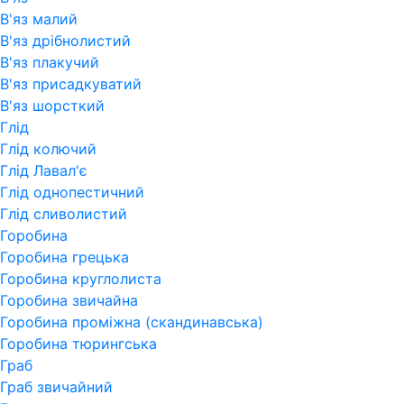
В'яз малий
В'яз дрібнолистий
В'яз плакучий
В'яз присадкуватий
В'яз шорсткий
Глід
Глід колючий
Глід Лавал'є
Глід однопестичний
Глід сливолистий
Горобина
Горобина грецька
Горобина круглолиста
Горобина звичайна
Горобина проміжна (скандинавська)
Горобина тюрингська
Граб
Граб звичайний