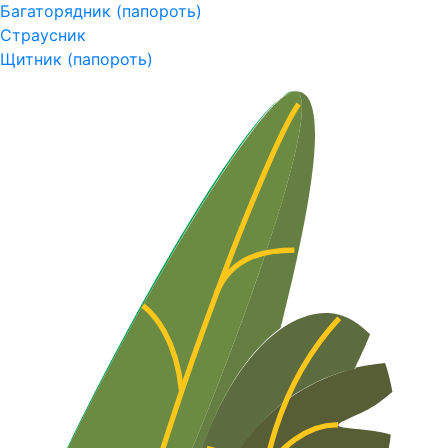
Багаторядник (папороть)
Страусник
Щитник (папороть)