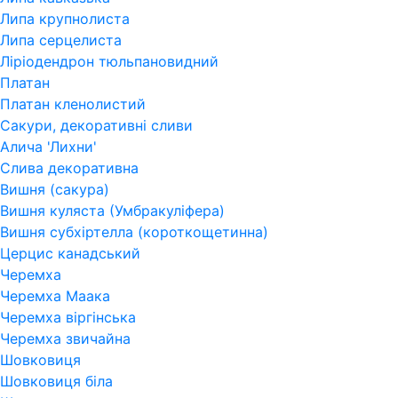
Липа крупнолиста
Липа серцелиста
Ліріодендрон тюльпановидний
Платан
Платан кленолистий
Сакури, декоративні сливи
Алича 'Лихни'
Слива декоративна
Вишня (сакура)
Вишня куляста (Умбракуліфера)
Вишня субхіртелла (короткощетинна)
Церцис канадський
Черемха
Черемха Маака
Черемха віргінська
Черемха звичайна
Шовковиця
Шовковиця біла