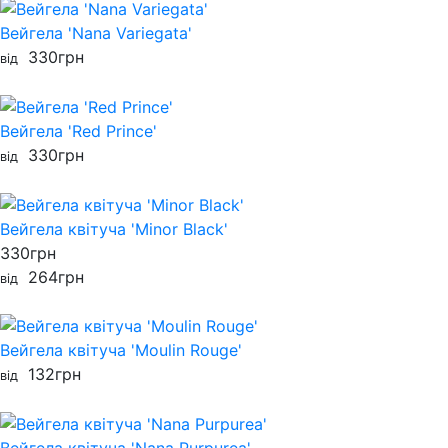
Вейгела 'Nana Variegata'
330
грн
від
Вейгела 'Red Prince'
330
грн
від
Вейгела квітуча 'Minor Black'
330
грн
264
грн
від
Вейгела квітуча 'Moulin Rouge'
132
грн
від
Вейгела квітуча 'Nana Purpurea'