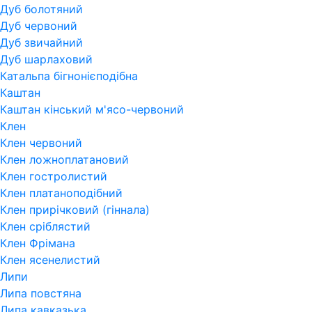
Дуб болотяний
Дуб червоний
Дуб звичайний
Дуб шарлаховий
Катальпа бігнонієподібна
Каштан
Каштан кінський м'ясо-червоний
Клен
Клен червоний
Клен ложноплатановий
Клен гостролистий
Клен платаноподібний
Клен прирічковий (гіннала)
Клен сріблястий
Клен Фрімана
Клен ясенелистий
Липи
Липа повстяна
Липа кавказька