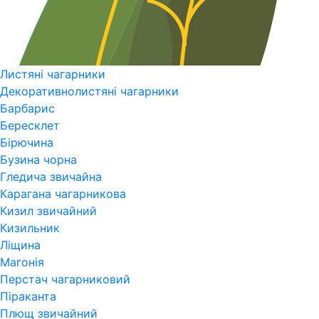
Листяні чагарники
Декоративнолистяні чагарники
Барбарис
Бересклет
Бірючина
Бузина чорна
Гледича звичайна
Карагана чагарникова
Кизил звичайний
Кизильник
Ліщина
Магонія
Перстач чагарниковий
Піраканта
Плющ звичайний