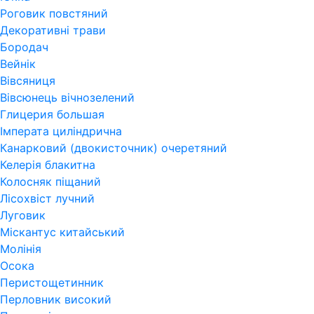
Роговик повстяний
Декоративні трави
Бородач
Вейнік
Вівсяниця
Вівсюнець вічнозелений
Глицерия большая
Імперата циліндрична
Канарковий (двокисточник) очеретяний
Келерія блакитна
Колосняк піщаний
Лісохвіст лучний
Луговик
Міскантус китайський
Молінія
Осока
Перистощетинник
Перловник високий