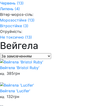
Червень (13)
Липень (4)
Вітер-мороз-сіль:
Морозостійке (13)
Вітростійке (3)
Отруйність:
Не токсично (13)
Вейгела
Вейгела 'Bristol Ruby'
385
грн
від
Вейгела 'Lucifer'
132
грн
від