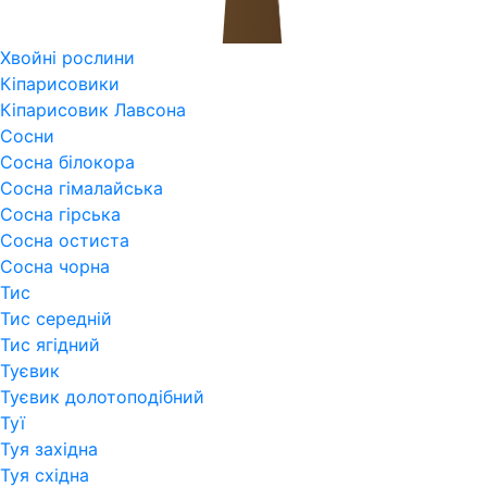
Хвойні рослини
Кіпарисовики
Кіпарисовик Лавсона
Сосни
Сосна білокора
Сосна гімалайська
Сосна гірська
Сосна остиста
Сосна чорна
Тис
Тис середній
Тис ягідний
Туєвик
Туєвик долотоподібний
Туї
Туя західна
Туя східна