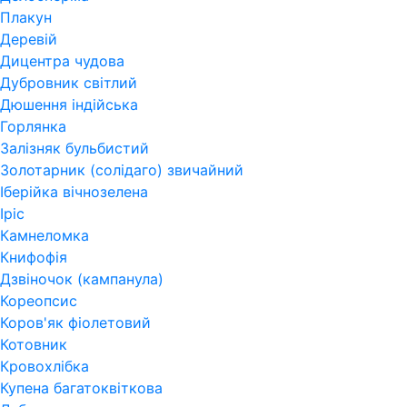
Плакун
Деревій
Дицентра чудова
Дубровник світлий
Дюшення індійська
Горлянка
Залізняк бульбистий
Золотарник (солідаго) звичайний
Іберійка вічнозелена
Іріс
Камнеломка
Книфофія
Дзвіночок (кампанула)
Кореопсис
Коров'як фіолетовий
Котовник
Кровохлібка
Купена багатоквіткова