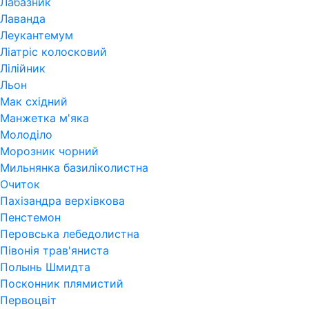
Лабазник
Лаванда
Леукантемум
Ліатріс колосковий
Лілійник
Льон
Мак східний
Манжетка м'яка
Молоділо
Морозник чорний
Мильнянка базиліколистна
Очиток
Пахізандра верхівкова
Пенстемон
Перовська лебедолистна
Півонія трав'яниста
Полынь Шмидта
Посконник плямистий
Первоцвіт