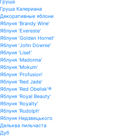
Груша
Груша Калериана
Декоративные яблони
Яблуня 'Brandy Wine'
Яблуня 'Evereste'
Яблуня 'Golden Hornet'
Яблуня 'John Downie'
Яблуня 'Liset'
Яблуня 'Madonna'
Яблуня 'Mokum'
Яблуня 'Profusion'
Яблуня 'Red Jade'
Яблуня 'Red Obelisk'®
Яблуня 'Royal Beauty'
Яблуня 'Royalty'
Яблуня 'Rudolph'
Яблуня Недзвецького
Дельква пильчаста
Дуб