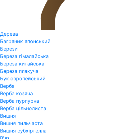
Дерева
Багряник японський
Берези
Береза гімалайська
Береза китайська
Береза плакуча
Бук європейський
Верба
Верба козяча
Верба пурпурна
Верба цільнолиста
Вишня
Вишня пильчаста
Вишня субхіртелла
В'яз