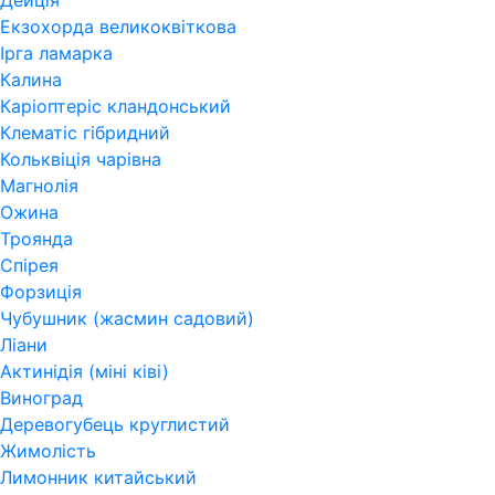
Дейція
Екзохорда великоквіткова
Ірга ламарка
Калина
Каріоптеріс кландонський
Клематіс гібридний
Кольквіція чарівна
Магнолія
Ожина
Троянда
Спірея
Форзиція
Чубушник (жасмин садовий)
Ліани
Актинідія (міні ківі)
Виноград
Деревогубець круглистий
Жимолість
Лимонник китайський