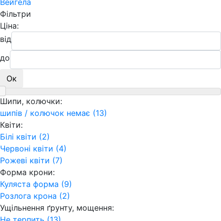
Вейгела
Фільтри
Ціна:
від
до
Ок
Шипи, колючки:
шипів / колючок немає (13)
Квіти:
Білі квіти (2)
Червоні квіти (4)
Рожеві квіти (7)
Форма крони:
Куляста форма (9)
Розлога крона (2)
Ущільнення ґрунту, мощення:
Не терпить (13)