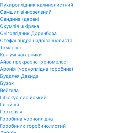
Пухироплідник калинолистний
Самшит вічнозелений
Свидина (дерен)
Скумпія шкіряна
Снігоягідник Доренбоза
Стефанандра надрізаннолиста
Тамарікс
Квітучі чагарники
Айва прекрасна (хеномелес)
Аронія (чорноплідна горобина)
Буддлея Давида
Бузок
Вейгела
Гібіскус сирійський
Гліцинія
Гортензія
Горобина чорноплідна
Горобиник горобинолистий