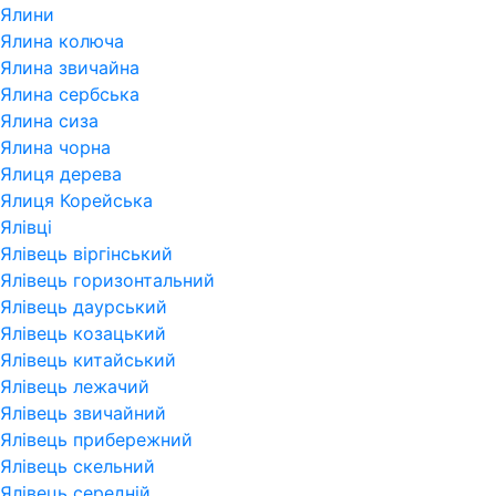
Ялини
Ялина колюча
Ялина звичайна
Ялина сербська
Ялина сиза
Ялина чорна
Ялиця дерева
Ялиця Корейська
Ялівці
Ялівець віргінський
Ялівець горизонтальний
Ялівець даурський
Ялівець козацький
Ялівець китайський
Ялівець лежачий
Ялівець звичайний
Ялівець прибережний
Ялівець скельний
Ялівець середній