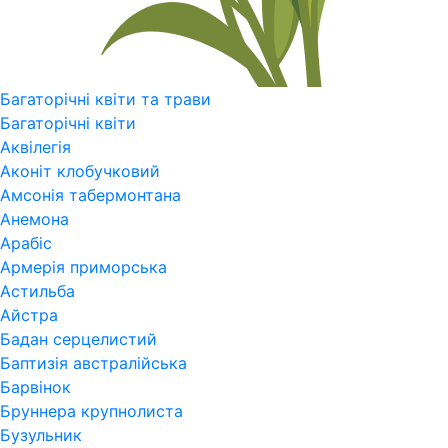
Багаторічні квіти та трави
Багаторічні квіти
Аквілегія
Аконіт клобучковий
Амсонія табермонтана
Анемона
Арабіс
Армерія приморська
Астильба
Айстра
Бадан серцелистий
Баптизія австралійська
Барвінок
Бруннера крупнолиста
Бузульник