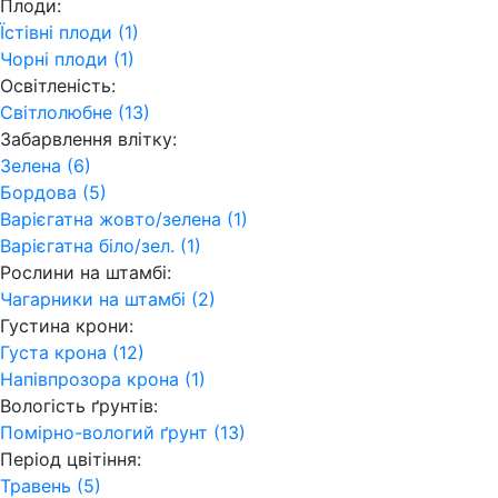
Плоди:
Їстівні плоди (1)
Чорні плоди (1)
Освітленість:
Світлолюбне (13)
Забарвлення влітку:
Зелена (6)
Бордова (5)
Варієгатна жовто/зелена (1)
Варієгатна біло/зел. (1)
Рослини на штамбі:
Чагарники на штамбі (2)
Густина крони:
Густа крона (12)
Напівпрозора крона (1)
Вологість ґрунтів:
Помірно-вологий ґрунт (13)
Період цвітіння:
Травень (5)