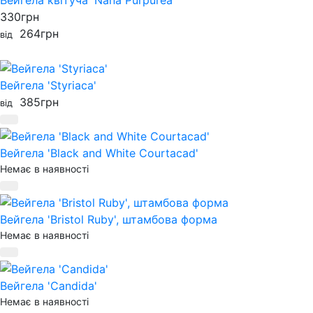
330
грн
264
грн
від
Вейгела 'Styriaca'
385
грн
від
Вейгела 'Black and White Courtacad'
Немає в наявності
Вейгела 'Bristol Ruby', штамбова форма
Немає в наявності
Вейгела 'Candida'
Немає в наявності