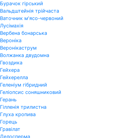
Бурачок гірський
Вальдштейнія трійчаста
Ваточник м'ясо-червоний
Лусімахія
Вербена бонарська
Вероніка
Веронікаструм
Волжанка двудомна
Гвоздика
Гейхера
Гейхерелла
Геленіум гібридний
Геліопсис соняшниковий
Герань
Гiлленiя трилистна
Глуха кропива
Горець
Гравілат
Делосперма