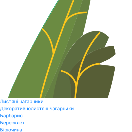
Листяні чагарники
Декоративнолистяні чагарники
Барбарис
Бересклет
Бірючина