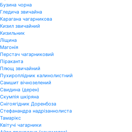
Бузина чорна
Гледича звичайна
Карагана чагарникова
Кизил звичайний
Кизильник
Ліщина
Магонія
Перстач чагарниковий
Піраканта
Плющ звичайний
Пухироплідник калинолистний
Самшит вічнозелений
Свидина (дерен)
Скумпія шкіряна
Снігоягідник Доренбоза
Стефанандра надрізаннолиста
Тамарікс
Квітучі чагарники