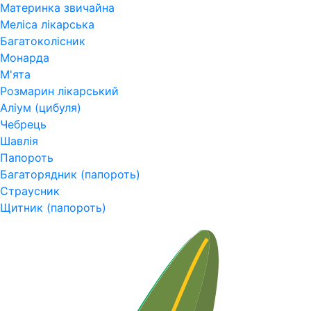
Материнка звичайна
Меліса лікарська
Багатоколісник
Монарда
М'ята
Розмарин лікарський
Аліум (цибуля)
Чебрець
Шавлія
Папороть
Багаторядник (папороть)
Страусник
Щитник (папороть)