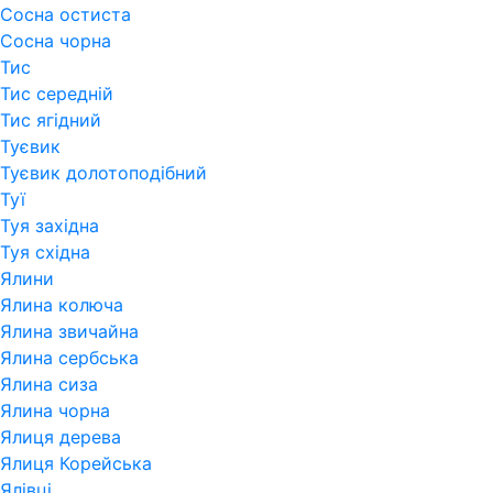
Сосна остиста
Сосна чорна
Тис
Тис середній
Тис ягідний
Туєвик
Туєвик долотоподібний
Туї
Туя західна
Туя східна
Ялини
Ялина колюча
Ялина звичайна
Ялина сербська
Ялина сиза
Ялина чорна
Ялиця дерева
Ялиця Корейська
Ялівці