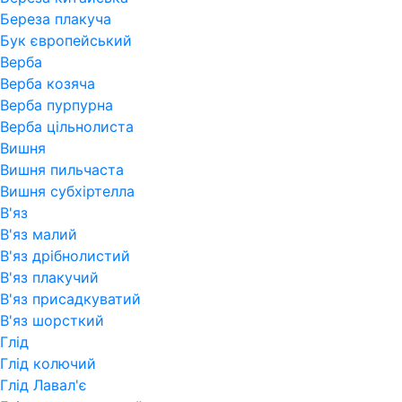
Береза плакуча
Бук європейський
Верба
Верба козяча
Верба пурпурна
Верба цільнолиста
Вишня
Вишня пильчаста
Вишня субхіртелла
В'яз
В'яз малий
В'яз дрібнолистий
В'яз плакучий
В'яз присадкуватий
В'яз шорсткий
Глід
Глід колючий
Глід Лавал'є