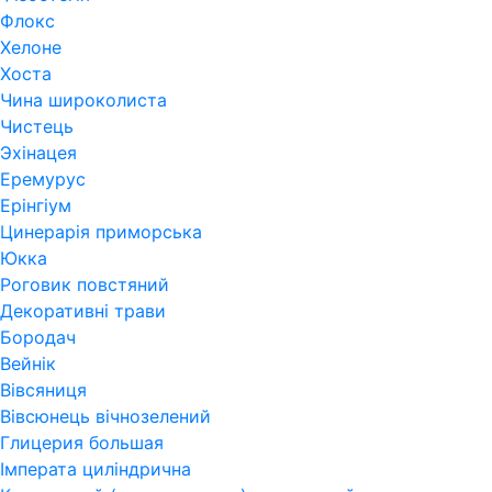
Флокс
Хелоне
Хоста
Чина широколиста
Чистець
Эхінацея
Еремурус
Ерінгіум
Цинерарія приморська
Юкка
Роговик повстяний
Декоративні трави
Бородач
Вейнік
Вівсяниця
Вівсюнець вічнозелений
Глицерия большая
Імперата циліндрична