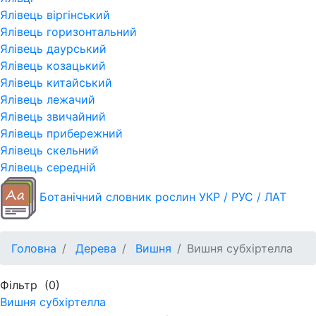
Ялівець віргінський
Ялівець горизонтальний
Ялівець даурський
Ялівець козацький
Ялівець китайський
Ялівець лежачий
Ялівець звичайний
Ялівець прибережний
Ялівець скельний
Ялівець середній
Ботанічний словник рослин УКР / РУС / ЛАТ
Головна
Дерева
Вишня
Вишня субхіртелла
Фільтр
(0)
Вишня субхіртелла