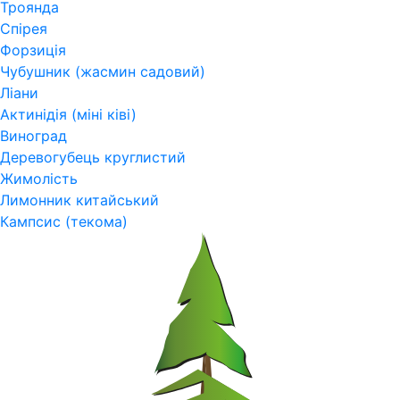
Троянда
Спірея
Форзиція
Чубушник (жасмин садовий)
Ліани
Актинідія (міні ківі)
Виноград
Деревогубець круглистий
Жимолість
Лимонник китайський
Кампсис (текома)