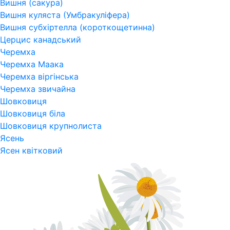
Вишня (сакура)
Вишня куляста (Умбракуліфера)
Вишня субхіртелла (короткощетинна)
Церцис канадський
Черемха
Черемха Маака
Черемха віргінська
Черемха звичайна
Шовковиця
Шовковиця біла
Шовковиця крупнолиста
Ясень
Ясен квітковий