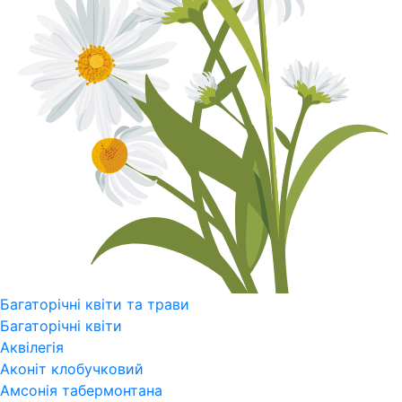
Багаторічні квіти та трави
Багаторічні квіти
Аквілегія
Аконіт клобучковий
Амсонія табермонтана