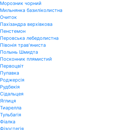
Морозник чорний
Мильнянка базиліколистна
Очиток
Пахізандра верхівкова
Пенстемон
Перовська лебедолистна
Півонія трав'яниста
Полынь Шмидта
Посконник плямистий
Первоцвіт
Пупавка
Роджерсія
Рудбекія
Сідальцея
Яглиця
Тиарелла
Тульбагія
Фіалка
Фізостегія