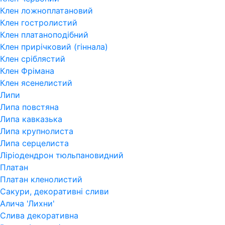
Клен ложноплатановий
Клен гостролистий
Клен платаноподібний
Клен прирічковий (гіннала)
Клен сріблястий
Клен Фрімана
Клен ясенелистий
Липи
Липа повстяна
Липа кавказька
Липа крупнолиста
Липа серцелиста
Ліріодендрон тюльпановидний
Платан
Платан кленолистий
Сакури, декоративні сливи
Алича 'Лихни'
Слива декоративна