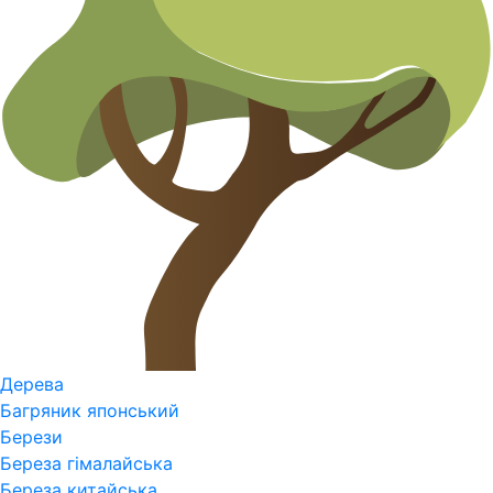
Дерева
Багряник японський
Берези
Береза гімалайська
Береза китайська