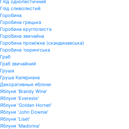
Глід однопестичний
Глід сливолистий
Горобина
Горобина грецька
Горобина круглолиста
Горобина звичайна
Горобина проміжна (скандинавська)
Горобина тюрингська
Граб
Граб звичайний
Груша
Груша Калериана
Декоративные яблони
Яблуня 'Brandy Wine'
Яблуня 'Evereste'
Яблуня 'Golden Hornet'
Яблуня 'John Downie'
Яблуня 'Liset'
Яблуня 'Madonna'