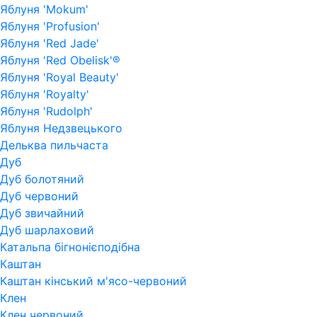
Яблуня 'Mokum'
Яблуня 'Profusion'
Яблуня 'Red Jade'
Яблуня 'Red Obelisk'®
Яблуня 'Royal Beauty'
Яблуня 'Royalty'
Яблуня 'Rudolph'
Яблуня Недзвецького
Дельква пильчаста
Дуб
Дуб болотяний
Дуб червоний
Дуб звичайний
Дуб шарлаховий
Катальпа бігнонієподібна
Каштан
Каштан кінський м'ясо-червоний
Клен
Клен червоний