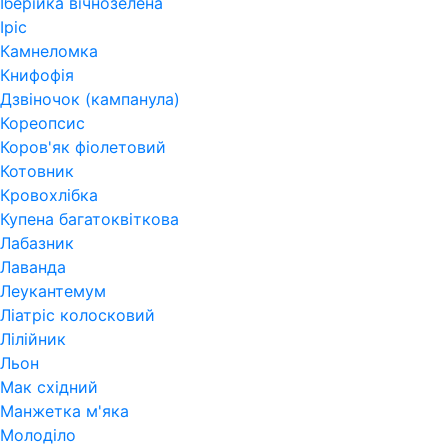
Іберійка вічнозелена
Іріс
Камнеломка
Книфофія
Дзвіночок (кампанула)
Кореопсис
Коров'як фіолетовий
Котовник
Кровохлібка
Купена багатоквіткова
Лабазник
Лаванда
Леукантемум
Ліатріс колосковий
Лілійник
Льон
Мак східний
Манжетка м'яка
Молоділо