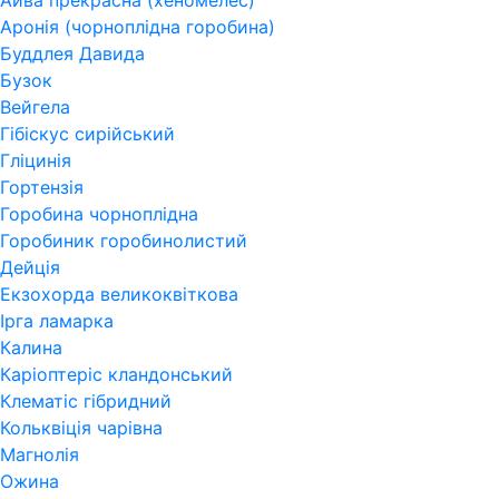
Айва прекрасна (хеномелес)
Аронія (чорноплідна горобина)
Буддлея Давида
Бузок
Вейгела
Гібіскус сирійський
Гліцинія
Гортензія
Горобина чорноплідна
Горобиник горобинолистий
Дейція
Екзохорда великоквіткова
Ірга ламарка
Калина
Каріоптеріс кландонський
Клематіс гібридний
Кольквіція чарівна
Магнолія
Ожина