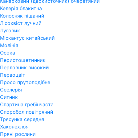
Канарковий (двокисточник) очеретяний
Келерія блакитна
Колосняк піщаний
Лісохвіст лучний
Луговик
Міскантус китайський
Молінія
Осока
Перистощетинник
Перловник високий
Первоцвіт
Просо прутоподібне
Сеслерія
Ситник
Спартина гребінчаста
Споробол повітряний
Трясунка середня
Хаконехлоя
Пряні рослини