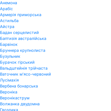
Анемона
Арабіс
Армерія приморська
Астильба
Айстра
Бадан серцелистий
Баптизія австралійська
Барвінок
Бруннера крупнолиста
Бузульник
Бурачок гірський
Вальдштейнія трійчаста
Ваточник м'ясо-червоний
Лусімахія
Вербена бонарська
Вероніка
Веронікаструм
Волжанка двудомна
Гвоздика