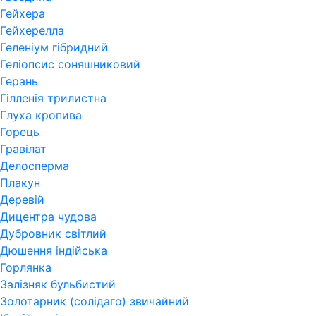
Гейхера
Гейхерелла
Геленіум гібридний
Геліопсис соняшниковий
Герань
Гiлленiя трилистна
Глуха кропива
Горець
Гравілат
Делосперма
Плакун
Деревій
Дицентра чудова
Дубровник світлий
Дюшення індійська
Горлянка
Залізняк бульбистий
Золотарник (солідаго) звичайний