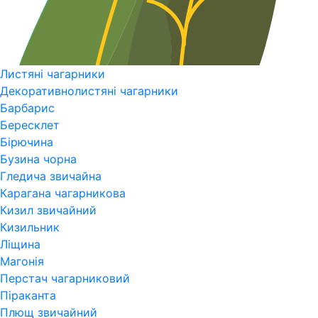
Листяні чагарники
Декоративнолистяні чагарники
Барбарис
Бересклет
Бірючина
Бузина чорна
Гледича звичайна
Карагана чагарникова
Кизил звичайний
Кизильник
Ліщина
Магонія
Перстач чагарниковий
Піраканта
Плющ звичайний