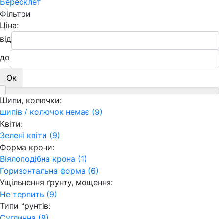
Бересклет
Фільтри
Ціна:
від
до
Ок
Шипи, колючки:
шипів / колючок немає (9)
Квіти:
Зелені квіти (9)
Форма крони:
Віялоподібна крона (1)
Горизонтальна форма (6)
Ущільнення ґрунту, мощення:
Не терпить (9)
Типи ґрунтів:
Суглинна (9)