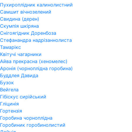
Пухироплідник калинолистний
Самшит вічнозелений
Свидина (дерен)
Скумпія шкіряна
Снігоягідник Доренбоза
Стефанандра надрізаннолиста
Тамарікс
Квітучі чагарники
Айва прекрасна (хеномелес)
Аронія (чорноплідна горобина)
Буддлея Давида
Бузок
Вейгела
Гібіскус сирійський
Гліцинія
Гортензія
Горобина чорноплідна
Горобиник горобинолистий