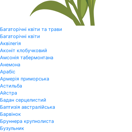
Багаторічні квіти та трави
Багаторічні квіти
Аквілегія
Аконіт клобучковий
Амсонія табермонтана
Анемона
Арабіс
Армерія приморська
Астильба
Айстра
Бадан серцелистий
Баптизія австралійська
Барвінок
Бруннера крупнолиста
Бузульник