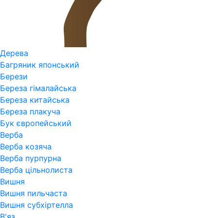
Дерева
Багряник японський
Берези
Береза гімалайська
Береза китайська
Береза плакуча
Бук європейський
Верба
Верба козяча
Верба пурпурна
Верба цільнолиста
Вишня
Вишня пильчаста
Вишня субхіртелла
В'яз