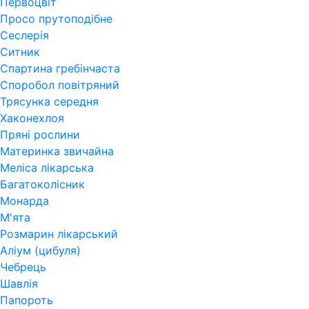
Первоцвіт
Просо прутоподібне
Сеслерія
Ситник
Спартина гребінчаста
Споробол повітряний
Трясунка середня
Хаконехлоя
Пряні рослини
Материнка звичайна
Меліса лікарська
Багатоколісник
Монарда
М'ята
Розмарин лікарський
Аліум (цибуля)
Чебрець
Шавлія
Папороть