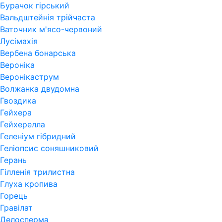
Бурачок гірський
Вальдштейнія трійчаста
Ваточник м'ясо-червоний
Лусімахія
Вербена бонарська
Вероніка
Веронікаструм
Волжанка двудомна
Гвоздика
Гейхера
Гейхерелла
Геленіум гібридний
Геліопсис соняшниковий
Герань
Гiлленiя трилистна
Глуха кропива
Горець
Гравілат
Делосперма