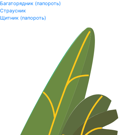
Багаторядник (папороть)
Страусник
Щитник (папороть)