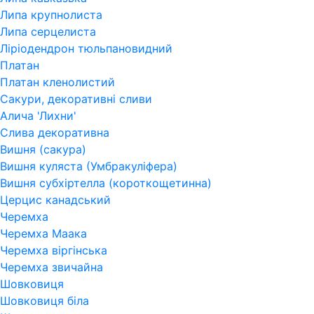
Липа крупнолиста
Липа серцелиста
Ліріодендрон тюльпановидний
Платан
Платан кленолистий
Сакури, декоративні сливи
Алича 'Лихни'
Слива декоративна
Вишня (сакура)
Вишня куляста (Умбракуліфера)
Вишня субхіртелла (короткощетинна)
Церцис канадський
Черемха
Черемха Маака
Черемха віргінська
Черемха звичайна
Шовковиця
Шовковиця біла