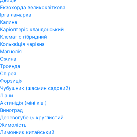
Дейція
Екзохорда великоквіткова
Ірга ламарка
Калина
Каріоптеріс кландонський
Клематіс гібридний
Кольквіція чарівна
Магнолія
Ожина
Троянда
Спірея
Форзиція
Чубушник (жасмин садовий)
Ліани
Актинідія (міні ківі)
Виноград
Деревогубець круглистий
Жимолість
Лимонник китайський