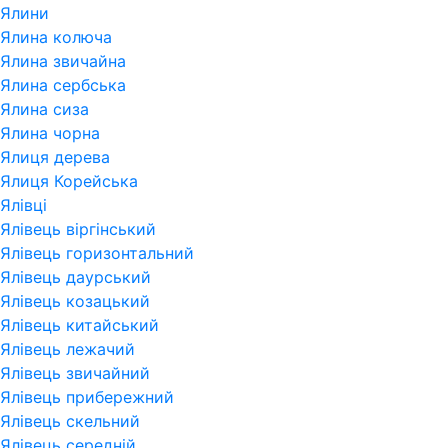
Ялини
Ялина колюча
Ялина звичайна
Ялина сербська
Ялина сиза
Ялина чорна
Ялиця дерева
Ялиця Корейська
Ялівці
Ялівець віргінський
Ялівець горизонтальний
Ялівець даурський
Ялівець козацький
Ялівець китайський
Ялівець лежачий
Ялівець звичайний
Ялівець прибережний
Ялівець скельний
Ялівець середній