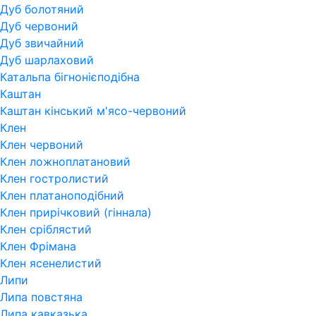
Дуб болотяний
Дуб червоний
Дуб звичайний
Дуб шарлаховий
Катальпа бігнонієподібна
Каштан
Каштан кінський м'ясо-червоний
Клен
Клен червоний
Клен ложноплатановий
Клен гостролистий
Клен платаноподібний
Клен прирічковий (гіннала)
Клен сріблястий
Клен Фрімана
Клен ясенелистий
Липи
Липа повстяна
Липа кавказька