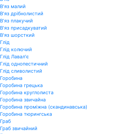
В'яз малий
В'яз дрібнолистий
В'яз плакучий
В'яз присадкуватий
В'яз шорсткий
Глід
Глід колючий
Глід Лавал'є
Глід однопестичний
Глід сливолистий
Горобина
Горобина грецька
Горобина круглолиста
Горобина звичайна
Горобина проміжна (скандинавська)
Горобина тюрингська
Граб
Граб звичайний