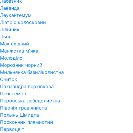
Лабазник
Лаванда
Леукантемум
Ліатріс колосковий
Лілійник
Льон
Мак східний
Манжетка м'яка
Молоділо
Морозник чорний
Мильнянка базиліколистна
Очиток
Пахізандра верхівкова
Пенстемон
Перовська лебедолистна
Півонія трав'яниста
Полынь Шмидта
Посконник плямистий
Первоцвіт