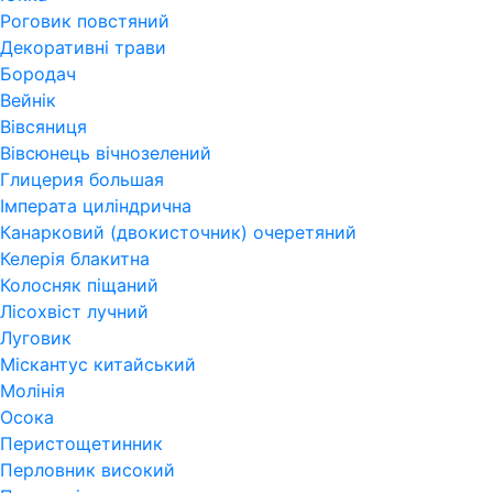
Роговик повстяний
Декоративні трави
Бородач
Вейнік
Вівсяниця
Вівсюнець вічнозелений
Глицерия большая
Імперата циліндрична
Канарковий (двокисточник) очеретяний
Келерія блакитна
Колосняк піщаний
Лісохвіст лучний
Луговик
Міскантус китайський
Молінія
Осока
Перистощетинник
Перловник високий