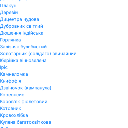
Плакун
Деревій
Дицентра чудова
Дубровник світлий
Дюшення індійська
Горлянка
Залізняк бульбистий
Золотарник (солідаго) звичайний
Іберійка вічнозелена
Іріс
Камнеломка
Книфофія
Дзвіночок (кампанула)
Кореопсис
Коров'як фіолетовий
Котовник
Кровохлібка
Купена багатоквіткова