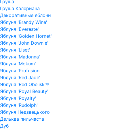
Груша
Груша Калериана
Декоративные яблони
Яблуня 'Brandy Wine'
Яблуня 'Evereste'
Яблуня 'Golden Hornet'
Яблуня 'John Downie'
Яблуня 'Liset'
Яблуня 'Madonna'
Яблуня 'Mokum'
Яблуня 'Profusion'
Яблуня 'Red Jade'
Яблуня 'Red Obelisk'®
Яблуня 'Royal Beauty'
Яблуня 'Royalty'
Яблуня 'Rudolph'
Яблуня Недзвецького
Дельква пильчаста
Дуб