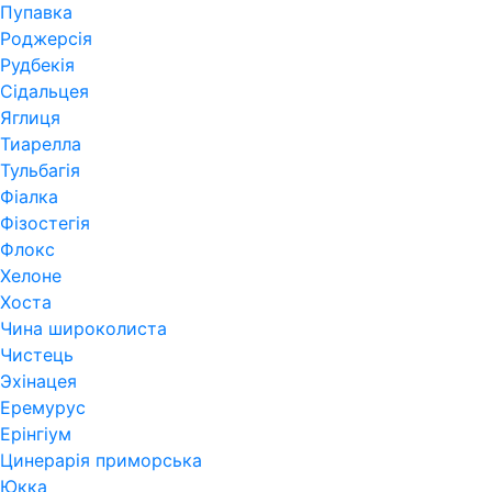
Пупавка
Роджерсія
Рудбекія
Сідальцея
Яглиця
Тиарелла
Тульбагія
Фіалка
Фізостегія
Флокс
Хелоне
Хоста
Чина широколиста
Чистець
Эхінацея
Еремурус
Ерінгіум
Цинерарія приморська
Юкка