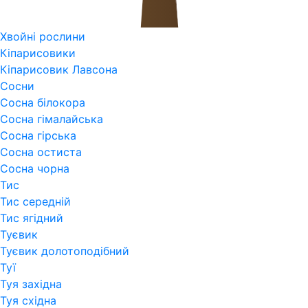
Хвойні рослини
Кіпарисовики
Кіпарисовик Лавсона
Сосни
Сосна білокора
Сосна гімалайська
Сосна гірська
Сосна остиста
Сосна чорна
Тис
Тис середній
Тис ягідний
Туєвик
Туєвик долотоподібний
Туї
Туя західна
Туя східна