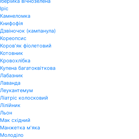
Іберійка вічнозелена
Іріс
Камнеломка
Книфофія
Дзвіночок (кампанула)
Кореопсис
Коров'як фіолетовий
Котовник
Кровохлібка
Купена багатоквіткова
Лабазник
Лаванда
Леукантемум
Ліатріс колосковий
Лілійник
Льон
Мак східний
Манжетка м'яка
Молоділо