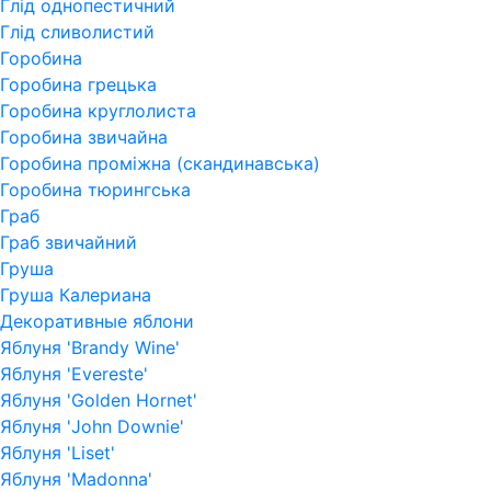
Глід однопестичний
Глід сливолистий
Горобина
Горобина грецька
Горобина круглолиста
Горобина звичайна
Горобина проміжна (скандинавська)
Горобина тюрингська
Граб
Граб звичайний
Груша
Груша Калериана
Декоративные яблони
Яблуня 'Brandy Wine'
Яблуня 'Evereste'
Яблуня 'Golden Hornet'
Яблуня 'John Downie'
Яблуня 'Liset'
Яблуня 'Madonna'