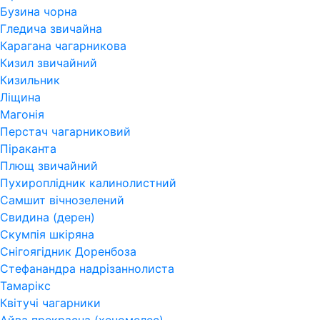
Бузина чорна
Гледича звичайна
Карагана чагарникова
Кизил звичайний
Кизильник
Ліщина
Магонія
Перстач чагарниковий
Піраканта
Плющ звичайний
Пухироплідник калинолистний
Самшит вічнозелений
Свидина (дерен)
Скумпія шкіряна
Снігоягідник Доренбоза
Стефанандра надрізаннолиста
Тамарікс
Квітучі чагарники