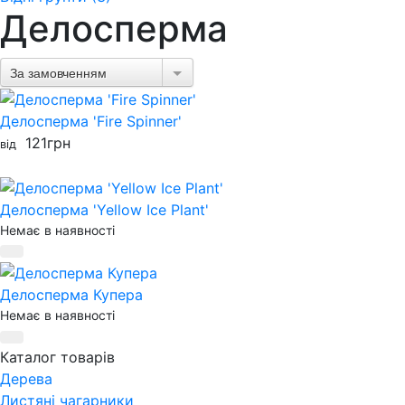
Делосперма
За замовченням
Делосперма 'Fire Spinner'
121
грн
від
Делосперма 'Yellow Ice Plant'
Немає в наявності
Делосперма Купера
Немає в наявності
Каталог товарів
Дерева
Листяні чагарники