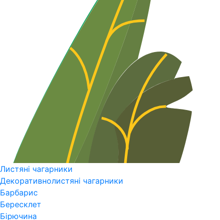
Листяні чагарники
Декоративнолистяні чагарники
Барбарис
Бересклет
Бірючина