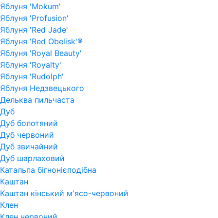
Яблуня 'Mokum'
Яблуня 'Profusion'
Яблуня 'Red Jade'
Яблуня 'Red Obelisk'®
Яблуня 'Royal Beauty'
Яблуня 'Royalty'
Яблуня 'Rudolph'
Яблуня Недзвецького
Дельква пильчаста
Дуб
Дуб болотяний
Дуб червоний
Дуб звичайний
Дуб шарлаховий
Катальпа бігнонієподібна
Каштан
Каштан кінський м'ясо-червоний
Клен
Клен червоний