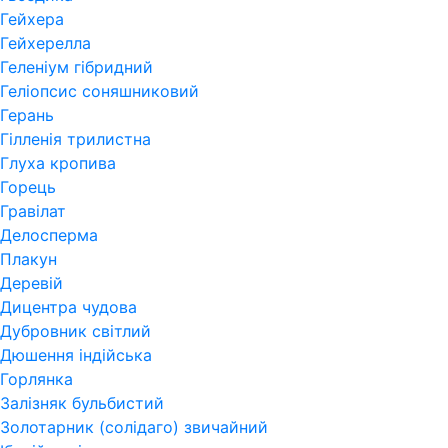
Гейхера
Гейхерелла
Геленіум гібридний
Геліопсис соняшниковий
Герань
Гiлленiя трилистна
Глуха кропива
Горець
Гравілат
Делосперма
Плакун
Деревій
Дицентра чудова
Дубровник світлий
Дюшення індійська
Горлянка
Залізняк бульбистий
Золотарник (солідаго) звичайний