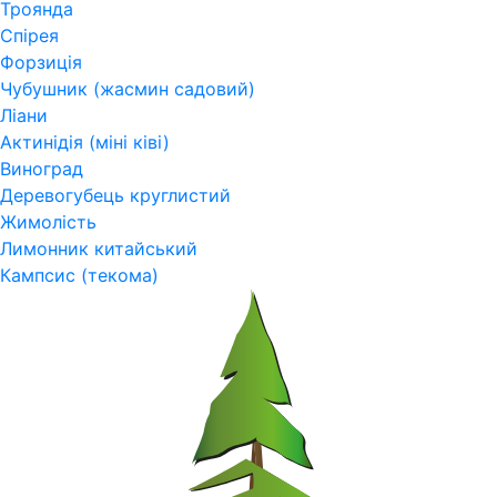
Троянда
Спірея
Форзиція
Чубушник (жасмин садовий)
Ліани
Актинідія (міні ківі)
Виноград
Деревогубець круглистий
Жимолість
Лимонник китайський
Кампсис (текома)