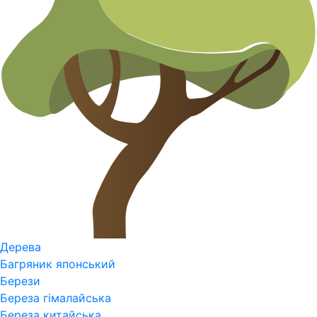
Дерева
Багряник японський
Берези
Береза гімалайська
Береза китайська