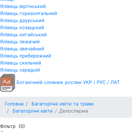
Ялівець віргінський
Ялівець горизонтальний
Ялівець даурський
Ялівець козацький
Ялівець китайський
Ялівець лежачий
Ялівець звичайний
Ялівець прибережний
Ялівець скельний
Ялівець середній
Ботанічний словник рослин УКР / РУС / ЛАТ
Головна
Багаторічні квіти та трави
Багаторічні квіти
Делосперма
Фільтр
(0)