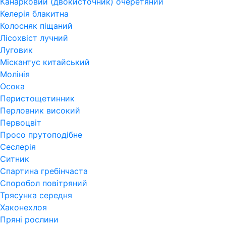
Канарковий (двокисточник) очеретяний
Келерія блакитна
Колосняк піщаний
Лісохвіст лучний
Луговик
Міскантус китайський
Молінія
Осока
Перистощетинник
Перловник високий
Первоцвіт
Просо прутоподібне
Сеслерія
Ситник
Спартина гребінчаста
Споробол повітряний
Трясунка середня
Хаконехлоя
Пряні рослини