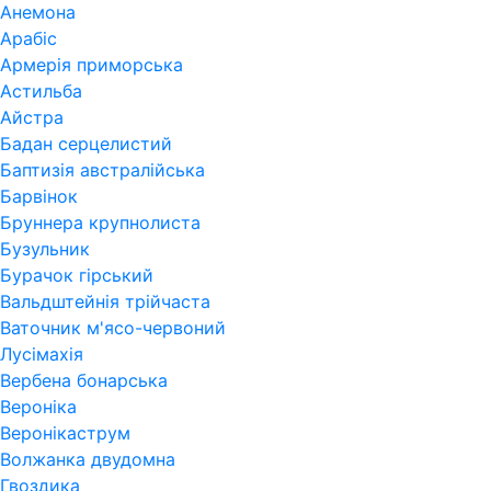
Анемона
Арабіс
Армерія приморська
Астильба
Айстра
Бадан серцелистий
Баптизія австралійська
Барвінок
Бруннера крупнолиста
Бузульник
Бурачок гірський
Вальдштейнія трійчаста
Ваточник м'ясо-червоний
Лусімахія
Вербена бонарська
Вероніка
Веронікаструм
Волжанка двудомна
Гвоздика