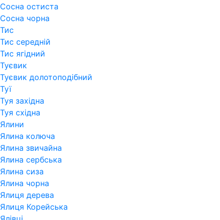
Сосна остиста
Сосна чорна
Тис
Тис середній
Тис ягідний
Туєвик
Туєвик долотоподібний
Туї
Туя західна
Туя східна
Ялини
Ялина колюча
Ялина звичайна
Ялина сербська
Ялина сиза
Ялина чорна
Ялиця дерева
Ялиця Корейська
Ялівці