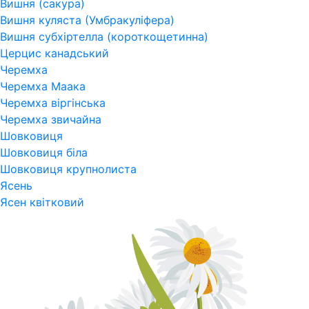
Вишня (сакура)
Вишня куляста (Умбракуліфера)
Вишня субхіртелла (короткощетинна)
Церцис канадський
Черемха
Черемха Маака
Черемха віргінська
Черемха звичайна
Шовковиця
Шовковиця біла
Шовковиця крупнолиста
Ясень
Ясен квітковий