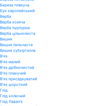
Береза плакуча
Бук європейський
Верба
Верба козяча
Верба пурпурна
Верба цільнолиста
Вишня
Вишня пильчаста
Вишня субхіртелла
В'яз
В'яз малий
В'яз дрібнолистий
В'яз плакучий
В'яз присадкуватий
В'яз шорсткий
Глід
Глід колючий
Глід Лавал'є