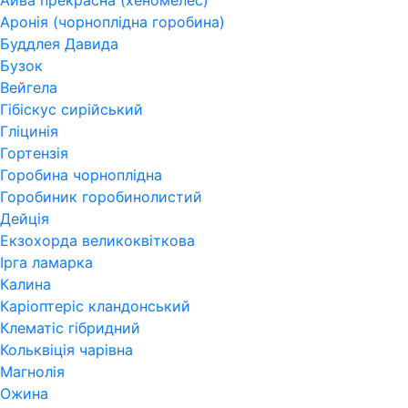
Айва прекрасна (хеномелес)
Аронія (чорноплідна горобина)
Буддлея Давида
Бузок
Вейгела
Гібіскус сирійський
Гліцинія
Гортензія
Горобина чорноплідна
Горобиник горобинолистий
Дейція
Екзохорда великоквіткова
Ірга ламарка
Калина
Каріоптеріс кландонський
Клематіс гібридний
Кольквіція чарівна
Магнолія
Ожина