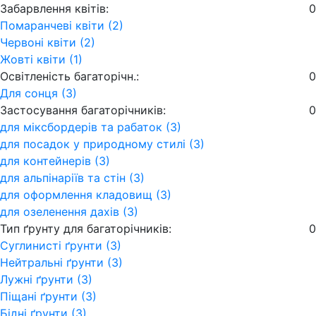
Забарвлення квітів:
0
Помаранчеві квіти (2)
Червоні квіти (2)
Жовті квіти (1)
Освітленість багаторічн.:
0
Для сонця (3)
Застосування багаторічників:
0
для міксбордерів та рабаток (3)
для посадок у природному стилі (3)
для контейнерів (3)
для альпінаріїв та стін (3)
для оформлення кладовищ (3)
для озеленення дахів (3)
Тип ґрунту для багаторічників:
0
Суглинисті ґрунти (3)
Нейтральні ґрунти (3)
Лужні ґрунти (3)
Піщані ґрунти (3)
Бідні ґрунти (3)