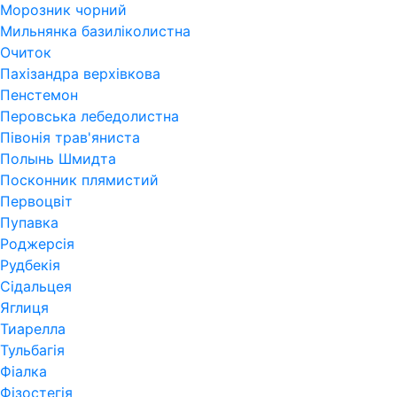
Морозник чорний
Мильнянка базиліколистна
Очиток
Пахізандра верхівкова
Пенстемон
Перовська лебедолистна
Півонія трав'яниста
Полынь Шмидта
Посконник плямистий
Первоцвіт
Пупавка
Роджерсія
Рудбекія
Сідальцея
Яглиця
Тиарелла
Тульбагія
Фіалка
Фізостегія