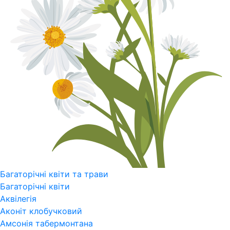
Багаторічні квіти та трави
Багаторічні квіти
Аквілегія
Аконіт клобучковий
Амсонія табермонтана