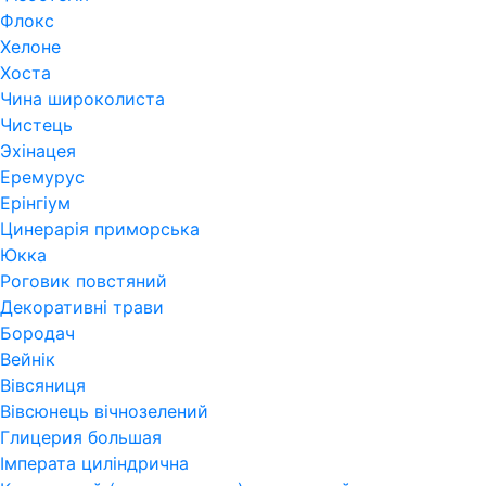
Флокс
Хелоне
Хоста
Чина широколиста
Чистець
Эхінацея
Еремурус
Ерінгіум
Цинерарія приморська
Юкка
Роговик повстяний
Декоративні трави
Бородач
Вейнік
Вівсяниця
Вівсюнець вічнозелений
Глицерия большая
Імперата циліндрична