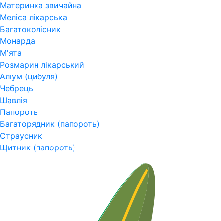
Материнка звичайна
Меліса лікарська
Багатоколісник
Монарда
М'ята
Розмарин лікарський
Аліум (цибуля)
Чебрець
Шавлія
Папороть
Багаторядник (папороть)
Страусник
Щитник (папороть)