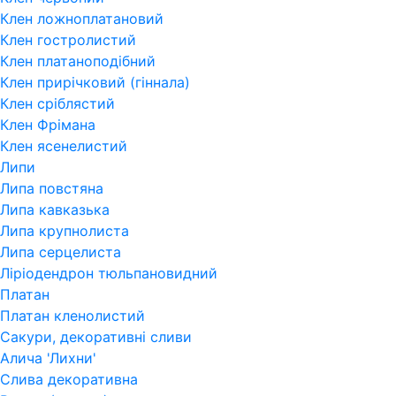
Клен ложноплатановий
Клен гостролистий
Клен платаноподібний
Клен прирічковий (гіннала)
Клен сріблястий
Клен Фрімана
Клен ясенелистий
Липи
Липа повстяна
Липа кавказька
Липа крупнолиста
Липа серцелиста
Ліріодендрон тюльпановидний
Платан
Платан кленолистий
Сакури, декоративні сливи
Алича 'Лихни'
Слива декоративна