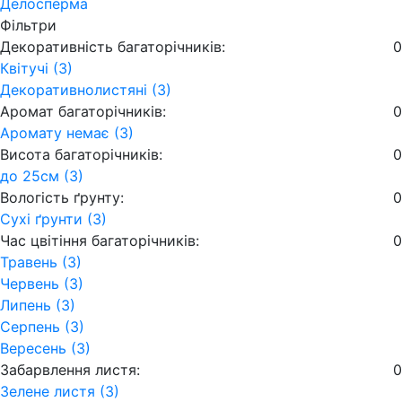
Делосперма
Фільтри
Декоративність багаторічників:
0
Квітучі (3)
Декоративнолистяні (3)
Аромат багаторічників:
0
Аромату немає (3)
Висота багаторічників:
0
до 25см (3)
Вологість ґрунту:
0
Сухі ґрунти (3)
Час цвітіння багаторічників:
0
Травень (3)
Червень (3)
Липень (3)
Серпень (3)
Вересень (3)
Забарвлення листя:
0
Зелене листя (3)