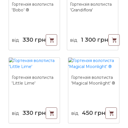
Гортензія волотиста
Гортензія волотиста
'Bobo' ®
'Grandiflora'
330
грн
1 300
грн
від
від
Гортензія волотиста
Гортензія волотиста
'Little Lime'
'Magical Moonlight' ®
330
грн
450
грн
від
від