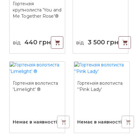
Гортензія
крупнолиста 'You and
Me Together Rose'®
440
грн
3 500
грн
від
від
Гортензія волотиста
Гортензія волотиста
'Limelight' ®
''Pink Lady'
Немає в наявності
Немає в наявності