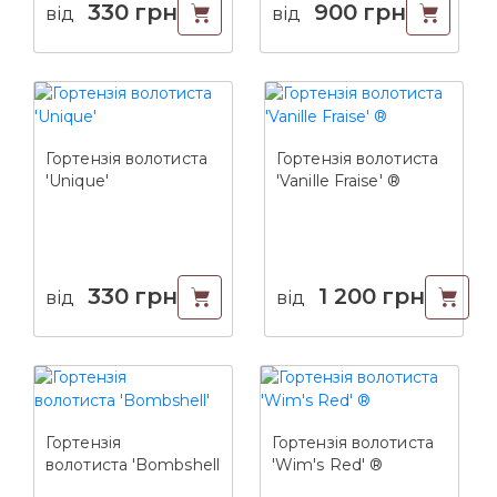
330
грн
900
грн
від
від
Гортензія волотиста
Гортензія волотиста
'Unique'
'Vanille Fraise' ®
330
грн
1 200
грн
від
від
Гортензія
Гортензія волотиста
волотиста 'Bombshell'
'Wim's Red' ®