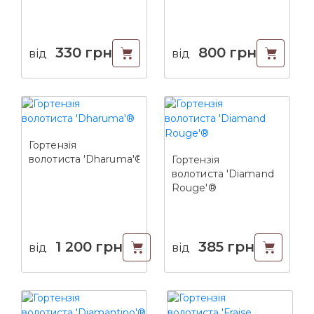
330
грн
800
грн
від
від
Гортензія
волотиста 'Dharuma'®
Гортензія
волотиста 'Diamand
Rouge'®
1 200
грн
385
грн
від
від