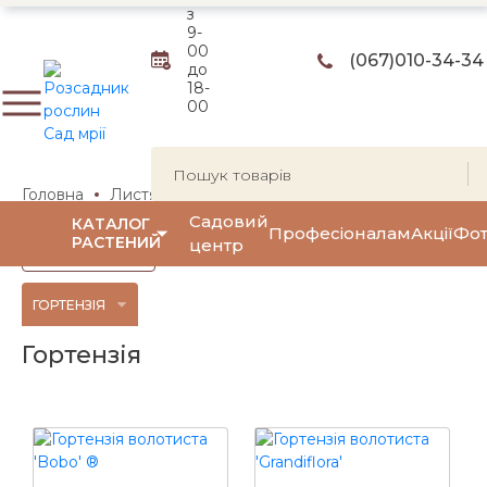
з
9-
00
(067)
010-34-34
до
18-
00
Головна
Листяні чагарники
Квітучі чагарники
Горте
Садовий
КАТАЛОГ
Професіоналам
Акції
Фот
РАСТЕНИЙ
центр
Фільтр
(0)
ГОРТЕНЗІЯ
Гортензія