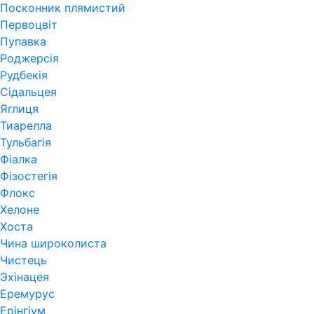
Посконник плямистий
Первоцвіт
Пупавка
Роджерсія
Рудбекія
Сідальцея
Яглиця
Тиарелла
Тульбагія
Фіалка
Фізостегія
Флокс
Хелоне
Хоста
Чина широколиста
Чистець
Эхінацея
Еремурус
Ерінгіум