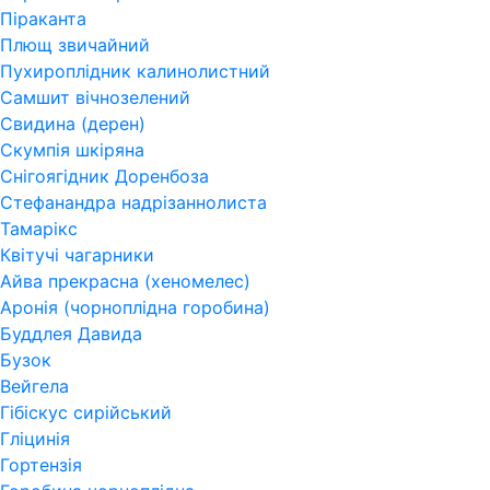
Піраканта
Плющ звичайний
Пухироплідник калинолистний
Самшит вічнозелений
Свидина (дерен)
Скумпія шкіряна
Снігоягідник Доренбоза
Стефанандра надрізаннолиста
Тамарікс
Квітучі чагарники
Айва прекрасна (хеномелес)
Аронія (чорноплідна горобина)
Буддлея Давида
Бузок
Вейгела
Гібіскус сирійський
Гліцинія
Гортензія