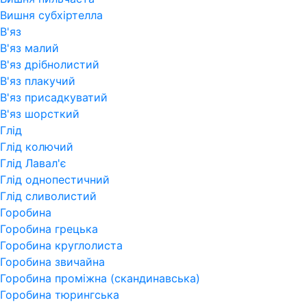
Вишня субхіртелла
В'яз
В'яз малий
В'яз дрібнолистий
В'яз плакучий
В'яз присадкуватий
В'яз шорсткий
Глід
Глід колючий
Глід Лавал'є
Глід однопестичний
Глід сливолистий
Горобина
Горобина грецька
Горобина круглолиста
Горобина звичайна
Горобина проміжна (скандинавська)
Горобина тюрингська