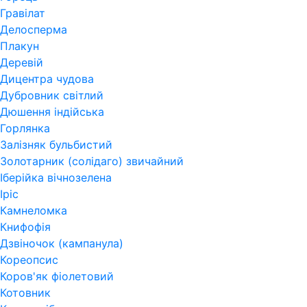
Гравілат
Делосперма
Плакун
Деревій
Дицентра чудова
Дубровник світлий
Дюшення індійська
Горлянка
Залізняк бульбистий
Золотарник (солідаго) звичайний
Іберійка вічнозелена
Іріс
Камнеломка
Книфофія
Дзвіночок (кампанула)
Кореопсис
Коров'як фіолетовий
Котовник