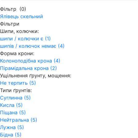
Фільтр
(0)
Ялівець скельний
Фільтри
Шипи, колючки:
шипи / колючки є (1)
шипів / колючок немає (4)
Форма крони:
Колоноподібна крона (4)
Пірамідальна крона (2)
Ущільнення ґрунту, мощення:
Не терпить (5)
Типи ґрунтів:
Суглинна (5)
Кисла (5)
Піщана (5)
Нейтральна (5)
Лужна (5)
Бідна (5)