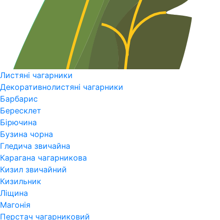
Листяні чагарники
Декоративнолистяні чагарники
Барбарис
Бересклет
Бірючина
Бузина чорна
Гледича звичайна
Карагана чагарникова
Кизил звичайний
Кизильник
Ліщина
Магонія
Перстач чагарниковий