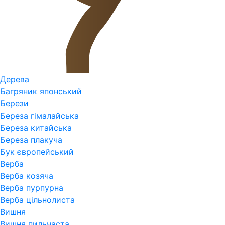
Дерева
Багряник японський
Берези
Береза гімалайська
Береза китайська
Береза плакуча
Бук європейський
Верба
Верба козяча
Верба пурпурна
Верба цільнолиста
Вишня
Вишня пильчаста