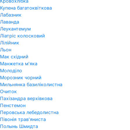
Кровохлібка
Купена багатоквіткова
Лабазник
Лаванда
Леукантемум
Ліатріс колосковий
Лілійник
Льон
Мак східний
Манжетка м'яка
Молоділо
Морозник чорний
Мильнянка базиліколистна
Очиток
Пахізандра верхівкова
Пенстемон
Перовська лебедолистна
Півонія трав'яниста
Полынь Шмидта