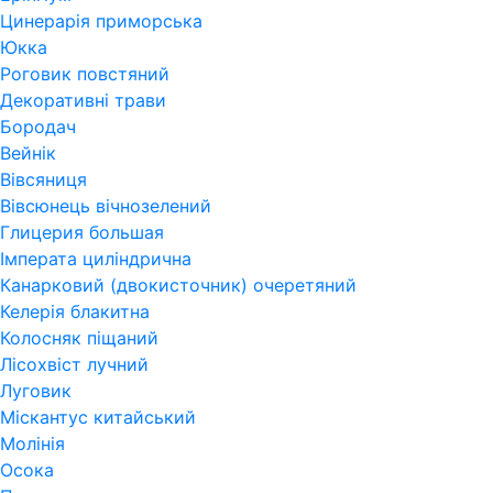
Цинерарія приморська
Юкка
Роговик повстяний
Декоративні трави
Бородач
Вейнік
Вівсяниця
Вівсюнець вічнозелений
Глицерия большая
Імперата циліндрична
Канарковий (двокисточник) очеретяний
Келерія блакитна
Колосняк піщаний
Лісохвіст лучний
Луговик
Міскантус китайський
Молінія
Осока