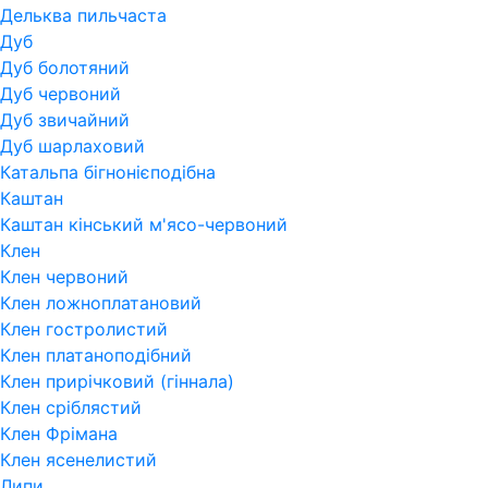
Дельква пильчаста
Дуб
Дуб болотяний
Дуб червоний
Дуб звичайний
Дуб шарлаховий
Катальпа бігнонієподібна
Каштан
Каштан кінський м'ясо-червоний
Клен
Клен червоний
Клен ложноплатановий
Клен гостролистий
Клен платаноподібний
Клен прирічковий (гіннала)
Клен сріблястий
Клен Фрімана
Клен ясенелистий
Липи