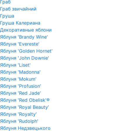
Граб
Граб звичайний
Груша
Груша Калериана
Декоративные яблони
Яблуня 'Brandy Wine'
Яблуня 'Evereste'
Яблуня 'Golden Hornet'
Яблуня 'John Downie'
Яблуня 'Liset'
Яблуня 'Madonna'
Яблуня 'Mokum'
Яблуня 'Profusion'
Яблуня 'Red Jade'
Яблуня 'Red Obelisk'®
Яблуня 'Royal Beauty'
Яблуня 'Royalty'
Яблуня 'Rudolph'
Яблуня Недзвецького