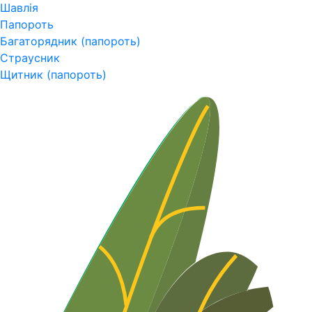
Шавлія
Папороть
Багаторядник (папороть)
Страусник
Щитник (папороть)