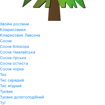
Хвойні рослини
Кіпарисовики
Кіпарисовик Лавсона
Сосни
Сосна білокора
Сосна гімалайська
Сосна гірська
Сосна остиста
Сосна чорна
Тис
Тис середній
Тис ягідний
Туєвик
Туєвик долотоподібний
Туї