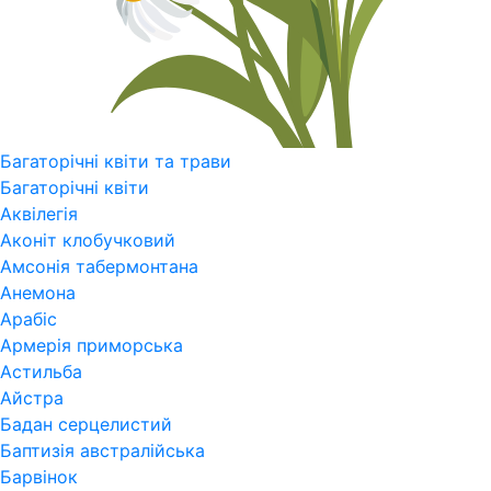
Багаторічні квіти та трави
Багаторічні квіти
Аквілегія
Аконіт клобучковий
Амсонія табермонтана
Анемона
Арабіс
Армерія приморська
Астильба
Айстра
Бадан серцелистий
Баптизія австралійська
Барвінок