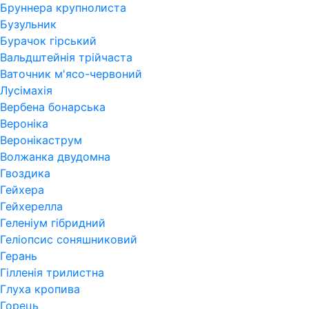
Бруннера крупнолиста
Бузульник
Бурачок гірський
Вальдштейнія трійчаста
Ваточник м'ясо-червоний
Лусімахія
Вербена бонарська
Вероніка
Веронікаструм
Волжанка двудомна
Гвоздика
Гейхера
Гейхерелла
Геленіум гібридний
Геліопсис соняшниковий
Герань
Гiлленiя трилистна
Глуха кропива
Горець