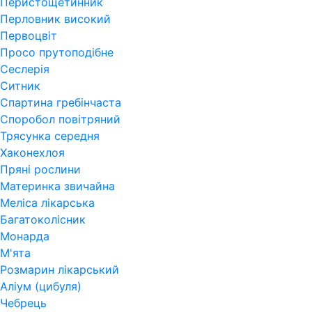
Перистощетинник
Перловник високий
Первоцвіт
Просо прутоподібне
Сеслерія
Ситник
Спартина гребінчаста
Споробол повітряний
Трясунка середня
Хаконехлоя
Пряні рослини
Материнка звичайна
Меліса лікарська
Багатоколісник
Монарда
М'ята
Розмарин лікарський
Аліум (цибуля)
Чебрець