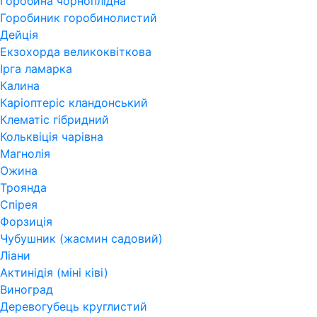
Горобина чорноплідна
Горобиник горобинолистий
Дейція
Екзохорда великоквіткова
Ірга ламарка
Калина
Каріоптеріс кландонський
Клематіс гібридний
Кольквіція чарівна
Магнолія
Ожина
Троянда
Спірея
Форзиція
Чубушник (жасмин садовий)
Ліани
Актинідія (міні ківі)
Виноград
Деревогубець круглистий