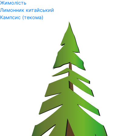
Жимолість
Лимонник китайський
Кампсис (текома)