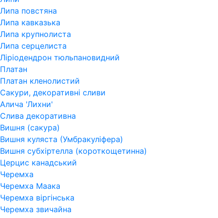
Липа повстяна
Липа кавказька
Липа крупнолиста
Липа серцелиста
Ліріодендрон тюльпановидний
Платан
Платан кленолистий
Сакури, декоративні сливи
Алича 'Лихни'
Слива декоративна
Вишня (сакура)
Вишня куляста (Умбракуліфера)
Вишня субхіртелла (короткощетинна)
Церцис канадський
Черемха
Черемха Маака
Черемха віргінська
Черемха звичайна