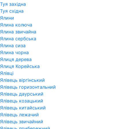
Туя західна
Туя східна
Ялини
Ялина колюча
Ялина звичайна
Ялина сербська
Ялина сиза
Ялина чорна
Ялиця дерева
Ялиця Корейська
Ялівці
Ялівець віргінський
Ялівець горизонтальний
Ялівець даурський
Ялівець козацький
Ялівець китайський
Ялівець лежачий
Ялівець звичайний
Ялівець прибережний