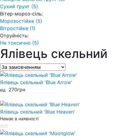
Сухий ґрунт (5)
Вітер-мороз-сіль:
Морозостійке (5)
Вітростійке (1)
Отруйність:
Не токсично (5)
Ялівець скельний
Ялівець скельный 'Blue Arrow'
270
грн
від
Ялівець скельний 'Blue Heaven'
Немає в наявності