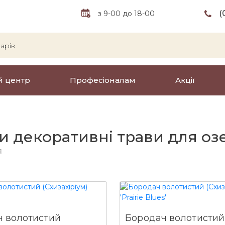
(
з 9-00 до 18-00
й центр
Професіоналам
Акції
и декоративні трави для о
я
 волотистий
Бородач волотистий