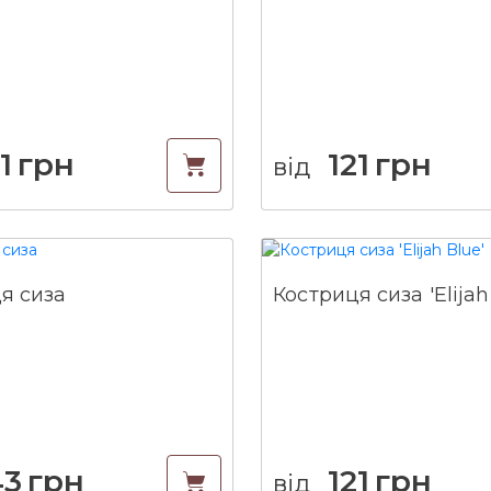
1
грн
121
грн
від
я сиза
Костриця сиза 'Elijah
43
грн
121
грн
від