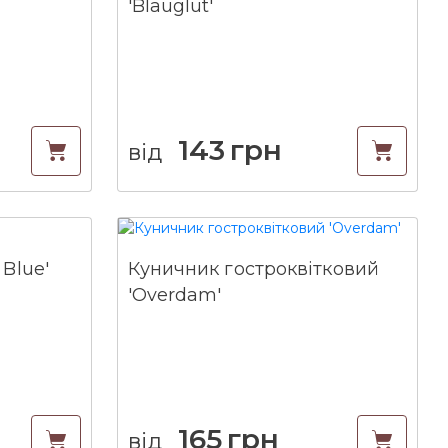
'Blauglut'
143
грн
від
 Blue'
Куничник гостроквітковий
'Overdam'
165
грн
від