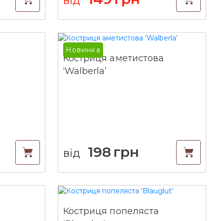
Новинка
Костриця аметистова
‘Walberla’
198
грн
від
Костриця попеляста