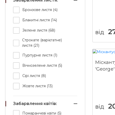
Забарвлення листя:
Бронзове листя (4)
Блакитні листя (14)
2
Зелене листя (68)
від
Строкате (варієгатне)
листя (21)
Пурпурне листя (1)
Міскант
Вічнозелене листя (5)
'George'
Сірі листя (8)
Жовте листя (13)
Забарвлення квітів:
2
від
Помаранчеві квіти (5)