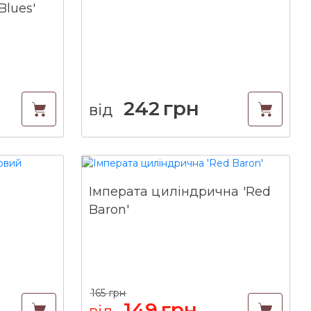
Blues'
242
грн
від
Імперата циліндрична 'Red
Baron'
165
грн
149
грн
від