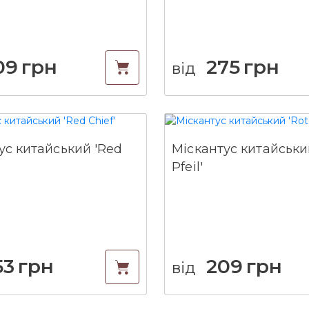
09
грн
275
грн
від
ус китайський 'Red
Міскантус китайський
Pfeil'
53
грн
209
грн
від