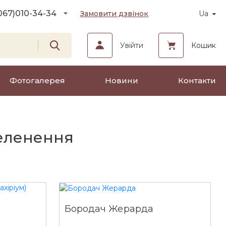
067)
010-34-34
Замовити дзвінок
Ua
Увійти
Кошик
Фотогалерея
Новини
Контакти
зеленення
Бородач Жерарда