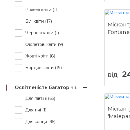
Рожеві квіти (11)
Білі квіти (17)
Міскант
Fontane
Червоні квіти (1)
Фіолетові квіти (9)
Жовті квіти (8)
Бордові квіти (19)
2
від
Освітленість багаторічн.:
Для півтіні (63)
Міскант
Для тіні (1)
'Malepar
Для сонця (95)