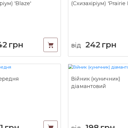
ріум) 'Blaze'
(Схизахіріум) 'Prairie 
42
грн
242
грн
від
середня
Війник (куничник)
діамантовий
1
грн
198
грн
від