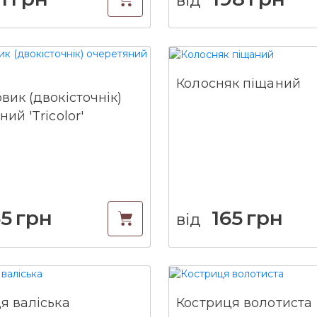
Колосняк піщаний
вик (двокісточнік)
ий 'Tricolor'
65
грн
165
грн
від
я валіська
Костриця волотиста