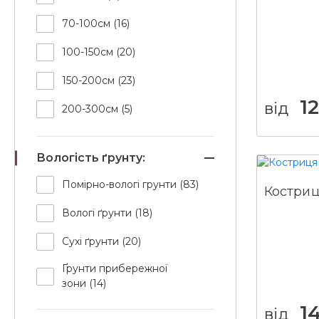
70-100см (16)
100-150см (20)
150-200см (23)
12
від
200-300см (5)
Вологість ґрунту:
Помірно-вологі грунти (83)
Костриц
Вологі ґрунти (18)
Сухі ґрунти (20)
Ґрунти прибережної
зони (14)
1
від