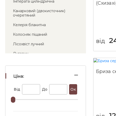
Імперата циліндрична
(Схизахі
Канарковий (двокисточник)
очеретяний
Келерія блакитна
Колосняк піщаний
2
від
Лісохвіст лучний
Луговик
Міскантус китайський
Бриза 
Молінія
Ціна:
Вівсяниця
Від
До
Ок
Осока
Перистощетинник
Перловник високий
12
від