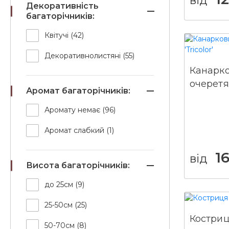
Декоративність
Просо прутоподібне
багаторічників:
Сеслерія
Квітучі (42)
Ситник
Декоративнолистяні (55)
Спартина гребінчаста
Канарко
очеретян
Споробол повітряний
Аромат багаторічників:
Трясунка середня
Аромату немає (96)
Хаконехлоя
Аромат слабкий (1)
Вівсюнець вічнозелений
1
від
Висота багаторічників:
до 25см (9)
25-50см (25)
Костриц
50-70см (8)