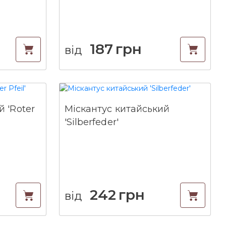
187
грн
від
 'Roter
Міскантус китайський
'Silberfeder'
242
грн
від