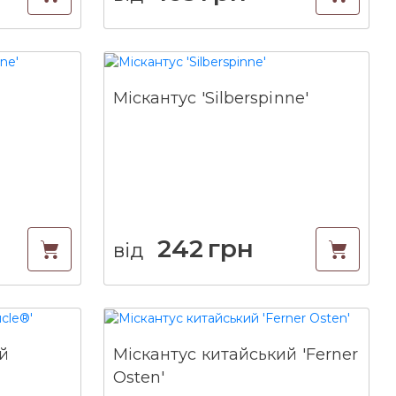
Міскантус 'Silberspinne'
242
грн
від
й
Міскантус китайський 'Ferner
Osten'