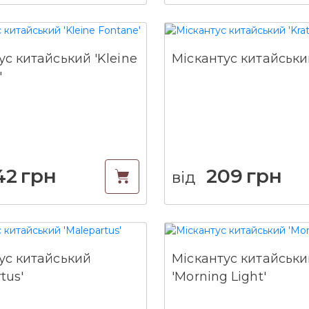
ус китайський 'Kleine
Міскантус китайський
'
42
грн
209
грн
від
ус китайський
Міскантус китайськи
tus'
'Morning Light'