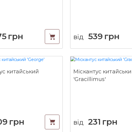
75
грн
539
грн
від
ус китайський
Міскантус китайськи
'Gracillimus'
09
грн
231
грн
від