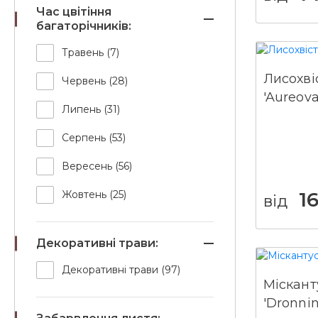
Час цвітіння
багаторічників:
Травень (7)
Лисохві
Червень (28)
'Aureova
Липень (31)
Серпень (53)
Вересень (56)
1
Жовтень (25)
від
Декоративні трави:
Декоративні трави (97)
Міскант
'Dronnin