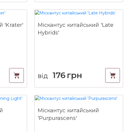
 'Krater'
Міскантус китайський 'Late
Hybrids'
176
грн
від
й
Міскантус китайський
'Purpurascens'