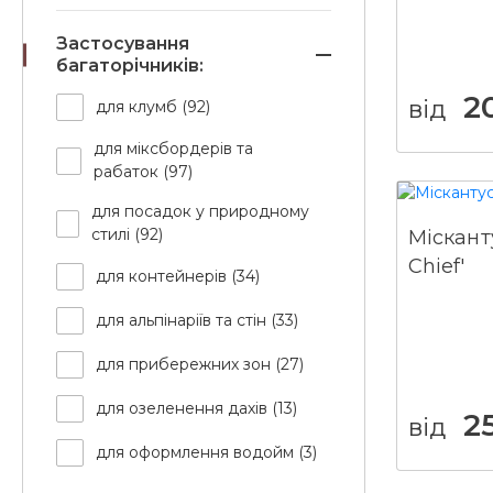
Застосування
багаторічників:
2
від
для клумб (92)
для міксбордерів та
рабаток (97)
для посадок у природному
стилі (92)
Міскант
Chief'
для контейнерів (34)
для альпінаріїв та стін (33)
для прибережних зон (27)
для озеленення дахів (13)
2
від
для оформлення водойм (3)