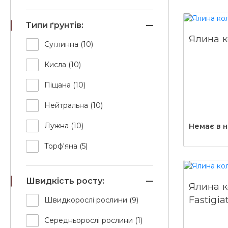
Типи ґрунтів:
Ялина 
Суглинна (10)
Кисла (10)
Піщана (10)
Нейтральна (10)
Лужна (10)
Немає в н
Торф'яна (5)
Швидкість росту:
Ялина ко
Fastigiat
Швидкорослі рослини (9)
Середньорослі рослини (1)