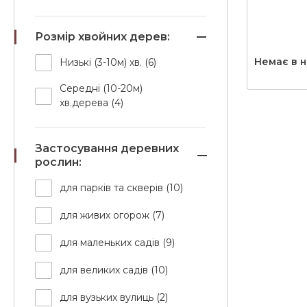
Розмір хвойних дерев:
Немає в н
Низькі (3-10м) хв. (6)
Середні (10-20м)
хв.дерева (4)
Застосування деревних
рослин:
для парків та скверів (10)
для живих огорож (7)
для маленьких садів (9)
для великих садів (10)
для вузьких вулиць (2)