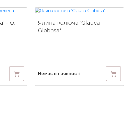
' - ф.
Ялина колюча 'Glauca
Globosa'
Немає в наявності