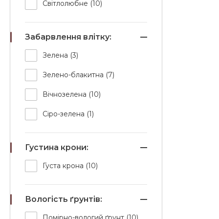
Світлолюбне (10)
Забарвлення влітку:
Зелена (3)
Зелено-блакитна (7)
Вічнозелена (10)
Сіро-зелена (1)
Густина крони:
Густа крона (10)
Вологість ґрунтів:
Помірно-вологий ґрунт (10)