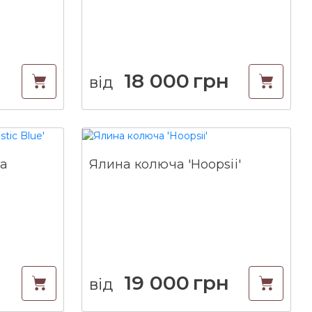
н
18 000
грн
від
ca
Ялина колюча 'Hoopsii'
19 000
грн
від