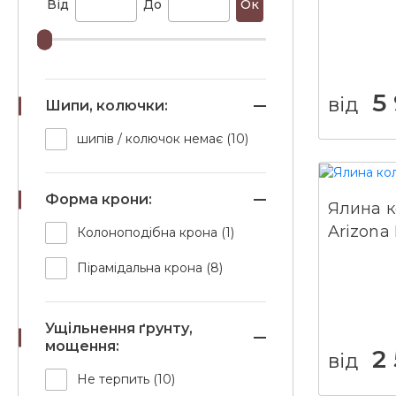
Від
До
Ок
5
від
Шипи, колючки:
шипів / колючок немає (10)
Форма крони:
Ялина к
Arizona 
Колоноподібна крона (1)
Пірамідальна крона (8)
Ущільнення ґрунту,
мощення:
2
від
Не терпить (10)