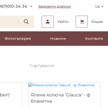
067)
010-34-34
Замовити дзвінок
Ua
Увійти
Кошик
Фотогалерея
Новини
Контакти
Сортування
bert'
Ялина колюча 'Glauca' - ф.
блакитна