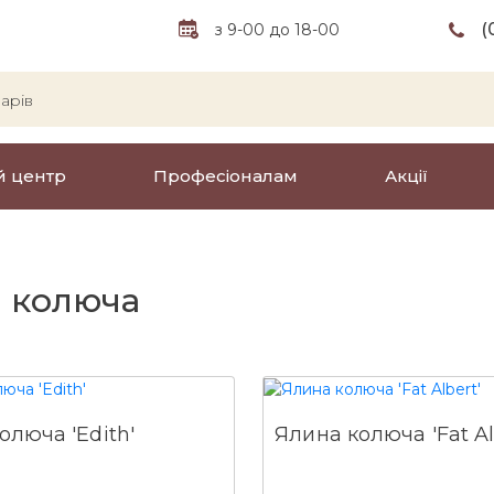
(
з 9-00 до 18-00
й центр
Професіоналам
Акції
 колюча
олюча 'Edith'
Ялина колюча 'Fat Al