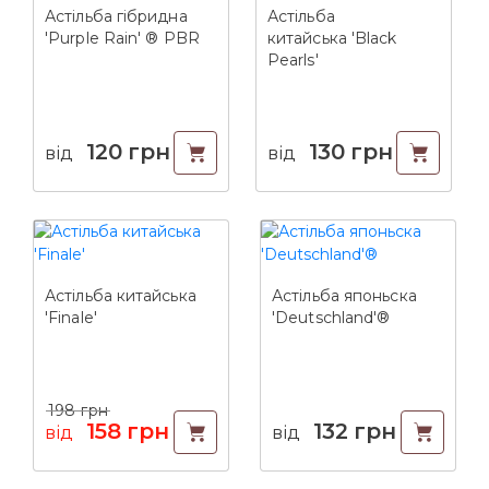
Астільба гібридна
Астільба
'Purple Rain' ® PBR
китайська 'Black
Pearls'
120
грн
130
грн
від
від
Астільба китайська
Астільба японьска
'Finale'
'Deutschland'®
198
грн
158
грн
132
грн
від
від