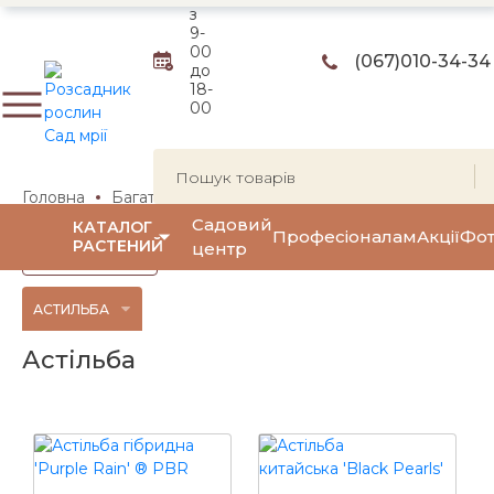
з
9-
00
(067)
010-34-34
до
18-
00
Головна
Багаторічні квіти та трави
Багаторічні квіти
Садовий
КАТАЛОГ
Професіоналам
Акції
Фот
РАСТЕНИЙ
центр
Фільтр
(0)
АСТИЛЬБА
Астільба