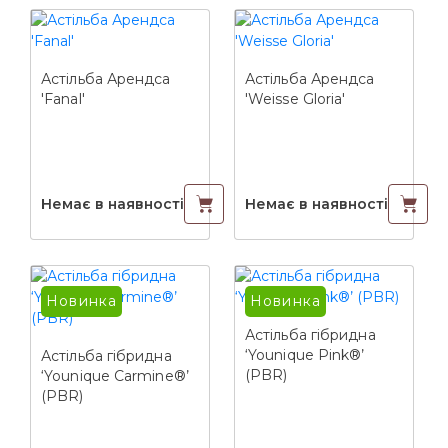
Астільба Арендса
Астільба Арендса
'Fanal'
'Weisse Gloria'
Немає в наявності
Немає в наявності
Новинка
Новинка
Астільба гібридна
‘Younique Pink®’
Астільба гібридна
(PBR)
‘Younique Carmine®’
(PBR)