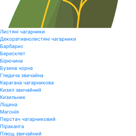
Листяні чагарники
Декоративнолистяні чагарники
Барбарис
Бересклет
Бірючина
Бузина чорна
Гледича звичайна
Карагана чагарникова
Кизил звичайний
Кизильник
Ліщина
Магонія
Перстач чагарниковий
Піраканта
Плющ звичайний