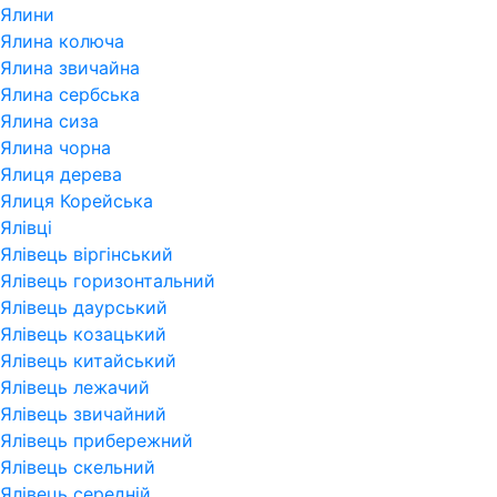
Ялини
Ялина колюча
Ялина звичайна
Ялина сербська
Ялина сиза
Ялина чорна
Ялиця дерева
Ялиця Корейська
Ялівці
Ялівець віргінський
Ялівець горизонтальний
Ялівець даурський
Ялівець козацький
Ялівець китайський
Ялівець лежачий
Ялівець звичайний
Ялівець прибережний
Ялівець скельний
Ялівець середній