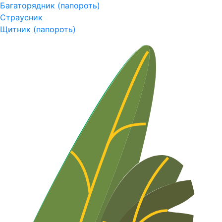
Багаторядник (папороть)
Страусник
Щитник (папороть)