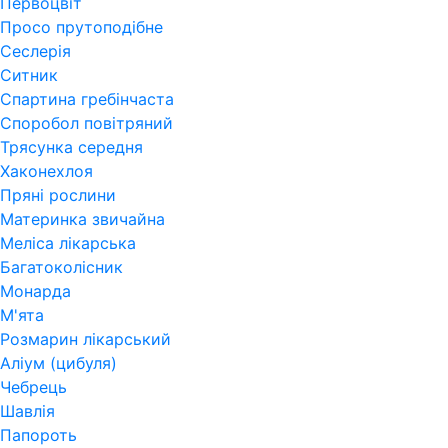
Первоцвіт
Просо прутоподібне
Сеслерія
Ситник
Спартина гребінчаста
Споробол повітряний
Трясунка середня
Хаконехлоя
Пряні рослини
Материнка звичайна
Меліса лікарська
Багатоколісник
Монарда
М'ята
Розмарин лікарський
Аліум (цибуля)
Чебрець
Шавлія
Папороть