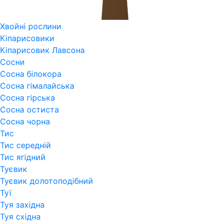
Хвойні рослини
Кіпарисовики
Кіпарисовик Лавсона
Сосни
Сосна білокора
Сосна гімалайська
Сосна гірська
Сосна остиста
Сосна чорна
Тис
Тис середній
Тис ягідний
Туєвик
Туєвик долотоподібний
Туї
Туя західна
Туя східна