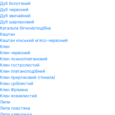
Дуб болотяний
Дуб червоний
Дуб звичайний
Дуб шарлаховий
Катальпа бігнонієподібна
Каштан
Каштан кінський м'ясо-червоний
Клен
Клен червоний
Клен ложноплатановий
Клен гостролистий
Клен платаноподібний
Клен прирічковий (гіннала)
Клен сріблястий
Клен Фрімана
Клен ясенелистий
Липи
Липа повстяна
Липа кавказька