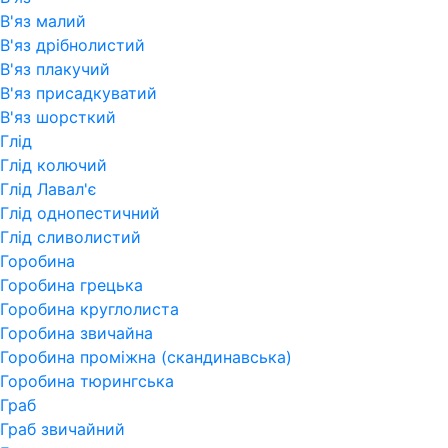
В'яз малий
В'яз дрібнолистий
В'яз плакучий
В'яз присадкуватий
В'яз шорсткий
Глід
Глід колючий
Глід Лавал'є
Глід однопестичний
Глід сливолистий
Горобина
Горобина грецька
Горобина круглолиста
Горобина звичайна
Горобина проміжна (скандинавська)
Горобина тюрингська
Граб
Граб звичайний