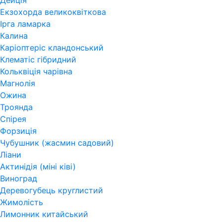
Дейція
Екзохорда великоквіткова
Ірга ламарка
Калина
Каріоптеріс кландонський
Клематіс гібридний
Кольквіція чарівна
Магнолія
Ожина
Троянда
Спірея
Форзиція
Чубушник (жасмин садовий)
Ліани
Актинідія (міні ківі)
Виноград
Деревогубець круглистий
Жимолість
Лимонник китайський