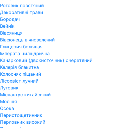
Роговик повстяний
Декоративні трави
Бородач
Вейнік
Вівсяниця
Вівсюнець вічнозелений
Глицерия большая
Імперата циліндрична
Канарковий (двокисточник) очеретяний
Келерія блакитна
Колосняк піщаний
Лісохвіст лучний
Луговик
Міскантус китайський
Молінія
Осока
Перистощетинник
Перловник високий