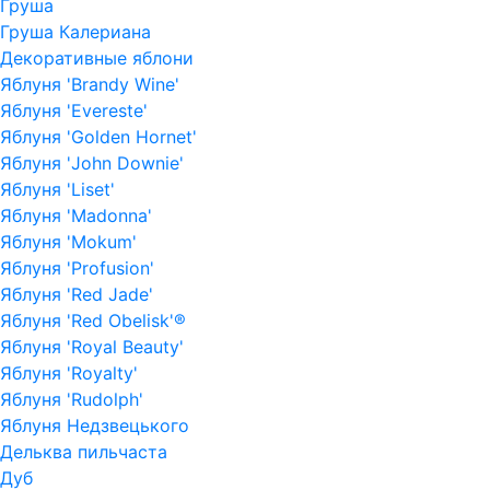
Груша
Груша Калериана
Декоративные яблони
Яблуня 'Brandy Wine'
Яблуня 'Evereste'
Яблуня 'Golden Hornet'
Яблуня 'John Downie'
Яблуня 'Liset'
Яблуня 'Madonna'
Яблуня 'Mokum'
Яблуня 'Profusion'
Яблуня 'Red Jade'
Яблуня 'Red Obelisk'®
Яблуня 'Royal Beauty'
Яблуня 'Royalty'
Яблуня 'Rudolph'
Яблуня Недзвецького
Дельква пильчаста
Дуб