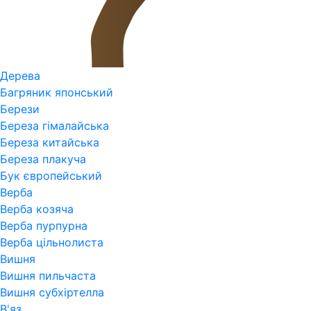
Дерева
Багряник японський
Берези
Береза гімалайська
Береза китайська
Береза плакуча
Бук європейський
Верба
Верба козяча
Верба пурпурна
Верба цільнолиста
Вишня
Вишня пильчаста
Вишня субхіртелла
В'яз