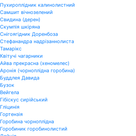
Пухироплідник калинолистний
Самшит вічнозелений
Свидина (дерен)
Скумпія шкіряна
Снігоягідник Доренбоза
Стефанандра надрізаннолиста
Тамарікс
Квітучі чагарники
Айва прекрасна (хеномелес)
Аронія (чорноплідна горобина)
Буддлея Давида
Бузок
Вейгела
Гібіскус сирійський
Гліцинія
Гортензія
Горобина чорноплідна
Горобиник горобинолистий