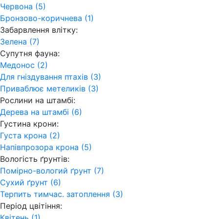
Червона (5)
Бронзово-коричнева (1)
Забарвлення влітку:
Зелена (7)
Супутня фауна:
Медонос (2)
Для гніздування птахів (3)
Приваблює метеликів (3)
Рослини на штамбі:
Дерева на штамбі (6)
Густина крони:
Густа крона (2)
Напівпрозора крона (5)
Вологість ґрунтів:
Помірно-вологий ґрунт (7)
Сухий ґрунт (6)
Терпить тимчас. затоплення (3)
Період цвітіння:
Квітень (1)