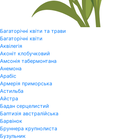
Багаторічні квіти та трави
Багаторічні квіти
Аквілегія
Аконіт клобучковий
Амсонія табермонтана
Анемона
Арабіс
Армерія приморська
Астильба
Айстра
Бадан серцелистий
Баптизія австралійська
Барвінок
Бруннера крупнолиста
Бузульник