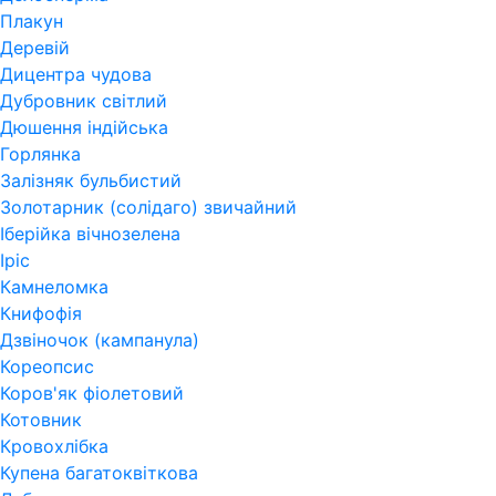
Плакун
Деревій
Дицентра чудова
Дубровник світлий
Дюшення індійська
Горлянка
Залізняк бульбистий
Золотарник (солідаго) звичайний
Іберійка вічнозелена
Іріс
Камнеломка
Книфофія
Дзвіночок (кампанула)
Кореопсис
Коров'як фіолетовий
Котовник
Кровохлібка
Купена багатоквіткова