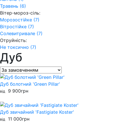
Травень (6)
Вітер-мороз-сіль:
Морозостійке (7)
Вітростійке (7)
Солевитривале (7)
Отруйність:
Не токсично (7)
Дуб
Дуб болотний 'Green Pillar'
9 900
грн
від
Дуб звичайний 'Fastigiate Koster'
11 000
грн
від