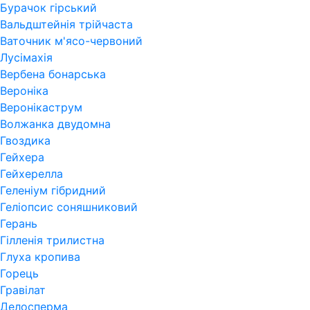
Бурачок гірський
Вальдштейнія трійчаста
Ваточник м'ясо-червоний
Лусімахія
Вербена бонарська
Вероніка
Веронікаструм
Волжанка двудомна
Гвоздика
Гейхера
Гейхерелла
Геленіум гібридний
Геліопсис соняшниковий
Герань
Гiлленiя трилистна
Глуха кропива
Горець
Гравілат
Делосперма