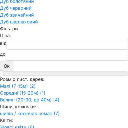
Дуб болотяний
Дуб червоний
Дуб звичайний
Дуб шарлаховий
Фільтри
Ціна:
від
до
Ок
Розмір лист. дерев:
Малі (7-15м) (2)
Середні (15-20м) (1)
Великі (20-30, до 40м) (4)
Шипи, колючки:
шипів / колючок немає (7)
Квіти:
Жовті квіти (6)