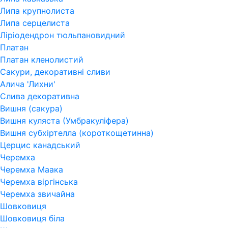
Липа крупнолиста
Липа серцелиста
Ліріодендрон тюльпановидний
Платан
Платан кленолистий
Сакури, декоративні сливи
Алича 'Лихни'
Слива декоративна
Вишня (сакура)
Вишня куляста (Умбракуліфера)
Вишня субхіртелла (короткощетинна)
Церцис канадський
Черемха
Черемха Маака
Черемха віргінська
Черемха звичайна
Шовковиця
Шовковиця біла