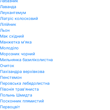
Лабазник
Лаванда
Леукантемум
Ліатріс колосковий
Лілійник
Льон
Мак східний
Манжетка м'яка
Молоділо
Морозник чорний
Мильнянка базиліколистна
Очиток
Пахізандра верхівкова
Пенстемон
Перовська лебедолистна
Півонія трав'яниста
Полынь Шмидта
Посконник плямистий
Первоцвіт