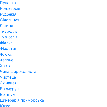
Пупавка
Роджерсія
Рудбекія
Сідальцея
Яглиця
Тиарелла
Тульбагія
Фіалка
Фізостегія
Флокс
Хелоне
Хоста
Чина широколиста
Чистець
Эхінацея
Еремурус
Ерінгіум
Цинерарія приморська
Юкка