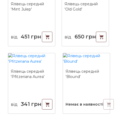
Ялівець середній
Ялівець середній
'Mint Julep'
'Old Gold'
451
грн
650
грн
від
від
Ялівець середній
Ялівець середній
'Pfitzeriana Aurea'
'Blound'
341
грн
від
Немає в наявності