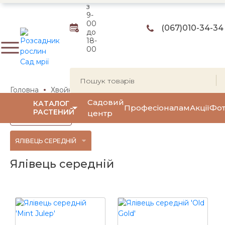
з
9-
00
(067)
010-34-34
до
18-
00
Головна
Хвойні рослини
Ялівці
Ялівець середній
Садовий
КАТАЛОГ
Професіоналам
Акції
Фот
РАСТЕНИЙ
центр
Фільтр
(0)
ЯЛІВЕЦЬ СЕРЕДНІЙ
Ялівець середній