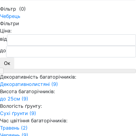
Фільтр
(0)
Чебрець
Фільтри
Ціна:
від
до
Ок
Декоративність багаторічників:
Декоративнолистяні (9)
Висота багаторічників:
до 25см (9)
Вологість ґрунту:
Сухі ґрунти (9)
Час цвітіння багаторічників:
Травень (2)
Червень (9)