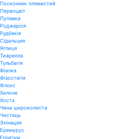
Посконник плямистий
Первоцвіт
Пупавка
Роджерсія
Рудбекія
Сідальцея
Яглиця
Тиарелла
Тульбагія
Фіалка
Фізостегія
Флокс
Хелоне
Хоста
Чина широколиста
Чистець
Эхінацея
Еремурус
Ерінгіум