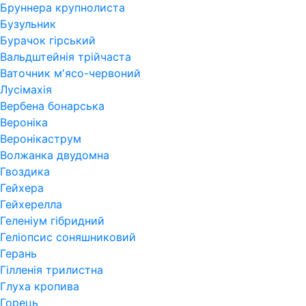
Бруннера крупнолиста
Бузульник
Бурачок гірський
Вальдштейнія трійчаста
Ваточник м'ясо-червоний
Лусімахія
Вербена бонарська
Вероніка
Веронікаструм
Волжанка двудомна
Гвоздика
Гейхера
Гейхерелла
Геленіум гібридний
Геліопсис соняшниковий
Герань
Гiлленiя трилистна
Глуха кропива
Горець