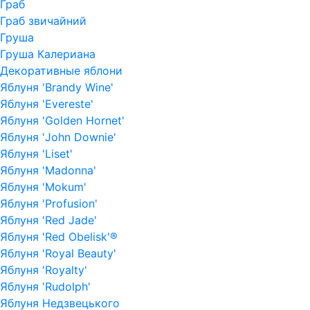
Граб
Граб звичайний
Груша
Груша Калериана
Декоративные яблони
Яблуня 'Brandy Wine'
Яблуня 'Evereste'
Яблуня 'Golden Hornet'
Яблуня 'John Downie'
Яблуня 'Liset'
Яблуня 'Madonna'
Яблуня 'Mokum'
Яблуня 'Profusion'
Яблуня 'Red Jade'
Яблуня 'Red Obelisk'®
Яблуня 'Royal Beauty'
Яблуня 'Royalty'
Яблуня 'Rudolph'
Яблуня Недзвецького