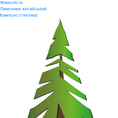
Жимолість
Лимонник китайський
Кампсис (текома)