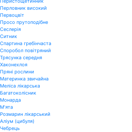
Перистощетинник
Перловник високий
Первоцвіт
Просо прутоподібне
Сеслерія
Ситник
Спартина гребінчаста
Споробол повітряний
Трясунка середня
Хаконехлоя
Пряні рослини
Материнка звичайна
Меліса лікарська
Багатоколісник
Монарда
М'ята
Розмарин лікарський
Аліум (цибуля)
Чебрець