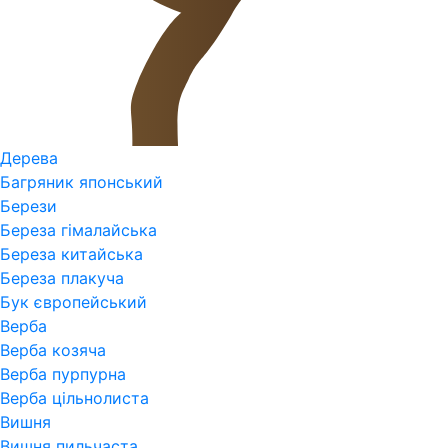
Дерева
Багряник японський
Берези
Береза гімалайська
Береза китайська
Береза плакуча
Бук європейський
Верба
Верба козяча
Верба пурпурна
Верба цільнолиста
Вишня
Вишня пильчаста