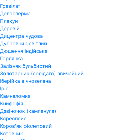
Гравілат
Делосперма
Плакун
Деревій
Дицентра чудова
Дубровник світлий
Дюшення індійська
Горлянка
Залізняк бульбистий
Золотарник (солідаго) звичайний
Іберійка вічнозелена
Іріс
Камнеломка
Книфофія
Дзвіночок (кампанула)
Кореопсис
Коров'як фіолетовий
Котовник