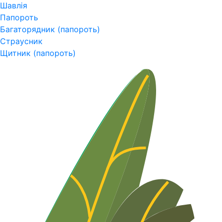
Шавлія
Папороть
Багаторядник (папороть)
Страусник
Щитник (папороть)