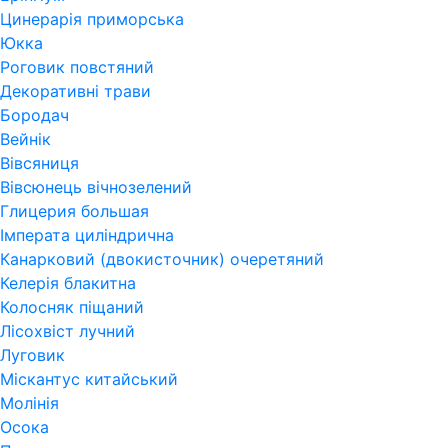
Цинерарія приморська
Юкка
Роговик повстяний
Декоративні трави
Бородач
Вейнік
Вівсяниця
Вівсюнець вічнозелений
Глицерия большая
Імперата циліндрична
Канарковий (двокисточник) очеретяний
Келерія блакитна
Колосняк піщаний
Лісохвіст лучний
Луговик
Міскантус китайський
Молінія
Осока