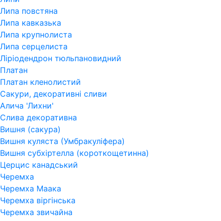
Липа повстяна
Липа кавказька
Липа крупнолиста
Липа серцелиста
Ліріодендрон тюльпановидний
Платан
Платан кленолистий
Сакури, декоративні сливи
Алича 'Лихни'
Слива декоративна
Вишня (сакура)
Вишня куляста (Умбракуліфера)
Вишня субхіртелла (короткощетинна)
Церцис канадський
Черемха
Черемха Маака
Черемха віргінська
Черемха звичайна