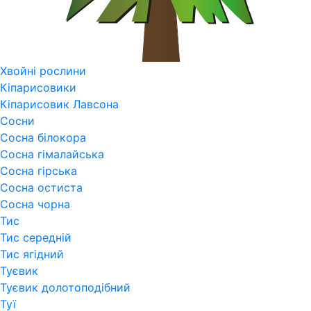
Хвойні рослини
Кіпарисовики
Кіпарисовик Лавсона
Сосни
Сосна білокора
Сосна гімалайська
Сосна гірська
Сосна остиста
Сосна чорна
Тис
Тис середній
Тис ягідний
Туєвик
Туєвик долотоподібний
Туї