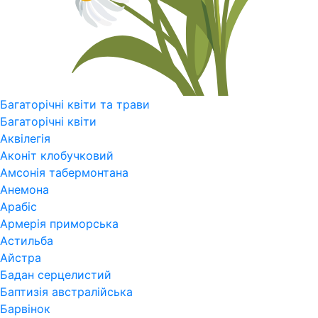
Багаторічні квіти та трави
Багаторічні квіти
Аквілегія
Аконіт клобучковий
Амсонія табермонтана
Анемона
Арабіс
Армерія приморська
Астильба
Айстра
Бадан серцелистий
Баптизія австралійська
Барвінок