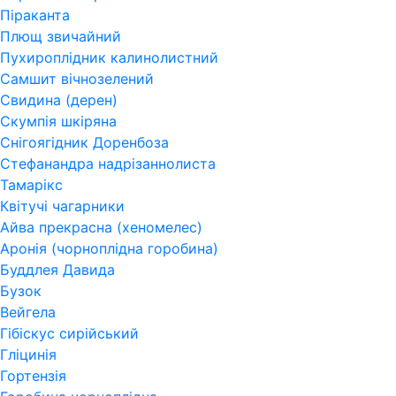
Піраканта
Плющ звичайний
Пухироплідник калинолистний
Самшит вічнозелений
Свидина (дерен)
Скумпія шкіряна
Снігоягідник Доренбоза
Стефанандра надрізаннолиста
Тамарікс
Квітучі чагарники
Айва прекрасна (хеномелес)
Аронія (чорноплідна горобина)
Буддлея Давида
Бузок
Вейгела
Гібіскус сирійський
Гліцинія
Гортензія