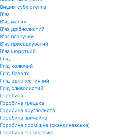
Вишня субхіртелла
В'яз
В'яз малий
В'яз дрібнолистий
В'яз плакучий
В'яз присадкуватий
В'яз шорсткий
Глід
Глід колючий
Глід Лавал'є
Глід однопестичний
Глід сливолистий
Горобина
Горобина грецька
Горобина круглолиста
Горобина звичайна
Горобина проміжна (скандинавська)
Горобина тюрингська