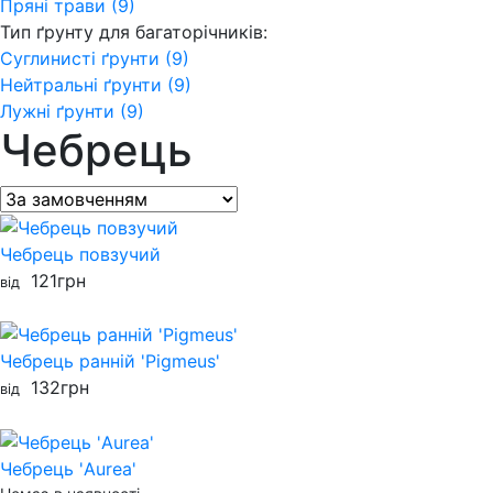
Пряні трави (9)
Тип ґрунту для багаторічників:
Суглинисті ґрунти (9)
Нейтральні ґрунти (9)
Лужні ґрунти (9)
Чебрець
Чебрець повзучий
121
грн
від
Чебрець ранній 'Pigmeus'
132
грн
від
Чебрець 'Aurea'