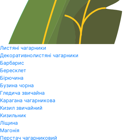
Листяні чагарники
Декоративнолистяні чагарники
Барбарис
Бересклет
Бірючина
Бузина чорна
Гледича звичайна
Карагана чагарникова
Кизил звичайний
Кизильник
Ліщина
Магонія
Перстач чагарниковий