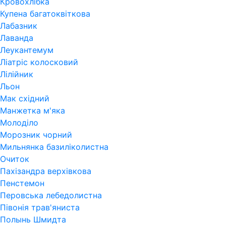
Кровохлібка
Купена багатоквіткова
Лабазник
Лаванда
Леукантемум
Ліатріс колосковий
Лілійник
Льон
Мак східний
Манжетка м'яка
Молоділо
Морозник чорний
Мильнянка базиліколистна
Очиток
Пахізандра верхівкова
Пенстемон
Перовська лебедолистна
Півонія трав'яниста
Полынь Шмидта