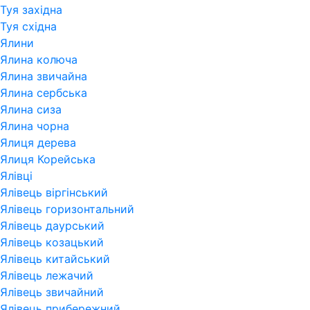
Туя західна
Туя східна
Ялини
Ялина колюча
Ялина звичайна
Ялина сербська
Ялина сиза
Ялина чорна
Ялиця дерева
Ялиця Корейська
Ялівці
Ялівець віргінський
Ялівець горизонтальний
Ялівець даурський
Ялівець козацький
Ялівець китайський
Ялівець лежачий
Ялівець звичайний
Ялівець прибережний