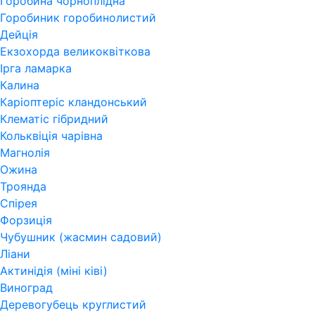
Горобина чорноплідна
Горобиник горобинолистий
Дейція
Екзохорда великоквіткова
Ірга ламарка
Калина
Каріоптеріс кландонський
Клематіс гібридний
Кольквіція чарівна
Магнолія
Ожина
Троянда
Спірея
Форзиція
Чубушник (жасмин садовий)
Ліани
Актинідія (міні ківі)
Виноград
Деревогубець круглистий