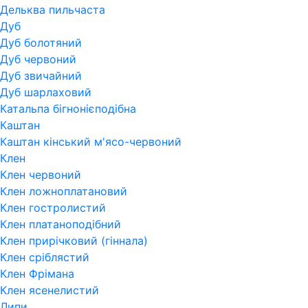
Дельква пильчаста
Дуб
Дуб болотяний
Дуб червоний
Дуб звичайний
Дуб шарлаховий
Катальпа бігнонієподібна
Каштан
Каштан кінський м'ясо-червоний
Клен
Клен червоний
Клен ложноплатановий
Клен гостролистий
Клен платаноподібний
Клен прирічковий (гіннала)
Клен сріблястий
Клен Фрімана
Клен ясенелистий
Липи