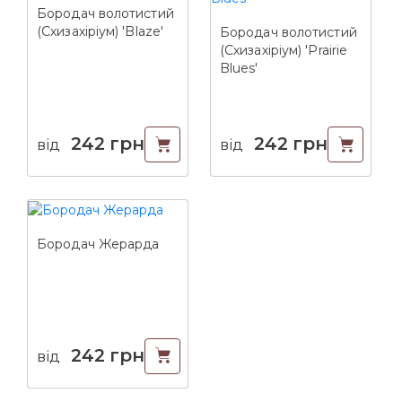
Бородач волотистий
(Схизахіріум) 'Blaze'
Бородач волотистий
(Схизахіріум) 'Prairie
Blues'
242
грн
242
грн
від
від
Бородач Жерарда
242
грн
від