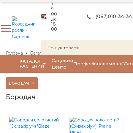
з
9-
00
(067)
010-34-34
до
18-
00
Головна
Багаторічні квіти та трави
Декоративні трави
Садовий
КАТАЛОГ
Професіоналам
Акції
Фот
РАСТЕНИЙ
центр
Фільтр
(0)
БОРОДАЧ
Бородач