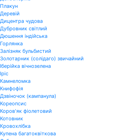
Плакун
Деревій
Дицентра чудова
Дубровник світлий
Дюшення індійська
Горлянка
Залізняк бульбистий
Золотарник (солідаго) звичайний
Іберійка вічнозелена
Іріс
Камнеломка
Книфофія
Дзвіночок (кампанула)
Кореопсис
Коров'як фіолетовий
Котовник
Кровохлібка
Купена багатоквіткова