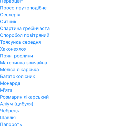
Первоцвіт
Просо прутоподібне
Сеслерія
Ситник
Спартина гребінчаста
Споробол повітряний
Трясунка середня
Хаконехлоя
Пряні рослини
Материнка звичайна
Меліса лікарська
Багатоколісник
Монарда
М'ята
Розмарин лікарський
Аліум (цибуля)
Чебрець
Шавлія
Папороть