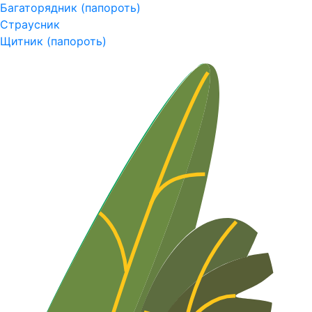
Багаторядник (папороть)
Страусник
Щитник (папороть)