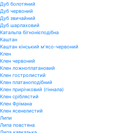
Дуб болотяний
Дуб червоний
Дуб звичайний
Дуб шарлаховий
Катальпа бігнонієподібна
Каштан
Каштан кінський м'ясо-червоний
Клен
Клен червоний
Клен ложноплатановий
Клен гостролистий
Клен платаноподібний
Клен прирічковий (гіннала)
Клен сріблястий
Клен Фрімана
Клен ясенелистий
Липи
Липа повстяна
Липа кавказька