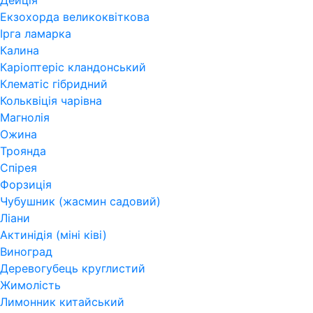
Дейція
Екзохорда великоквіткова
Ірга ламарка
Калина
Каріоптеріс кландонський
Клематіс гібридний
Кольквіція чарівна
Магнолія
Ожина
Троянда
Спірея
Форзиція
Чубушник (жасмин садовий)
Ліани
Актинідія (міні ківі)
Виноград
Деревогубець круглистий
Жимолість
Лимонник китайський