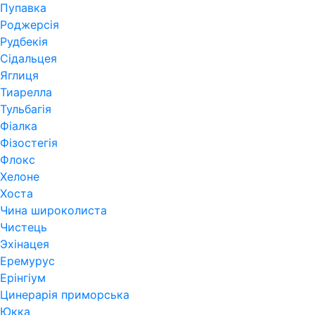
Пупавка
Роджерсія
Рудбекія
Сідальцея
Яглиця
Тиарелла
Тульбагія
Фіалка
Фізостегія
Флокс
Хелоне
Хоста
Чина широколиста
Чистець
Эхінацея
Еремурус
Ерінгіум
Цинерарія приморська
Юкка