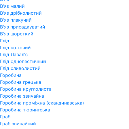
В'яз малий
В'яз дрібнолистий
В'яз плакучий
В'яз присадкуватий
В'яз шорсткий
Глід
Глід колючий
Глід Лавал'є
Глід однопестичний
Глід сливолистий
Горобина
Горобина грецька
Горобина круглолиста
Горобина звичайна
Горобина проміжна (скандинавська)
Горобина тюрингська
Граб
Граб звичайний