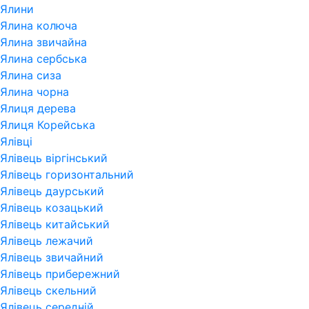
Ялини
Ялина колюча
Ялина звичайна
Ялина сербська
Ялина сиза
Ялина чорна
Ялиця дерева
Ялиця Корейська
Ялівці
Ялівець віргінський
Ялівець горизонтальний
Ялівець даурський
Ялівець козацький
Ялівець китайський
Ялівець лежачий
Ялівець звичайний
Ялівець прибережний
Ялівець скельний
Ялівець середній