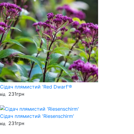
Сідач плямистий 'Red Dwarf'®
231
грн
від
Сідач плямистий 'Riesenschirm'
231
грн
від