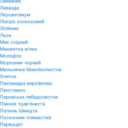
Лабазник
Лаванда
Леукантемум
Ліатріс колосковий
Лілійник
Льон
Мак східний
Манжетка м'яка
Молоділо
Морозник чорний
Мильнянка базиліколистна
Очиток
Пахізандра верхівкова
Пенстемон
Перовська лебедолистна
Півонія трав'яниста
Полынь Шмидта
Посконник плямистий
Первоцвіт