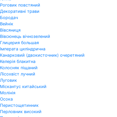
Роговик повстяний
Декоративні трави
Бородач
Вейнік
Вівсяниця
Вівсюнець вічнозелений
Глицерия большая
Імперата циліндрична
Канарковий (двокисточник) очеретяний
Келерія блакитна
Колосняк піщаний
Лісохвіст лучний
Луговик
Міскантус китайський
Молінія
Осока
Перистощетинник
Перловник високий