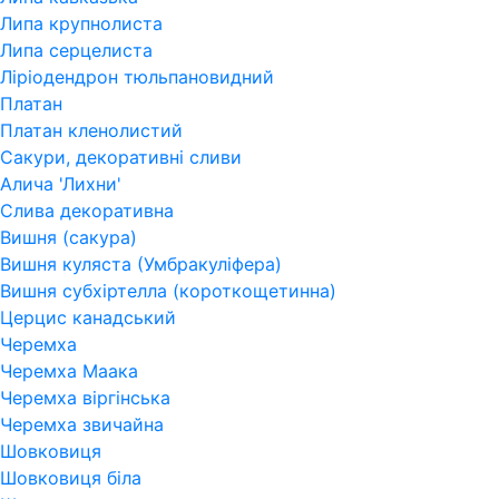
Липа крупнолиста
Липа серцелиста
Ліріодендрон тюльпановидний
Платан
Платан кленолистий
Сакури, декоративні сливи
Алича 'Лихни'
Слива декоративна
Вишня (сакура)
Вишня куляста (Умбракуліфера)
Вишня субхіртелла (короткощетинна)
Церцис канадський
Черемха
Черемха Маака
Черемха віргінська
Черемха звичайна
Шовковиця
Шовковиця біла