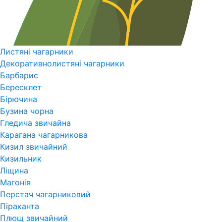
Листяні чагарники
Декоративнолистяні чагарники
Барбарис
Бересклет
Бірючина
Бузина чорна
Гледича звичайна
Карагана чагарникова
Кизил звичайний
Кизильник
Ліщина
Магонія
Перстач чагарниковий
Піраканта
Плющ звичайний