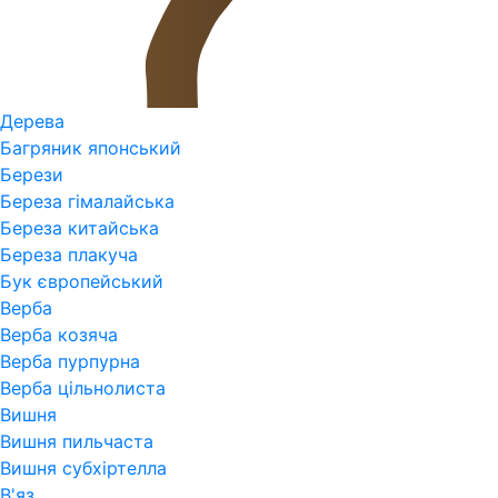
Дерева
Багряник японський
Берези
Береза гімалайська
Береза китайська
Береза плакуча
Бук європейський
Верба
Верба козяча
Верба пурпурна
Верба цільнолиста
Вишня
Вишня пильчаста
Вишня субхіртелла
В'яз