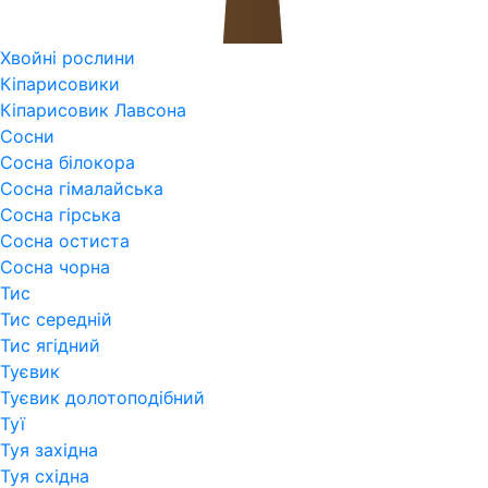
Хвойні рослини
Кіпарисовики
Кіпарисовик Лавсона
Сосни
Сосна білокора
Сосна гімалайська
Сосна гірська
Сосна остиста
Сосна чорна
Тис
Тис середній
Тис ягідний
Туєвик
Туєвик долотоподібний
Туї
Туя західна
Туя східна