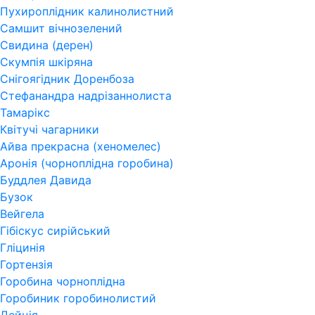
Пухироплідник калинолистний
Самшит вічнозелений
Свидина (дерен)
Скумпія шкіряна
Снігоягідник Доренбоза
Стефанандра надрізаннолиста
Тамарікс
Квітучі чагарники
Айва прекрасна (хеномелес)
Аронія (чорноплідна горобина)
Буддлея Давида
Бузок
Вейгела
Гібіскус сирійський
Гліцинія
Гортензія
Горобина чорноплідна
Горобиник горобинолистий