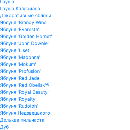
Груша
Груша Калериана
Декоративные яблони
Яблуня 'Brandy Wine'
Яблуня 'Evereste'
Яблуня 'Golden Hornet'
Яблуня 'John Downie'
Яблуня 'Liset'
Яблуня 'Madonna'
Яблуня 'Mokum'
Яблуня 'Profusion'
Яблуня 'Red Jade'
Яблуня 'Red Obelisk'®
Яблуня 'Royal Beauty'
Яблуня 'Royalty'
Яблуня 'Rudolph'
Яблуня Недзвецького
Дельква пильчаста
Дуб