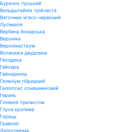
Бурачок гірський
Вальдштейнія трійчаста
Ваточник м'ясо-червоний
Лусімахія
Вербена бонарська
Вероніка
Веронікаструм
Волжанка двудомна
Гвоздика
Гейхера
Гейхерелла
Геленіум гібридний
Геліопсис соняшниковий
Герань
Гiлленiя трилистна
Глуха кропива
Горець
Гравілат
Делосперма