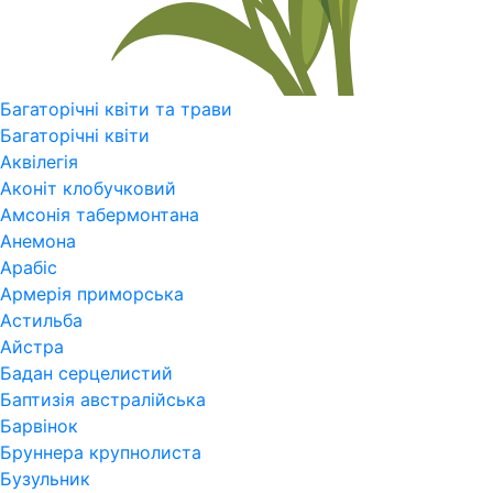
Багаторічні квіти та трави
Багаторічні квіти
Аквілегія
Аконіт клобучковий
Амсонія табермонтана
Анемона
Арабіс
Армерія приморська
Астильба
Айстра
Бадан серцелистий
Баптизія австралійська
Барвінок
Бруннера крупнолиста
Бузульник