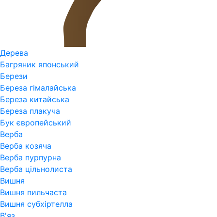
Дерева
Багряник японський
Берези
Береза гімалайська
Береза китайська
Береза плакуча
Бук європейський
Верба
Верба козяча
Верба пурпурна
Верба цільнолиста
Вишня
Вишня пильчаста
Вишня субхіртелла
В'яз