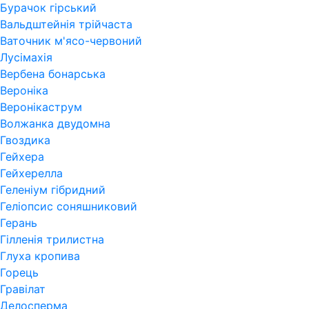
Бурачок гірський
Вальдштейнія трійчаста
Ваточник м'ясо-червоний
Лусімахія
Вербена бонарська
Вероніка
Веронікаструм
Волжанка двудомна
Гвоздика
Гейхера
Гейхерелла
Геленіум гібридний
Геліопсис соняшниковий
Герань
Гiлленiя трилистна
Глуха кропива
Горець
Гравілат
Делосперма