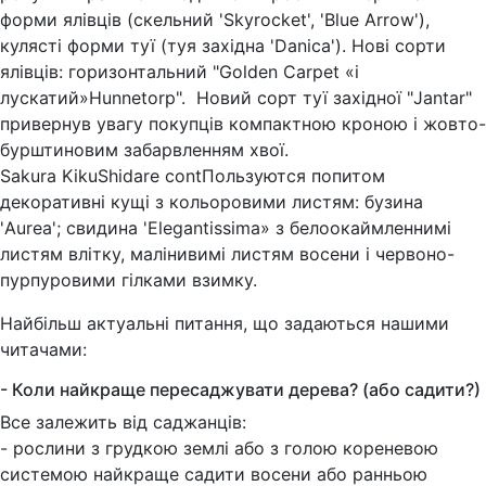
форми ялівців (скельний 'Skyrocket', 'Blue Arrow'),
кулясті форми туї (туя західна 'Danica'). Нові сорти
ялівців: горизонтальний "Golden Carpet «і
лускатий»Hunnetorp". Новий сорт туї західної "Jantar"
привернув увагу покупців компактною кроною і жовто-
бурштиновим забарвленням хвої.
Sakura KikuShidare contПользуются попитом
декоративні кущі з кольоровими листям: бузина
'Aurea'; свидина 'Elegantissimа» з белоокаймленнимі
листям влітку, малінивимі листям восени і червоно-
пурпуровими гілками взимку.
Найбільш актуальні питання, що задаються нашими
читачами:
- Коли найкраще пересаджувати дерева? (або садити?)
Все залежить від саджанців:
- рослини з грудкою землі або з голою кореневою
системою найкраще садити восени або ранньою