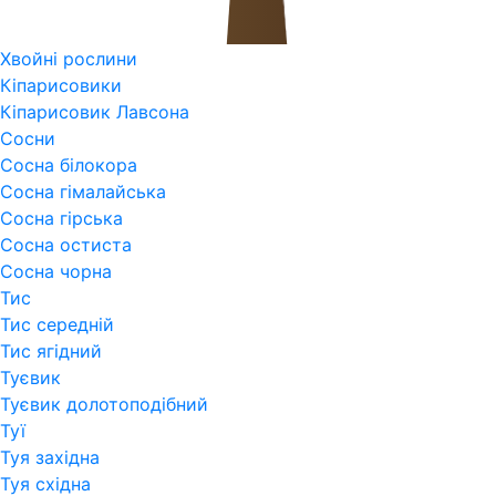
Хвойні рослини
Кіпарисовики
Кіпарисовик Лавсона
Сосни
Сосна білокора
Сосна гімалайська
Сосна гірська
Сосна остиста
Сосна чорна
Тис
Тис середній
Тис ягідний
Туєвик
Туєвик долотоподібний
Туї
Туя західна
Туя східна