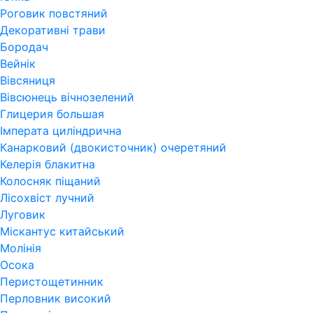
Роговик повстяний
Декоративні трави
Бородач
Вейнік
Вівсяниця
Вівсюнець вічнозелений
Глицерия большая
Імперата циліндрична
Канарковий (двокисточник) очеретяний
Келерія блакитна
Колосняк піщаний
Лісохвіст лучний
Луговик
Міскантус китайський
Молінія
Осока
Перистощетинник
Перловник високий