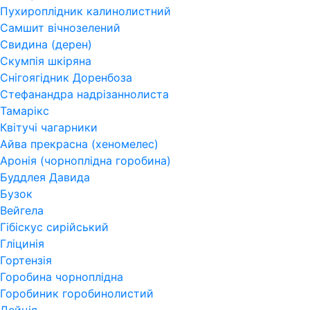
Пухироплідник калинолистний
Самшит вічнозелений
Свидина (дерен)
Скумпія шкіряна
Снігоягідник Доренбоза
Стефанандра надрізаннолиста
Тамарікс
Квітучі чагарники
Айва прекрасна (хеномелес)
Аронія (чорноплідна горобина)
Буддлея Давида
Бузок
Вейгела
Гібіскус сирійський
Гліцинія
Гортензія
Горобина чорноплідна
Горобиник горобинолистий