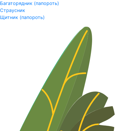
Багаторядник (папороть)
Страусник
Щитник (папороть)