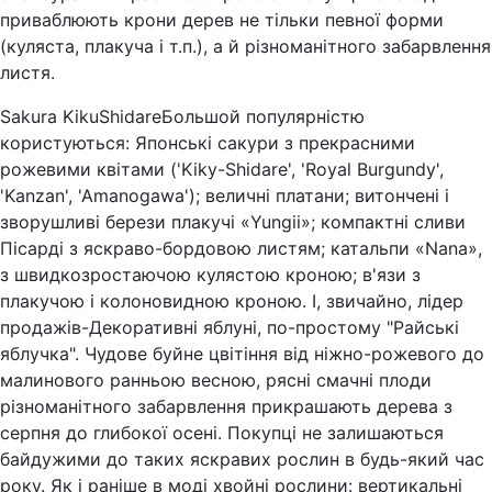
приваблюють крони дерев не тільки певної форми
(куляста, плакуча і т.п.), а й різноманітного забарвлення
листя.
Sakura KikuShidareБольшой популярністю
користуються: Японські сакури з прекрасними
рожевими квітами ('Kiky-Shidare', 'Royal Burgundy',
'Kanzan', 'Amanogawa'); величні платани; витончені і
зворушливі берези плакучі «Yungii»; компактні сливи
Пісарді з яскраво-бордовою листям; катальпи «Nana»,
з швидкозростаючою кулястою кроною; в'язи з
плакучою і колоновидною кроною. І, звичайно, лідер
продажів-Декоративні яблуні, по-простому "Райські
яблучка". Чудове буйне цвітіння від ніжно-рожевого до
малинового ранньою весною, рясні смачні плоди
різноманітного забарвлення прикрашають дерева з
серпня до глибокої осені. Покупці не залишаються
байдужими до таких яскравих рослин в будь-який час
року. Як і раніше в моді хвойні рослини: вертикальні