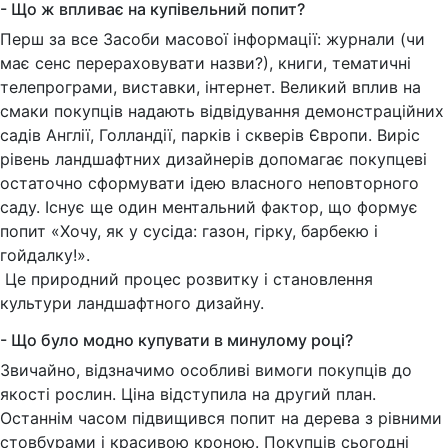
- Що ж впливає на купівельний попит?
Перш за все Засоби масової інформації: журнали (чи
має сенс перераховувати назви?), книги, тематичні
телепрограми, виставки, інтернет. Великий вплив на
смаки покупців надають відвідування демонстраційних
садів Англії, Голландії, парків і скверів Європи. Виріс
рівень ландшафтних дизайнерів допомагає покупцеві
остаточно сформувати ідею власного неповторного
саду. Існує ще один ментальний фактор, що формує
попит «Хочу, як у сусіда: газон, гірку, барбекю і
гойдалку!».
Це природний процес розвитку і становлення
культури ландшафтного дизайну.
- Що було модно купувати в минулому році?
Звичайно, відзначимо особливі вимоги покупців до
якості рослин. Ціна відступила на другий план.
Останнім часом підвищився попит на дерева з рівними
стовбурами і красивою кроною. Покупців сьогодні