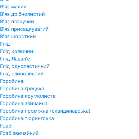
В'яз малий
В'яз дрібнолистий
В'яз плакучий
В'яз присадкуватий
В'яз шорсткий
Глід
Глід колючий
Глід Лавал'є
Глід однопестичний
Глід сливолистий
Горобина
Горобина грецька
Горобина круглолиста
Горобина звичайна
Горобина проміжна (скандинавська)
Горобина тюрингська
Граб
Граб звичайний