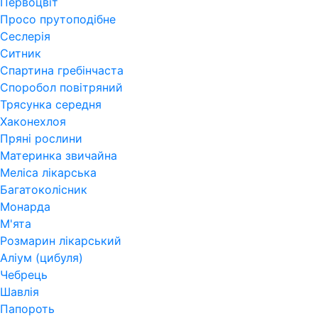
Первоцвіт
Просо прутоподібне
Сеслерія
Ситник
Спартина гребінчаста
Споробол повітряний
Трясунка середня
Хаконехлоя
Пряні рослини
Материнка звичайна
Меліса лікарська
Багатоколісник
Монарда
М'ята
Розмарин лікарський
Аліум (цибуля)
Чебрець
Шавлія
Папороть