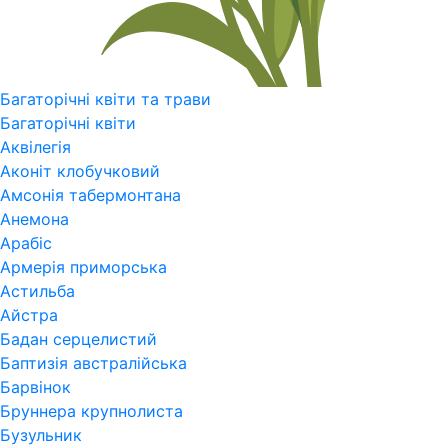
Багаторічні квіти та трави
Багаторічні квіти
Аквілегія
Аконіт клобучковий
Амсонія табермонтана
Анемона
Арабіс
Армерія приморська
Астильба
Айстра
Бадан серцелистий
Баптизія австралійська
Барвінок
Бруннера крупнолиста
Бузульник