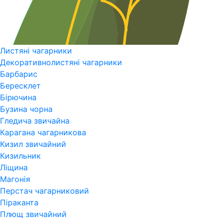
Листяні чагарники
Декоративнолистяні чагарники
Барбарис
Бересклет
Бірючина
Бузина чорна
Гледича звичайна
Карагана чагарникова
Кизил звичайний
Кизильник
Ліщина
Магонія
Перстач чагарниковий
Піраканта
Плющ звичайний