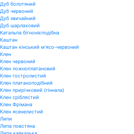
Дуб болотяний
Дуб червоний
Дуб звичайний
Дуб шарлаховий
Катальпа бігнонієподібна
Каштан
Каштан кінський м'ясо-червоний
Клен
Клен червоний
Клен ложноплатановий
Клен гостролистий
Клен платаноподібний
Клен прирічковий (гіннала)
Клен сріблястий
Клен Фрімана
Клен ясенелистий
Липи
Липа повстяна
Липа кавказька