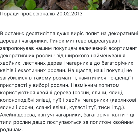
Поради професіоналів
20.02.2013
В останнє десятиліття дуже виріс попит на декоративні
дерева і чагарники. Ринок миттєво відреагував і
запропонував нашим покупцям величезний асортимент
декоративних рослин: від широкого найменування
хвойних, листяних дерев і чагарників до багаторічних
квітів і екзотичних рослин. На щастя, наші покупці не
загубилися в такому розмаїтті, намітилися тенденції і
пристрасті у виборі рослин. Незмінним попитом
користуються хвойні дерева (сосни, ялини, ялиці,
колоноподібні ялівці, туї) і хвойні чагарники (карликові
ялини і сосни, сланкі ялівці, кулясті туї, тиси і т.д.).
Алейні дерева, квітучі чагарники, багаторічні квіти - ці
типи рослин дещо поступаються за попитом хвойним
родичам.