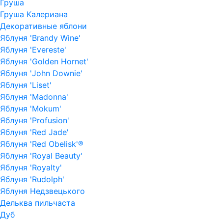
Груша
Груша Калериана
Декоративные яблони
Яблуня 'Brandy Wine'
Яблуня 'Evereste'
Яблуня 'Golden Hornet'
Яблуня 'John Downie'
Яблуня 'Liset'
Яблуня 'Madonna'
Яблуня 'Mokum'
Яблуня 'Profusion'
Яблуня 'Red Jade'
Яблуня 'Red Obelisk'®
Яблуня 'Royal Beauty'
Яблуня 'Royalty'
Яблуня 'Rudolph'
Яблуня Недзвецького
Дельква пильчаста
Дуб