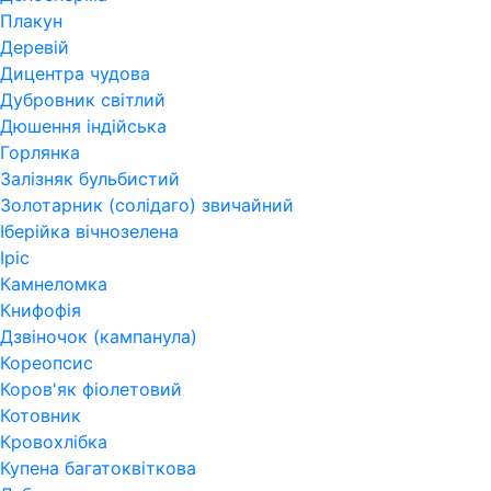
Плакун
Деревій
Дицентра чудова
Дубровник світлий
Дюшення індійська
Горлянка
Залізняк бульбистий
Золотарник (солідаго) звичайний
Іберійка вічнозелена
Іріс
Камнеломка
Книфофія
Дзвіночок (кампанула)
Кореопсис
Коров'як фіолетовий
Котовник
Кровохлібка
Купена багатоквіткова