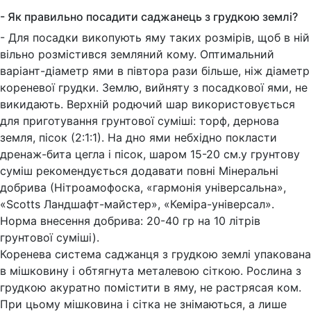
- Як правильно посадити саджанець з грудкою землі?
- Для посадки викопують яму таких розмірів, щоб в ній
вільно розмістився земляний кому. Оптимальний
варіант-діаметр ями в півтора рази більше, ніж діаметр
кореневої грудки. Землю, вийняту з посадкової ями, не
викидають. Верхній родючий шар використовується
для приготування грунтової суміші: торф, дернова
земля, пісок (2:1:1). На дно ями небхідно покласти
дренаж-бита цегла і пісок, шаром 15-20 см.у грунтову
суміш рекомендується додавати повні Мінеральні
добрива (Нітроамофоска, «гармонія універсальна»,
«Scotts Ландшафт-майстер», «Кеміра-універсал».
Норма внесення добрива: 20-40 гр на 10 літрів
грунтової суміші).
Коренева система саджанця з грудкою землі упакована
в мішковину і обтягнута металевою сіткою. Рослина з
грудкою акуратно помістити в яму, не растрясая ком.
При цьому мішковина і сітка не знімаються, а лише