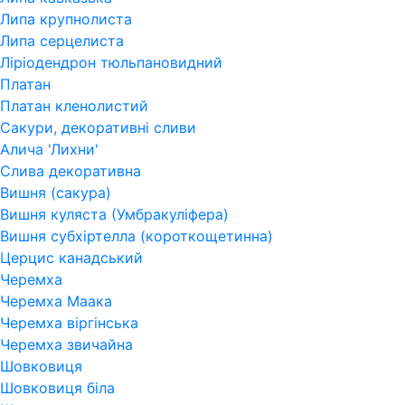
Липа крупнолиста
Липа серцелиста
Ліріодендрон тюльпановидний
Платан
Платан кленолистий
Сакури, декоративні сливи
Алича 'Лихни'
Слива декоративна
Вишня (сакура)
Вишня куляста (Умбракуліфера)
Вишня субхіртелла (короткощетинна)
Церцис канадський
Черемха
Черемха Маака
Черемха віргінська
Черемха звичайна
Шовковиця
Шовковиця біла