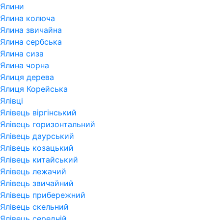
Ялини
Ялина колюча
Ялина звичайна
Ялина сербська
Ялина сиза
Ялина чорна
Ялиця дерева
Ялиця Корейська
Ялівці
Ялівець віргінський
Ялівець горизонтальний
Ялівець даурський
Ялівець козацький
Ялівець китайський
Ялівець лежачий
Ялівець звичайний
Ялівець прибережний
Ялівець скельний
Ялівець середній