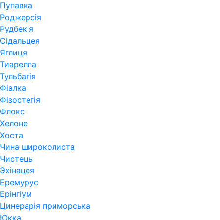
Пупавка
Роджерсія
Рудбекія
Сідальцея
Яглиця
Тиарелла
Тульбагія
Фіалка
Фізостегія
Флокс
Хелоне
Хоста
Чина широколиста
Чистець
Эхінацея
Еремурус
Ерінгіум
Цинерарія приморська
Юкка