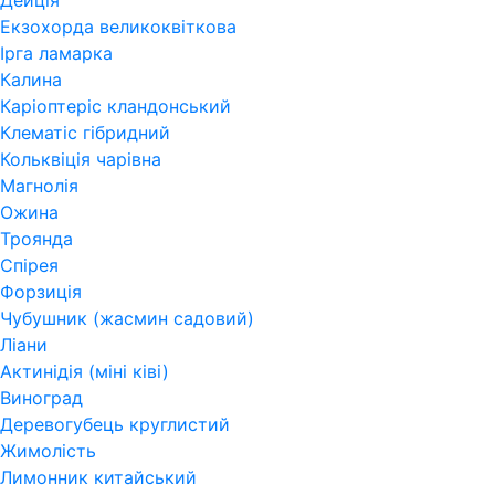
Дейція
Екзохорда великоквіткова
Ірга ламарка
Калина
Каріоптеріс кландонський
Клематіс гібридний
Кольквіція чарівна
Магнолія
Ожина
Троянда
Спірея
Форзиція
Чубушник (жасмин садовий)
Ліани
Актинідія (міні ківі)
Виноград
Деревогубець круглистий
Жимолість
Лимонник китайський