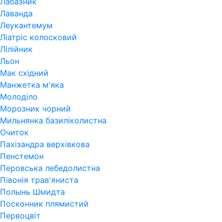
Лабазник
Лаванда
Леукантемум
Ліатріс колосковий
Лілійник
Льон
Мак східний
Манжетка м'яка
Молоділо
Морозник чорний
Мильнянка базиліколистна
Очиток
Пахізандра верхівкова
Пенстемон
Перовська лебедолистна
Півонія трав'яниста
Полынь Шмидта
Посконник плямистий
Первоцвіт