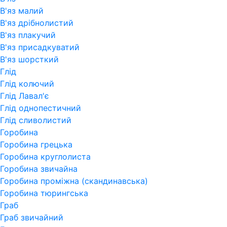
В'яз малий
В'яз дрібнолистий
В'яз плакучий
В'яз присадкуватий
В'яз шорсткий
Глід
Глід колючий
Глід Лавал'є
Глід однопестичний
Глід сливолистий
Горобина
Горобина грецька
Горобина круглолиста
Горобина звичайна
Горобина проміжна (скандинавська)
Горобина тюрингська
Граб
Граб звичайний