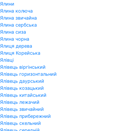
Ялини
Ялина колюча
Ялина звичайна
Ялина сербська
Ялина сиза
Ялина чорна
Ялиця дерева
Ялиця Корейська
Ялівці
Ялівець віргінський
Ялівець горизонтальний
Ялівець даурський
Ялівець козацький
Ялівець китайський
Ялівець лежачий
Ялівець звичайний
Ялівець прибережний
Ялівець скельний
Ялівець середній