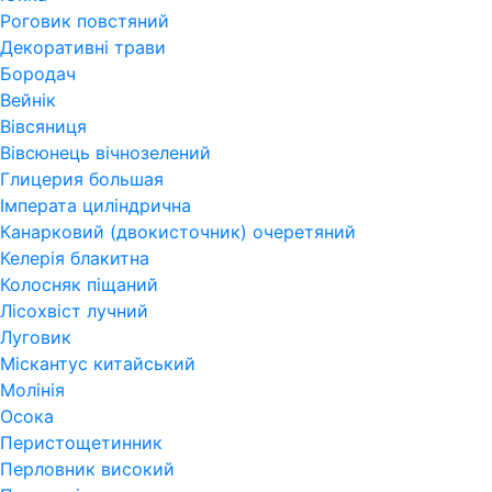
Роговик повстяний
Декоративні трави
Бородач
Вейнік
Вівсяниця
Вівсюнець вічнозелений
Глицерия большая
Імперата циліндрична
Канарковий (двокисточник) очеретяний
Келерія блакитна
Колосняк піщаний
Лісохвіст лучний
Луговик
Міскантус китайський
Молінія
Осока
Перистощетинник
Перловник високий