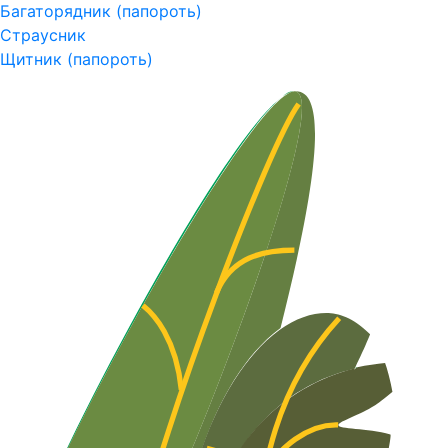
Багаторядник (папороть)
Страусник
Щитник (папороть)