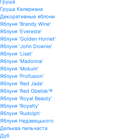
Груша
Груша Калериана
Декоративные яблони
Яблуня 'Brandy Wine'
Яблуня 'Evereste'
Яблуня 'Golden Hornet'
Яблуня 'John Downie'
Яблуня 'Liset'
Яблуня 'Madonna'
Яблуня 'Mokum'
Яблуня 'Profusion'
Яблуня 'Red Jade'
Яблуня 'Red Obelisk'®
Яблуня 'Royal Beauty'
Яблуня 'Royalty'
Яблуня 'Rudolph'
Яблуня Недзвецького
Дельква пильчаста
Дуб