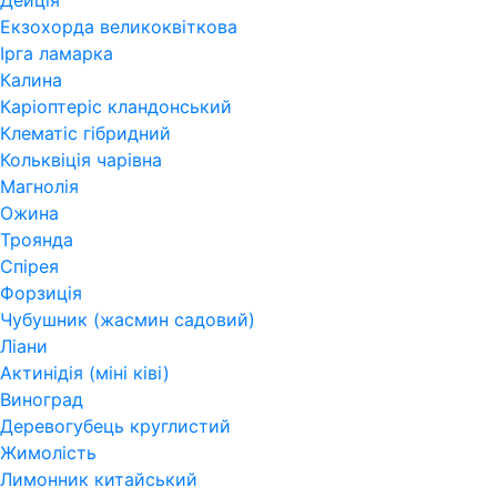
Дейція
Екзохорда великоквіткова
Ірга ламарка
Калина
Каріоптеріс кландонський
Клематіс гібридний
Кольквіція чарівна
Магнолія
Ожина
Троянда
Спірея
Форзиція
Чубушник (жасмин садовий)
Ліани
Актинідія (міні ківі)
Виноград
Деревогубець круглистий
Жимолість
Лимонник китайський