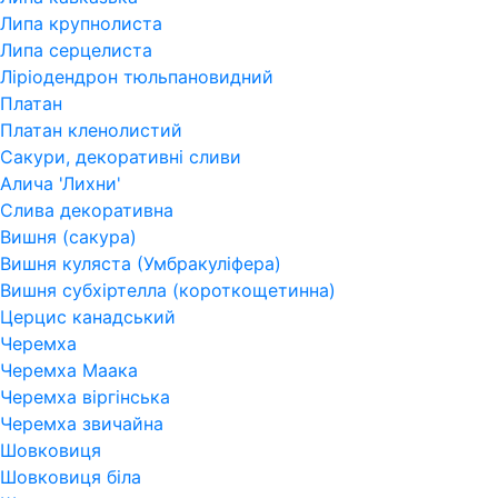
Липа крупнолиста
Липа серцелиста
Ліріодендрон тюльпановидний
Платан
Платан кленолистий
Сакури, декоративні сливи
Алича 'Лихни'
Слива декоративна
Вишня (сакура)
Вишня куляста (Умбракуліфера)
Вишня субхіртелла (короткощетинна)
Церцис канадський
Черемха
Черемха Маака
Черемха віргінська
Черемха звичайна
Шовковиця
Шовковиця біла