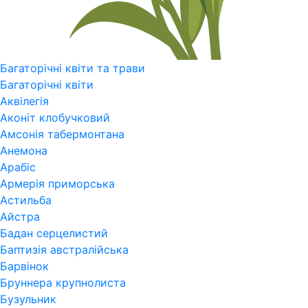
Багаторічні квіти та трави
Багаторічні квіти
Аквілегія
Аконіт клобучковий
Амсонія табермонтана
Анемона
Арабіс
Армерія приморська
Астильба
Айстра
Бадан серцелистий
Баптизія австралійська
Барвінок
Бруннера крупнолиста
Бузульник