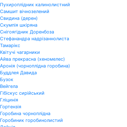
Пухироплідник калинолистний
Самшит вічнозелений
Свидина (дерен)
Скумпія шкіряна
Снігоягідник Доренбоза
Стефанандра надрізаннолиста
Тамарікс
Квітучі чагарники
Айва прекрасна (хеномелес)
Аронія (чорноплідна горобина)
Буддлея Давида
Бузок
Вейгела
Гібіскус сирійський
Гліцинія
Гортензія
Горобина чорноплідна
Горобиник горобинолистий