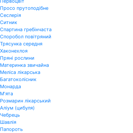
Первоцвіт
Просо прутоподібне
Сеслерія
Ситник
Спартина гребінчаста
Споробол повітряний
Трясунка середня
Хаконехлоя
Пряні рослини
Материнка звичайна
Меліса лікарська
Багатоколісник
Монарда
М'ята
Розмарин лікарський
Аліум (цибуля)
Чебрець
Шавлія
Папороть