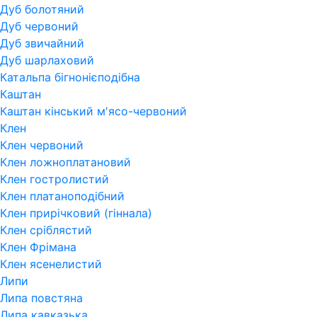
Дуб болотяний
Дуб червоний
Дуб звичайний
Дуб шарлаховий
Катальпа бігнонієподібна
Каштан
Каштан кінський м'ясо-червоний
Клен
Клен червоний
Клен ложноплатановий
Клен гостролистий
Клен платаноподібний
Клен прирічковий (гіннала)
Клен сріблястий
Клен Фрімана
Клен ясенелистий
Липи
Липа повстяна
Липа кавказька