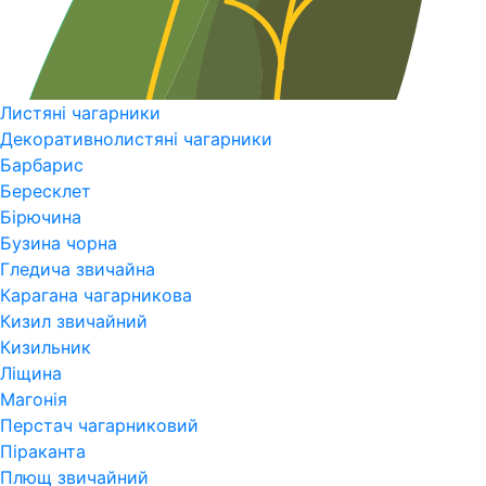
Листяні чагарники
Декоративнолистяні чагарники
Барбарис
Бересклет
Бірючина
Бузина чорна
Гледича звичайна
Карагана чагарникова
Кизил звичайний
Кизильник
Ліщина
Магонія
Перстач чагарниковий
Піраканта
Плющ звичайний