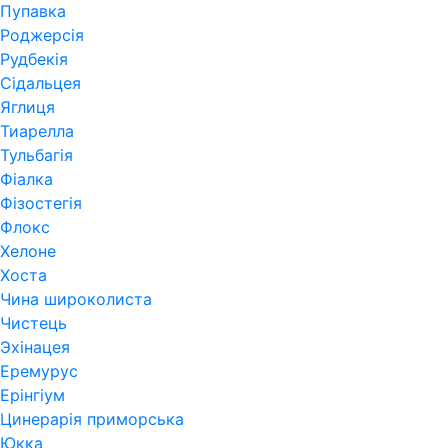
Пупавка
Роджерсія
Рудбекія
Сідальцея
Яглиця
Тиарелла
Тульбагія
Фіалка
Фізостегія
Флокс
Хелоне
Хоста
Чина широколиста
Чистець
Эхінацея
Еремурус
Ерінгіум
Цинерарія приморська
Юкка