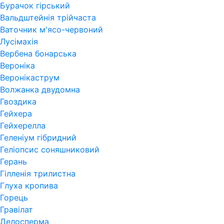
Бурачок гірський
Вальдштейнія трійчаста
Ваточник м'ясо-червоний
Лусімахія
Вербена бонарська
Вероніка
Веронікаструм
Волжанка двудомна
Гвоздика
Гейхера
Гейхерелла
Геленіум гібридний
Геліопсис соняшниковий
Герань
Гiлленiя трилистна
Глуха кропива
Горець
Гравілат
Делосперма