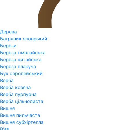
Дерева
Багряник японський
Берези
Береза гімалайська
Береза китайська
Береза плакуча
Бук європейський
Верба
Верба козяча
Верба пурпурна
Верба цільнолиста
Вишня
Вишня пильчаста
Вишня субхіртелла
В'яз