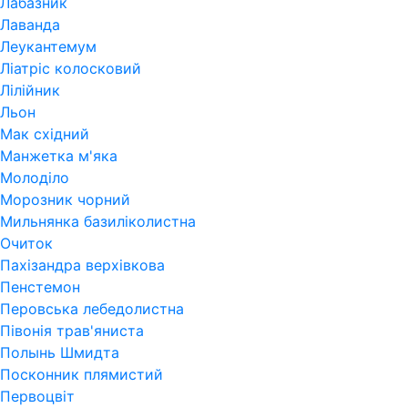
Лабазник
Лаванда
Леукантемум
Ліатріс колосковий
Лілійник
Льон
Мак східний
Манжетка м'яка
Молоділо
Морозник чорний
Мильнянка базиліколистна
Очиток
Пахізандра верхівкова
Пенстемон
Перовська лебедолистна
Півонія трав'яниста
Полынь Шмидта
Посконник плямистий
Первоцвіт