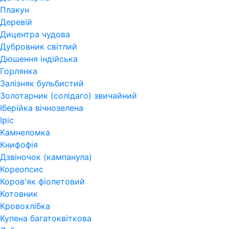
Плакун
Деревій
Дицентра чудова
Дубровник світлий
Дюшення індійська
Горлянка
Залізняк бульбистий
Золотарник (солідаго) звичайний
Іберійка вічнозелена
Іріс
Камнеломка
Книфофія
Дзвіночок (кампанула)
Кореопсис
Коров'як фіолетовий
Котовник
Кровохлібка
Купена багатоквіткова