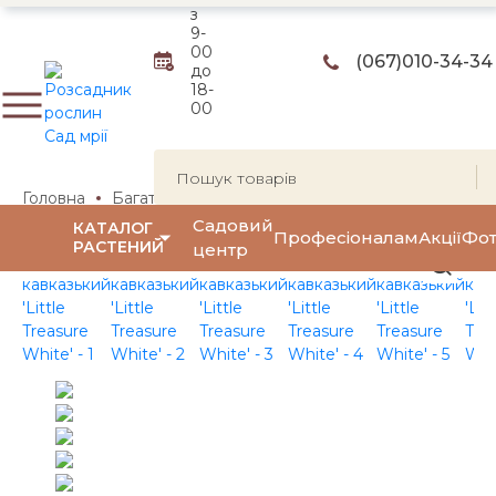
з
9-
00
(067)
010-34-34
до
18-
00
Головна
Багаторічні квіти та трави
Багаторічні квіти
Садовий
КАТАЛОГ
Професіоналам
Акції
Фот
РАСТЕНИЙ
центр