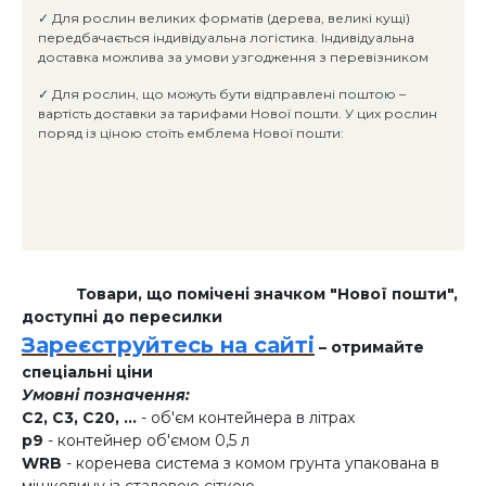
✓ Для рослин великих форматів (дерева, великі кущі)
передбачається індивідуальна логістика. Індивідуальна
доставка можлива за умови узгодження з перевізником
✓ Для рослин, що можуть бути відправлені поштою –
вартість доставки за тарифами Нової пошти. У цих рослин
поряд із ціною стоїть емблема Нової пошти:
Товари, що помічені значком "Нової пошти",
доступні до пересилки
Зареєструйтесь на сайті
– отримайте
спеціальні ціни
Умовні позначення:
C2, C3, C20, ...
- об'єм контейнера в літрах
p9
- контейнер об'ємом 0,5 л
WRB
- коренева система з комом грунта упакована в