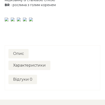
мішковину із сталевою сіткою
BR
- рослина з голим коренем
Опис
Характеристики
Відгуки
0