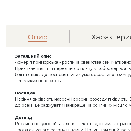
Опис
Характери
Загальний опис
Армерія приморська - рослина сімейства свинчаткових. 
Призначення: для переднього плану міксбордерів, альп
більш стійка до несприятливих умов, особливо взимку, 
невеликих поверхонь.
Посадка
Насіння висівають навесні і восени розсаду пікірують. 
до осені. Висаджувати найкраще на сонячних місцях, мо
Догляд
Рослина посухостійка, але в спекотні дні вимагає рясн
протягом усього сезону і взимку. Полив помірний, регу