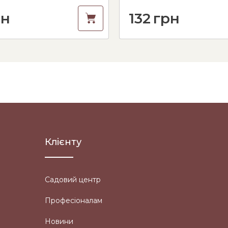
рн
132
грн
Клієнту
Садовий центр
Професіоналам
Новини