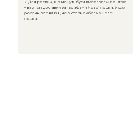
✓ Для рослин, що можуть бути відправлені поштою
– вартість доставки за тарифами Нової пошти. У цих
рослин поряд із ціною стоїть емблема Нової
пошти: