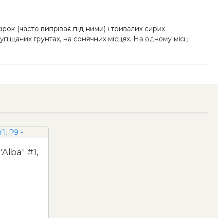
рок (часто випріває під ними) і тривалих сирих
піщаних грунтах, на сонячних місцях. На одному місці
Alba' #1,