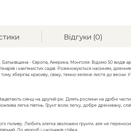
стики
Відгуки
(0)
Батьківщина - Європа, Америка, Монголія. Відомо 50 видів ар
інаріїв і кам'янистих садів. Розмножуються насінням, ділення
тому зберігає красиву, свіжу, темно-зелене листя до весни. У
Зацвітають сіянці на другий рік. Ділять рослини на дрібні час
жлива легка півтінь. Грунт воліє легку, добре дреновану, сла
ого поливу. Любить злегка зволожені грунти, але не переносит
лярний. До хвороб і шкідників стійка.