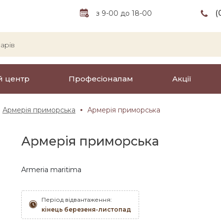
(
з 9-00 до 18-00
й центр
Професіоналам
Акції
Армерія приморська
Армерія приморська
Армерія приморська
Armeria maritima
Період відвантаження:
кінець березеня-листопад