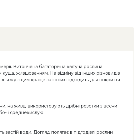
мерії. Витончена багаторічна квітуча рослина.
м куща, живцюванням. На відміну від інших різновидів
 зв'язку з цим краще за інших підходить для покриття
тини, на живці використовують дрібні розетки з весни
бо- і среднекислую.
ь застій води. Догляд полягає в підгодівлі рослин