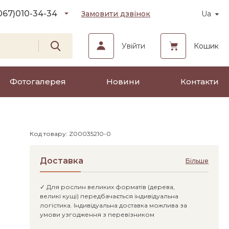
067)
010-34-34
Замовити дзвінок
Ua
Увійти
Кошик
Фотогалерея
Новини
Контакти
Код товару: Z00035210-0
Доставка
Більше
✓ Для рослин великих форматів (дерева,
великі кущі) передбачається індивідуальна
логістика. Індивідуальна доставка можлива за
умови узгодження з перевізником