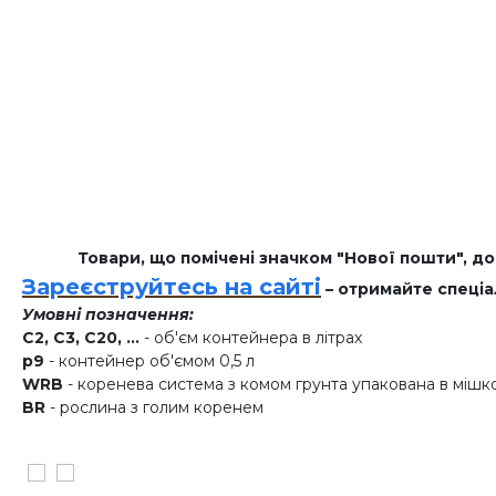
Товари, що помічені значком "Нової пошти", д
Зареєструйтесь на сайті
– отримайте спеціа
Умовні позначення:
C2, C3, C20, ...
- об'єм контейнера в літрах
p9
- контейнер об'ємом 0,5 л
WRB
- коренева система з комом грунта упакована в мішк
BR
- рослина з голим коренем