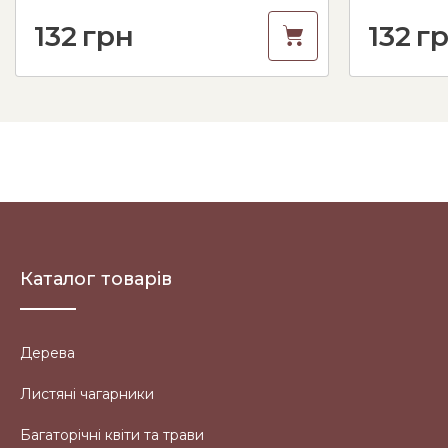
132
грн
132
г
Каталог товарів
Дерева
Листяні чагарники
Багаторічні квіти та трави