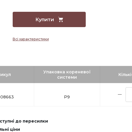
Купити
Всі характеристики
Упаковка кореневої
икул
Кількі
системи
08663
Р9
оступні до пересилки
льні ціни