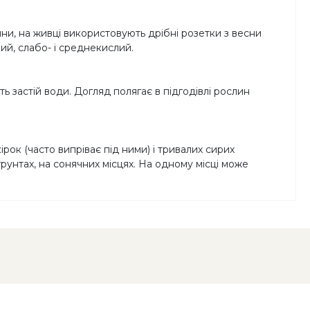
тини, на живці використовують дрібні розетки з весни
ий, слабо- і среднекислий.
ь застій води. Догляд полягає в підгодівлі рослин
рок (часто випріває під ними) і тривалих сирих
рунтах, на сонячних місцях. На одному місці може