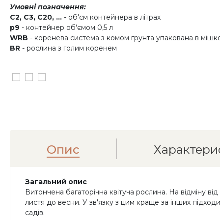
Умовні позначення:
C2, C3, C20, ...
- об'єм контейнера в літрах
p9
- контейнер об'ємом 0,5 л
WRB
- коренева система з комом грунта упакована в мішк
BR
- рослина з голим коренем
Опис
Характери
Загальний опис
Витончена багаторічна квітуча рослина. На відміну від
листя до весни. У зв'язку з цим краще за інших підход
садів.