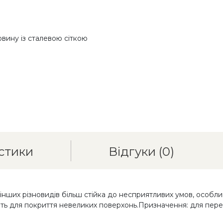
овину із сталевою сіткою
стики
Відгуки
(0)
 інших різновидів більш стійка до несприятливих умов, особли
ить для покриття невеликих поверхонь.Призначення: для перед