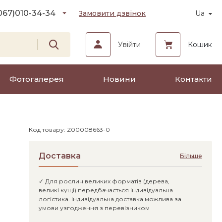
067)
010-34-34
Замовити дзвінок
Ua
Увійти
Кошик
Фотогалерея
Новини
Контакти
Код товару: Z00008663-0
Доставка
Більше
✓ Для рослин великих форматів (дерева,
великі кущі) передбачається індивідуальна
логістика. Індивідуальна доставка можлива за
умови узгодження з перевізником