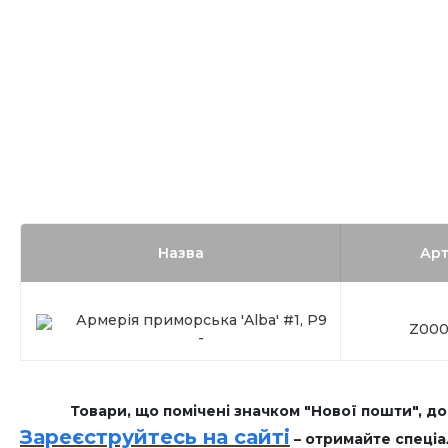
Назва
Арт
Армерія приморська 'Alba' #1, Р9
Z000
-
Товари, що помічені значком "Нової пошти", д
Зареєструйтесь на сайті
– отримайте спеціа