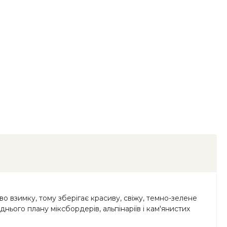
во взимку, тому зберігає красиву, свіжу, темно-зелене
нього плану міксбордерів, альпінаріїв і кам'янистих