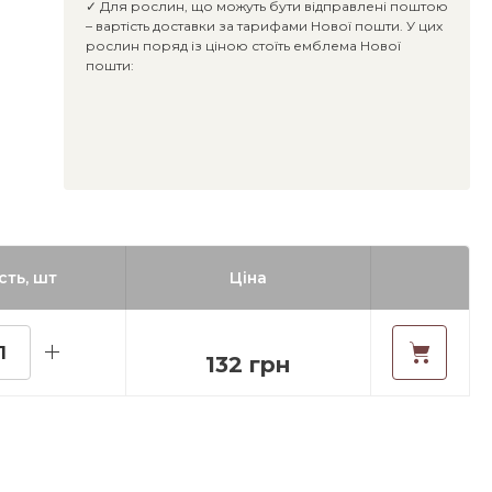
✓ Для рослин, що можуть бути відправлені поштою
– вартість доставки за тарифами Нової пошти. У цих
рослин поряд із ціною стоїть емблема Нової
пошти:
сть, шт
Ціна
132 грн