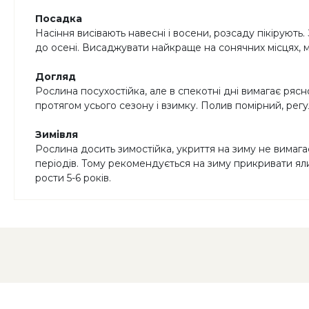
Посадка
Насіння висівають навесні і восени, розсаду пікірують.
до осені. Висаджувати найкраще на сонячних місцях, м
Догляд
Рослина посухостійка, але в спекотні дні вимагає рясн
протягом усього сезону і взимку. Полив помірний, регу
Зимівля
Рослина досить зимостійка, укриття на зиму не вимагає
періодів. Тому рекомендується на зиму прикривати яли
рости 5-6 років.