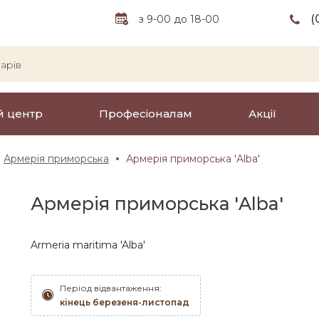
(
з 9-00 до 18-00
й центр
Професіоналам
Акції
Армерія приморська
Армерія приморська 'Alba'
Армерія приморська 'Alba'
Armeria maritima 'Alba'
Період відвантаження:
кінець березеня-листопад