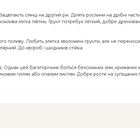
 Зацвітають сіянці на другий рік. Ділять рослини на дрібні час
ожлива легка півтінь. Грунт потребує легкий, добре дренован
ого поливу. Любить злегка зволожені грунти, але не переносит
лярний. До хвороб і шкідників стійка.
. Однак цей багаторічник боїться безсніжних зим, крижаних кі
новим гіллям або опалим листям. Добре росте на супіщаних г