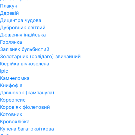
Плакун
Деревій
Дицентра чудова
Дубровник світлий
Дюшення індійська
Горлянка
Залізняк бульбистий
Золотарник (солідаго) звичайний
Іберійка вічнозелена
Іріс
Камнеломка
Книфофія
Дзвіночок (кампанула)
Кореопсис
Коров'як фіолетовий
Котовник
Кровохлібка
Купена багатоквіткова