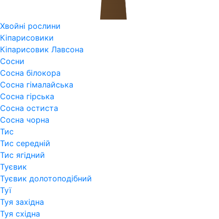
Хвойні рослини
Кіпарисовики
Кіпарисовик Лавсона
Сосни
Сосна білокора
Сосна гімалайська
Сосна гірська
Сосна остиста
Сосна чорна
Тис
Тис середній
Тис ягідний
Туєвик
Туєвик долотоподібний
Туї
Туя західна
Туя східна