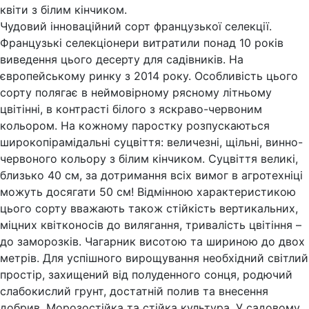
квіти з білим кінчиком.
Чудовий інноваційний сорт французької селекції.
Французькі селекціонери витратили понад 10 років
виведення цього десерту для садівників. На
європейському ринку з 2014 року. Особливість цього
сорту полягає в неймовірному рясному літньому
цвітінні, в контрасті білого з яскраво-червоним
кольором. На кожному паростку розпускаються
широкопірамідальні суцвіття: величезні, щільні, винно-
червоного кольору з білим кінчиком. Суцвіття великі,
близько 40 см, за дотримання всіх вимог в агротехніці
можуть досягати 50 см! Відмінною характеристикою
цього сорту вважають також стійкість вертикальних,
міцних квітконосів до вилягання, тривалість цвітіння –
до заморозків. Чагарник висотою та шириною до двох
метрів. Для успішного вирощування необхідний світлий
простір, захищений від полуденного сонця, родючий
слабокислий грунт, достатній полив та внесення
добрив. Морозостійка та стійка культура. У садовому