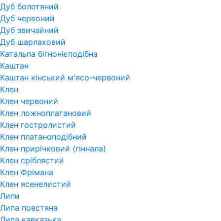
Дуб болотяний
Дуб червоний
Дуб звичайний
Дуб шарлаховий
Катальпа бігнонієподібна
Каштан
Каштан кінський м'ясо-червоний
Клен
Клен червоний
Клен ложноплатановий
Клен гостролистий
Клен платаноподібний
Клен прирічковий (гіннала)
Клен сріблястий
Клен Фрімана
Клен ясенелистий
Липи
Липа повстяна
Липа кавказька