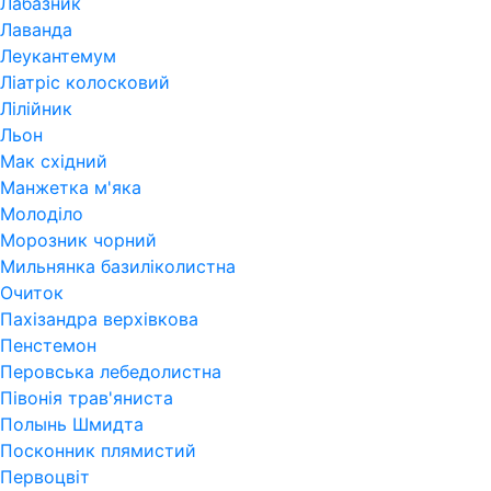
Лабазник
Лаванда
Леукантемум
Ліатріс колосковий
Лілійник
Льон
Мак східний
Манжетка м'яка
Молоділо
Морозник чорний
Мильнянка базиліколистна
Очиток
Пахізандра верхівкова
Пенстемон
Перовська лебедолистна
Півонія трав'яниста
Полынь Шмидта
Посконник плямистий
Первоцвіт