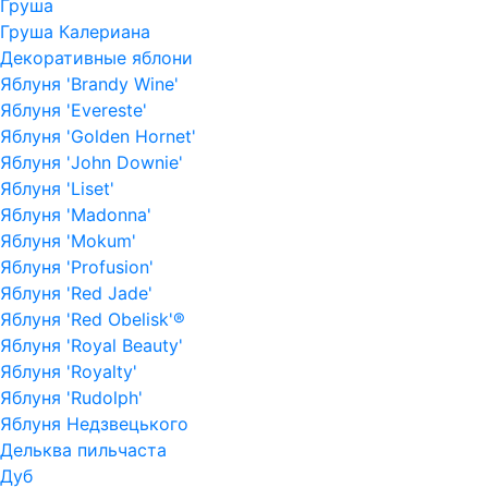
Груша
Груша Калериана
Декоративные яблони
Яблуня 'Brandy Wine'
Яблуня 'Evereste'
Яблуня 'Golden Hornet'
Яблуня 'John Downie'
Яблуня 'Liset'
Яблуня 'Madonna'
Яблуня 'Mokum'
Яблуня 'Profusion'
Яблуня 'Red Jade'
Яблуня 'Red Obelisk'®
Яблуня 'Royal Beauty'
Яблуня 'Royalty'
Яблуня 'Rudolph'
Яблуня Недзвецького
Дельква пильчаста
Дуб