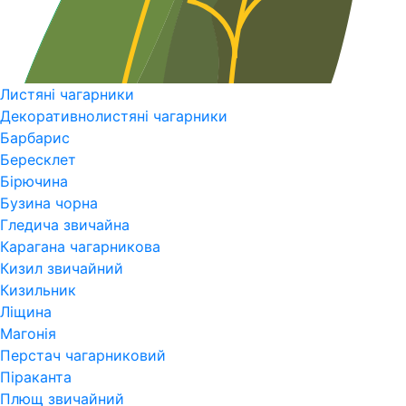
Листяні чагарники
Декоративнолистяні чагарники
Барбарис
Бересклет
Бірючина
Бузина чорна
Гледича звичайна
Карагана чагарникова
Кизил звичайний
Кизильник
Ліщина
Магонія
Перстач чагарниковий
Піраканта
Плющ звичайний