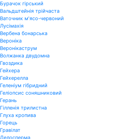
Бурачок гірський
Вальдштейнія трійчаста
Ваточник м'ясо-червоний
Лусімахія
Вербена бонарська
Вероніка
Веронікаструм
Волжанка двудомна
Гвоздика
Гейхера
Гейхерелла
Геленіум гібридний
Геліопсис соняшниковий
Герань
Гiлленiя трилистна
Глуха кропива
Горець
Гравілат
Делосперма