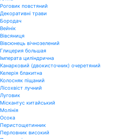
Роговик повстяний
Декоративні трави
Бородач
Вейнік
Вівсяниця
Вівсюнець вічнозелений
Глицерия большая
Імперата циліндрична
Канарковий (двокисточник) очеретяний
Келерія блакитна
Колосняк піщаний
Лісохвіст лучний
Луговик
Міскантус китайський
Молінія
Осока
Перистощетинник
Перловник високий