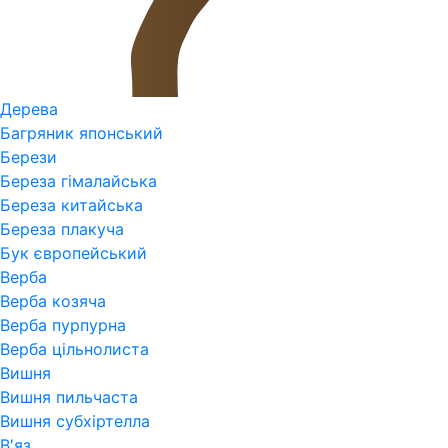
Дерева
Багряник японський
Берези
Береза гімалайська
Береза китайська
Береза плакуча
Бук європейський
Верба
Верба козяча
Верба пурпурна
Верба цільнолиста
Вишня
Вишня пильчаста
Вишня субхіртелла
В'яз