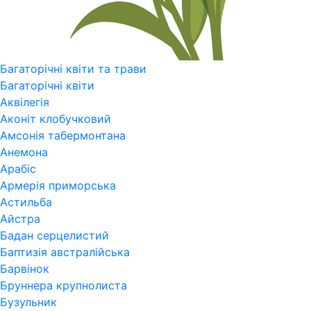
Багаторічні квіти та трави
Багаторічні квіти
Аквілегія
Аконіт клобучковий
Амсонія табермонтана
Анемона
Арабіс
Армерія приморська
Астильба
Айстра
Бадан серцелистий
Баптизія австралійська
Барвінок
Бруннера крупнолиста
Бузульник