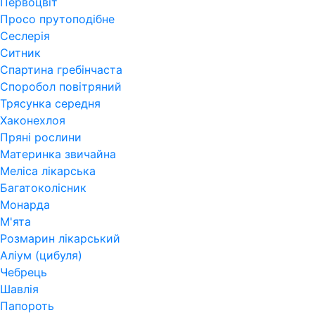
Первоцвіт
Просо прутоподібне
Сеслерія
Ситник
Спартина гребінчаста
Споробол повітряний
Трясунка середня
Хаконехлоя
Пряні рослини
Материнка звичайна
Меліса лікарська
Багатоколісник
Монарда
М'ята
Розмарин лікарський
Аліум (цибуля)
Чебрець
Шавлія
Папороть