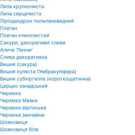
Липа крупнолиста
Липа серцелиста
Ліріодендрон тюльпановидний
Платан
Платан кленолистий
Сакури, декоративні сливи
Алича 'Лихни'
Слива декоративна
Вишня (сакура)
Вишня куляста (Умбракуліфера)
Вишня субхіртелла (короткощетинна)
Церцис канадський
Черемха
Черемха Маака
Черемха віргінська
Черемха звичайна
Шовковиця
Шовковиця біла