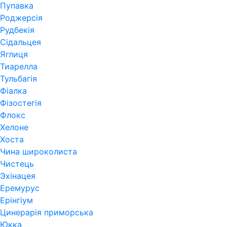
Пупавка
Роджерсія
Рудбекія
Сідальцея
Яглиця
Тиарелла
Тульбагія
Фіалка
Фізостегія
Флокс
Хелоне
Хоста
Чина широколиста
Чистець
Эхінацея
Еремурус
Ерінгіум
Цинерарія приморська
Юкка