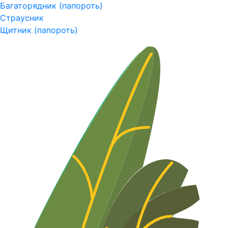
Багаторядник (папороть)
Страусник
Щитник (папороть)