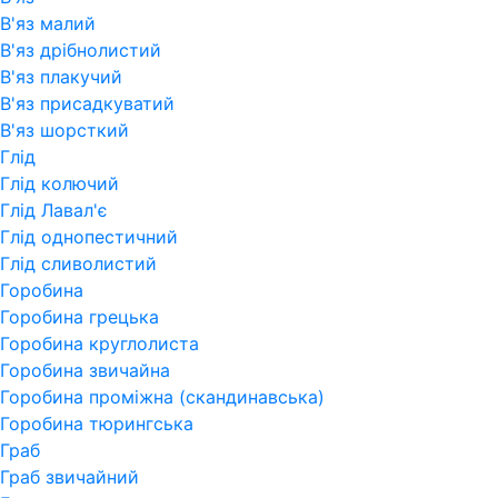
В'яз малий
В'яз дрібнолистий
В'яз плакучий
В'яз присадкуватий
В'яз шорсткий
Глід
Глід колючий
Глід Лавал'є
Глід однопестичний
Глід сливолистий
Горобина
Горобина грецька
Горобина круглолиста
Горобина звичайна
Горобина проміжна (скандинавська)
Горобина тюрингська
Граб
Граб звичайний