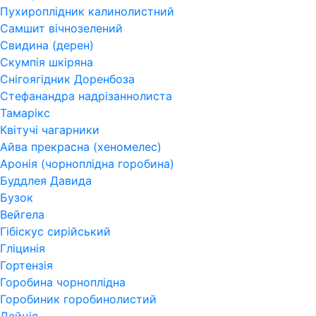
Пухироплідник калинолистний
Самшит вічнозелений
Свидина (дерен)
Скумпія шкіряна
Снігоягідник Доренбоза
Стефанандра надрізаннолиста
Тамарікс
Квітучі чагарники
Айва прекрасна (хеномелес)
Аронія (чорноплідна горобина)
Буддлея Давида
Бузок
Вейгела
Гібіскус сирійський
Гліцинія
Гортензія
Горобина чорноплідна
Горобиник горобинолистий