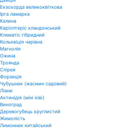
Дейція
Екзохорда великоквіткова
Ірга ламарка
Калина
Каріоптеріс кландонський
Клематіс гібридний
Кольквіція чарівна
Магнолія
Ожина
Троянда
Спірея
Форзиція
Чубушник (жасмин садовий)
Ліани
Актинідія (міні ківі)
Виноград
Деревогубець круглистий
Жимолість
Лимонник китайський