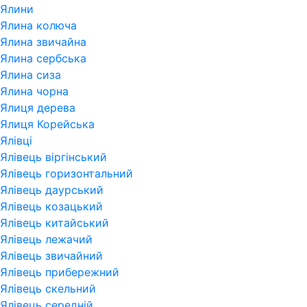
Ялини
Ялина колюча
Ялина звичайна
Ялина сербська
Ялина сиза
Ялина чорна
Ялиця дерева
Ялиця Корейська
Ялівці
Ялівець віргінський
Ялівець горизонтальний
Ялівець даурський
Ялівець козацький
Ялівець китайський
Ялівець лежачий
Ялівець звичайний
Ялівець прибережний
Ялівець скельний
Ялівець середній