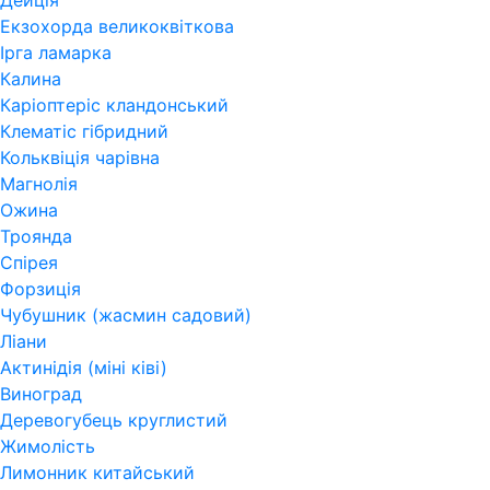
Дейція
Екзохорда великоквіткова
Ірга ламарка
Калина
Каріоптеріс кландонський
Клематіс гібридний
Кольквіція чарівна
Магнолія
Ожина
Троянда
Спірея
Форзиція
Чубушник (жасмин садовий)
Ліани
Актинідія (міні ківі)
Виноград
Деревогубець круглистий
Жимолість
Лимонник китайський