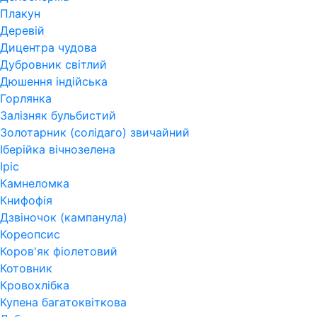
Плакун
Деревій
Дицентра чудова
Дубровник світлий
Дюшення індійська
Горлянка
Залізняк бульбистий
Золотарник (солідаго) звичайний
Іберійка вічнозелена
Іріс
Камнеломка
Книфофія
Дзвіночок (кампанула)
Кореопсис
Коров'як фіолетовий
Котовник
Кровохлібка
Купена багатоквіткова