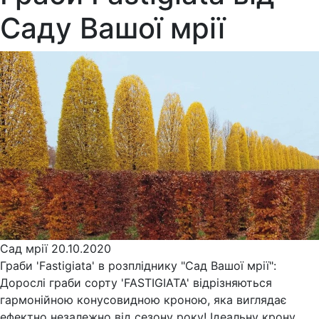
Саду Вашої мрії
Сад мрії
20.10.2020
Граби 'Fastigiata' в розпліднику "Сад Вашої мрії":
Дорослі граби сорту 'FASTIGIATA' відрізняються
гармонійною конусовидною кроною, яка виглядає
ефектно незалежно від сезону року! Ідеальну крону