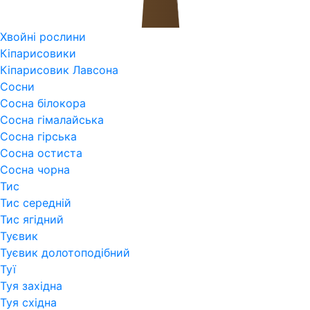
Хвойні рослини
Кіпарисовики
Кіпарисовик Лавсона
Сосни
Сосна білокора
Сосна гімалайська
Сосна гірська
Сосна остиста
Сосна чорна
Тис
Тис середній
Тис ягідний
Туєвик
Туєвик долотоподібний
Туї
Туя західна
Туя східна