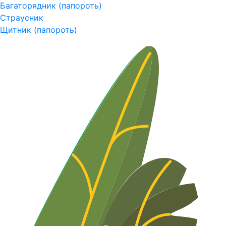
Багаторядник (папороть)
Страусник
Щитник (папороть)