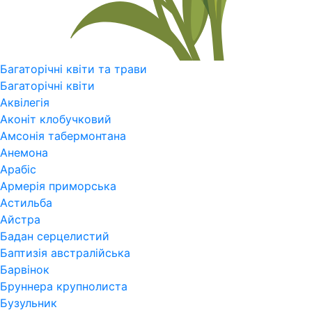
Багаторічні квіти та трави
Багаторічні квіти
Аквілегія
Аконіт клобучковий
Амсонія табермонтана
Анемона
Арабіс
Армерія приморська
Астильба
Айстра
Бадан серцелистий
Баптизія австралійська
Барвінок
Бруннера крупнолиста
Бузульник