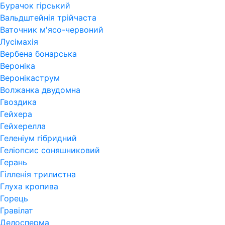
Бурачок гірський
Вальдштейнія трійчаста
Ваточник м'ясо-червоний
Лусімахія
Вербена бонарська
Вероніка
Веронікаструм
Волжанка двудомна
Гвоздика
Гейхера
Гейхерелла
Геленіум гібридний
Геліопсис соняшниковий
Герань
Гiлленiя трилистна
Глуха кропива
Горець
Гравілат
Делосперма