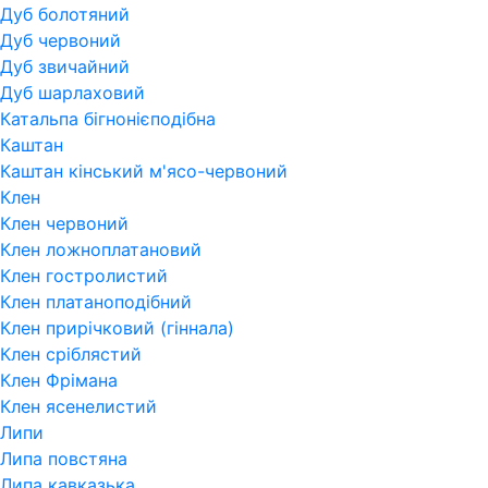
Дуб болотяний
Дуб червоний
Дуб звичайний
Дуб шарлаховий
Катальпа бігнонієподібна
Каштан
Каштан кінський м'ясо-червоний
Клен
Клен червоний
Клен ложноплатановий
Клен гостролистий
Клен платаноподібний
Клен прирічковий (гіннала)
Клен сріблястий
Клен Фрімана
Клен ясенелистий
Липи
Липа повстяна
Липа кавказька