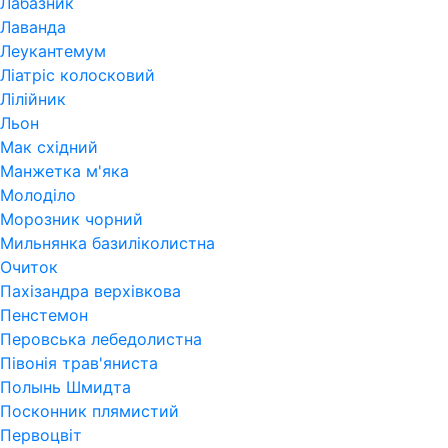
Лабазник
Лаванда
Леукантемум
Ліатріс колосковий
Лілійник
Льон
Мак східний
Манжетка м'яка
Молоділо
Морозник чорний
Мильнянка базиліколистна
Очиток
Пахізандра верхівкова
Пенстемон
Перовська лебедолистна
Півонія трав'яниста
Полынь Шмидта
Посконник плямистий
Первоцвіт