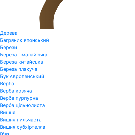
Дерева
Багряник японський
Берези
Береза гімалайська
Береза китайська
Береза плакуча
Бук європейський
Верба
Верба козяча
Верба пурпурна
Верба цільнолиста
Вишня
Вишня пильчаста
Вишня субхіртелла
В'яз