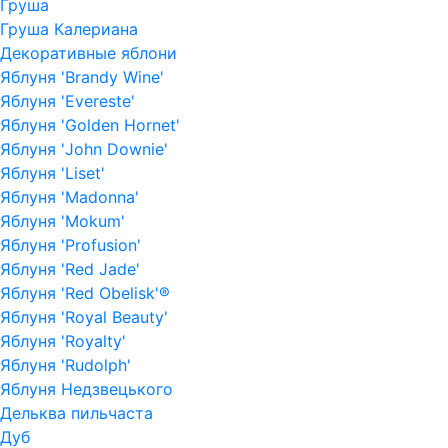
Груша
Груша Калериана
Декоративные яблони
Яблуня 'Brandy Wine'
Яблуня 'Evereste'
Яблуня 'Golden Hornet'
Яблуня 'John Downie'
Яблуня 'Liset'
Яблуня 'Madonna'
Яблуня 'Mokum'
Яблуня 'Profusion'
Яблуня 'Red Jade'
Яблуня 'Red Obelisk'®
Яблуня 'Royal Beauty'
Яблуня 'Royalty'
Яблуня 'Rudolph'
Яблуня Недзвецького
Дельква пильчаста
Дуб