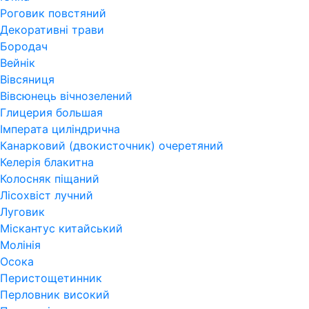
Роговик повстяний
Декоративні трави
Бородач
Вейнік
Вівсяниця
Вівсюнець вічнозелений
Глицерия большая
Імперата циліндрична
Канарковий (двокисточник) очеретяний
Келерія блакитна
Колосняк піщаний
Лісохвіст лучний
Луговик
Міскантус китайський
Молінія
Осока
Перистощетинник
Перловник високий