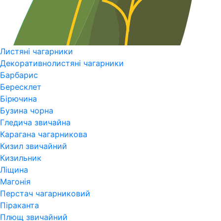
Листяні чагарники
Декоративнолистяні чагарники
Барбарис
Бересклет
Бірючина
Бузина чорна
Гледича звичайна
Карагана чагарникова
Кизил звичайний
Кизильник
Ліщина
Магонія
Перстач чагарниковий
Піраканта
Плющ звичайний