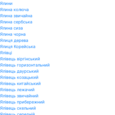
Ялини
Ялина колюча
Ялина звичайна
Ялина сербська
Ялина сиза
Ялина чорна
Ялиця дерева
Ялиця Корейська
Ялівці
Ялівець віргінський
Ялівець горизонтальний
Ялівець даурський
Ялівець козацький
Ялівець китайський
Ялівець лежачий
Ялівець звичайний
Ялівець прибережний
Ялівець скельний
Ялівець середній