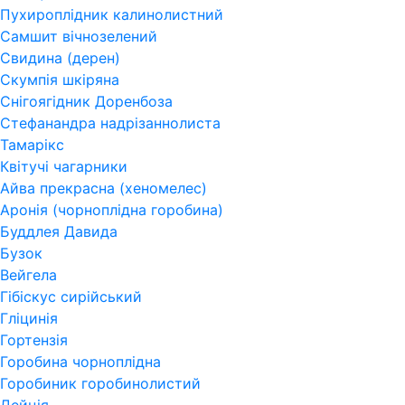
Пухироплідник калинолистний
Самшит вічнозелений
Свидина (дерен)
Скумпія шкіряна
Снігоягідник Доренбоза
Стефанандра надрізаннолиста
Тамарікс
Квітучі чагарники
Айва прекрасна (хеномелес)
Аронія (чорноплідна горобина)
Буддлея Давида
Бузок
Вейгела
Гібіскус сирійський
Гліцинія
Гортензія
Горобина чорноплідна
Горобиник горобинолистий