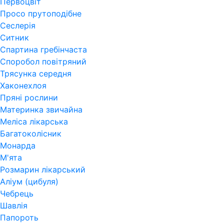
Первоцвіт
Просо прутоподібне
Сеслерія
Ситник
Спартина гребінчаста
Споробол повітряний
Трясунка середня
Хаконехлоя
Пряні рослини
Материнка звичайна
Меліса лікарська
Багатоколісник
Монарда
М'ята
Розмарин лікарський
Аліум (цибуля)
Чебрець
Шавлія
Папороть