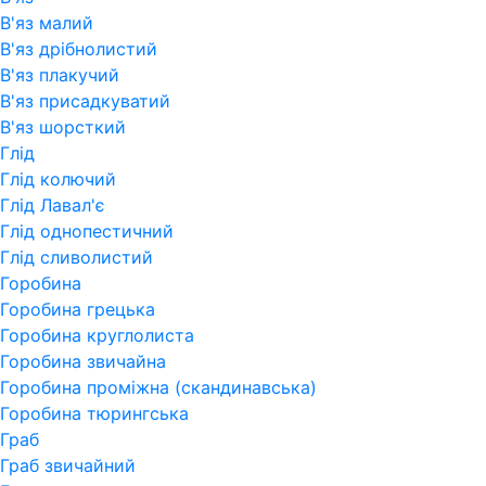
В'яз малий
В'яз дрібнолистий
В'яз плакучий
В'яз присадкуватий
В'яз шорсткий
Глід
Глід колючий
Глід Лавал'є
Глід однопестичний
Глід сливолистий
Горобина
Горобина грецька
Горобина круглолиста
Горобина звичайна
Горобина проміжна (скандинавська)
Горобина тюрингська
Граб
Граб звичайний