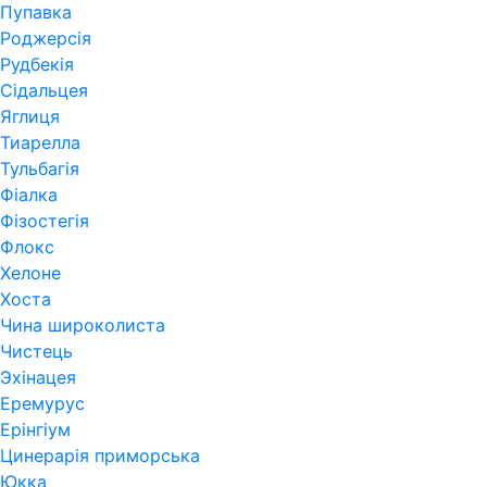
Пупавка
Роджерсія
Рудбекія
Сідальцея
Яглиця
Тиарелла
Тульбагія
Фіалка
Фізостегія
Флокс
Хелоне
Хоста
Чина широколиста
Чистець
Эхінацея
Еремурус
Ерінгіум
Цинерарія приморська
Юкка