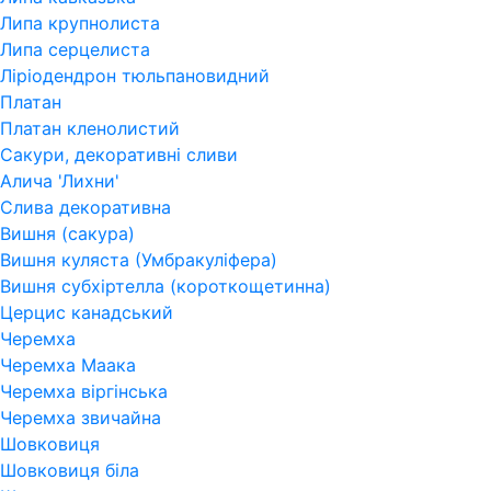
Липа крупнолиста
Липа серцелиста
Ліріодендрон тюльпановидний
Платан
Платан кленолистий
Сакури, декоративні сливи
Алича 'Лихни'
Слива декоративна
Вишня (сакура)
Вишня куляста (Умбракуліфера)
Вишня субхіртелла (короткощетинна)
Церцис канадський
Черемха
Черемха Маака
Черемха віргінська
Черемха звичайна
Шовковиця
Шовковиця біла