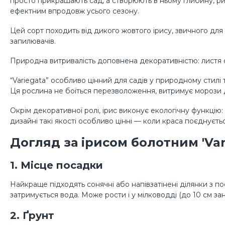
просто прикрашають сад, а створюють в ньому глибину, рит
ефектним впродовж усього сезону.
Цей сорт походить від дикого жовтого ірису, звичного для 
запилювачів.
Природна витривалість доповнена декоративністю: листя ст
“Variegata” особливо цінний для садів у природному стилі т
Ця рослина не боїться перезволоження, витримує морози д
Окрім декоративної ролі, ірис виконує екологічну функцію:
дизайні такі якості особливо цінні — коли краса поєднуєть
Догляд за ірисом болотним 'Var
1. Місце посадки
Найкраще підходять сонячні або напівзатінені ділянки з п
затримується вода. Може рости і у мілководді (до 10 см за
2. Ґрунт