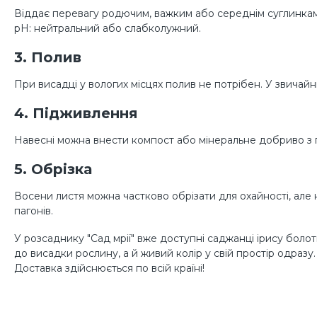
Віддає перевагу родючим, важким або середнім суглинкам 
pH: нейтральний або слабколужний.
3. Полив
При висадці у вологих місцях полив не потрібен. У звичай
4. Підживлення
Навесні можна внести компост або мінеральне добриво з 
5. Обрізка
Восени листя можна частково обрізати для охайності, але
пагонів.
У розсаднику "Сад мрії" вже доступні саджанці ірису болотн
до висадки рослину, а й живий колір у свій простір одразу
Доставка здійснюється по всій країні!