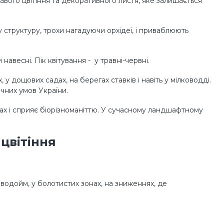
авого цвітіння та декоративного листя, яке залишається
у структуру, трохи нагадуючи орхідеї, і приваблюють
весні. Пік квітування - у травні-червні.
у дощових садах, на берегах ставків і навіть у мілководді.
чних умов України.
егах і сприяє біорізноманіттю. У сучасному ландшафтному
 цвітіння
водойм, у болотистих зонах, на зниженнях, де