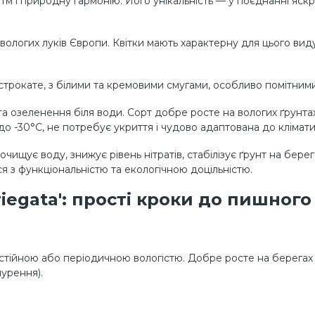
м і природну гармонію. Його унікальність — у поєднанні яскр
вологих луків Європи. Квітки мають характерну для цього вид
рокате, з білими та кремовими смугами, особливо помітними на
а озеленення біля води. Сорт добре росте на вологих ґрунтах, 
о -30°C, не потребує укриття і чудово адаптована до клімати
 очищує воду, знижує рівень нітратів, стабілізує ґрунт на бер
ся з функціональністю та екологічною доцільністю.
iegata': прості кроки до пишного
остійною або періодичною вологістю. Добре росте на берегах 
нурення).