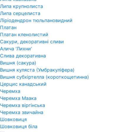
Липа крупнолиста
Липа серцелиста
Ліріодендрон тюльпановидний
Платан
Платан кленолистий
Сакури, декоративні сливи
Алича 'Лихни'
Слива декоративна
Вишня (сакура)
Вишня куляста (Умбракуліфера)
Вишня субхіртелла (короткощетинна)
Церцис канадський
Черемха
Черемха Маака
Черемха віргінська
Черемха звичайна
Шовковиця
Шовковиця біла