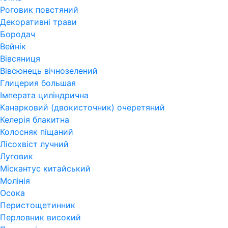
Роговик повстяний
Декоративні трави
Бородач
Вейнік
Вівсяниця
Вівсюнець вічнозелений
Глицерия большая
Імперата циліндрична
Канарковий (двокисточник) очеретяний
Келерія блакитна
Колосняк піщаний
Лісохвіст лучний
Луговик
Міскантус китайський
Молінія
Осока
Перистощетинник
Перловник високий