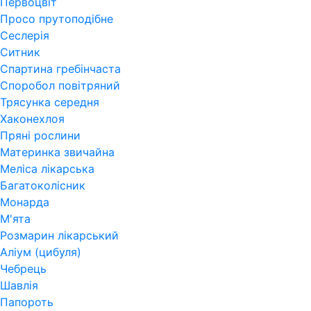
Первоцвіт
Просо прутоподібне
Сеслерія
Ситник
Спартина гребінчаста
Споробол повітряний
Трясунка середня
Хаконехлоя
Пряні рослини
Материнка звичайна
Меліса лікарська
Багатоколісник
Монарда
М'ята
Розмарин лікарський
Аліум (цибуля)
Чебрець
Шавлія
Папороть