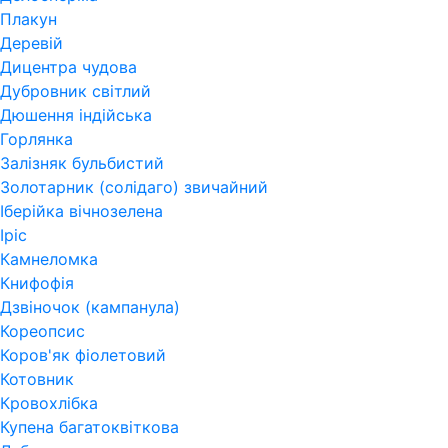
Плакун
Деревій
Дицентра чудова
Дубровник світлий
Дюшення індійська
Горлянка
Залізняк бульбистий
Золотарник (солідаго) звичайний
Іберійка вічнозелена
Іріс
Камнеломка
Книфофія
Дзвіночок (кампанула)
Кореопсис
Коров'як фіолетовий
Котовник
Кровохлібка
Купена багатоквіткова