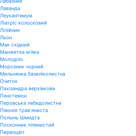
Лабазник
Лаванда
Леукантемум
Ліатріс колосковий
Лілійник
Льон
Мак східний
Манжетка м'яка
Молоділо
Морозник чорний
Мильнянка базиліколистна
Очиток
Пахізандра верхівкова
Пенстемон
Перовська лебедолистна
Півонія трав'яниста
Полынь Шмидта
Посконник плямистий
Первоцвіт