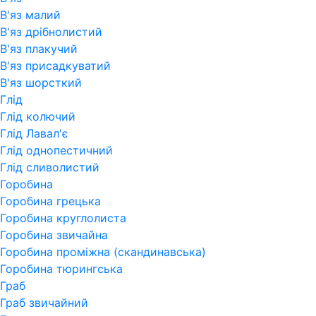
В'яз малий
В'яз дрібнолистий
В'яз плакучий
В'яз присадкуватий
В'яз шорсткий
Глід
Глід колючий
Глід Лавал'є
Глід однопестичний
Глід сливолистий
Горобина
Горобина грецька
Горобина круглолиста
Горобина звичайна
Горобина проміжна (скандинавська)
Горобина тюрингська
Граб
Граб звичайний