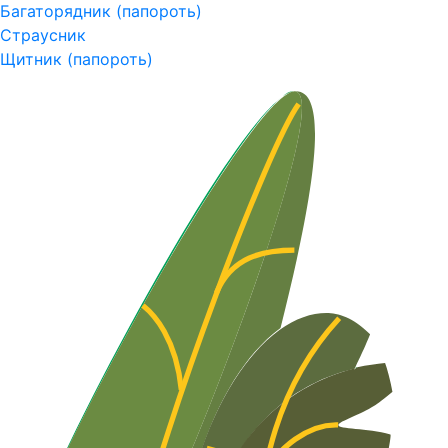
Багаторядник (папороть)
Страусник
Щитник (папороть)