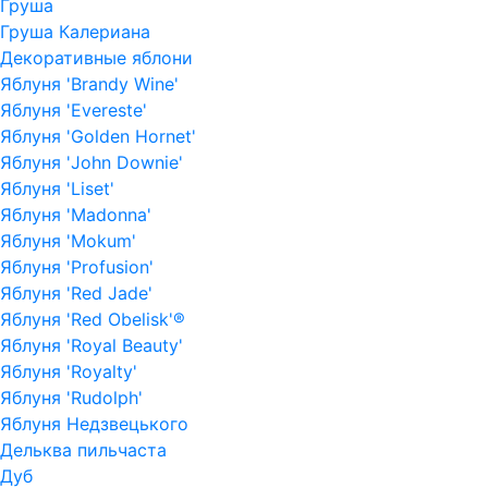
Груша
Груша Калериана
Декоративные яблони
Яблуня 'Brandy Wine'
Яблуня 'Evereste'
Яблуня 'Golden Hornet'
Яблуня 'John Downie'
Яблуня 'Liset'
Яблуня 'Madonna'
Яблуня 'Mokum'
Яблуня 'Profusion'
Яблуня 'Red Jade'
Яблуня 'Red Obelisk'®
Яблуня 'Royal Beauty'
Яблуня 'Royalty'
Яблуня 'Rudolph'
Яблуня Недзвецького
Дельква пильчаста
Дуб