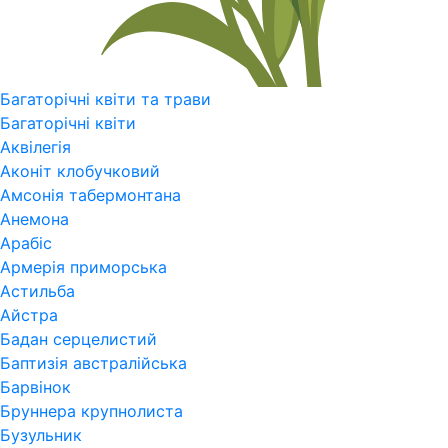
Багаторічні квіти та трави
Багаторічні квіти
Аквілегія
Аконіт клобучковий
Амсонія табермонтана
Анемона
Арабіс
Армерія приморська
Астильба
Айстра
Бадан серцелистий
Баптизія австралійська
Барвінок
Бруннера крупнолиста
Бузульник