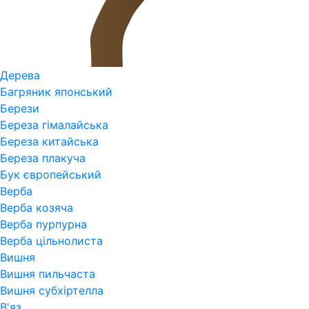
Дерева
Багряник японський
Берези
Береза гімалайська
Береза китайська
Береза плакуча
Бук європейський
Верба
Верба козяча
Верба пурпурна
Верба цільнолиста
Вишня
Вишня пильчаста
Вишня субхіртелла
В'яз