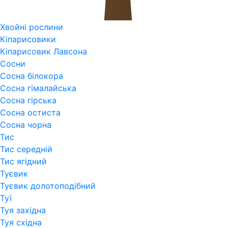
Хвойні рослини
Кіпарисовики
Кіпарисовик Лавсона
Сосни
Сосна білокора
Сосна гімалайська
Сосна гірська
Сосна остиста
Сосна чорна
Тис
Тис середній
Тис ягідний
Туєвик
Туєвик долотоподібний
Туї
Туя західна
Туя східна