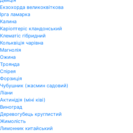
Дейція
Екзохорда великоквіткова
Ірга ламарка
Калина
Каріоптеріс кландонський
Клематіс гібридний
Кольквіція чарівна
Магнолія
Ожина
Троянда
Спірея
Форзиція
Чубушник (жасмин садовий)
Ліани
Актинідія (міні ківі)
Виноград
Деревогубець круглистий
Жимолість
Лимонник китайський