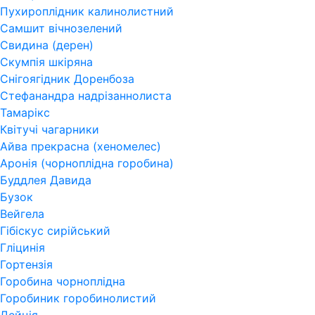
Пухироплідник калинолистний
Самшит вічнозелений
Свидина (дерен)
Скумпія шкіряна
Снігоягідник Доренбоза
Стефанандра надрізаннолиста
Тамарікс
Квітучі чагарники
Айва прекрасна (хеномелес)
Аронія (чорноплідна горобина)
Буддлея Давида
Бузок
Вейгела
Гібіскус сирійський
Гліцинія
Гортензія
Горобина чорноплідна
Горобиник горобинолистий