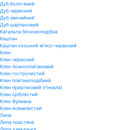
Дуб болотяний
Дуб червоний
Дуб звичайний
Дуб шарлаховий
Катальпа бігнонієподібна
Каштан
Каштан кінський м'ясо-червоний
Клен
Клен червоний
Клен ложноплатановий
Клен гостролистий
Клен платаноподібний
Клен прирічковий (гіннала)
Клен сріблястий
Клен Фрімана
Клен ясенелистий
Липи
Липа повстяна
Липа кавказька