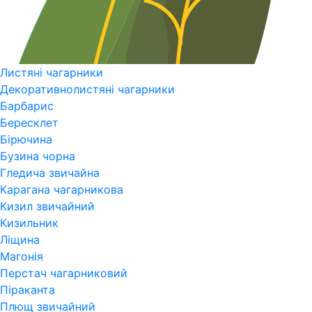
Листяні чагарники
Декоративнолистяні чагарники
Барбарис
Бересклет
Бірючина
Бузина чорна
Гледича звичайна
Карагана чагарникова
Кизил звичайний
Кизильник
Ліщина
Магонія
Перстач чагарниковий
Піраканта
Плющ звичайний