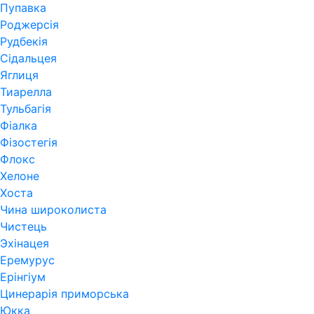
Пупавка
Роджерсія
Рудбекія
Сідальцея
Яглиця
Тиарелла
Тульбагія
Фіалка
Фізостегія
Флокс
Хелоне
Хоста
Чина широколиста
Чистець
Эхінацея
Еремурус
Ерінгіум
Цинерарія приморська
Юкка