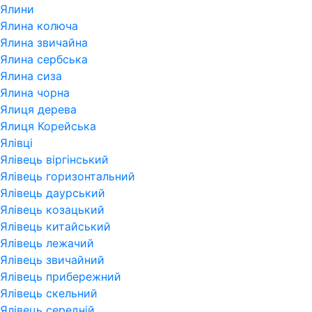
Ялини
Ялина колюча
Ялина звичайна
Ялина сербська
Ялина сиза
Ялина чорна
Ялиця дерева
Ялиця Корейська
Ялівці
Ялівець віргінський
Ялівець горизонтальний
Ялівець даурський
Ялівець козацький
Ялівець китайський
Ялівець лежачий
Ялівець звичайний
Ялівець прибережний
Ялівець скельний
Ялівець середній