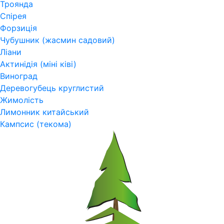
Троянда
Спірея
Форзиція
Чубушник (жасмин садовий)
Ліани
Актинідія (міні ківі)
Виноград
Деревогубець круглистий
Жимолість
Лимонник китайський
Кампсис (текома)