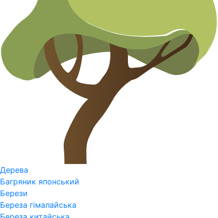
Дерева
Багряник японський
Берези
Береза гімалайська
Береза китайська