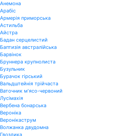
Анемона
Арабіс
Армерія приморська
Астильба
Айстра
Бадан серцелистий
Баптизія австралійська
Барвінок
Бруннера крупнолиста
Бузульник
Бурачок гірський
Вальдштейнія трійчаста
Ваточник м'ясо-червоний
Лусімахія
Вербена бонарська
Вероніка
Веронікаструм
Волжанка двудомна
Гвоздика