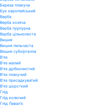
Береза плакуча
Бук європейський
Верба
Верба козяча
Верба пурпурна
Верба цільнолиста
Вишня
Вишня пильчаста
Вишня субхіртелла
В'яз
В'яз малий
В'яз дрібнолистий
В'яз плакучий
В'яз присадкуватий
В'яз шорсткий
Глід
Глід колючий
Глід Лавал'є