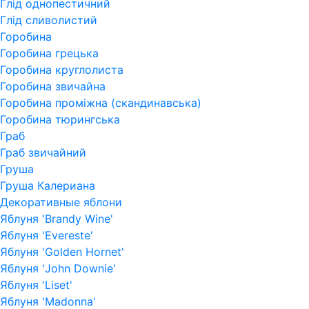
Глід однопестичний
Глід сливолистий
Горобина
Горобина грецька
Горобина круглолиста
Горобина звичайна
Горобина проміжна (скандинавська)
Горобина тюрингська
Граб
Граб звичайний
Груша
Груша Калериана
Декоративные яблони
Яблуня 'Brandy Wine'
Яблуня 'Evereste'
Яблуня 'Golden Hornet'
Яблуня 'John Downie'
Яблуня 'Liset'
Яблуня 'Madonna'