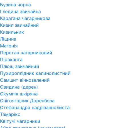
Бузина чорна
Гледича звичайна
Карагана чагарникова
Кизил звичайний
Кизильник
Ліщина
Магонія
Перстач чагарниковий
Піраканта
Плющ звичайний
Пухироплідник калинолистний
Самшит вічнозелений
Свидина (дерен)
Скумпія шкіряна
Снігоягідник Доренбоза
Стефанандра надрізаннолиста
Тамарікс
Квітучі чагарники