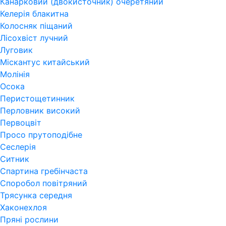
Канарковий (двокисточник) очеретяний
Келерія блакитна
Колосняк піщаний
Лісохвіст лучний
Луговик
Міскантус китайський
Молінія
Осока
Перистощетинник
Перловник високий
Первоцвіт
Просо прутоподібне
Сеслерія
Ситник
Спартина гребінчаста
Споробол повітряний
Трясунка середня
Хаконехлоя
Пряні рослини