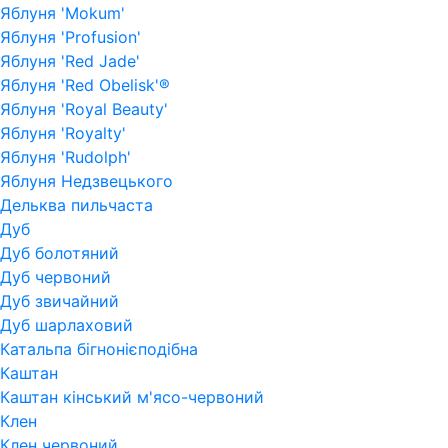
Яблуня 'Mokum'
Яблуня 'Profusion'
Яблуня 'Red Jade'
Яблуня 'Red Obelisk'®
Яблуня 'Royal Beauty'
Яблуня 'Royalty'
Яблуня 'Rudolph'
Яблуня Недзвецького
Дельква пильчаста
Дуб
Дуб болотяний
Дуб червоний
Дуб звичайний
Дуб шарлаховий
Катальпа бігнонієподібна
Каштан
Каштан кінський м'ясо-червоний
Клен
Клен червоний