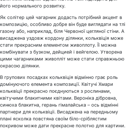
його нормального розвитку.
Як солітер цей чагарник додасть потрібний акцент в
композицію, особливо добре він буде виглядати на тлі
газону або, наприклад, біля Червоної цегляної стіни. А
висаджена уздовж кордону ділянки, кольквіція може
стати прекрасним елементом живоплоту. Її можна
комбінувати з бузком, дейцией і вейгелою. Утворена
цими чагарниками живопліт може стати справжньою
окрасою ділянки.
В групових посадках кольквіція відмінно грає роль
домінуючого елемента композиції. Квітучі Хмари
кольквіціі прекрасно поєднуються з рослинами,
квітучими блакитними квітами. Вероніка дібровна,
синюха блакитна, герань гімалайська – ось відмінні
партнери для кольквіціі. Висаджена на передньому
плані ясколка повстяна своїм біло-сріблястим
покривом може дати прекрасне полотно для картини.