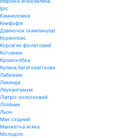
Іберійка вічнозелена
Іріс
Камнеломка
Книфофія
Дзвіночок (кампанула)
Кореопсис
Коров'як фіолетовий
Котовник
Кровохлібка
Купена багатоквіткова
Лабазник
Лаванда
Леукантемум
Ліатріс колосковий
Лілійник
Льон
Мак східний
Манжетка м'яка
Молоділо