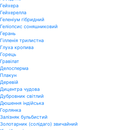
Гейхера
Гейхерелла
Геленіум гібридний
Геліопсис соняшниковий
Герань
Гiлленiя трилистна
Глуха кропива
Горець
Гравілат
Делосперма
Плакун
Деревій
Дицентра чудова
Дубровник світлий
Дюшення індійська
Горлянка
Залізняк бульбистий
Золотарник (солідаго) звичайний