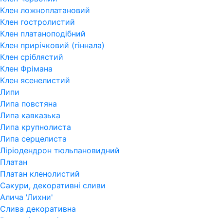
Клен ложноплатановий
Клен гостролистий
Клен платаноподібний
Клен прирічковий (гіннала)
Клен сріблястий
Клен Фрімана
Клен ясенелистий
Липи
Липа повстяна
Липа кавказька
Липа крупнолиста
Липа серцелиста
Ліріодендрон тюльпановидний
Платан
Платан кленолистий
Сакури, декоративні сливи
Алича 'Лихни'
Слива декоративна