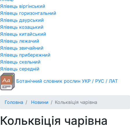
Ялівець віргінський
Ялівець горизонтальний
Ялівець даурський
Ялівець козацький
Ялівець китайський
Ялівець лежачий
Ялівець звичайний
Ялівець прибережний
Ялівець скельний
Ялівець середній
Ботанічний словник рослин УКР / РУС / ЛАТ
Головна
Новини
Кольквіція чарівна
Кольквіція чарівна