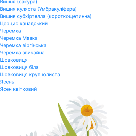
Вишня (сакура)
Вишня куляста (Умбракуліфера)
Вишня субхіртелла (короткощетинна)
Церцис канадський
Черемха
Черемха Маака
Черемха віргінська
Черемха звичайна
Шовковиця
Шовковиця біла
Шовковиця крупнолиста
Ясень
Ясен квітковий