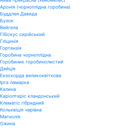
Айва прекрасна (хеномелес)
Аронія (чорноплідна горобина)
Буддлея Давида
Бузок
Вейгела
Гібіскус сирійський
Гліцинія
Гортензія
Горобина чорноплідна
Горобиник горобинолистий
Дейція
Екзохорда великоквіткова
Ірга ламарка
Калина
Каріоптеріс кландонський
Клематіс гібридний
Кольквіція чарівна
Магнолія
Ожина