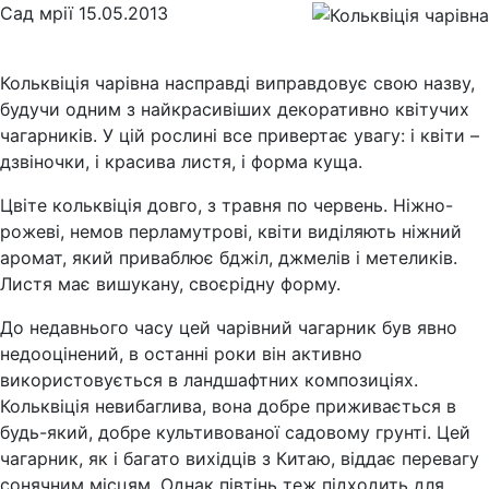
Сад мрії
15.05.2013
Кольквіція чарівна насправді виправдовує свою назву,
будучи одним з найкрасивіших декоративно квітучих
чагарників. У цій рослині все привертає увагу: і квіти –
дзвіночки, і красива листя, і форма куща.
Цвіте кольквіція довго, з травня по червень. Ніжно-
рожеві, немов перламутрові, квіти виділяють ніжний
аромат, який приваблює бджіл, джмелів і метеликів.
Листя має вишукану, своєрідну форму.
До недавнього часу цей чарівний чагарник був явно
недооцінений, в останні роки він активно
використовується в ландшафтних композиціях.
Кольквіція невибаглива, вона добре приживається в
будь-який, добре культивованої садовому грунті. Цей
чагарник, як і багато вихідців з Китаю, віддає перевагу
сонячним місцям. Однак півтінь теж підходить для