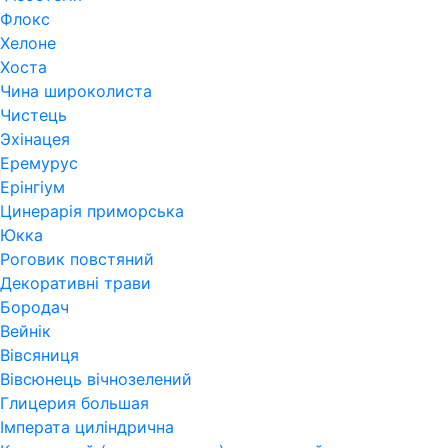
Флокс
Хелоне
Хоста
Чина широколиста
Чистець
Эхінацея
Еремурус
Ерінгіум
Цинерарія приморська
Юкка
Роговик повстяний
Декоративні трави
Бородач
Вейнік
Вівсяниця
Вівсюнець вічнозелений
Глицерия большая
Імперата циліндрична