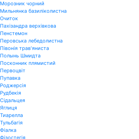
Морозник чорний
Мильнянка базиліколистна
Очиток
Пахізандра верхівкова
Пенстемон
Перовська лебедолистна
Півонія трав'яниста
Полынь Шмидта
Посконник плямистий
Первоцвіт
Пупавка
Роджерсія
Рудбекія
Сідальцея
Яглиця
Тиарелла
Тульбагія
Фіалка
Фізостегія