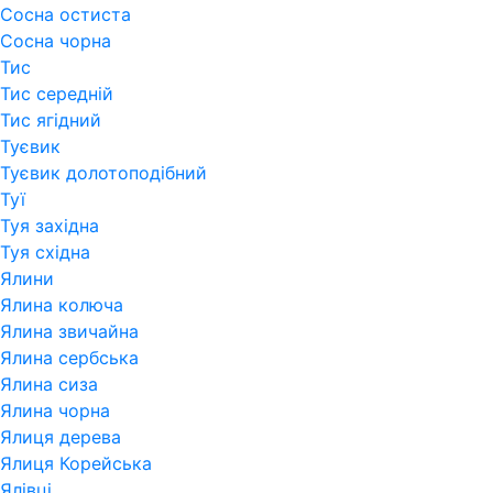
Сосна остиста
Сосна чорна
Тис
Тис середній
Тис ягідний
Туєвик
Туєвик долотоподібний
Туї
Туя західна
Туя східна
Ялини
Ялина колюча
Ялина звичайна
Ялина сербська
Ялина сиза
Ялина чорна
Ялиця дерева
Ялиця Корейська
Ялівці