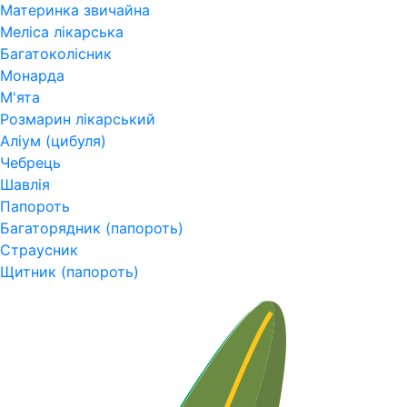
Материнка звичайна
Меліса лікарська
Багатоколісник
Монарда
М'ята
Розмарин лікарський
Аліум (цибуля)
Чебрець
Шавлія
Папороть
Багаторядник (папороть)
Страусник
Щитник (папороть)