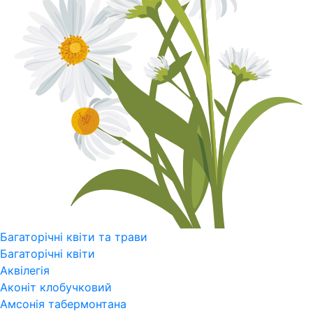
Багаторічні квіти та трави
Багаторічні квіти
Аквілегія
Аконіт клобучковий
Амсонія табермонтана