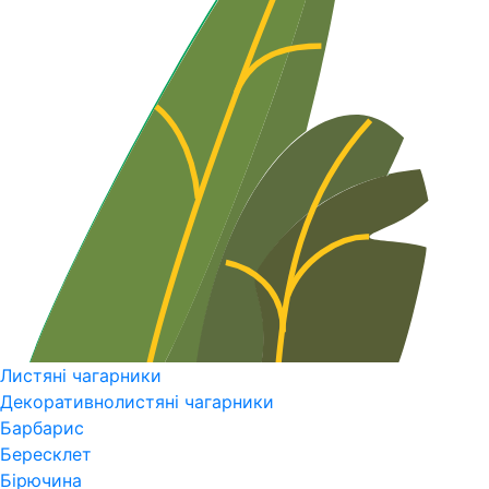
Листяні чагарники
Декоративнолистяні чагарники
Барбарис
Бересклет
Бірючина