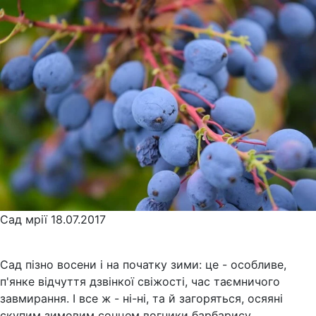
Сад мрії
18.07.2017
Сад пізно восени і на початку зими: це - особливе,
п'янке відчуття дзвінкої свіжості, час таємничого
завмирання. І все ж - ні-ні, та й загоряться, осяяні
скупим зимовим сонцем вогники барбарису,