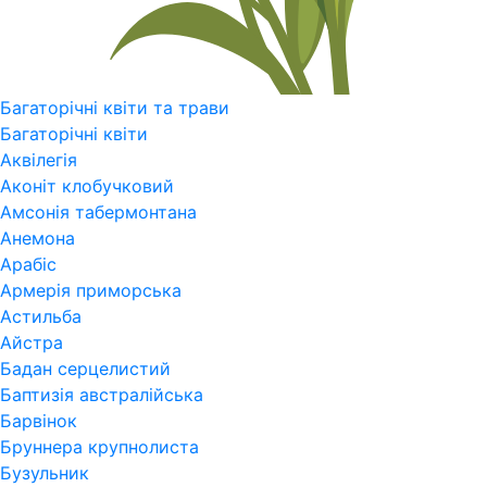
Багаторічні квіти та трави
Багаторічні квіти
Аквілегія
Аконіт клобучковий
Амсонія табермонтана
Анемона
Арабіс
Армерія приморська
Астильба
Айстра
Бадан серцелистий
Баптизія австралійська
Барвінок
Бруннера крупнолиста
Бузульник