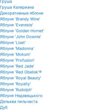
Груша
Груша Калериана
Декоративные яблони
Яблуня 'Brandy Wine'
Яблуня 'Evereste'
Яблуня 'Golden Hornet'
Яблуня 'John Downie'
Яблуня 'Liset'
Яблуня 'Madonna'
Яблуня 'Mokum'
Яблуня 'Profusion'
Яблуня 'Red Jade'
Яблуня 'Red Obelisk'®
Яблуня 'Royal Beauty'
Яблуня 'Royalty'
Яблуня 'Rudolph'
Яблуня Недзвецького
Дельква пильчаста
Дуб