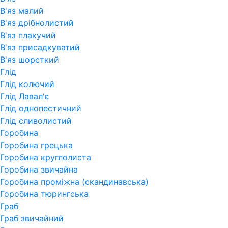
В'яз малий
В'яз дрібнолистий
В'яз плакучий
В'яз присадкуватий
В'яз шорсткий
Глід
Глід колючий
Глід Лавал'є
Глід однопестичний
Глід сливолистий
Горобина
Горобина грецька
Горобина круглолиста
Горобина звичайна
Горобина проміжна (скандинавська)
Горобина тюрингська
Граб
Граб звичайний