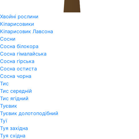
Хвойні рослини
Кіпарисовики
Кіпарисовик Лавсона
Сосни
Сосна білокора
Сосна гімалайська
Сосна гірська
Сосна остиста
Сосна чорна
Тис
Тис середній
Тис ягідний
Туєвик
Туєвик долотоподібний
Туї
Туя західна
Туя східна