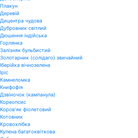
Плакун
Деревій
Дицентра чудова
Дубровник світлий
Дюшення індійська
Горлянка
Залізняк бульбистий
Золотарник (солідаго) звичайний
Іберійка вічнозелена
Іріс
Камнеломка
Книфофія
Дзвіночок (кампанула)
Кореопсис
Коров'як фіолетовий
Котовник
Кровохлібка
Купена багатоквіткова