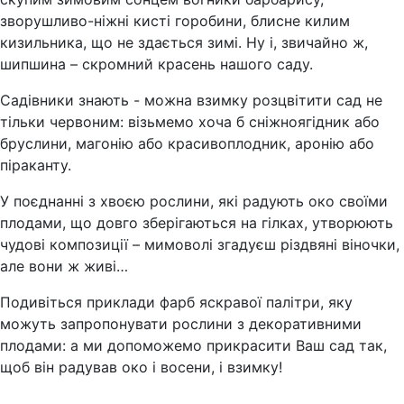
зворушливо-ніжні кисті горобини, блисне килим
кизильника, що не здається зимі. Ну і, звичайно ж,
шипшина – скромний красень нашого саду.
Садівники знають - можна взимку розцвітити сад не
тільки червоним: візьмемо хоча б сніжноягідник або
бруслини, магонію або красивоплодник, аронію або
піраканту.
У поєднанні з хвоєю рослини, які радують око своїми
плодами, що довго зберігаються на гілках, утворюють
чудові композиції – мимоволі згадуєш різдвяні віночки,
але вони ж живі…
Подивіться приклади фарб яскравої палітри, яку
можуть запропонувати рослини з декоративними
плодами: а ми допоможемо прикрасити Ваш сад так,
щоб він радував око і восени, і взимку!