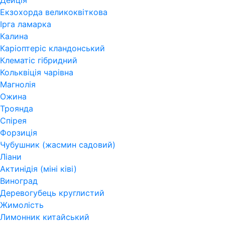
Дейція
Екзохорда великоквіткова
Ірга ламарка
Калина
Каріоптеріс кландонський
Клематіс гібридний
Кольквіція чарівна
Магнолія
Ожина
Троянда
Спірея
Форзиція
Чубушник (жасмин садовий)
Ліани
Актинідія (міні ківі)
Виноград
Деревогубець круглистий
Жимолість
Лимонник китайський