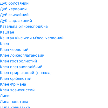
Дуб болотяний
Дуб червоний
Дуб звичайний
Дуб шарлаховий
Катальпа бігнонієподібна
Каштан
Каштан кінський м'ясо-червоний
Клен
Клен червоний
Клен ложноплатановий
Клен гостролистий
Клен платаноподібний
Клен прирічковий (гіннала)
Клен сріблястий
Клен Фрімана
Клен ясенелистий
Липи
Липа повстяна
Липа кавказька