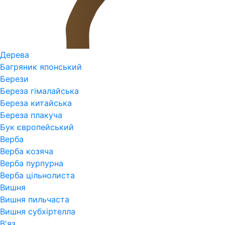
Дерева
Багряник японський
Берези
Береза гімалайська
Береза китайська
Береза плакуча
Бук європейський
Верба
Верба козяча
Верба пурпурна
Верба цільнолиста
Вишня
Вишня пильчаста
Вишня субхіртелла
В'яз