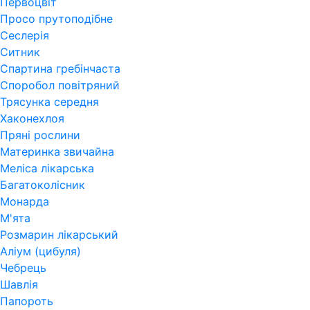
Первоцвіт
Просо прутоподібне
Сеслерія
Ситник
Спартина гребінчаста
Споробол повітряний
Трясунка середня
Хаконехлоя
Пряні рослини
Материнка звичайна
Меліса лікарська
Багатоколісник
Монарда
М'ята
Розмарин лікарський
Аліум (цибуля)
Чебрець
Шавлія
Папороть