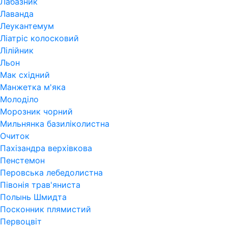
Лабазник
Лаванда
Леукантемум
Ліатріс колосковий
Лілійник
Льон
Мак східний
Манжетка м'яка
Молоділо
Морозник чорний
Мильнянка базиліколистна
Очиток
Пахізандра верхівкова
Пенстемон
Перовська лебедолистна
Півонія трав'яниста
Полынь Шмидта
Посконник плямистий
Первоцвіт