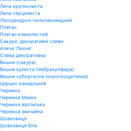
Липа крупнолиста
Липа серцелиста
Ліріодендрон тюльпановидний
Платан
Платан кленолистий
Сакури, декоративні сливи
Алича 'Лихни'
Слива декоративна
Вишня (сакура)
Вишня куляста (Умбракуліфера)
Вишня субхіртелла (короткощетинна)
Церцис канадський
Черемха
Черемха Маака
Черемха віргінська
Черемха звичайна
Шовковиця
Шовковиця біла