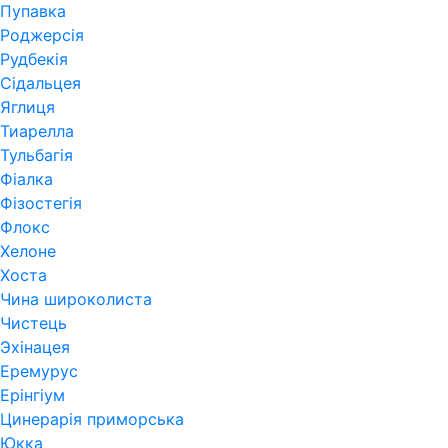
Пупавка
Роджерсія
Рудбекія
Сідальцея
Яглиця
Тиарелла
Тульбагія
Фіалка
Фізостегія
Флокс
Хелоне
Хоста
Чина широколиста
Чистець
Эхінацея
Еремурус
Ерінгіум
Цинерарія приморська
Юкка