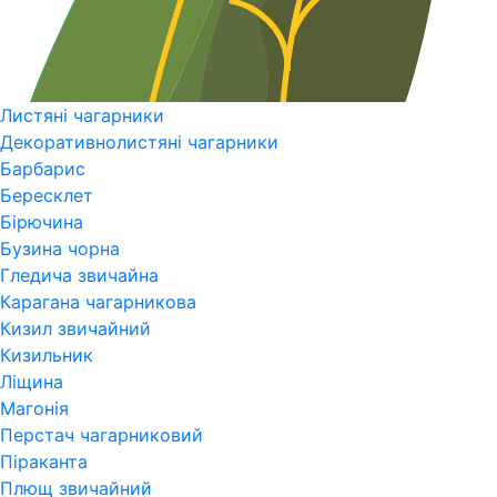
Листяні чагарники
Декоративнолистяні чагарники
Барбарис
Бересклет
Бірючина
Бузина чорна
Гледича звичайна
Карагана чагарникова
Кизил звичайний
Кизильник
Ліщина
Магонія
Перстач чагарниковий
Піраканта
Плющ звичайний