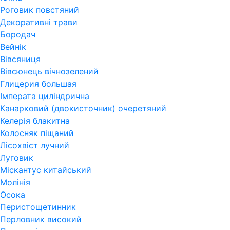
Роговик повстяний
Декоративні трави
Бородач
Вейнік
Вівсяниця
Вівсюнець вічнозелений
Глицерия большая
Імперата циліндрична
Канарковий (двокисточник) очеретяний
Келерія блакитна
Колосняк піщаний
Лісохвіст лучний
Луговик
Міскантус китайський
Молінія
Осока
Перистощетинник
Перловник високий