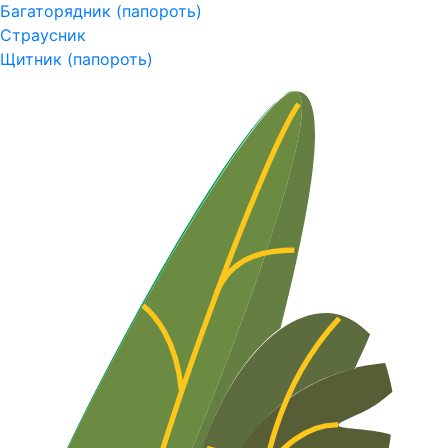
Багаторядник (папороть)
Страусник
Щитник (папороть)