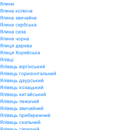
Ялини
Ялина колюча
Ялина звичайна
Ялина сербська
Ялина сиза
Ялина чорна
Ялиця дерева
Ялиця Корейська
Ялівці
Ялівець віргінський
Ялівець горизонтальний
Ялівець даурський
Ялівець козацький
Ялівець китайський
Ялівець лежачий
Ялівець звичайний
Ялівець прибережний
Ялівець скельний
Ялівець середній