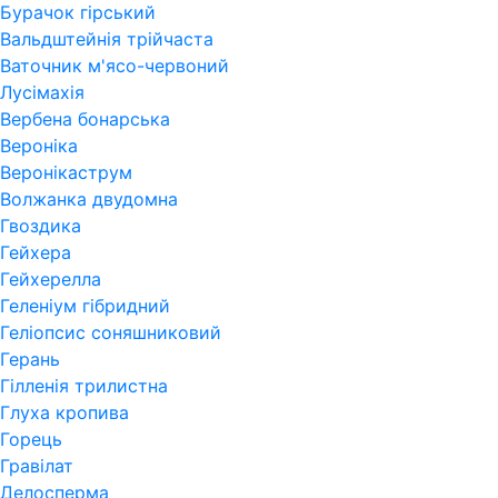
Бурачок гірський
Вальдштейнія трійчаста
Ваточник м'ясо-червоний
Лусімахія
Вербена бонарська
Вероніка
Веронікаструм
Волжанка двудомна
Гвоздика
Гейхера
Гейхерелла
Геленіум гібридний
Геліопсис соняшниковий
Герань
Гiлленiя трилистна
Глуха кропива
Горець
Гравілат
Делосперма