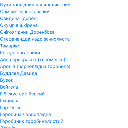
Пухироплідник калинолистний
Самшит вічнозелений
Свидина (дерен)
Скумпія шкіряна
Снігоягідник Доренбоза
Стефанандра надрізаннолиста
Тамарікс
Квітучі чагарники
Айва прекрасна (хеномелес)
Аронія (чорноплідна горобина)
Буддлея Давида
Бузок
Вейгела
Гібіскус сирійський
Гліцинія
Гортензія
Горобина чорноплідна
Горобиник горобинолистий