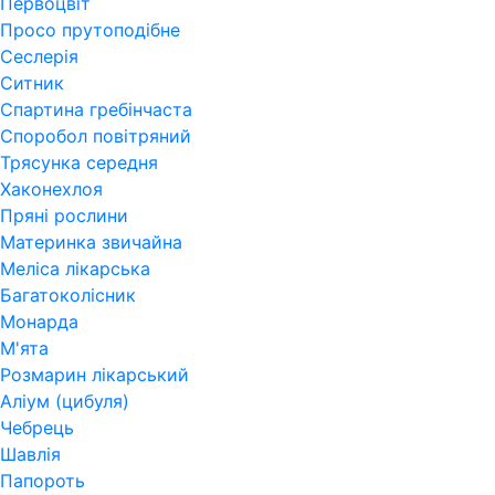
Первоцвіт
Просо прутоподібне
Сеслерія
Ситник
Спартина гребінчаста
Споробол повітряний
Трясунка середня
Хаконехлоя
Пряні рослини
Материнка звичайна
Меліса лікарська
Багатоколісник
Монарда
М'ята
Розмарин лікарський
Аліум (цибуля)
Чебрець
Шавлія
Папороть