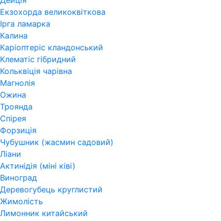
Дейція
Екзохорда великоквіткова
Ірга ламарка
Калина
Каріоптеріс кландонський
Клематіс гібридний
Кольквіція чарівна
Магнолія
Ожина
Троянда
Спірея
Форзиція
Чубушник (жасмин садовий)
Ліани
Актинідія (міні ківі)
Виноград
Деревогубець круглистий
Жимолість
Лимонник китайський