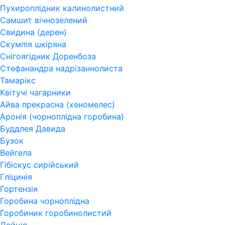
Пухироплідник калинолистний
Самшит вічнозелений
Свидина (дерен)
Скумпія шкіряна
Снігоягідник Доренбоза
Стефанандра надрізаннолиста
Тамарікс
Квітучі чагарники
Айва прекрасна (хеномелес)
Аронія (чорноплідна горобина)
Буддлея Давида
Бузок
Вейгела
Гібіскус сирійський
Гліцинія
Гортензія
Горобина чорноплідна
Горобиник горобинолистий