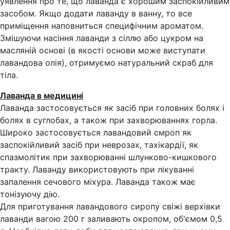
уявлення про те, що лаванда є хорошим заспокійливим
засобом. Якщо додати лаванду в ванну, то все
приміщення наповниться специфічним ароматом.
Змішуючи насіння лаванди з сіллю або цукром на
масляній основі (в якості основи може виступати
лавандова олія), отримуємо натуральний скраб для
тіла.
Лаванда в медицині
Лаванда застосовується як засіб при головних болях і
болях в суглобах, а також при захворюваннях горла.
Широко застосовується лавандовий смроп як
заспокійливий засіб при неврозах, тахікардії, як
спазмолітик при захворюванні шлунково-кишкового
тракту. Лаванду використовують при лікуванні
запалення сечового міхура. Лаванда також має
тонізуючу дію.
Для приготування лавандового сиропу свіжі верхівки
лаванди вагою 200 г заливають окропом, об'ємом 0,5