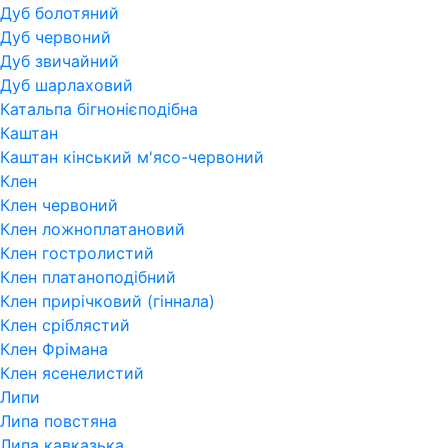
Дуб болотяний
Дуб червоний
Дуб звичайний
Дуб шарлаховий
Катальпа бігнонієподібна
Каштан
Каштан кінський м'ясо-червоний
Клен
Клен червоний
Клен ложноплатановий
Клен гостролистий
Клен платаноподібний
Клен прирічковий (гіннала)
Клен сріблястий
Клен Фрімана
Клен ясенелистий
Липи
Липа повстяна
Липа кавказька