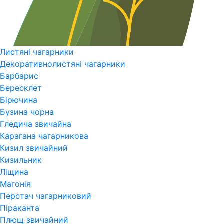
Листяні чагарники
Декоративнолистяні чагарники
Барбарис
Бересклет
Бірючина
Бузина чорна
Гледича звичайна
Карагана чагарникова
Кизил звичайний
Кизильник
Ліщина
Магонія
Перстач чагарниковий
Піраканта
Плющ звичайний