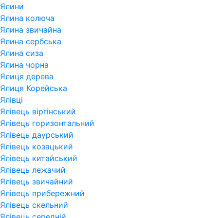
Ялини
Ялина колюча
Ялина звичайна
Ялина сербська
Ялина сиза
Ялина чорна
Ялиця дерева
Ялиця Корейська
Ялівці
Ялівець віргінський
Ялівець горизонтальний
Ялівець даурський
Ялівець козацький
Ялівець китайський
Ялівець лежачий
Ялівець звичайний
Ялівець прибережний
Ялівець скельний
Ялівець середній