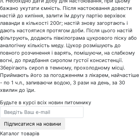
л. Необхідно дати добу для настоювання, при цьому
бажано укутати ємність. Після настоювання довести
настій до кипіння, залити їм другу партію верхівок
лаванди в кількості 200г; настій знову загортають і
дають настоятися протягом доби. Після цього настій
фільтрують, додають півкілограма цукрового піску або
аналогічну кількість меду. Цукор розмішують до
повного розчинення і варять, помішуючи, на слабкому
вогні, до придбання сиропом густої консистенції.
Зберігають сироп в темному, прохолодному місці.
Приймають його за погодженням з лікарем, найчастіше
- по 1 ч.л., запиваючи водою, 3 рази на день, за 30
хвилин до їди.
Будьте в курсі всіх новин питомнику
Підписатися на новини
Каталог товарів