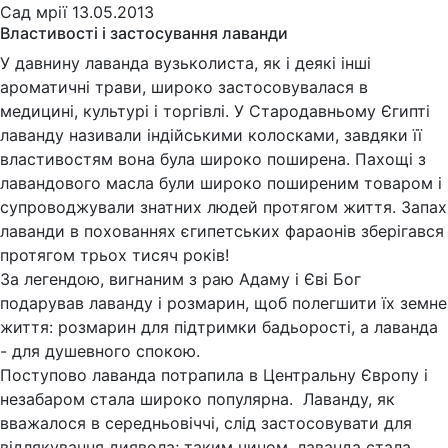
Сад мрії
13.05.2013
Властивості і застосування лаванди
У давнину лаванда вузьколиста, як і деякі інші
ароматичні трави, широко застосовувалася в
медицині, культурі і торгівлі. У Стародавньому Єгипті
лаванду називали індійськими колосками, завдяки її
властивостям вона була широко поширена. Пахощі з
лавандового масла були широко поширеним товаром і
супроводжували знатних людей протягом життя. Запах
лаванди в похованнях єгипетських фараонів зберігався
протягом трьох тисяч років!
За легендою, вигнаним з раю Адаму і Єві Бог
подарував лаванду і розмарин, щоб полегшити їх земне
життя: розмарин для підтримки бадьорості, а лаванда
- для душевного спокою.
Поступово лаванда потрапила в Центральну Європу і
незабаром стала широко популярна. Лаванду, як
вважалося в середньовіччі, слід застосовувати для
відлякування диявола; таким чином, лаванда стала