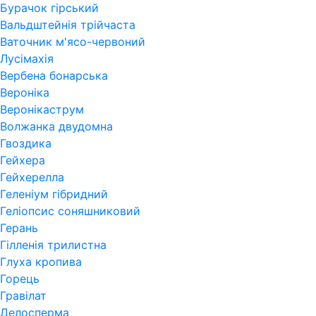
Бурачок гірський
Вальдштейнія трійчаста
Ваточник м'ясо-червоний
Лусімахія
Вербена бонарська
Вероніка
Веронікаструм
Волжанка двудомна
Гвоздика
Гейхера
Гейхерелла
Геленіум гібридний
Геліопсис соняшниковий
Герань
Гiлленiя трилистна
Глуха кропива
Горець
Гравілат
Делосперма