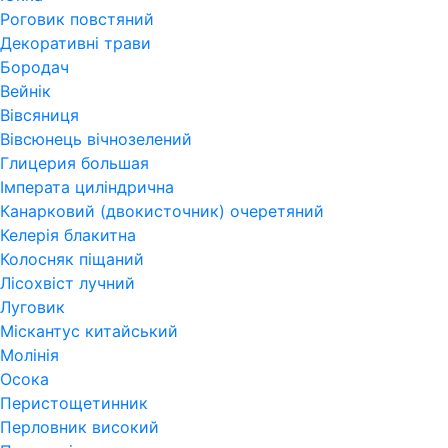
Роговик повстяний
Декоративні трави
Бородач
Вейнік
Вівсяниця
Вівсюнець вічнозелений
Глицерия большая
Імперата циліндрична
Канарковий (двокисточник) очеретяний
Келерія блакитна
Колосняк піщаний
Лісохвіст лучний
Луговик
Міскантус китайський
Молінія
Осока
Перистощетинник
Перловник високий