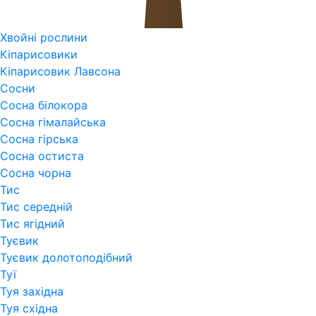
Хвойні рослини
Кіпарисовики
Кіпарисовик Лавсона
Сосни
Сосна білокора
Сосна гімалайська
Сосна гірська
Сосна остиста
Сосна чорна
Тис
Тис середній
Тис ягідний
Туєвик
Туєвик долотоподібний
Туї
Туя західна
Туя східна