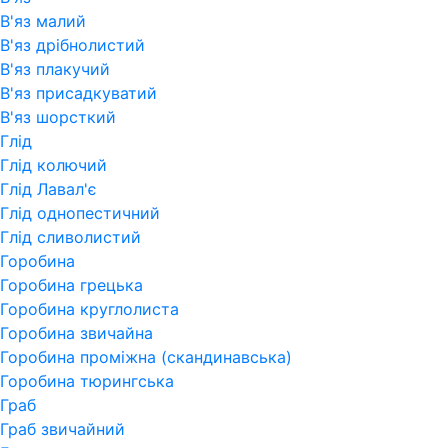
В'яз малий
В'яз дрібнолистий
В'яз плакучий
В'яз присадкуватий
В'яз шорсткий
Глід
Глід колючий
Глід Лавал'є
Глід однопестичний
Глід сливолистий
Горобина
Горобина грецька
Горобина круглолиста
Горобина звичайна
Горобина проміжна (скандинавська)
Горобина тюрингська
Граб
Граб звичайний