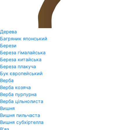
Дерева
Багряник японський
Берези
Береза гімалайська
Береза китайська
Береза плакуча
Бук європейський
Верба
Верба козяча
Верба пурпурна
Верба цільнолиста
Вишня
Вишня пильчаста
Вишня субхіртелла
В'яз