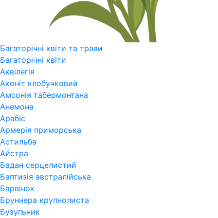
Багаторічні квіти та трави
Багаторічні квіти
Аквілегія
Аконіт клобучковий
Амсонія табермонтана
Анемона
Арабіс
Армерія приморська
Астильба
Айстра
Бадан серцелистий
Баптизія австралійська
Барвінок
Бруннера крупнолиста
Бузульник