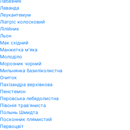
Лабазник
Лаванда
Леукантемум
Ліатріс колосковий
Лілійник
Льон
Мак східний
Манжетка м'яка
Молоділо
Морозник чорний
Мильнянка базиліколистна
Очиток
Пахізандра верхівкова
Пенстемон
Перовська лебедолистна
Півонія трав'яниста
Полынь Шмидта
Посконник плямистий
Первоцвіт