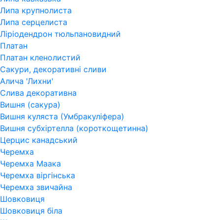
Липа крупнолиста
Липа серцелиста
Ліріодендрон тюльпановидний
Платан
Платан кленолистий
Сакури, декоративні сливи
Алича 'Лихни'
Слива декоративна
Вишня (сакура)
Вишня куляста (Умбракуліфера)
Вишня субхіртелла (короткощетинна)
Церцис канадський
Черемха
Черемха Маака
Черемха віргінська
Черемха звичайна
Шовковиця
Шовковиця біла