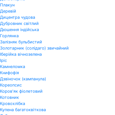
Плакун
Деревій
Дицентра чудова
Дубровник світлий
Дюшення індійська
Горлянка
Залізняк бульбистий
Золотарник (солідаго) звичайний
Іберійка вічнозелена
Іріс
Камнеломка
Книфофія
Дзвіночок (кампанула)
Кореопсис
Коров'як фіолетовий
Котовник
Кровохлібка
Купена багатоквіткова