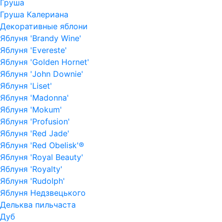
Груша
Груша Калериана
Декоративные яблони
Яблуня 'Brandy Wine'
Яблуня 'Evereste'
Яблуня 'Golden Hornet'
Яблуня 'John Downie'
Яблуня 'Liset'
Яблуня 'Madonna'
Яблуня 'Mokum'
Яблуня 'Profusion'
Яблуня 'Red Jade'
Яблуня 'Red Obelisk'®
Яблуня 'Royal Beauty'
Яблуня 'Royalty'
Яблуня 'Rudolph'
Яблуня Недзвецького
Дельква пильчаста
Дуб