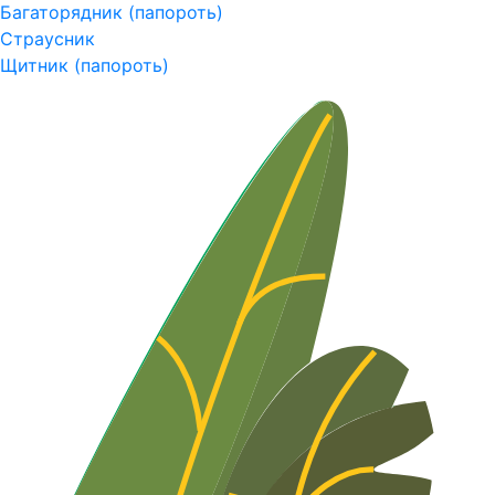
Багаторядник (папороть)
Страусник
Щитник (папороть)