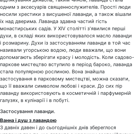
одним з аксесуарів священнослужителів. Прості люди
носили хрестики з висушеної лаванди, а також вішали
їх над дверима. Лаванда здавна частий гість
монастирських садів. У XIV столітті з'явилися перші
духи, в складі яких використовувалося масло лаванди
і розмарину. Духи із застосуванням лаванди в той час
називали угорською водою, люди вважали, що вони
допомагають зберігати красу і молодість. Коли садово-
паркове мистецтво вступило в період бароко, лаванда
стала популярною рослиною. Вона знайшла
застосування в парковому мистецтві, можна сказати,
що її вважали символом любові і краси. До сих пір
лаванду використовують в косметичній і парфумерній
галузях, в кулінарії і в побуті.
Застосування лаванди.
Ванна і душ з лавандою
З давніх давен і до сьогоднішніх днів збереглося