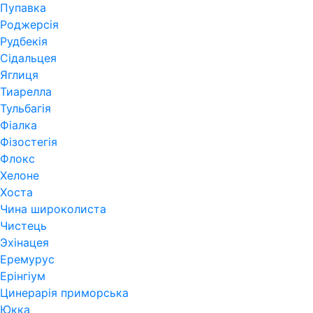
Пупавка
Роджерсія
Рудбекія
Сідальцея
Яглиця
Тиарелла
Тульбагія
Фіалка
Фізостегія
Флокс
Хелоне
Хоста
Чина широколиста
Чистець
Эхінацея
Еремурус
Ерінгіум
Цинерарія приморська
Юкка