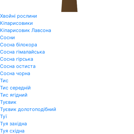
Хвойні рослини
Кіпарисовики
Кіпарисовик Лавсона
Сосни
Сосна білокора
Сосна гімалайська
Сосна гірська
Сосна остиста
Сосна чорна
Тис
Тис середній
Тис ягідний
Туєвик
Туєвик долотоподібний
Туї
Туя західна
Туя східна