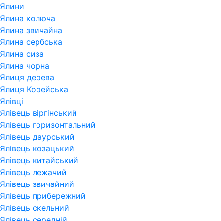
Ялини
Ялина колюча
Ялина звичайна
Ялина сербська
Ялина сиза
Ялина чорна
Ялиця дерева
Ялиця Корейська
Ялівці
Ялівець віргінський
Ялівець горизонтальний
Ялівець даурський
Ялівець козацький
Ялівець китайський
Ялівець лежачий
Ялівець звичайний
Ялівець прибережний
Ялівець скельний
Ялівець середній