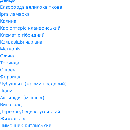
Дейція
Екзохорда великоквіткова
Ірга ламарка
Калина
Каріоптеріс кландонський
Клематіс гібридний
Кольквіція чарівна
Магнолія
Ожина
Троянда
Спірея
Форзиція
Чубушник (жасмин садовий)
Ліани
Актинідія (міні ківі)
Виноград
Деревогубець круглистий
Жимолість
Лимонник китайський