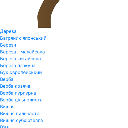
Дерева
Багряник японський
Берези
Береза гімалайська
Береза китайська
Береза плакуча
Бук європейський
Верба
Верба козяча
Верба пурпурна
Верба цільнолиста
Вишня
Вишня пильчаста
Вишня субхіртелла
В'яз