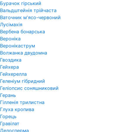
Бурачок гірський
Вальдштейнія трійчаста
Ваточник м'ясо-червоний
Лусімахія
Вербена бонарська
Вероніка
Веронікаструм
Волжанка двудомна
Гвоздика
Гейхера
Гейхерелла
Геленіум гібридний
Геліопсис соняшниковий
Герань
Гiлленiя трилистна
Глуха кропива
Горець
Гравілат
Делосперма