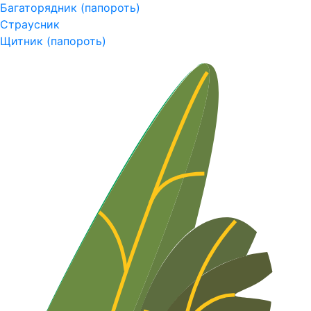
Багаторядник (папороть)
Страусник
Щитник (папороть)