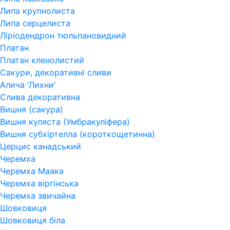
Липа крупнолиста
Липа серцелиста
Ліріодендрон тюльпановидний
Платан
Платан кленолистий
Сакури, декоративні сливи
Алича 'Лихни'
Слива декоративна
Вишня (сакура)
Вишня куляста (Умбракуліфера)
Вишня субхіртелла (короткощетинна)
Церцис канадський
Черемха
Черемха Маака
Черемха віргінська
Черемха звичайна
Шовковиця
Шовковиця біла