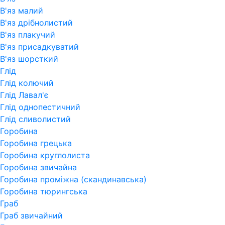
В'яз малий
В'яз дрібнолистий
В'яз плакучий
В'яз присадкуватий
В'яз шорсткий
Глід
Глід колючий
Глід Лавал'є
Глід однопестичний
Глід сливолистий
Горобина
Горобина грецька
Горобина круглолиста
Горобина звичайна
Горобина проміжна (скандинавська)
Горобина тюрингська
Граб
Граб звичайний