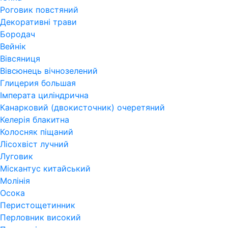
Роговик повстяний
Декоративні трави
Бородач
Вейнік
Вівсяниця
Вівсюнець вічнозелений
Глицерия большая
Імперата циліндрична
Канарковий (двокисточник) очеретяний
Келерія блакитна
Колосняк піщаний
Лісохвіст лучний
Луговик
Міскантус китайський
Молінія
Осока
Перистощетинник
Перловник високий