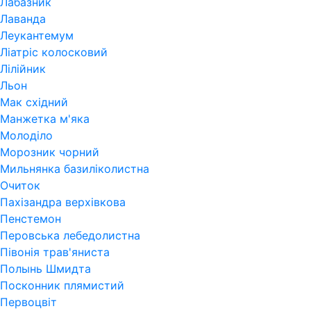
Лабазник
Лаванда
Леукантемум
Ліатріс колосковий
Лілійник
Льон
Мак східний
Манжетка м'яка
Молоділо
Морозник чорний
Мильнянка базиліколистна
Очиток
Пахізандра верхівкова
Пенстемон
Перовська лебедолистна
Півонія трав'яниста
Полынь Шмидта
Посконник плямистий
Первоцвіт