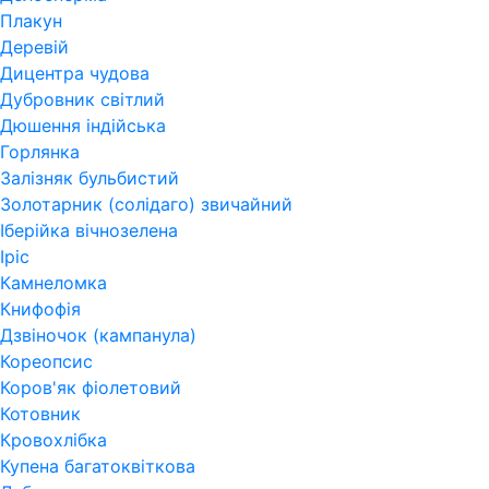
Плакун
Деревій
Дицентра чудова
Дубровник світлий
Дюшення індійська
Горлянка
Залізняк бульбистий
Золотарник (солідаго) звичайний
Іберійка вічнозелена
Іріс
Камнеломка
Книфофія
Дзвіночок (кампанула)
Кореопсис
Коров'як фіолетовий
Котовник
Кровохлібка
Купена багатоквіткова