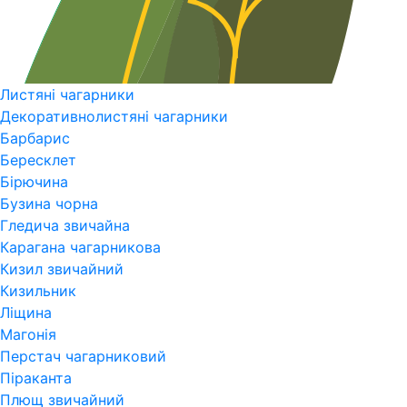
Листяні чагарники
Декоративнолистяні чагарники
Барбарис
Бересклет
Бірючина
Бузина чорна
Гледича звичайна
Карагана чагарникова
Кизил звичайний
Кизильник
Ліщина
Магонія
Перстач чагарниковий
Піраканта
Плющ звичайний