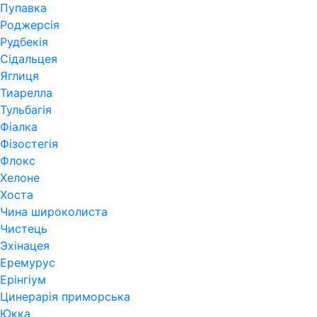
Пупавка
Роджерсія
Рудбекія
Сідальцея
Яглиця
Тиарелла
Тульбагія
Фіалка
Фізостегія
Флокс
Хелоне
Хоста
Чина широколиста
Чистець
Эхінацея
Еремурус
Ерінгіум
Цинерарія приморська
Юкка