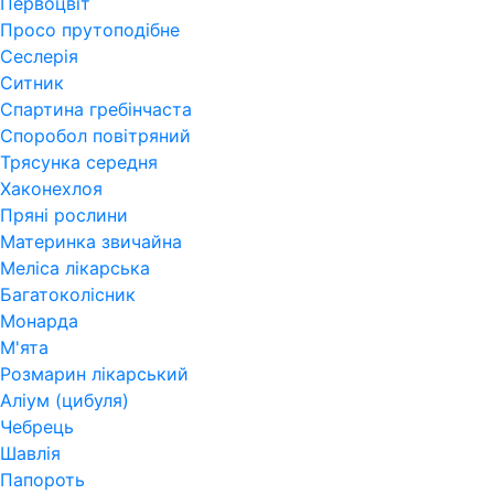
Первоцвіт
Просо прутоподібне
Сеслерія
Ситник
Спартина гребінчаста
Споробол повітряний
Трясунка середня
Хаконехлоя
Пряні рослини
Материнка звичайна
Меліса лікарська
Багатоколісник
Монарда
М'ята
Розмарин лікарський
Аліум (цибуля)
Чебрець
Шавлія
Папороть