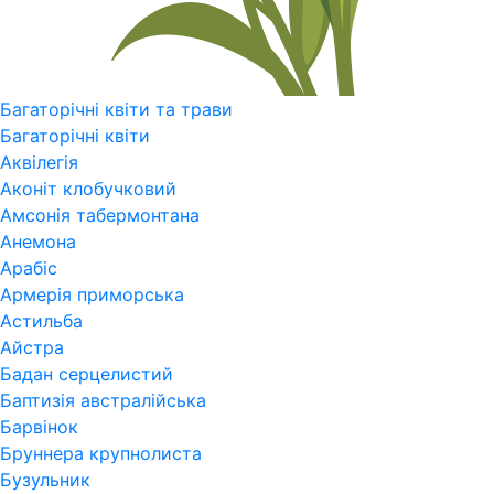
Багаторічні квіти та трави
Багаторічні квіти
Аквілегія
Аконіт клобучковий
Амсонія табермонтана
Анемона
Арабіс
Армерія приморська
Астильба
Айстра
Бадан серцелистий
Баптизія австралійська
Барвінок
Бруннера крупнолиста
Бузульник