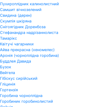
Пухироплідник калинолистний
Самшит вічнозелений
Свидина (дерен)
Скумпія шкіряна
Снігоягідник Доренбоза
Стефанандра надрізаннолиста
Тамарікс
Квітучі чагарники
Айва прекрасна (хеномелес)
Аронія (чорноплідна горобина)
Буддлея Давида
Бузок
Вейгела
Гібіскус сирійський
Гліцинія
Гортензія
Горобина чорноплідна
Горобиник горобинолистий