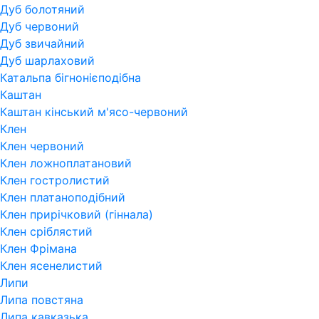
Дуб болотяний
Дуб червоний
Дуб звичайний
Дуб шарлаховий
Катальпа бігнонієподібна
Каштан
Каштан кінський м'ясо-червоний
Клен
Клен червоний
Клен ложноплатановий
Клен гостролистий
Клен платаноподібний
Клен прирічковий (гіннала)
Клен сріблястий
Клен Фрімана
Клен ясенелистий
Липи
Липа повстяна
Липа кавказька