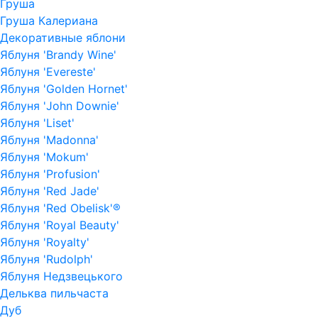
Груша
Груша Калериана
Декоративные яблони
Яблуня 'Brandy Wine'
Яблуня 'Evereste'
Яблуня 'Golden Hornet'
Яблуня 'John Downie'
Яблуня 'Liset'
Яблуня 'Madonna'
Яблуня 'Mokum'
Яблуня 'Profusion'
Яблуня 'Red Jade'
Яблуня 'Red Obelisk'®
Яблуня 'Royal Beauty'
Яблуня 'Royalty'
Яблуня 'Rudolph'
Яблуня Недзвецького
Дельква пильчаста
Дуб