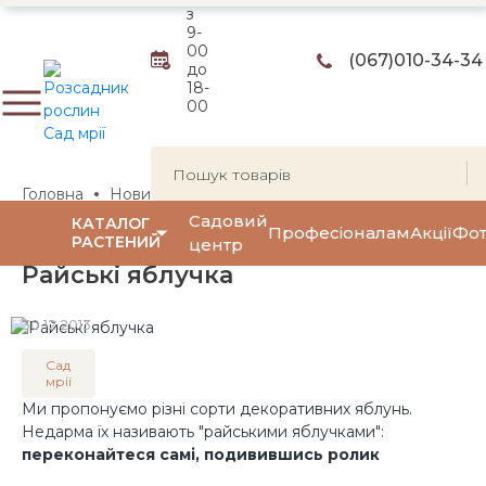
з
9-
00
(067)
010-34-34
до
18-
00
Головна
Новини
Райські яблучка
Садовий
КАТАЛОГ
Професіоналам
Акції
Фот
РАСТЕНИЙ
центр
Райські яблучка
30.12.2013
Сад
мрії
Ми пропонуємо різні сорти декоративних яблунь.
Недарма їх називають "райськими яблучками":
переконайтеся самі, подивившись ролик