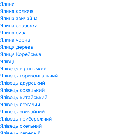
Ялини
Ялина колюча
Ялина звичайна
Ялина сербська
Ялина сиза
Ялина чорна
Ялиця дерева
Ялиця Корейська
Ялівці
Ялівець віргінський
Ялівець горизонтальний
Ялівець даурський
Ялівець козацький
Ялівець китайський
Ялівець лежачий
Ялівець звичайний
Ялівець прибережний
Ялівець скельний
Ялівець середній