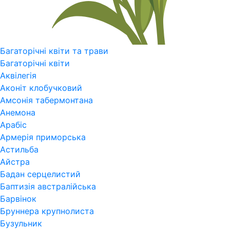
Багаторічні квіти та трави
Багаторічні квіти
Аквілегія
Аконіт клобучковий
Амсонія табермонтана
Анемона
Арабіс
Армерія приморська
Астильба
Айстра
Бадан серцелистий
Баптизія австралійська
Барвінок
Бруннера крупнолиста
Бузульник