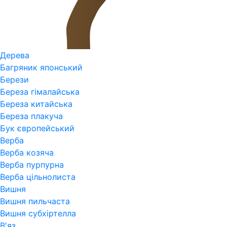
Дерева
Багряник японський
Берези
Береза гімалайська
Береза китайська
Береза плакуча
Бук європейський
Верба
Верба козяча
Верба пурпурна
Верба цільнолиста
Вишня
Вишня пильчаста
Вишня субхіртелла
В'яз