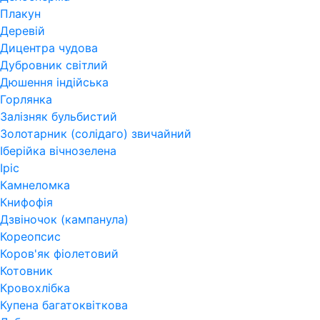
Плакун
Деревій
Дицентра чудова
Дубровник світлий
Дюшення індійська
Горлянка
Залізняк бульбистий
Золотарник (солідаго) звичайний
Іберійка вічнозелена
Іріс
Камнеломка
Книфофія
Дзвіночок (кампанула)
Кореопсис
Коров'як фіолетовий
Котовник
Кровохлібка
Купена багатоквіткова