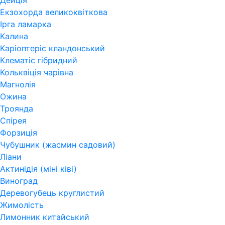
Дейція
Екзохорда великоквіткова
Ірга ламарка
Калина
Каріоптеріс кландонський
Клематіс гібридний
Кольквіція чарівна
Магнолія
Ожина
Троянда
Спірея
Форзиція
Чубушник (жасмин садовий)
Ліани
Актинідія (міні ківі)
Виноград
Деревогубець круглистий
Жимолість
Лимонник китайський