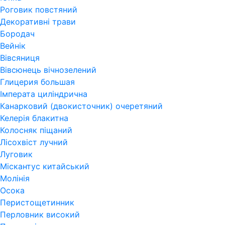
Роговик повстяний
Декоративні трави
Бородач
Вейнік
Вівсяниця
Вівсюнець вічнозелений
Глицерия большая
Імперата циліндрична
Канарковий (двокисточник) очеретяний
Келерія блакитна
Колосняк піщаний
Лісохвіст лучний
Луговик
Міскантус китайський
Молінія
Осока
Перистощетинник
Перловник високий