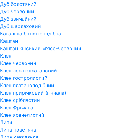
Дуб болотяний
Дуб червоний
Дуб звичайний
Дуб шарлаховий
Катальпа бігнонієподібна
Каштан
Каштан кінський м'ясо-червоний
Клен
Клен червоний
Клен ложноплатановий
Клен гостролистий
Клен платаноподібний
Клен прирічковий (гіннала)
Клен сріблястий
Клен Фрімана
Клен ясенелистий
Липи
Липа повстяна
Липа кавказька