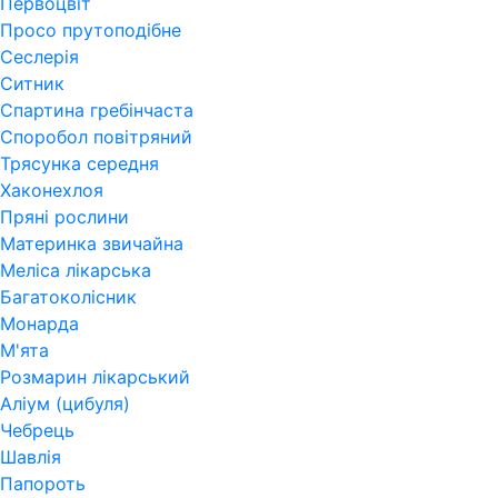
Первоцвіт
Просо прутоподібне
Сеслерія
Ситник
Спартина гребінчаста
Споробол повітряний
Трясунка середня
Хаконехлоя
Пряні рослини
Материнка звичайна
Меліса лікарська
Багатоколісник
Монарда
М'ята
Розмарин лікарський
Аліум (цибуля)
Чебрець
Шавлія
Папороть