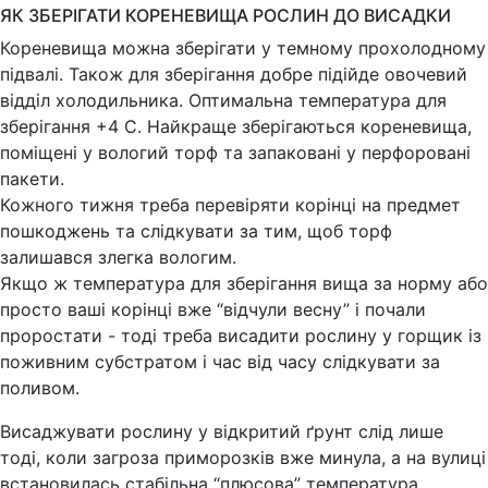
ЯК ЗБЕРІГАТИ КОРЕНЕВИЩА РОСЛИН ДО ВИСАДКИ
Кореневища можна зберігати у темному прохолодному
підвалі. Також для зберігання добре підійде овочевий
відділ холодильника. Оптимальна температура для
зберігання +4 С. Найкраще зберігаються кореневища,
поміщені у вологий торф та запаковані у перфоровані
пакети.
Кожного тижня треба перевіряти корінці на предмет
пошкоджень та слідкувати за тим, щоб торф
залишався злегка вологим.
Якщо ж температура для зберігання вища за норму або
просто ваші корінці вже “відчули весну” і почали
проростати - тоді треба висадити рослину у горщик із
поживним субстратом і час від часу слідкувати за
поливом.
Висаджувати рослину у відкритий ґрунт слід лише
тоді, коли загроза приморозків вже минула, а на вулиці
встановилась стабільна “плюсова” температура.