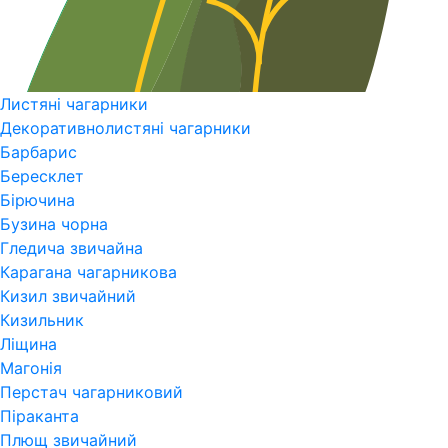
Листяні чагарники
Декоративнолистяні чагарники
Барбарис
Бересклет
Бірючина
Бузина чорна
Гледича звичайна
Карагана чагарникова
Кизил звичайний
Кизильник
Ліщина
Магонія
Перстач чагарниковий
Піраканта
Плющ звичайний