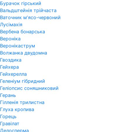
Бурачок гірський
Вальдштейнія трійчаста
Ваточник м'ясо-червоний
Лусімахія
Вербена бонарська
Вероніка
Веронікаструм
Волжанка двудомна
Гвоздика
Гейхера
Гейхерелла
Геленіум гібридний
Геліопсис соняшниковий
Герань
Гiлленiя трилистна
Глуха кропива
Горець
Гравілат
Делосперма