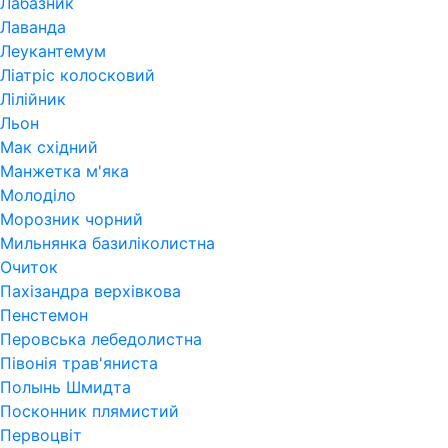
Лабазник
Лаванда
Леукантемум
Ліатріс колосковий
Лілійник
Льон
Мак східний
Манжетка м'яка
Молоділо
Морозник чорний
Мильнянка базиліколистна
Очиток
Пахізандра верхівкова
Пенстемон
Перовська лебедолистна
Півонія трав'яниста
Полынь Шмидта
Посконник плямистий
Первоцвіт