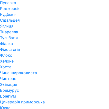
Пупавка
Роджерсія
Рудбекія
Сідальцея
Яглиця
Тиарелла
Тульбагія
Фіалка
Фізостегія
Флокс
Хелоне
Хоста
Чина широколиста
Чистець
Эхінацея
Еремурус
Ерінгіум
Цинерарія приморська
Юкка