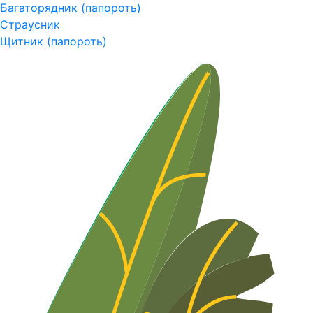
Багаторядник (папороть)
Страусник
Щитник (папороть)