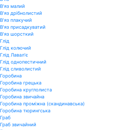
В'яз малий
В'яз дрібнолистий
В'яз плакучий
В'яз присадкуватий
В'яз шорсткий
Глід
Глід колючий
Глід Лавал'є
Глід однопестичний
Глід сливолистий
Горобина
Горобина грецька
Горобина круглолиста
Горобина звичайна
Горобина проміжна (скандинавська)
Горобина тюрингська
Граб
Граб звичайний