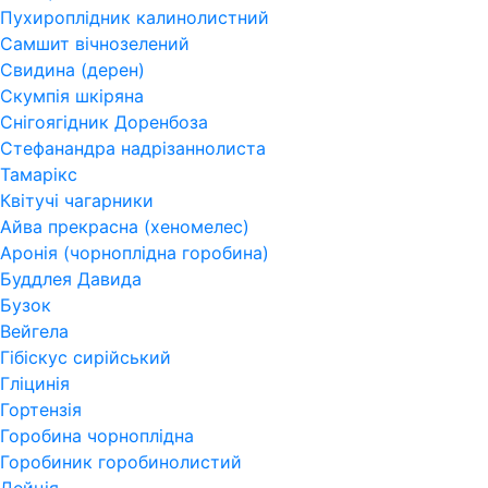
Пухироплідник калинолистний
Самшит вічнозелений
Свидина (дерен)
Скумпія шкіряна
Снігоягідник Доренбоза
Стефанандра надрізаннолиста
Тамарікс
Квітучі чагарники
Айва прекрасна (хеномелес)
Аронія (чорноплідна горобина)
Буддлея Давида
Бузок
Вейгела
Гібіскус сирійський
Гліцинія
Гортензія
Горобина чорноплідна
Горобиник горобинолистий