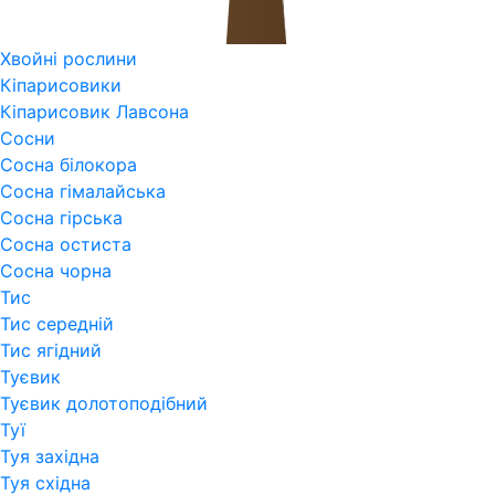
Хвойні рослини
Кіпарисовики
Кіпарисовик Лавсона
Сосни
Сосна білокора
Сосна гімалайська
Сосна гірська
Сосна остиста
Сосна чорна
Тис
Тис середній
Тис ягідний
Туєвик
Туєвик долотоподібний
Туї
Туя західна
Туя східна