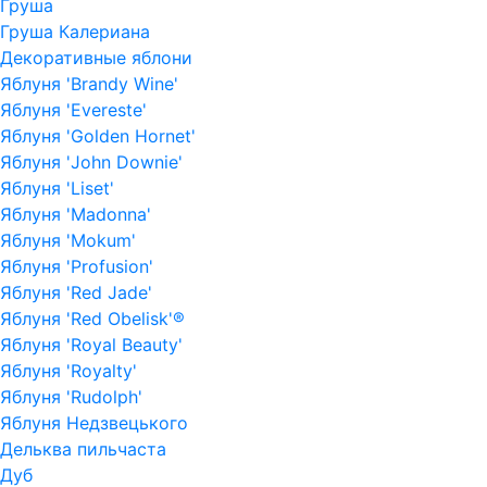
Груша
Груша Калериана
Декоративные яблони
Яблуня 'Brandy Wine'
Яблуня 'Evereste'
Яблуня 'Golden Hornet'
Яблуня 'John Downie'
Яблуня 'Liset'
Яблуня 'Madonna'
Яблуня 'Mokum'
Яблуня 'Profusion'
Яблуня 'Red Jade'
Яблуня 'Red Obelisk'®
Яблуня 'Royal Beauty'
Яблуня 'Royalty'
Яблуня 'Rudolph'
Яблуня Недзвецького
Дельква пильчаста
Дуб