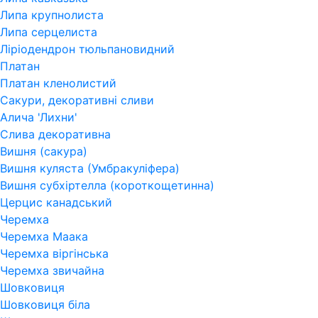
Липа крупнолиста
Липа серцелиста
Ліріодендрон тюльпановидний
Платан
Платан кленолистий
Сакури, декоративні сливи
Алича 'Лихни'
Слива декоративна
Вишня (сакура)
Вишня куляста (Умбракуліфера)
Вишня субхіртелла (короткощетинна)
Церцис канадський
Черемха
Черемха Маака
Черемха віргінська
Черемха звичайна
Шовковиця
Шовковиця біла