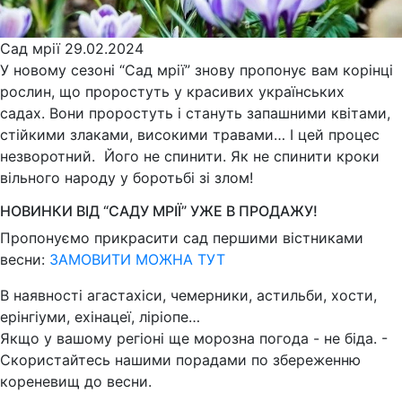
Сад мрії
29.02.2024
У новому сезоні “Сад мрії” знову пропонує вам корінці
рослин, що проростуть у красивих українських
садах. Вони проростуть і стануть запашними квітами,
стійкими злаками, високими травами… І цей процес
незворотний. Його не спинити. Як не спинити кроки
вільного народу у боротьбі зі злом!
НОВИНКИ ВІД “САДУ МРІЇ” УЖЕ В ПРОДАЖУ!
Пропонуємо прикрасити сад першими вістниками
весни:
ЗАМОВИТИ МОЖНА ТУТ
В наявності агастахіси, чемерники, астильби, хости,
ерінгіуми, ехінацеї, ліріопе…
Якщо у вашому регіоні ще морозна погода - не біда. -
Скористайтесь нашими порадами по збереженню
кореневищ до весни.