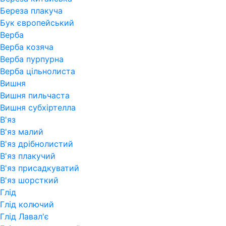
Береза плакуча
Бук європейський
Верба
Верба козяча
Верба пурпурна
Верба цільнолиста
Вишня
Вишня пильчаста
Вишня субхіртелла
В'яз
В'яз малий
В'яз дрібнолистий
В'яз плакучий
В'яз присадкуватий
В'яз шорсткий
Глід
Глід колючий
Глід Лавал'є