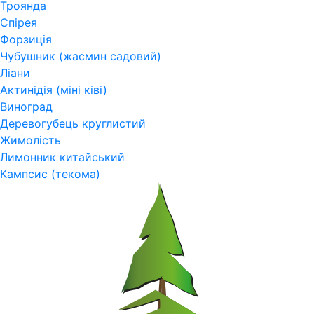
Троянда
Спірея
Форзиція
Чубушник (жасмин садовий)
Ліани
Актинідія (міні ківі)
Виноград
Деревогубець круглистий
Жимолість
Лимонник китайський
Кампсис (текома)