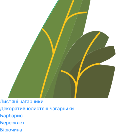
Листяні чагарники
Декоративнолистяні чагарники
Барбарис
Бересклет
Бірючина