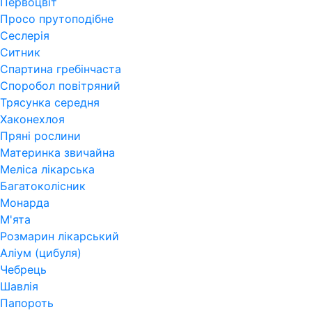
Первоцвіт
Просо прутоподібне
Сеслерія
Ситник
Спартина гребінчаста
Споробол повітряний
Трясунка середня
Хаконехлоя
Пряні рослини
Материнка звичайна
Меліса лікарська
Багатоколісник
Монарда
М'ята
Розмарин лікарський
Аліум (цибуля)
Чебрець
Шавлія
Папороть