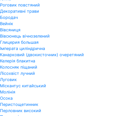
Роговик повстяний
Декоративні трави
Бородач
Вейнік
Вівсяниця
Вівсюнець вічнозелений
Глицерия большая
Імперата циліндрична
Канарковий (двокисточник) очеретяний
Келерія блакитна
Колосняк піщаний
Лісохвіст лучний
Луговик
Міскантус китайський
Молінія
Осока
Перистощетинник
Перловник високий