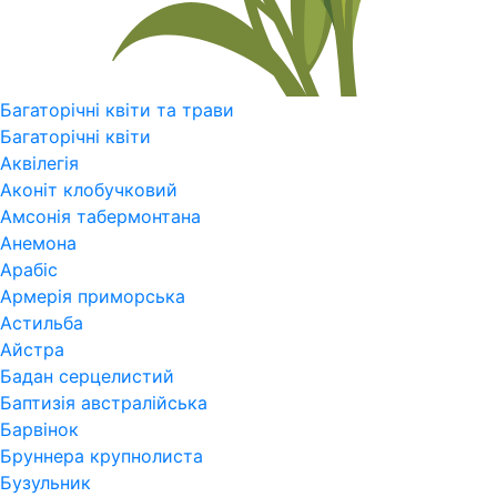
Багаторічні квіти та трави
Багаторічні квіти
Аквілегія
Аконіт клобучковий
Амсонія табермонтана
Анемона
Арабіс
Армерія приморська
Астильба
Айстра
Бадан серцелистий
Баптизія австралійська
Барвінок
Бруннера крупнолиста
Бузульник