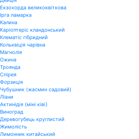
Дейція
Екзохорда великоквіткова
Ірга ламарка
Калина
Каріоптеріс кландонський
Клематіс гібридний
Кольквіція чарівна
Магнолія
Ожина
Троянда
Спірея
Форзиція
Чубушник (жасмин садовий)
Ліани
Актинідія (міні ківі)
Виноград
Деревогубець круглистий
Жимолість
Лимонник китайський