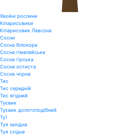
Хвойні рослини
Кіпарисовики
Кіпарисовик Лавсона
Сосни
Сосна білокора
Сосна гімалайська
Сосна гірська
Сосна остиста
Сосна чорна
Тис
Тис середній
Тис ягідний
Туєвик
Туєвик долотоподібний
Туї
Туя західна
Туя східна