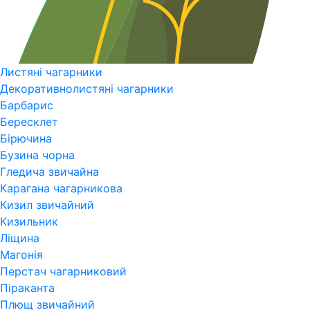
Листяні чагарники
Декоративнолистяні чагарники
Барбарис
Бересклет
Бірючина
Бузина чорна
Гледича звичайна
Карагана чагарникова
Кизил звичайний
Кизильник
Ліщина
Магонія
Перстач чагарниковий
Піраканта
Плющ звичайний