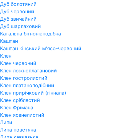
Дуб болотяний
Дуб червоний
Дуб звичайний
Дуб шарлаховий
Катальпа бігнонієподібна
Каштан
Каштан кінський м'ясо-червоний
Клен
Клен червоний
Клен ложноплатановий
Клен гостролистий
Клен платаноподібний
Клен прирічковий (гіннала)
Клен сріблястий
Клен Фрімана
Клен ясенелистий
Липи
Липа повстяна
Липа кавказька