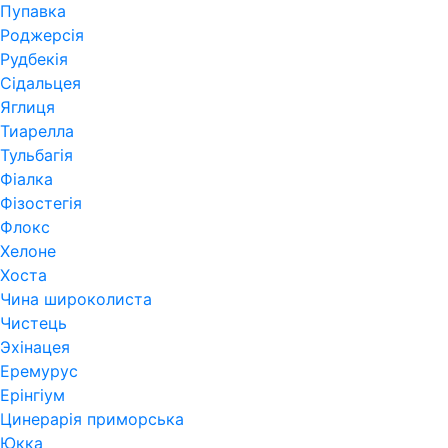
Пупавка
Роджерсія
Рудбекія
Сідальцея
Яглиця
Тиарелла
Тульбагія
Фіалка
Фізостегія
Флокс
Хелоне
Хоста
Чина широколиста
Чистець
Эхінацея
Еремурус
Ерінгіум
Цинерарія приморська
Юкка