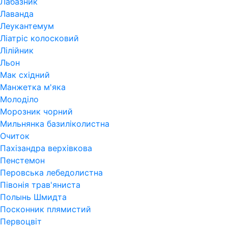
Лабазник
Лаванда
Леукантемум
Ліатріс колосковий
Лілійник
Льон
Мак східний
Манжетка м'яка
Молоділо
Морозник чорний
Мильнянка базиліколистна
Очиток
Пахізандра верхівкова
Пенстемон
Перовська лебедолистна
Півонія трав'яниста
Полынь Шмидта
Посконник плямистий
Первоцвіт