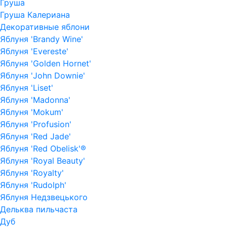
Груша
Груша Калериана
Декоративные яблони
Яблуня 'Brandy Wine'
Яблуня 'Evereste'
Яблуня 'Golden Hornet'
Яблуня 'John Downie'
Яблуня 'Liset'
Яблуня 'Madonna'
Яблуня 'Mokum'
Яблуня 'Profusion'
Яблуня 'Red Jade'
Яблуня 'Red Obelisk'®
Яблуня 'Royal Beauty'
Яблуня 'Royalty'
Яблуня 'Rudolph'
Яблуня Недзвецького
Дельква пильчаста
Дуб