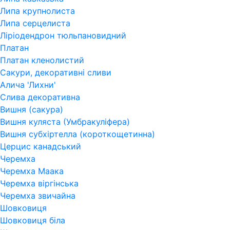
Липа крупнолиста
Липа серцелиста
Ліріодендрон тюльпановидний
Платан
Платан кленолистий
Сакури, декоративні сливи
Алича 'Лихни'
Слива декоративна
Вишня (сакура)
Вишня куляста (Умбракуліфера)
Вишня субхіртелла (короткощетинна)
Церцис канадський
Черемха
Черемха Маака
Черемха віргінська
Черемха звичайна
Шовковиця
Шовковиця біла