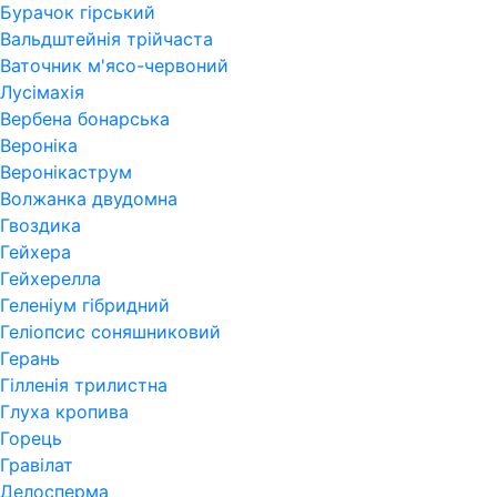
Бурачок гірський
Вальдштейнія трійчаста
Ваточник м'ясо-червоний
Лусімахія
Вербена бонарська
Вероніка
Веронікаструм
Волжанка двудомна
Гвоздика
Гейхера
Гейхерелла
Геленіум гібридний
Геліопсис соняшниковий
Герань
Гiлленiя трилистна
Глуха кропива
Горець
Гравілат
Делосперма