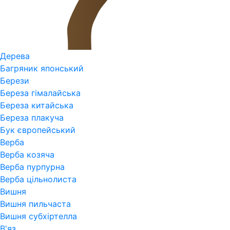
Дерева
Багряник японський
Берези
Береза гімалайська
Береза китайська
Береза плакуча
Бук європейський
Верба
Верба козяча
Верба пурпурна
Верба цільнолиста
Вишня
Вишня пильчаста
Вишня субхіртелла
В'яз