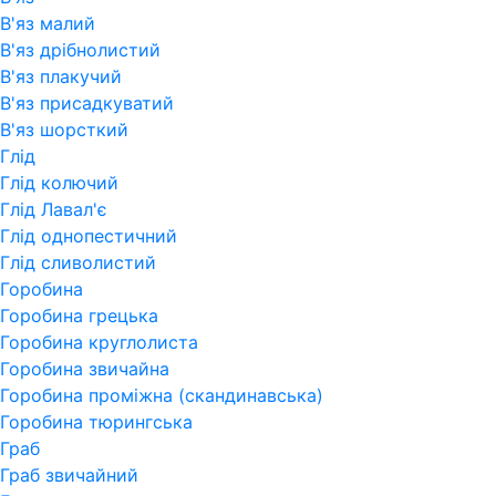
В'яз малий
В'яз дрібнолистий
В'яз плакучий
В'яз присадкуватий
В'яз шорсткий
Глід
Глід колючий
Глід Лавал'є
Глід однопестичний
Глід сливолистий
Горобина
Горобина грецька
Горобина круглолиста
Горобина звичайна
Горобина проміжна (скандинавська)
Горобина тюрингська
Граб
Граб звичайний