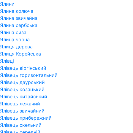
Ялини
Ялина колюча
Ялина звичайна
Ялина сербська
Ялина сиза
Ялина чорна
Ялиця дерева
Ялиця Корейська
Ялівці
Ялівець віргінський
Ялівець горизонтальний
Ялівець даурський
Ялівець козацький
Ялівець китайський
Ялівець лежачий
Ялівець звичайний
Ялівець прибережний
Ялівець скельний
Ялівець середній