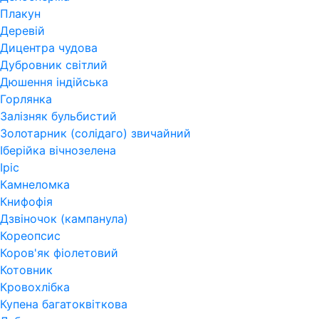
Плакун
Деревій
Дицентра чудова
Дубровник світлий
Дюшення індійська
Горлянка
Залізняк бульбистий
Золотарник (солідаго) звичайний
Іберійка вічнозелена
Іріс
Камнеломка
Книфофія
Дзвіночок (кампанула)
Кореопсис
Коров'як фіолетовий
Котовник
Кровохлібка
Купена багатоквіткова