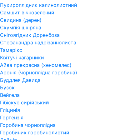
Пухироплідник калинолистний
Самшит вічнозелений
Свидина (дерен)
Скумпія шкіряна
Снігоягідник Доренбоза
Стефанандра надрізаннолиста
Тамарікс
Квітучі чагарники
Айва прекрасна (хеномелес)
Аронія (чорноплідна горобина)
Буддлея Давида
Бузок
Вейгела
Гібіскус сирійський
Гліцинія
Гортензія
Горобина чорноплідна
Горобиник горобинолистий