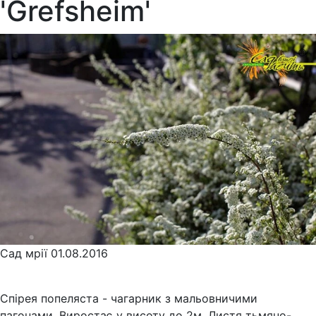
'Grefsheim'
Сад мрії
01.08.2016
Спірея попеляста - чагарник з мальовничими
пагонами. Виростає у висоту до 2м. Листя тьмяно-