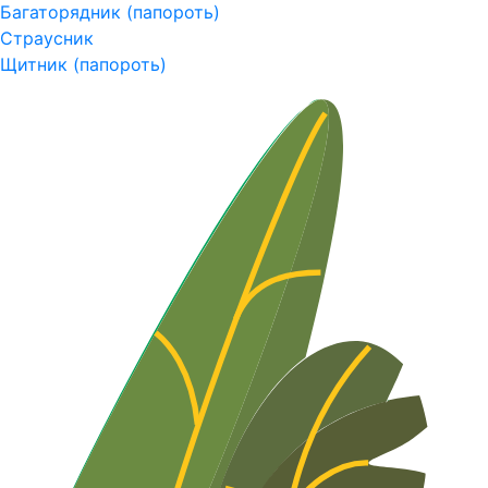
Багаторядник (папороть)
Страусник
Щитник (папороть)