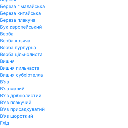
Береза гімалайська
Береза китайська
Береза плакуча
Бук європейський
Верба
Верба козяча
Верба пурпурна
Верба цільнолиста
Вишня
Вишня пильчаста
Вишня субхіртелла
В'яз
В'яз малий
В'яз дрібнолистий
В'яз плакучий
В'яз присадкуватий
В'яз шорсткий
Глід