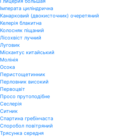
Глицерия большая
Імперата циліндрична
Канарковий (двокисточник) очеретяний
Келерія блакитна
Колосняк піщаний
Лісохвіст лучний
Луговик
Міскантус китайський
Молінія
Осока
Перистощетинник
Перловник високий
Первоцвіт
Просо прутоподібне
Сеслерія
Ситник
Спартина гребінчаста
Споробол повітряний
Трясунка середня