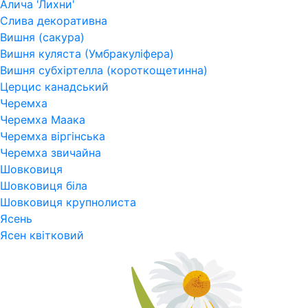
Алича 'Лихни'
Слива декоративна
Вишня (сакура)
Вишня куляста (Умбракуліфера)
Вишня субхіртелла (короткощетинна)
Церцис канадський
Черемха
Черемха Маака
Черемха віргінська
Черемха звичайна
Шовковиця
Шовковиця біла
Шовковиця крупнолиста
Ясень
Ясен квітковий