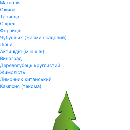
Магнолія
Ожина
Троянда
Спірея
Форзиція
Чубушник (жасмин садовий)
Ліани
Актинідія (міні ківі)
Виноград
Деревогубець круглистий
Жимолість
Лимонник китайський
Кампсис (текома)