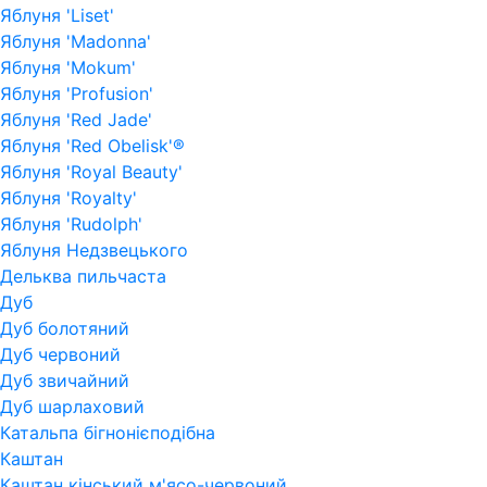
Яблуня 'Liset'
Яблуня 'Madonna'
Яблуня 'Mokum'
Яблуня 'Profusion'
Яблуня 'Red Jade'
Яблуня 'Red Obelisk'®
Яблуня 'Royal Beauty'
Яблуня 'Royalty'
Яблуня 'Rudolph'
Яблуня Недзвецького
Дельква пильчаста
Дуб
Дуб болотяний
Дуб червоний
Дуб звичайний
Дуб шарлаховий
Катальпа бігнонієподібна
Каштан
Каштан кінський м'ясо-червоний