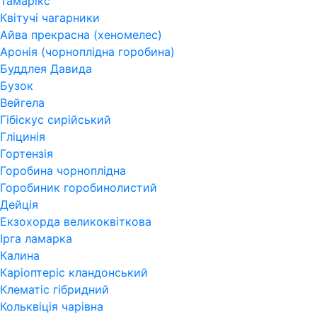
Тамарікс
Квітучі чагарники
Айва прекрасна (хеномелес)
Аронія (чорноплідна горобина)
Буддлея Давида
Бузок
Вейгела
Гібіскус сирійський
Гліцинія
Гортензія
Горобина чорноплідна
Горобиник горобинолистий
Дейція
Екзохорда великоквіткова
Ірга ламарка
Калина
Каріоптеріс кландонський
Клематіс гібридний
Кольквіція чарівна