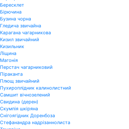
Бересклет
Бірючина
Бузина чорна
Гледича звичайна
Карагана чагарникова
Кизил звичайний
Кизильник
Ліщина
Магонія
Перстач чагарниковий
Піраканта
Плющ звичайний
Пухироплідник калинолистний
Самшит вічнозелений
Свидина (дерен)
Скумпія шкіряна
Снігоягідник Доренбоза
Стефанандра надрізаннолиста