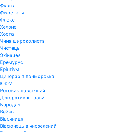
Фіалка
Фізостегія
Флокс
Хелоне
Хоста
Чина широколиста
Чистець
Эхінацея
Еремурус
Ерінгіум
Цинерарія приморська
Юкка
Роговик повстяний
Декоративні трави
Бородач
Вейнік
Вівсяниця
Вівсюнець вічнозелений