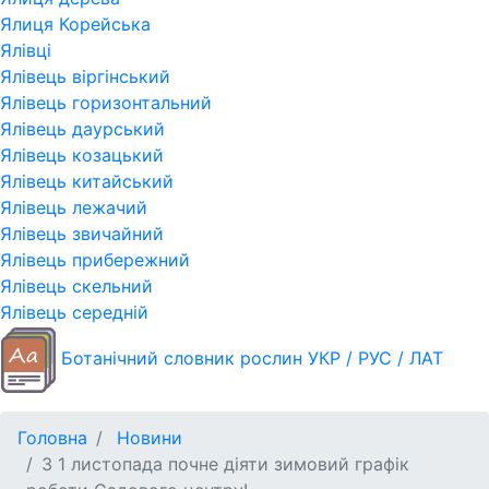
Ялиця Корейська
Ялівці
Ялівець віргінський
Ялівець горизонтальний
Ялівець даурський
Ялівець козацький
Ялівець китайський
Ялівець лежачий
Ялівець звичайний
Ялівець прибережний
Ялівець скельний
Ялівець середній
Ботанічний словник рослин УКР / РУС / ЛАТ
Головна
Новини
З 1 листопада почне діяти зимовий графік