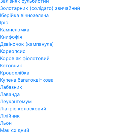
Залізняк бульбистий
Золотарник (солідаго) звичайний
Іберійка вічнозелена
Іріс
Камнеломка
Книфофія
Дзвіночок (кампанула)
Кореопсис
Коров'як фіолетовий
Котовник
Кровохлібка
Купена багатоквіткова
Лабазник
Лаванда
Леукантемум
Ліатріс колосковий
Лілійник
Льон
Мак східний