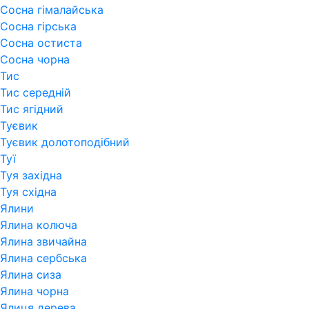
Сосна гімалайська
Сосна гірська
Сосна остиста
Сосна чорна
Тис
Тис середній
Тис ягідний
Туєвик
Туєвик долотоподібний
Туї
Туя західна
Туя східна
Ялини
Ялина колюча
Ялина звичайна
Ялина сербська
Ялина сиза
Ялина чорна
Ялиця дерева