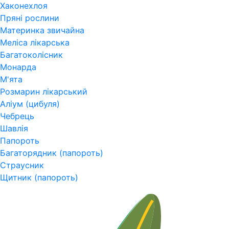
Хаконехлоя
Пряні рослини
Материнка звичайна
Меліса лікарська
Багатоколісник
Монарда
М'ята
Розмарин лікарський
Аліум (цибуля)
Чебрець
Шавлія
Папороть
Багаторядник (папороть)
Страусник
Щитник (папороть)