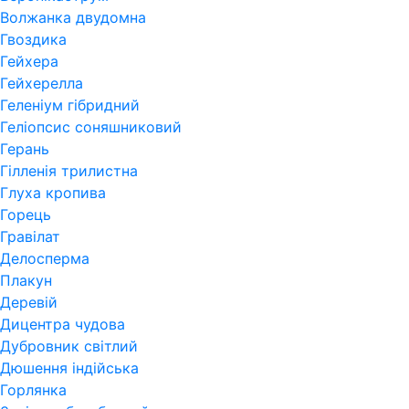
Волжанка двудомна
Гвоздика
Гейхера
Гейхерелла
Геленіум гібридний
Геліопсис соняшниковий
Герань
Гiлленiя трилистна
Глуха кропива
Горець
Гравілат
Делосперма
Плакун
Деревій
Дицентра чудова
Дубровник світлий
Дюшення індійська
Горлянка