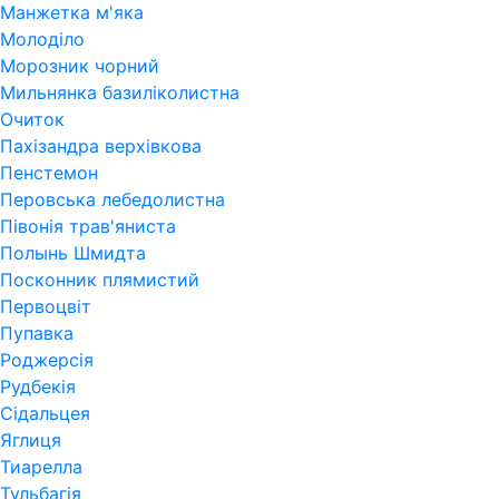
Манжетка м'яка
Молоділо
Морозник чорний
Мильнянка базиліколистна
Очиток
Пахізандра верхівкова
Пенстемон
Перовська лебедолистна
Півонія трав'яниста
Полынь Шмидта
Посконник плямистий
Первоцвіт
Пупавка
Роджерсія
Рудбекія
Сідальцея
Яглиця
Тиарелла
Тульбагія