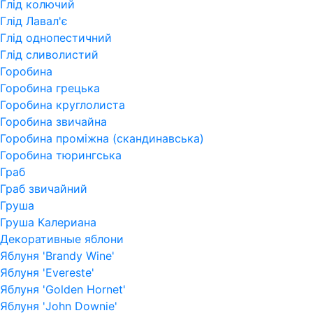
Глід колючий
Глід Лавал'є
Глід однопестичний
Глід сливолистий
Горобина
Горобина грецька
Горобина круглолиста
Горобина звичайна
Горобина проміжна (скандинавська)
Горобина тюрингська
Граб
Граб звичайний
Груша
Груша Калериана
Декоративные яблони
Яблуня 'Brandy Wine'
Яблуня 'Evereste'
Яблуня 'Golden Hornet'
Яблуня 'John Downie'