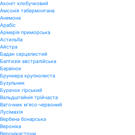
Аконіт клобучковий
Амсонія табермонтана
Анемона
Арабіс
Армерія приморська
Астильба
Айстра
Бадан серцелистий
Баптизія австралійська
Барвінок
Бруннера крупнолиста
Бузульник
Бурачок гірський
Вальдштейнія трійчаста
Ваточник м'ясо-червоний
Лусімахія
Вербена бонарська
Вероніка
Веронікаструм