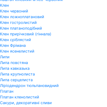
Клен
Клен червоний
Клен ложноплатановий
Клен гостролистий
Клен платаноподібний
Клен прирічковий (гіннала)
Клен сріблястий
Клен Фрімана
Клен ясенелистий
Липи
Липа повстяна
Липа кавказька
Липа крупнолиста
Липа серцелиста
Ліріодендрон тюльпановидний
Платан
Платан кленолистий
Сакури, декоративні сливи