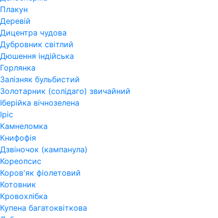
Плакун
Деревій
Дицентра чудова
Дубровник світлий
Дюшення індійська
Горлянка
Залізняк бульбистий
Золотарник (солідаго) звичайний
Іберійка вічнозелена
Іріс
Камнеломка
Книфофія
Дзвіночок (кампанула)
Кореопсис
Коров'як фіолетовий
Котовник
Кровохлібка
Купена багатоквіткова