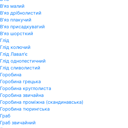
В'яз малий
В'яз дрібнолистий
В'яз плакучий
В'яз присадкуватий
В'яз шорсткий
Глід
Глід колючий
Глід Лавал'є
Глід однопестичний
Глід сливолистий
Горобина
Горобина грецька
Горобина круглолиста
Горобина звичайна
Горобина проміжна (скандинавська)
Горобина тюрингська
Граб
Граб звичайний