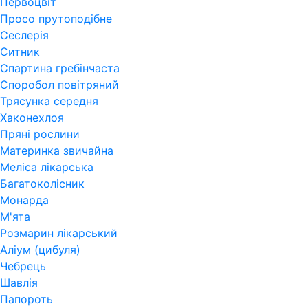
Первоцвіт
Просо прутоподібне
Сеслерія
Ситник
Спартина гребінчаста
Споробол повітряний
Трясунка середня
Хаконехлоя
Пряні рослини
Материнка звичайна
Меліса лікарська
Багатоколісник
Монарда
М'ята
Розмарин лікарський
Аліум (цибуля)
Чебрець
Шавлія
Папороть