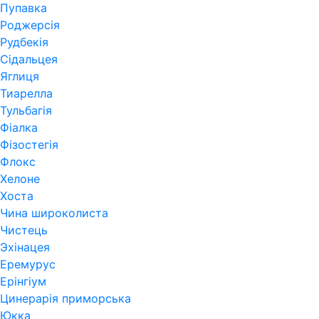
Пупавка
Роджерсія
Рудбекія
Сідальцея
Яглиця
Тиарелла
Тульбагія
Фіалка
Фізостегія
Флокс
Хелоне
Хоста
Чина широколиста
Чистець
Эхінацея
Еремурус
Ерінгіум
Цинерарія приморська
Юкка