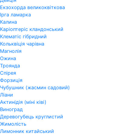
Дейція
Екзохорда великоквіткова
Ірга ламарка
Калина
Каріоптеріс кландонський
Клематіс гібридний
Кольквіція чарівна
Магнолія
Ожина
Троянда
Спірея
Форзиція
Чубушник (жасмин садовий)
Ліани
Актинідія (міні ківі)
Виноград
Деревогубець круглистий
Жимолість
Лимонник китайський