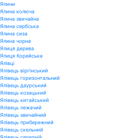
Ялини
Ялина колюча
Ялина звичайна
Ялина сербська
Ялина сиза
Ялина чорна
Ялиця дерева
Ялиця Корейська
Ялівці
Ялівець віргінський
Ялівець горизонтальний
Ялівець даурський
Ялівець козацький
Ялівець китайський
Ялівець лежачий
Ялівець звичайний
Ялівець прибережний
Ялівець скельний
Ялівець середній