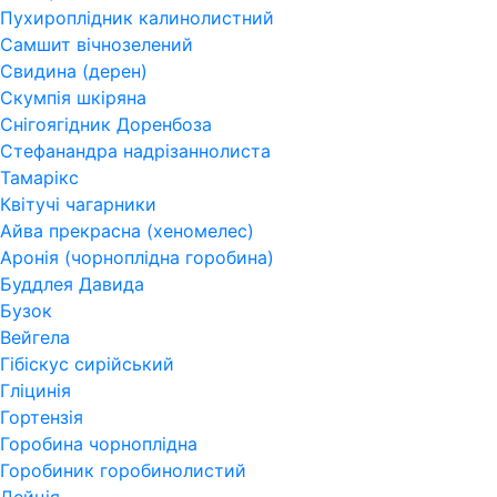
Пухироплідник калинолистний
Самшит вічнозелений
Свидина (дерен)
Скумпія шкіряна
Снігоягідник Доренбоза
Стефанандра надрізаннолиста
Тамарікс
Квітучі чагарники
Айва прекрасна (хеномелес)
Аронія (чорноплідна горобина)
Буддлея Давида
Бузок
Вейгела
Гібіскус сирійський
Гліцинія
Гортензія
Горобина чорноплідна
Горобиник горобинолистий