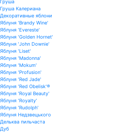
Груша
Груша Калериана
Декоративные яблони
Яблуня 'Brandy Wine'
Яблуня 'Evereste'
Яблуня 'Golden Hornet'
Яблуня 'John Downie'
Яблуня 'Liset'
Яблуня 'Madonna'
Яблуня 'Mokum'
Яблуня 'Profusion'
Яблуня 'Red Jade'
Яблуня 'Red Obelisk'®
Яблуня 'Royal Beauty'
Яблуня 'Royalty'
Яблуня 'Rudolph'
Яблуня Недзвецького
Дельква пильчаста
Дуб