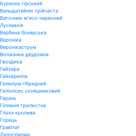
Бурачок гірський
Вальдштейнія трійчаста
Ваточник м'ясо-червоний
Лусімахія
Вербена бонарська
Вероніка
Веронікаструм
Волжанка двудомна
Гвоздика
Гейхера
Гейхерелла
Геленіум гібридний
Геліопсис соняшниковий
Герань
Гiлленiя трилистна
Глуха кропива
Горець
Гравілат
Делосперма