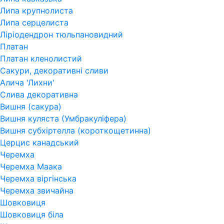
Липа крупнолиста
Липа серцелиста
Ліріодендрон тюльпановидний
Платан
Платан кленолистий
Сакури, декоративні сливи
Алича 'Лихни'
Слива декоративна
Вишня (сакура)
Вишня куляста (Умбракуліфера)
Вишня субхіртелла (короткощетинна)
Церцис канадський
Черемха
Черемха Маака
Черемха віргінська
Черемха звичайна
Шовковиця
Шовковиця біла