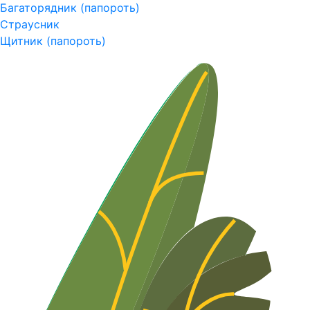
Багаторядник (папороть)
Страусник
Щитник (папороть)