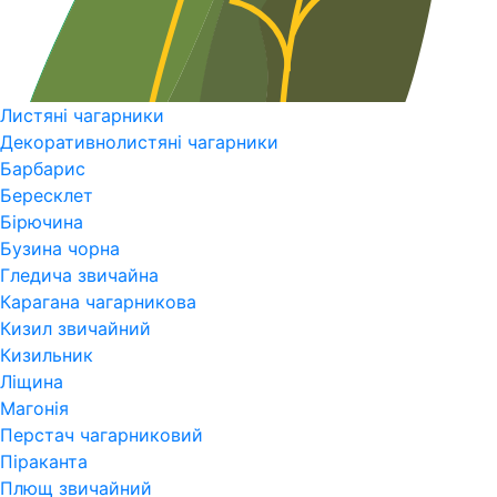
Листяні чагарники
Декоративнолистяні чагарники
Барбарис
Бересклет
Бірючина
Бузина чорна
Гледича звичайна
Карагана чагарникова
Кизил звичайний
Кизильник
Ліщина
Магонія
Перстач чагарниковий
Піраканта
Плющ звичайний