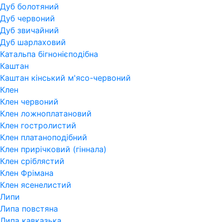
Дуб болотяний
Дуб червоний
Дуб звичайний
Дуб шарлаховий
Катальпа бігнонієподібна
Каштан
Каштан кінський м'ясо-червоний
Клен
Клен червоний
Клен ложноплатановий
Клен гостролистий
Клен платаноподібний
Клен прирічковий (гіннала)
Клен сріблястий
Клен Фрімана
Клен ясенелистий
Липи
Липа повстяна
Липа кавказька