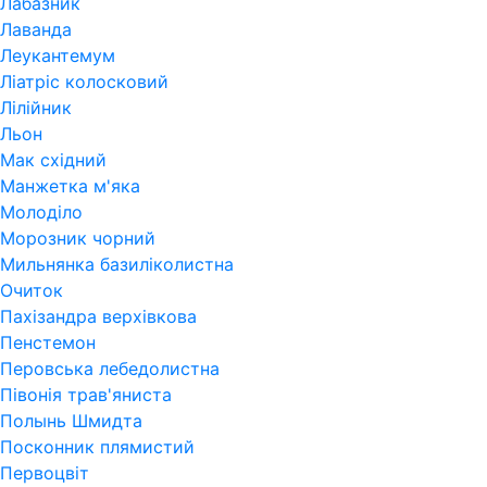
Лабазник
Лаванда
Леукантемум
Ліатріс колосковий
Лілійник
Льон
Мак східний
Манжетка м'яка
Молоділо
Морозник чорний
Мильнянка базиліколистна
Очиток
Пахізандра верхівкова
Пенстемон
Перовська лебедолистна
Півонія трав'яниста
Полынь Шмидта
Посконник плямистий
Первоцвіт