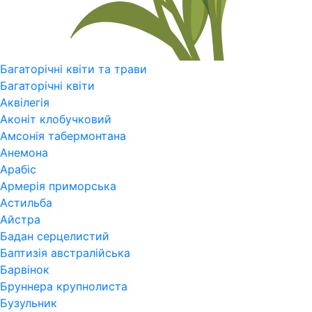
Багаторічні квіти та трави
Багаторічні квіти
Аквілегія
Аконіт клобучковий
Амсонія табермонтана
Анемона
Арабіс
Армерія приморська
Астильба
Айстра
Бадан серцелистий
Баптизія австралійська
Барвінок
Бруннера крупнолиста
Бузульник