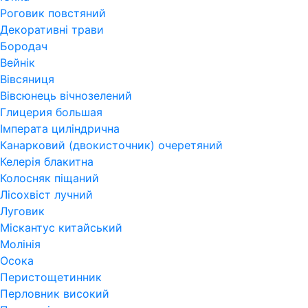
Роговик повстяний
Декоративні трави
Бородач
Вейнік
Вівсяниця
Вівсюнець вічнозелений
Глицерия большая
Імперата циліндрична
Канарковий (двокисточник) очеретяний
Келерія блакитна
Колосняк піщаний
Лісохвіст лучний
Луговик
Міскантус китайський
Молінія
Осока
Перистощетинник
Перловник високий