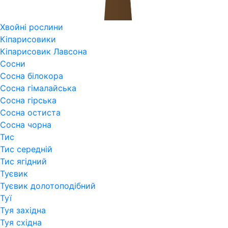
Хвойні рослини
Кіпарисовики
Кіпарисовик Лавсона
Сосни
Сосна білокора
Сосна гімалайська
Сосна гірська
Сосна остиста
Сосна чорна
Тис
Тис середній
Тис ягідний
Туєвик
Туєвик долотоподібний
Туї
Туя західна
Туя східна