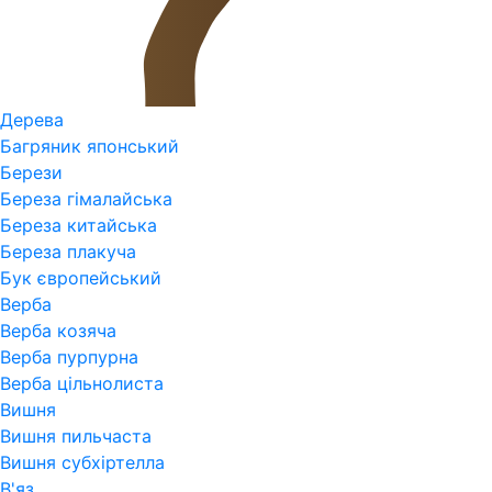
Дерева
Багряник японський
Берези
Береза гімалайська
Береза китайська
Береза плакуча
Бук європейський
Верба
Верба козяча
Верба пурпурна
Верба цільнолиста
Вишня
Вишня пильчаста
Вишня субхіртелла
В'яз