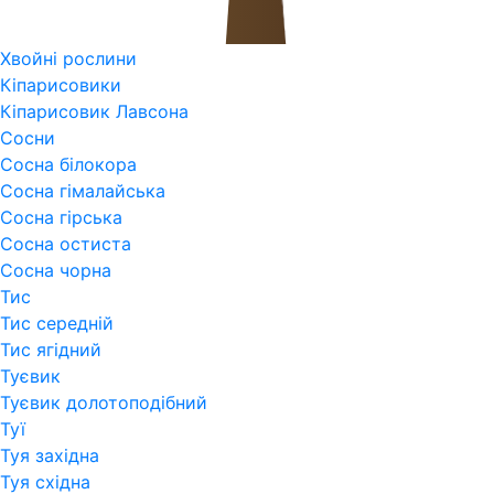
Хвойні рослини
Кіпарисовики
Кіпарисовик Лавсона
Сосни
Сосна білокора
Сосна гімалайська
Сосна гірська
Сосна остиста
Сосна чорна
Тис
Тис середній
Тис ягідний
Туєвик
Туєвик долотоподібний
Туї
Туя західна
Туя східна