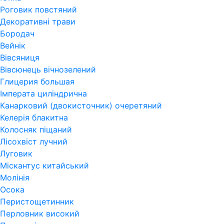
Роговик повстяний
Декоративні трави
Бородач
Вейнік
Вівсяниця
Вівсюнець вічнозелений
Глицерия большая
Імперата циліндрична
Канарковий (двокисточник) очеретяний
Келерія блакитна
Колосняк піщаний
Лісохвіст лучний
Луговик
Міскантус китайський
Молінія
Осока
Перистощетинник
Перловник високий