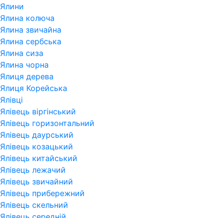
Ялини
Ялина колюча
Ялина звичайна
Ялина сербська
Ялина сиза
Ялина чорна
Ялиця дерева
Ялиця Корейська
Ялівці
Ялівець віргінський
Ялівець горизонтальний
Ялівець даурський
Ялівець козацький
Ялівець китайський
Ялівець лежачий
Ялівець звичайний
Ялівець прибережний
Ялівець скельний
Ялівець середній