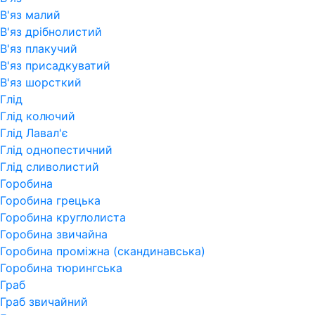
В'яз малий
В'яз дрібнолистий
В'яз плакучий
В'яз присадкуватий
В'яз шорсткий
Глід
Глід колючий
Глід Лавал'є
Глід однопестичний
Глід сливолистий
Горобина
Горобина грецька
Горобина круглолиста
Горобина звичайна
Горобина проміжна (скандинавська)
Горобина тюрингська
Граб
Граб звичайний