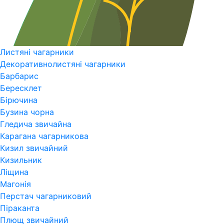
Листяні чагарники
Декоративнолистяні чагарники
Барбарис
Бересклет
Бірючина
Бузина чорна
Гледича звичайна
Карагана чагарникова
Кизил звичайний
Кизильник
Ліщина
Магонія
Перстач чагарниковий
Піраканта
Плющ звичайний