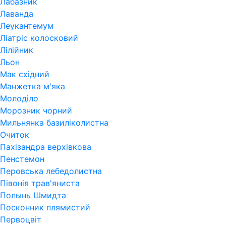
Лабазник
Лаванда
Леукантемум
Ліатріс колосковий
Лілійник
Льон
Мак східний
Манжетка м'яка
Молоділо
Морозник чорний
Мильнянка базиліколистна
Очиток
Пахізандра верхівкова
Пенстемон
Перовська лебедолистна
Півонія трав'яниста
Полынь Шмидта
Посконник плямистий
Первоцвіт