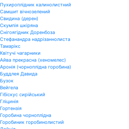
Пухироплідник калинолистний
Самшит вічнозелений
Свидина (дерен)
Скумпія шкіряна
Снігоягідник Доренбоза
Стефанандра надрізаннолиста
Тамарікс
Квітучі чагарники
Айва прекрасна (хеномелес)
Аронія (чорноплідна горобина)
Буддлея Давида
Бузок
Вейгела
Гібіскус сирійський
Гліцинія
Гортензія
Горобина чорноплідна
Горобиник горобинолистий