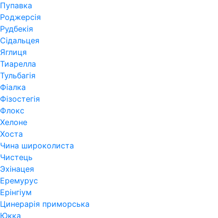
Пупавка
Роджерсія
Рудбекія
Сідальцея
Яглиця
Тиарелла
Тульбагія
Фіалка
Фізостегія
Флокс
Хелоне
Хоста
Чина широколиста
Чистець
Эхінацея
Еремурус
Ерінгіум
Цинерарія приморська
Юкка