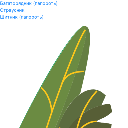
Багаторядник (папороть)
Страусник
Щитник (папороть)