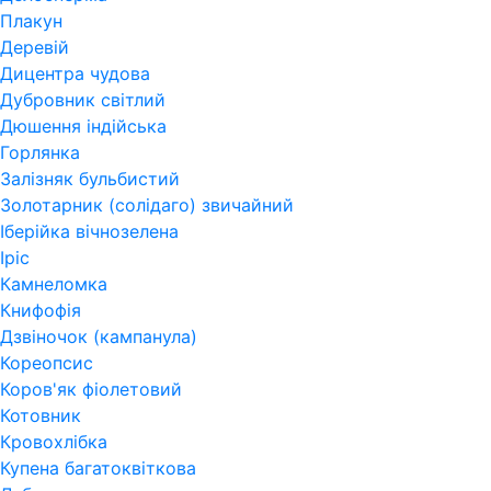
Плакун
Деревій
Дицентра чудова
Дубровник світлий
Дюшення індійська
Горлянка
Залізняк бульбистий
Золотарник (солідаго) звичайний
Іберійка вічнозелена
Іріс
Камнеломка
Книфофія
Дзвіночок (кампанула)
Кореопсис
Коров'як фіолетовий
Котовник
Кровохлібка
Купена багатоквіткова