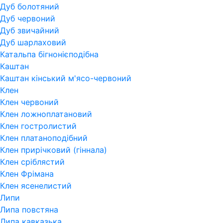
Дуб болотяний
Дуб червоний
Дуб звичайний
Дуб шарлаховий
Катальпа бігнонієподібна
Каштан
Каштан кінський м'ясо-червоний
Клен
Клен червоний
Клен ложноплатановий
Клен гостролистий
Клен платаноподібний
Клен прирічковий (гіннала)
Клен сріблястий
Клен Фрімана
Клен ясенелистий
Липи
Липа повстяна
Липа кавказька