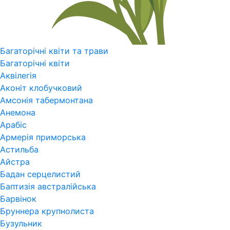
Багаторічні квіти та трави
Багаторічні квіти
Аквілегія
Аконіт клобучковий
Амсонія табермонтана
Анемона
Арабіс
Армерія приморська
Астильба
Айстра
Бадан серцелистий
Баптизія австралійська
Барвінок
Бруннера крупнолиста
Бузульник