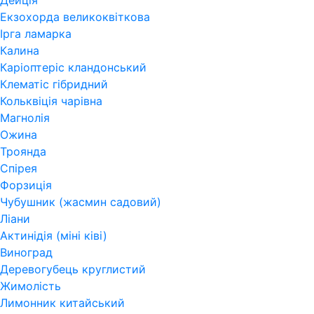
Дейція
Екзохорда великоквіткова
Ірга ламарка
Калина
Каріоптеріс кландонський
Клематіс гібридний
Кольквіція чарівна
Магнолія
Ожина
Троянда
Спірея
Форзиція
Чубушник (жасмин садовий)
Ліани
Актинідія (міні ківі)
Виноград
Деревогубець круглистий
Жимолість
Лимонник китайський