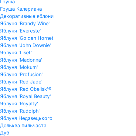
Груша
Груша Калериана
Декоративные яблони
Яблуня 'Brandy Wine'
Яблуня 'Evereste'
Яблуня 'Golden Hornet'
Яблуня 'John Downie'
Яблуня 'Liset'
Яблуня 'Madonna'
Яблуня 'Mokum'
Яблуня 'Profusion'
Яблуня 'Red Jade'
Яблуня 'Red Obelisk'®
Яблуня 'Royal Beauty'
Яблуня 'Royalty'
Яблуня 'Rudolph'
Яблуня Недзвецького
Дельква пильчаста
Дуб