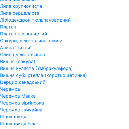
Липа крупнолиста
Липа серцелиста
Ліріодендрон тюльпановидний
Платан
Платан кленолистий
Сакури, декоративні сливи
Алича 'Лихни'
Слива декоративна
Вишня (сакура)
Вишня куляста (Умбракуліфера)
Вишня субхіртелла (короткощетинна)
Церцис канадський
Черемха
Черемха Маака
Черемха віргінська
Черемха звичайна
Шовковиця
Шовковиця біла