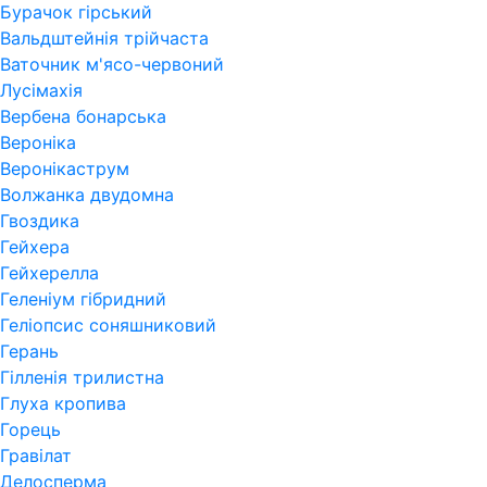
Бурачок гірський
Вальдштейнія трійчаста
Ваточник м'ясо-червоний
Лусімахія
Вербена бонарська
Вероніка
Веронікаструм
Волжанка двудомна
Гвоздика
Гейхера
Гейхерелла
Геленіум гібридний
Геліопсис соняшниковий
Герань
Гiлленiя трилистна
Глуха кропива
Горець
Гравілат
Делосперма