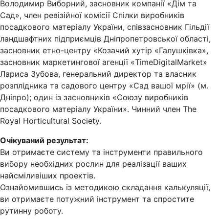
Володимир Виборний, засновник компанії «Дім та
Сад», член ревізійної комісії Спілки виробників
посадкового матеріалу України, співзасновник Гільдії
ландшафтних підприємців Дніпропетровської області,
засновник етно-центру «Козачий хутір «Галушківка»,
засновник маркетингової агенції «TimeDigitalMarket»
Лариса Зубова, генеральний директор та власник
розплідника та садового центру «Сад вашої мрії» (м.
Дніпро); один із засновників «Союзу виробників
посадкового матеріалу України». Чинний член The
Royal Horticultural Society.
Очікуваний результат:
Ви отримаєте систему та інструменти правильного
вибору необхідних рослин для реалізації ваших
найсміливіших проектів.
Ознайомившись із методикою складання калькуляції,
ви отримаєте потужний інструмент та спростите
рутинну роботу.