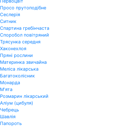
Первоцвіт
Просо прутоподібне
Сеслерія
Ситник
Спартина гребінчаста
Споробол повітряний
Трясунка середня
Хаконехлоя
Пряні рослини
Материнка звичайна
Меліса лікарська
Багатоколісник
Монарда
М'ята
Розмарин лікарський
Аліум (цибуля)
Чебрець
Шавлія
Папороть