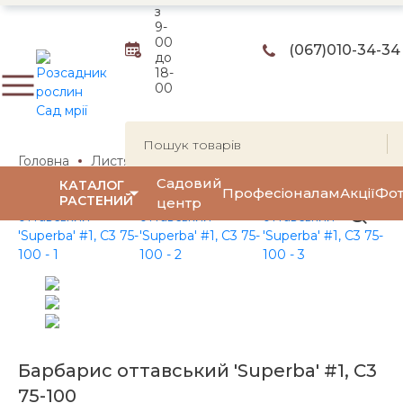
з
9-
00
(067)
010-34-34
до
18-
00
Головна
Листяні чагарники
Декоративнолистяні чага
Садовий
КАТАЛОГ
Професіоналам
Акції
Фот
РАСТЕНИЙ
центр
Барбарис оттавський 'Superba' #1, C3
75-100