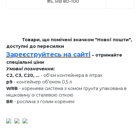
#5, RB 80-100
Товари, що помічені значком "Нової пошти",
доступні до пересилки
Зареєструйтесь на сайті
– отримайте
спеціальні ціни
Умовні позначення:
C2, C3, C20, ...
- об'єм контейнера в літрах
p9
- контейнер об'ємом 0,5 л
WRB
- коренева система з комом грунта упакована в
мішковину із сталевою сіткою
BR
- рослина з голим коренем