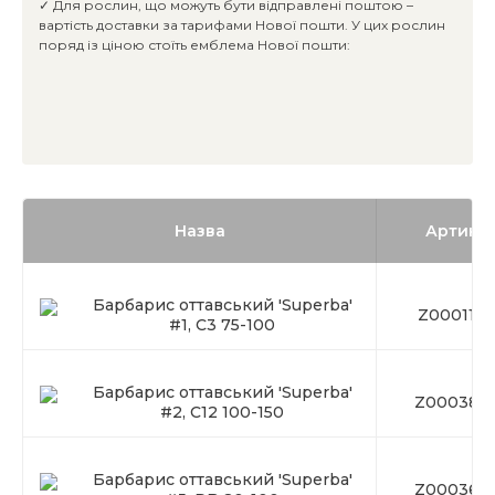
✓ Для рослин, що можуть бути відправлені поштою –
вартість доставки за тарифами Нової пошти. У цих рослин
поряд із ціною стоїть емблема Нової пошти:
Назва
Артику
Барбарис оттавський 'Superba'
Z000114
#1, C3 75-100
Барбарис оттавський 'Superba'
Z000387
#2, С12 100-150
Барбарис оттавський 'Superba'
Z000367