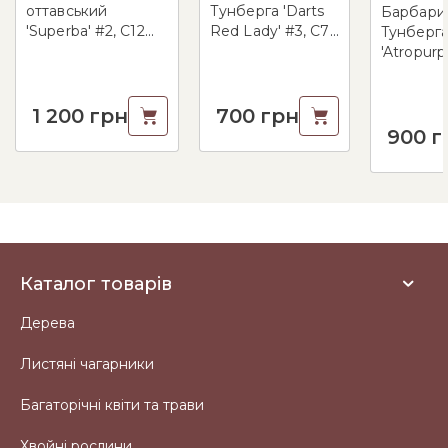
оттавський
Тунберга 'Darts
Барбари
'Superba' #2, С12
Red Lady' #3, C7
Tунберг
100-150
30-40
'Atropurp
Nana' #2, R
30
1 200
грн
700
грн
900
г
Каталог товарів
Дерева
Листяні чагарники
Багаторічні квіти та трави
Хвойні рослини