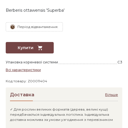
Berberis ottawensis 'Superba'
Період відвантаження:
Купити
Упаковка кореневої системи
C3
Всі характеристики
Код товару: Z00011404
Доставка
Більше
✓ Для рослин великих форматів (дерева, великі кущі)
передбачається індивідуальна логістика. Індивідуальна
доставка можлива за умови узгодження з перевізником