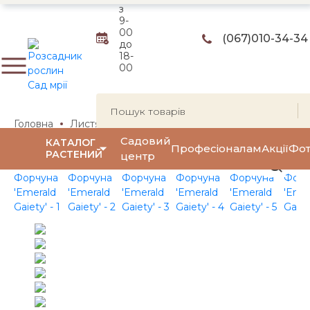
з
9-
00
(067)
010-34-34
до
18-
00
Головна
Листяні чагарники
Декоративнолистяні чага
Садовий
КАТАЛОГ
Професіоналам
Акції
Фот
РАСТЕНИЙ
центр