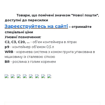
Товари, що помічені значком "Нової пошти",
доступні до пересилки
Зареєструйтесь на сайті
– отримайте
спеціальні ціни
Умовні позначення:
C2, C3, C20, ...
- об'єм контейнера в літрах
p9
- контейнер об'ємом 0,5 л
WRB
- коренева система з комом грунта упакована в
мішковину із сталевою сіткою
BR
- рослина з голим коренем