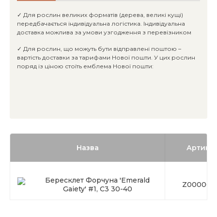
✓ Для рослин великих форматів (дерева, великі кущі)
передбачається індивідуальна логістика. Індивідуальна
доставка можлива за умови узгодження з перевізником
✓ Для рослин, що можуть бути відправлені поштою –
вартість доставки за тарифами Нової пошти. У цих рослин
поряд із ціною стоїть емблема Нової пошти:
Назва
Артику
Бересклет Форчуна 'Emerald
Z000066
Gaiety' #1, C3 30-40