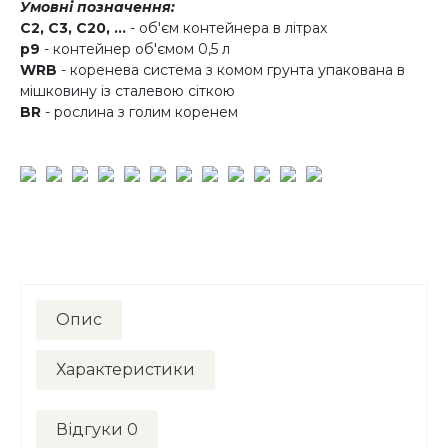
Умовні позначення:
C2, C3, C20, ...
- об'єм контейнера в літрах
p9
- контейнер об'ємом 0,5 л
WRB
- коренева система з комом грунта упакована в
мішковину із сталевою сіткою
BR
- рослина з голим коренем
Опис
Характеристики
Відгуки
0