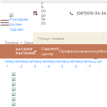
з
9-
00
(067)
010-34-34
до
18-
00
Головна
Дерева
Берези
Береза плакуча
Береза
Садовий
КАТАЛОГ
Професіоналам
Акції
Фот
РАСТЕНИЙ
центр