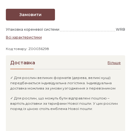
Замовити
Упаковка кореневої системи
WRB
Всі характеристики
Код товару: Z00036298
Доставка
Більше
✓ Для рослин великих форматів (дерева, великі кущі)
передбачається індивідуальна логістика. Індивідуальна
доставка можлива за умови узгодження з перевізником
✓ Для рослин, що можуть бути відправлені поштою –
вартість доставки за тарифами Нової пошти. У цих рослин
поряд із ціною стоїть емблема Нової пошти: