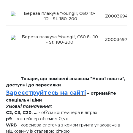
Береза плакуча 'Youngii', C60 10-
Z00036947
-12 - St. 180-200
Береза плакуча 'Youngii', C60 8--10
Z00034978
- St. 180-200
Товари, що помічені значком "Нової пошти",
доступні до пересилки
Зареєструйтесь на сайті
– отримайте
спеціальні ціни
Умовні позначення:
C2, C3, C20, ...
- об'єм контейнера в літрах
p9
- контейнер об'ємом 0,5 л
WRB
- коренева система з комом грунта упакована в
мішковину із сталевою сіткою