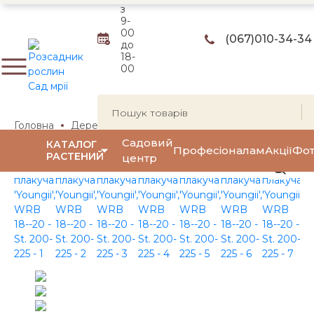
з
9-
00
(067)
010-34-34
до
18-
00
Головна
Дерева
Берези
Береза плакуча
Береза 
Садовий
КАТАЛОГ
Професіоналам
Акції
Фот
РАСТЕНИЙ
центр