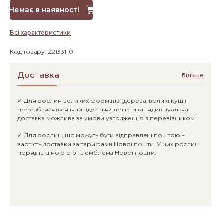
Немає в наявності
Всі характеристики
Код товару: Z21331-0
Доставка
Більше
✓ Для рослин великих форматів (дерева, великі кущі)
передбачається індивідуальна логістика. Індивідуальна
доставка можлива за умови узгодження з перевізником
✓ Для рослин, що можуть бути відправлені поштою –
вартість доставки за тарифами Нової пошти. У цих рослин
поряд із ціною стоїть емблема Нової пошти: