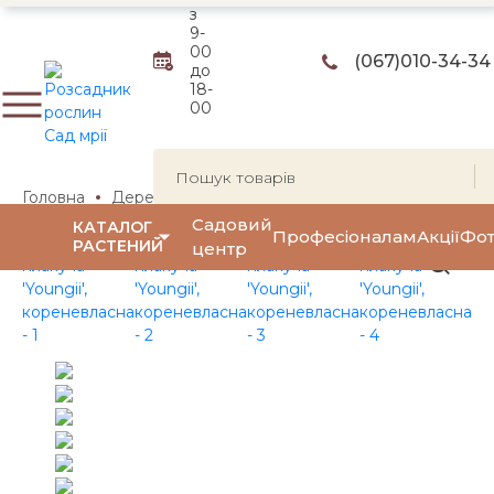
з
9-
00
(067)
010-34-34
до
18-
00
Головна
Дерева
Берези
Береза плакуча
Береза
Садовий
КАТАЛОГ
Професіоналам
Акції
Фот
РАСТЕНИЙ
центр