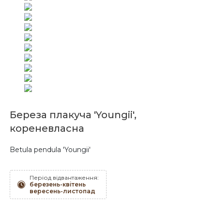
Береза плакуча 'Youngii',
кореневласна
Betula pendula 'Youngii'
Період відвантаження:
березень-квітень
вересень-листопад