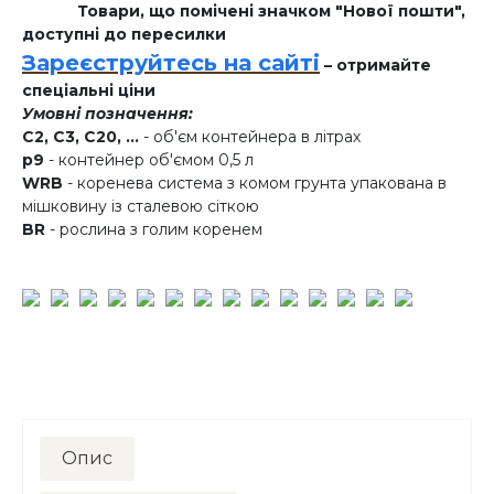
Товари, що помічені значком "Нової пошти",
доступні до пересилки
Зареєструйтесь на сайті
– отримайте
спеціальні ціни
Умовні позначення:
C2, C3, C20, ...
- об'єм контейнера в літрах
p9
- контейнер об'ємом 0,5 л
WRB
- коренева система з комом грунта упакована в
мішковину із сталевою сіткою
BR
- рослина з голим коренем
Опис