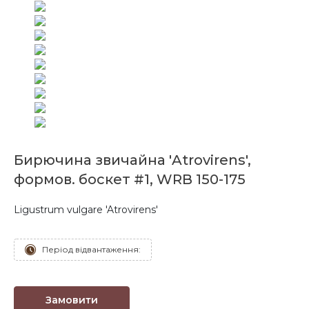
Бирючина звичайна 'Atrovirens',
формов. боскет #1, WRB 150-175
Ligustrum vulgare 'Atrovirens'
Період відвантаження:
Замовити