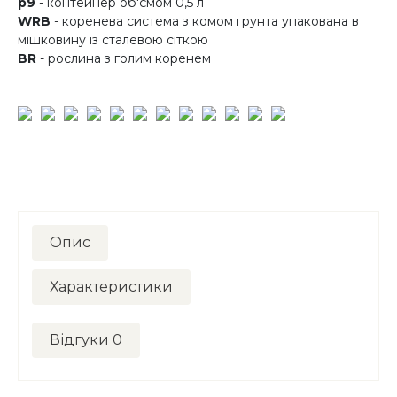
p9
- контейнер об'ємом 0,5 л
WRB
- коренева система з комом грунта упакована в
мішковину із сталевою сіткою
BR
- рослина з голим коренем
Опис
Характеристики
Відгуки
0