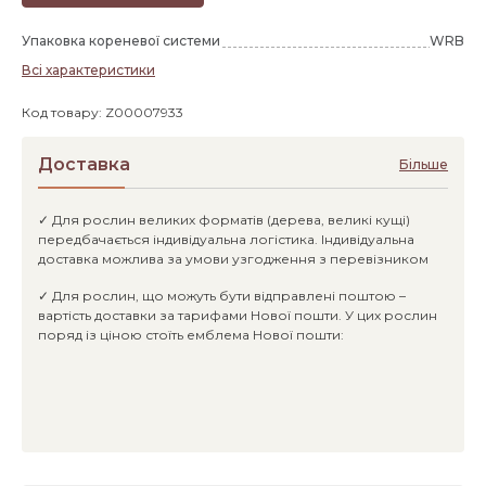
Упаковка кореневої системи
WRB
Всі характеристики
Код товару: Z00007933
Доставка
Більше
✓ Для рослин великих форматів (дерева, великі кущі)
передбачається індивідуальна логістика. Індивідуальна
доставка можлива за умови узгодження з перевізником
✓ Для рослин, що можуть бути відправлені поштою –
вартість доставки за тарифами Нової пошти. У цих рослин
поряд із ціною стоїть емблема Нової пошти: