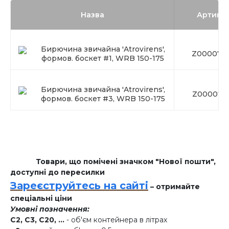
Назва
Артику
Бирючина звичайна 'Atrovirens',
Z000079
формов. боскет #1, WRB 150-175
Бирючина звичайна 'Atrovirens',
Z000079
формов. боскет #3, WRB 150-175
Товари, що помічені значком "Нової пошти",
доступні до пересилки
Зареєструйтесь на сайті
– отримайте
спеціальні ціни
Умовні позначення:
C2, C3, C20, ...
- об'єм контейнера в літрах