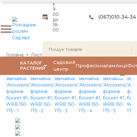
з
9-
00
(067)
010-34-34
до
18-
00
Головна
Листяні чагарники
Декоративнолистяні чага
Садовий
КАТАЛОГ
Професіоналам
Акції
Фот
РАСТЕНИЙ
центр